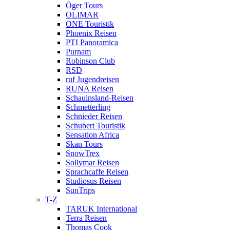
Öger Tours
OLIMAR
ONE Touristik
Phoenix Reisen
PTI Panoramica
Purnam
Robinson Club
RSD
ruf Jugendreisen
RUNA Reisen
Schauinsland-Reisen
Schmetterling
Schnieder Reisen
Schubert Touristik
Sensation Africa
Skan Tours
SnowTrex
Sollymar Reisen
Sprachcaffe Reisen
Studiosus Reisen
SunTrips
T-Z
TARUK International
Terra Reisen
Thomas Cook