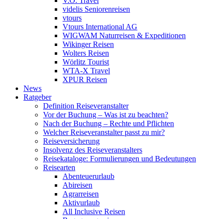
V.Ö. Travel
videlis Seniorenreisen
vtours
Vtours International AG
WIGWAM Naturreisen & Expeditionen
Wikinger Reisen
Wolters Reisen
Wörlitz Tourist
WTA-X Travel
XPUR Reisen
News
Ratgeber
Definition Reiseveranstalter
Vor der Buchung – Was ist zu beachten?
Nach der Buchung – Rechte und Pflichten
Welcher Reiseveranstalter passt zu mir?
Reiseversicherung
Insolvenz des Reiseveranstalters
Reisekataloge: Formulierungen und Bedeutungen
Reisearten
Abenteuerurlaub
Abireisen
Agrarreisen
Aktivurlaub
All Inclusive Reisen