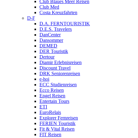
Club Blaues Meer Reisen
Club Med
Costa Kreuzfahrten
D-F
D.A. FERNTOURISTIK
D.E.S. Travelers
DanCenter
Dansommer
DEMED
DER Touristik
Dertour
Diamir Erlebnisreisen
Discount Travel
DRK Seniorenreisen
e-hoi
ECC Studienreisen
Ecco Reisen
Engel Reisen
Entertain Tours
ETI
EuroRelais
Explorer Fernreisen
FERIEN Touristik
Fit & Vital Reisen
FIT Reisen