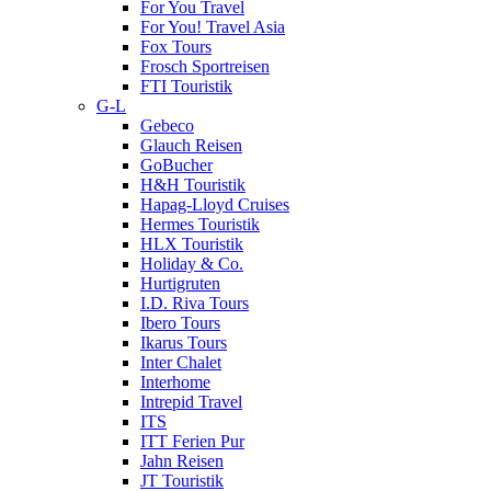
For You Travel
For You! Travel Asia
Fox Tours
Frosch Sportreisen
FTI Touristik
G-L
Gebeco
Glauch Reisen
GoBucher
H&H Touristik
Hapag-Lloyd Cruises
Hermes Touristik
HLX Touristik
Holiday & Co.
Hurtigruten
I.D. Riva Tours
Ibero Tours
Ikarus Tours
Inter Chalet
Interhome
Intrepid Travel
ITS
ITT Ferien Pur
Jahn Reisen
JT Touristik