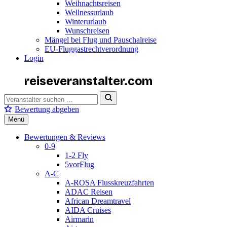
Weihnachtsreisen
Wellnessurlaub
Winterurlaub
Wunschreisen
Mängel bei Flug und Pauschalreise
EU-Fluggastrechtverordnung
Login
reiseveranstalter
.com
Bewertung abgeben
Menü
Bewertungen & Reviews
0-9
1-2 Fly
5vorFlug
A-C
A-ROSA Flusskreuzfahrten
ADAC Reisen
African Dreamtravel
AIDA Cruises
Airmarin