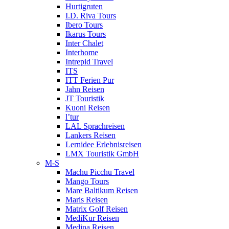
Hurtigruten
I.D. Riva Tours
Ibero Tours
Ikarus Tours
Inter Chalet
Interhome
Intrepid Travel
ITS
ITT Ferien Pur
Jahn Reisen
JT Touristik
Kuoni Reisen
l’tur
LAL Sprachreisen
Lankers Reisen
Lernidee Erlebnisreisen
LMX Touristik GmbH
M-S
Machu Picchu Travel
Mango Tours
Mare Baltikum Reisen
Maris Reisen
Matrix Golf Reisen
MediKur Reisen
Medina Reisen