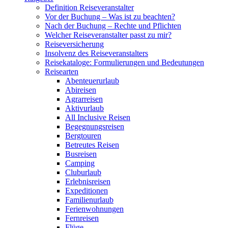
Definition Reiseveranstalter
Vor der Buchung – Was ist zu beachten?
Nach der Buchung – Rechte und Pflichten
Welcher Reiseveranstalter passt zu mir?
Reiseversicherung
Insolvenz des Reiseveranstalters
Reisekataloge: Formulierungen und Bedeutungen
Reisearten
Abenteuerurlaub
Abireisen
Agrarreisen
Aktivurlaub
All Inclusive Reisen
Begegnungsreisen
Bergtouren
Betreutes Reisen
Busreisen
Camping
Cluburlaub
Erlebnisreisen
Expeditionen
Familienurlaub
Ferienwohnungen
Fernreisen
Flüge