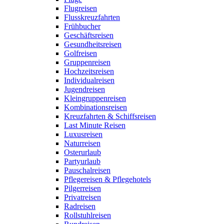
Flugreisen
Flusskreuzfahrten
Frühbucher
Geschäftsreisen
Gesundheitsreisen
Golfreisen
Gruppenreisen
Hochzeitsreisen
Individualreisen
Jugendreisen
Kleingruppenreisen
Kombinationsreisen
Kreuzfahrten & Schiffsreisen
Last Minute Reisen
Luxusreisen
Naturreisen
Osterurlaub
Partyurlaub
Pauschalreisen
Pflegereisen & Pflegehotels
Pilgerreisen
Privatreisen
Radreisen
Rollstuhlreisen