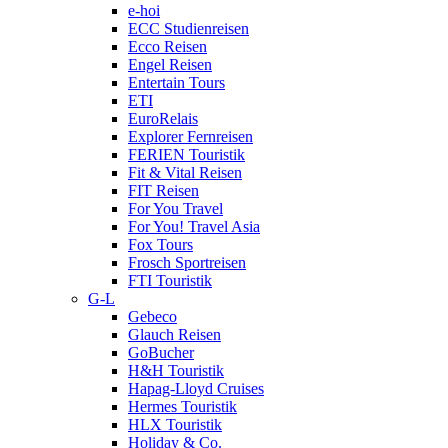
e-hoi
ECC Studienreisen
Ecco Reisen
Engel Reisen
Entertain Tours
ETI
EuroRelais
Explorer Fernreisen
FERIEN Touristik
Fit & Vital Reisen
FIT Reisen
For You Travel
For You! Travel Asia
Fox Tours
Frosch Sportreisen
FTI Touristik
G-L
Gebeco
Glauch Reisen
GoBucher
H&H Touristik
Hapag-Lloyd Cruises
Hermes Touristik
HLX Touristik
Holiday & Co.