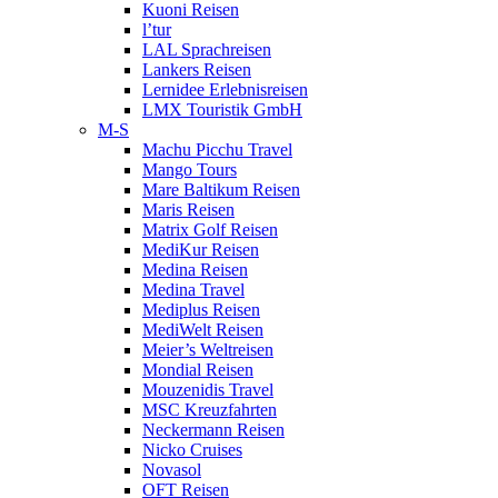
Kuoni Reisen
l’tur
LAL Sprachreisen
Lankers Reisen
Lernidee Erlebnisreisen
LMX Touristik GmbH
M-S
Machu Picchu Travel
Mango Tours
Mare Baltikum Reisen
Maris Reisen
Matrix Golf Reisen
MediKur Reisen
Medina Reisen
Medina Travel
Mediplus Reisen
MediWelt Reisen
Meier’s Weltreisen
Mondial Reisen
Mouzenidis Travel
MSC Kreuzfahrten
Neckermann Reisen
Nicko Cruises
Novasol
OFT Reisen