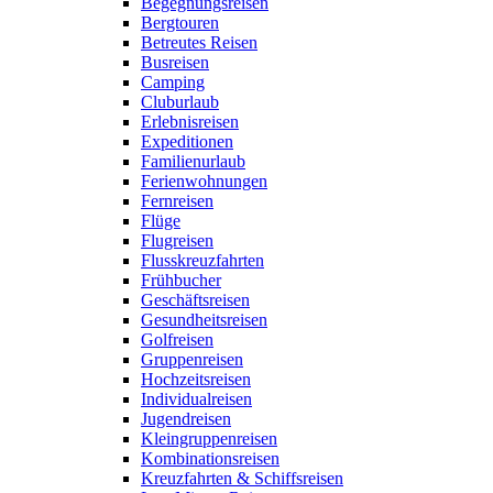
Begegnungsreisen
Bergtouren
Betreutes Reisen
Busreisen
Camping
Cluburlaub
Erlebnisreisen
Expeditionen
Familienurlaub
Ferienwohnungen
Fernreisen
Flüge
Flugreisen
Flusskreuzfahrten
Frühbucher
Geschäftsreisen
Gesundheitsreisen
Golfreisen
Gruppenreisen
Hochzeitsreisen
Individualreisen
Jugendreisen
Kleingruppenreisen
Kombinationsreisen
Kreuzfahrten & Schiffsreisen