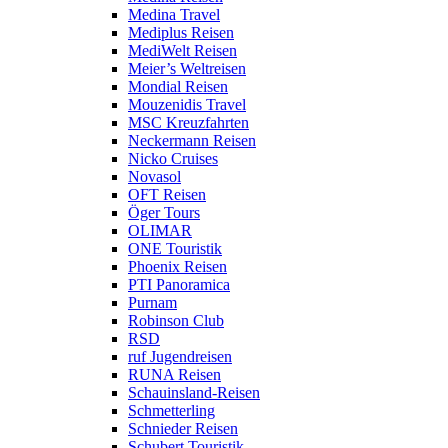
Medina Travel
Mediplus Reisen
MediWelt Reisen
Meier’s Weltreisen
Mondial Reisen
Mouzenidis Travel
MSC Kreuzfahrten
Neckermann Reisen
Nicko Cruises
Novasol
OFT Reisen
Öger Tours
OLIMAR
ONE Touristik
Phoenix Reisen
PTI Panoramica
Purnam
Robinson Club
RSD
ruf Jugendreisen
RUNA Reisen
Schauinsland-Reisen
Schmetterling
Schnieder Reisen
Schubert Touristik