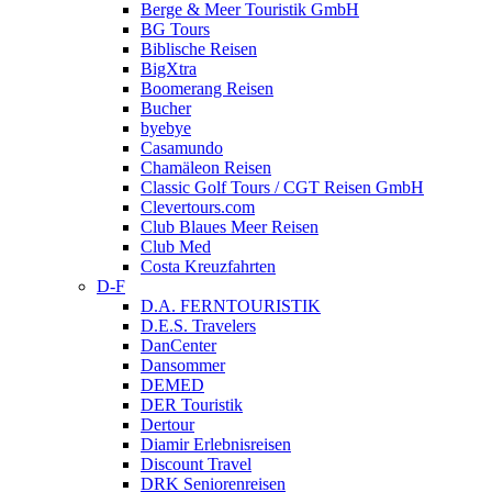
Berge & Meer Touristik GmbH
BG Tours
Biblische Reisen
BigXtra
Boomerang Reisen
Bucher
byebye
Casamundo
Chamäleon Reisen
Classic Golf Tours / CGT Reisen GmbH
Clevertours.com
Club Blaues Meer Reisen
Club Med
Costa Kreuzfahrten
D-F
D.A. FERNTOURISTIK
D.E.S. Travelers
DanCenter
Dansommer
DEMED
DER Touristik
Dertour
Diamir Erlebnisreisen
Discount Travel
DRK Seniorenreisen