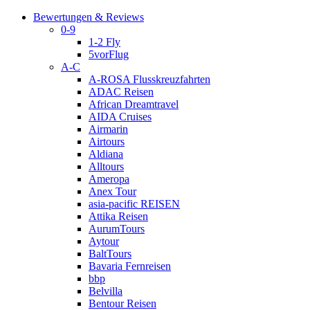
Bewertungen & Reviews
0-9
1-2 Fly
5vorFlug
A-C
A-ROSA Flusskreuzfahrten
ADAC Reisen
African Dreamtravel
AIDA Cruises
Airmarin
Airtours
Aldiana
Alltours
Ameropa
Anex Tour
asia-pacific REISEN
Attika Reisen
AurumTours
Aytour
BaltTours
Bavaria Fernreisen
bbp
Belvilla
Bentour Reisen