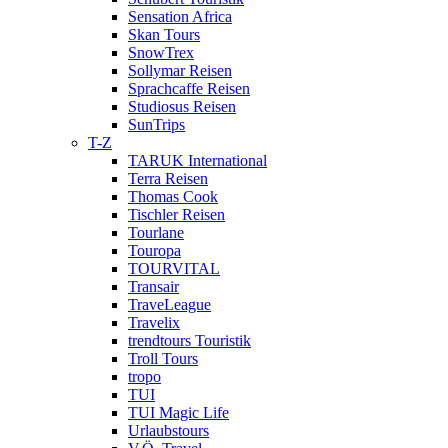
Sensation Africa
Skan Tours
SnowTrex
Sollymar Reisen
Sprachcaffe Reisen
Studiosus Reisen
SunTrips
T-Z
TARUK International
Terra Reisen
Thomas Cook
Tischler Reisen
Tourlane
Touropa
TOURVITAL
Transair
TraveLeague
Travelix
trendtours Touristik
Troll Tours
tropo
TUI
TUI Magic Life
Urlaubstours