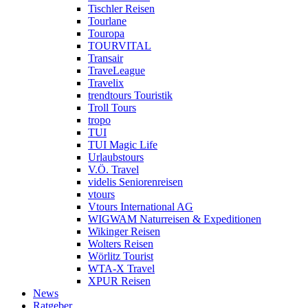
Tischler Reisen
Tourlane
Touropa
TOURVITAL
Transair
TraveLeague
Travelix
trendtours Touristik
Troll Tours
tropo
TUI
TUI Magic Life
Urlaubstours
V.Ö. Travel
videlis Seniorenreisen
vtours
Vtours International AG
WIGWAM Naturreisen & Expeditionen
Wikinger Reisen
Wolters Reisen
Wörlitz Tourist
WTA-X Travel
XPUR Reisen
News
Ratgeber