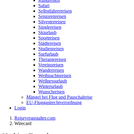
Rundreisen
Safari
Selbstfahrerreisen
Seniorenreisen
Silvesterreisen
Singlereisen
Skiurlaub
Sportreisen
Städtereisen
Studienreisen
Surfurlaub
Therapiereisen
Vereinsreisen
Wanderreisen
Weihnachtsreisen
Wellnessurlaub
Winterurlaub
Wunschreisen
Mängel bei Flug und Pauschalreise
EU-Fluggastrechtverordnung
Login
Reiseveranstalter.com
Wirecard