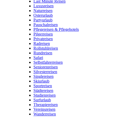
Last Minute Reisen
Luxusreisen
Naturreisen
Osterurlaub
Partyurlaub
Pauschalreisen
Pflegereisen & Pflegehotels
Pilgerreisen
Privatreisen
Radreisen
Rollstuhlreisen
Rundreisen
Safari
Selbstfahrerreisen
Seniorenreisen
Silvesterreisen
Singlereisen
Skiurlaub
Sportreisen
Städtereisen
Studienreisen
Surfurlaub
Therapiereisen
Vereinsreisen
Wanderreisen