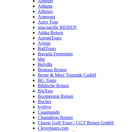
Airtours
Aldiana
Alltours
Ameropa
Anex Tour
asia-pacific REISEN
Attika Reisen
AurumTours
Aytour
BaltTours
Bavaria Fernreisen
bbp
Belvilla
Bentour Reisen
Berge & Meer Touristik GmbH
BG Tours
Biblische Reisen
BigXtra
Boomerang Reisen
Bucher
byebye
Casamundo
Chamäleon Reisen
Classic Golf Tours / CGT Reisen GmbH
Clevertours.com