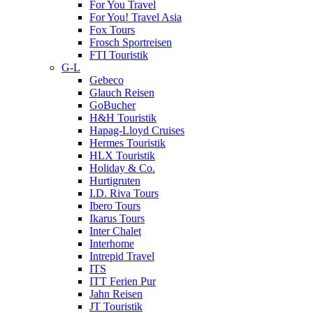
For You Travel
For You! Travel Asia
Fox Tours
Frosch Sportreisen
FTI Touristik
G-L
Gebeco
Glauch Reisen
GoBucher
H&H Touristik
Hapag-Lloyd Cruises
Hermes Touristik
HLX Touristik
Holiday & Co.
Hurtigruten
I.D. Riva Tours
Ibero Tours
Ikarus Tours
Inter Chalet
Interhome
Intrepid Travel
ITS
ITT Ferien Pur
Jahn Reisen
JT Touristik