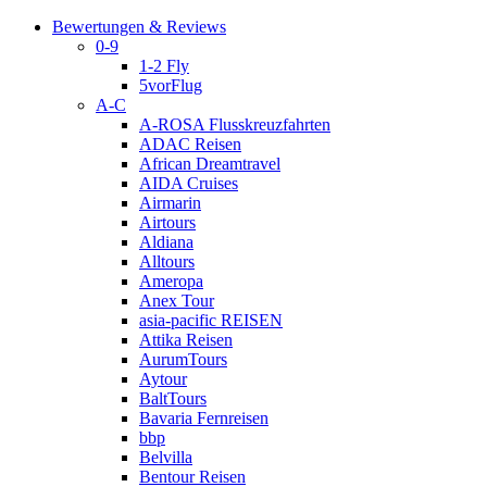
Bewertungen & Reviews
0-9
1-2 Fly
5vorFlug
A-C
A-ROSA Flusskreuzfahrten
ADAC Reisen
African Dreamtravel
AIDA Cruises
Airmarin
Airtours
Aldiana
Alltours
Ameropa
Anex Tour
asia-pacific REISEN
Attika Reisen
AurumTours
Aytour
BaltTours
Bavaria Fernreisen
bbp
Belvilla
Bentour Reisen