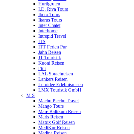
Hurtigruten
I.D. Riva Tours
Ibero Tours
Ikarus Tours
Inter Chalet
Interhome
Intrepid Travel
ITS
ITT Ferien Pur
Jahn Reisen
JT Touristik
Kuoni Reisen
l’tur
LAL Sprachreisen
Lankers Reisen
Lernidee Erlebnisreisen
LMX Touristik GmbH
M-S
Machu Picchu Travel
Mango Tours
Mare Baltikum Reisen
Maris Reisen
Matrix Golf Reisen
MediKur Reisen
Medina Reisen