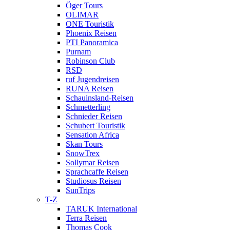
Öger Tours
OLIMAR
ONE Touristik
Phoenix Reisen
PTI Panoramica
Purnam
Robinson Club
RSD
ruf Jugendreisen
RUNA Reisen
Schauinsland-Reisen
Schmetterling
Schnieder Reisen
Schubert Touristik
Sensation Africa
Skan Tours
SnowTrex
Sollymar Reisen
Sprachcaffe Reisen
Studiosus Reisen
SunTrips
T-Z
TARUK International
Terra Reisen
Thomas Cook