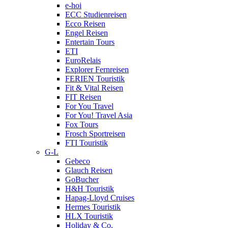
e-hoi
ECC Studienreisen
Ecco Reisen
Engel Reisen
Entertain Tours
ETI
EuroRelais
Explorer Fernreisen
FERIEN Touristik
Fit & Vital Reisen
FIT Reisen
For You Travel
For You! Travel Asia
Fox Tours
Frosch Sportreisen
FTI Touristik
G-L
Gebeco
Glauch Reisen
GoBucher
H&H Touristik
Hapag-Lloyd Cruises
Hermes Touristik
HLX Touristik
Holiday & Co.