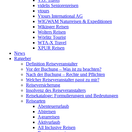
V.Ö. Travel
videlis Seniorenreisen
vtours
Vtours International AG
WIGWAM Naturreisen & Expeditionen
Wikinger Reisen
Wolters Reisen
Wörlitz Tourist
WTA-X Travel
XPUR Reisen
News
Ratgeber
Definition Reiseveranstalter
Vor der Buchung – Was ist zu beachten?
Nach der Buchung – Rechte und Pflichten
Welcher Reiseveranstalter passt zu mir?
Reiseversicherung
Insolvenz des Reiseveranstalters
Reisekataloge: Formulierungen und Bedeutungen
Reisearten
Abenteuerurlaub
Abireisen
Agrarreisen
Aktivurlaub
All Inclusive Reisen