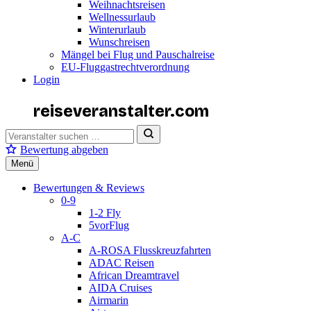
Weihnachtsreisen
Wellnessurlaub
Winterurlaub
Wunschreisen
Mängel bei Flug und Pauschalreise
EU-Fluggastrechtverordnung
Login
reiseveranstalter
.com
Bewertung abgeben
Menü
Bewertungen & Reviews
0-9
1-2 Fly
5vorFlug
A-C
A-ROSA Flusskreuzfahrten
ADAC Reisen
African Dreamtravel
AIDA Cruises
Airmarin