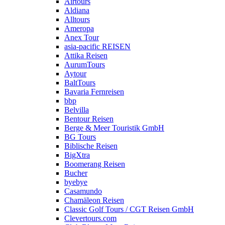
Airtours
Aldiana
Alltours
Ameropa
Anex Tour
asia-pacific REISEN
Attika Reisen
AurumTours
Aytour
BaltTours
Bavaria Fernreisen
bbp
Belvilla
Bentour Reisen
Berge & Meer Touristik GmbH
BG Tours
Biblische Reisen
BigXtra
Boomerang Reisen
Bucher
byebye
Casamundo
Chamäleon Reisen
Classic Golf Tours / CGT Reisen GmbH
Clevertours.com