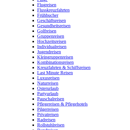
Flugreisen
Flusskreuzfahrten
Frühbucher
Geschäftsreisen
Gesundheitsreisen
Golfreisen
Gruppenreisen
Hochzeitsreisen
Individualreisen
Jugendreisen
Kleingruppenreisen
Kombinationsreisen
Kreuzfahrten & Schiffsreisen
Last Minute Reisen
Luxusreisen
Naturreisen
Osterurlaub
Partyurlaub
Pauschalreisen
Pflegereisen & Pflegehotels
Pilgerreisen
Privatreisen
Radreisen
Rollstuhlreisen