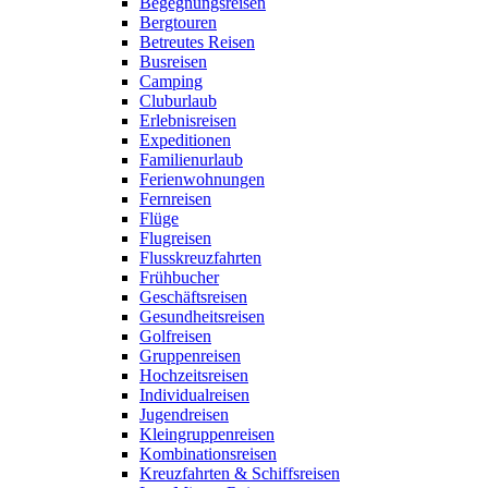
Begegnungsreisen
Bergtouren
Betreutes Reisen
Busreisen
Camping
Cluburlaub
Erlebnisreisen
Expeditionen
Familienurlaub
Ferienwohnungen
Fernreisen
Flüge
Flugreisen
Flusskreuzfahrten
Frühbucher
Geschäftsreisen
Gesundheitsreisen
Golfreisen
Gruppenreisen
Hochzeitsreisen
Individualreisen
Jugendreisen
Kleingruppenreisen
Kombinationsreisen
Kreuzfahrten & Schiffsreisen