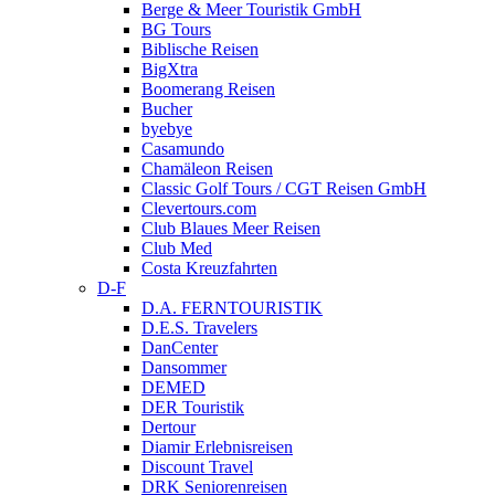
Berge & Meer Touristik GmbH
BG Tours
Biblische Reisen
BigXtra
Boomerang Reisen
Bucher
byebye
Casamundo
Chamäleon Reisen
Classic Golf Tours / CGT Reisen GmbH
Clevertours.com
Club Blaues Meer Reisen
Club Med
Costa Kreuzfahrten
D-F
D.A. FERNTOURISTIK
D.E.S. Travelers
DanCenter
Dansommer
DEMED
DER Touristik
Dertour
Diamir Erlebnisreisen
Discount Travel
DRK Seniorenreisen