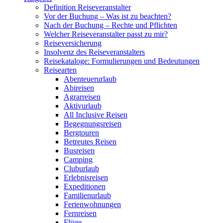
Definition Reiseveranstalter
Vor der Buchung – Was ist zu beachten?
Nach der Buchung – Rechte und Pflichten
Welcher Reiseveranstalter passt zu mir?
Reiseversicherung
Insolvenz des Reiseveranstalters
Reisekataloge: Formulierungen und Bedeutungen
Reisearten
Abenteuerurlaub
Abireisen
Agrarreisen
Aktivurlaub
All Inclusive Reisen
Begegnungsreisen
Bergtouren
Betreutes Reisen
Busreisen
Camping
Cluburlaub
Erlebnisreisen
Expeditionen
Familienurlaub
Ferienwohnungen
Fernreisen
Flüge