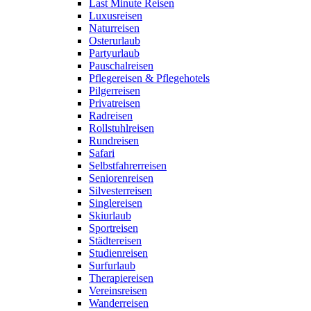
Last Minute Reisen
Luxusreisen
Naturreisen
Osterurlaub
Partyurlaub
Pauschalreisen
Pflegereisen & Pflegehotels
Pilgerreisen
Privatreisen
Radreisen
Rollstuhlreisen
Rundreisen
Safari
Selbstfahrerreisen
Seniorenreisen
Silvesterreisen
Singlereisen
Skiurlaub
Sportreisen
Städtereisen
Studienreisen
Surfurlaub
Therapiereisen
Vereinsreisen
Wanderreisen