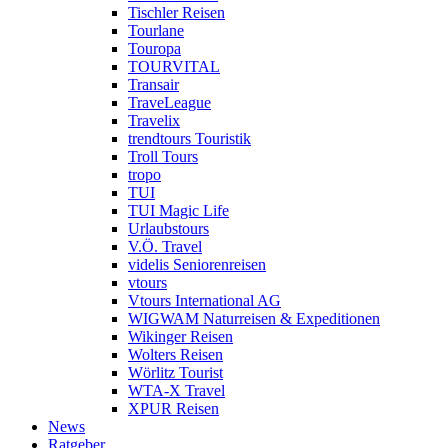
Tischler Reisen
Tourlane
Touropa
TOURVITAL
Transair
TraveLeague
Travelix
trendtours Touristik
Troll Tours
tropo
TUI
TUI Magic Life
Urlaubstours
V.Ö. Travel
videlis Seniorenreisen
vtours
Vtours International AG
WIGWAM Naturreisen & Expeditionen
Wikinger Reisen
Wolters Reisen
Wörlitz Tourist
WTA-X Travel
XPUR Reisen
News
Ratgeber