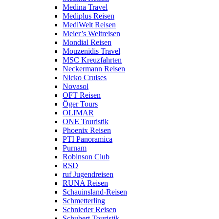
Medina Travel
Mediplus Reisen
MediWelt Reisen
Meier’s Weltreisen
Mondial Reisen
Mouzenidis Travel
MSC Kreuzfahrten
Neckermann Reisen
Nicko Cruises
Novasol
OFT Reisen
Öger Tours
OLIMAR
ONE Touristik
Phoenix Reisen
PTI Panoramica
Purnam
Robinson Club
RSD
ruf Jugendreisen
RUNA Reisen
Schauinsland-Reisen
Schmetterling
Schnieder Reisen
Schubert Touristik