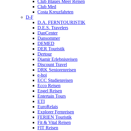
Club Blaues Meer Reisen
Club Med
Costa Kreuzfahrten
D-F
D.A. FERNTOURISTIK
D.E.S. Travelers
DanCenter
Dansommer
DEMED
DER Touristik
Dertour
Diamir Erlebnisreisen
Discount Travel
DRK Seniorenreisen
e-hoi
ECC Studienreisen
Ecco Reisen
Engel Reisen
Entertain Tours
ETI
EuroRelais
Explorer Fernreisen
FERIEN Touristik
Fit & Vital Reisen
FIT Reisen