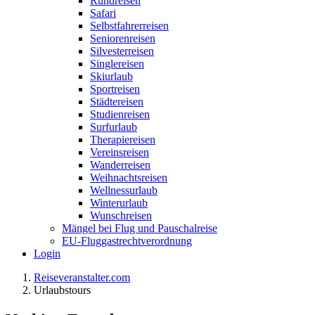
Rundreisen
Safari
Selbstfahrerreisen
Seniorenreisen
Silvesterreisen
Singlereisen
Skiurlaub
Sportreisen
Städtereisen
Studienreisen
Surfurlaub
Therapiereisen
Vereinsreisen
Wanderreisen
Weihnachtsreisen
Wellnessurlaub
Winterurlaub
Wunschreisen
Mängel bei Flug und Pauschalreise
EU-Fluggastrechtverordnung
Login
Reiseveranstalter.com
Urlaubstours