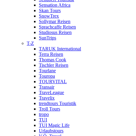
Sensation Africa
Skan Tours
SnowTrex
Sollymar Reisen
Sprachcaffe Reisen
Studiosus Reisen
SunTrips
T-Z
TARUK International
Terra Reisen
Thomas Cook
Tischler Reisen
Tourlane
Touropa
TOURVITAL
Transair
TraveLeague
Travelix
trendtours Touristik
Troll Tours
tropo
TUI
TUI Magic Life
Urlaubstours