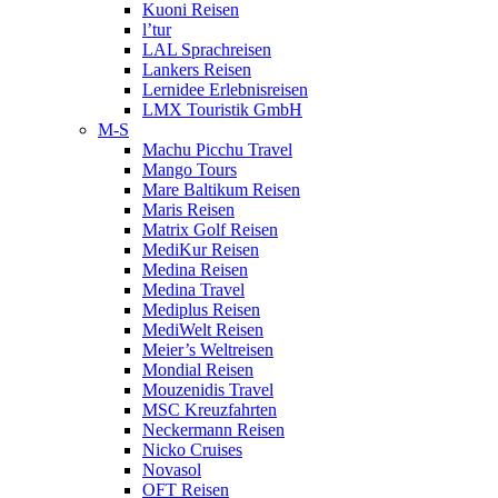
Kuoni Reisen
l’tur
LAL Sprachreisen
Lankers Reisen
Lernidee Erlebnisreisen
LMX Touristik GmbH
M-S
Machu Picchu Travel
Mango Tours
Mare Baltikum Reisen
Maris Reisen
Matrix Golf Reisen
MediKur Reisen
Medina Reisen
Medina Travel
Mediplus Reisen
MediWelt Reisen
Meier’s Weltreisen
Mondial Reisen
Mouzenidis Travel
MSC Kreuzfahrten
Neckermann Reisen
Nicko Cruises
Novasol
OFT Reisen