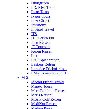
Hurtigruten
I.D. Riva Tours
Ibero Tours
Ikarus Tours
Inter Chalet
Interhome
Intrepid Travel
ITS
ITT Ferien Pur
Jahn Reisen
JT Touristik
Kuoni Reisen
l’tur
LAL Sprachreisen
Lankers Reisen
Lernidee Erlebnisreisen
LMX Touristik GmbH
M-S
Machu Picchu Travel
Mango Tours
Mare Baltikum Reisen
Maris Reisen
Matrix Golf Reisen
MediKur Reisen
Medina Reisen