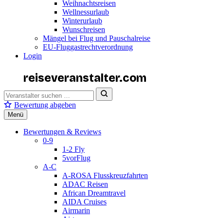
Weihnachtsreisen
Wellnessurlaub
Winterurlaub
Wunschreisen
Mängel bei Flug und Pauschalreise
EU-Fluggastrechtverordnung
Login
reiseveranstalter
.com
Bewertung abgeben
Menü
Bewertungen & Reviews
0-9
1-2 Fly
5vorFlug
A-C
A-ROSA Flusskreuzfahrten
ADAC Reisen
African Dreamtravel
AIDA Cruises
Airmarin