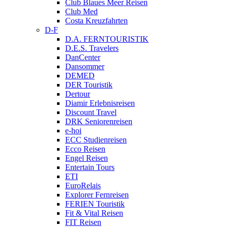
Club Blaues Meer Reisen
Club Med
Costa Kreuzfahrten
D-F
D.A. FERNTOURISTIK
D.E.S. Travelers
DanCenter
Dansommer
DEMED
DER Touristik
Dertour
Diamir Erlebnisreisen
Discount Travel
DRK Seniorenreisen
e-hoi
ECC Studienreisen
Ecco Reisen
Engel Reisen
Entertain Tours
ETI
EuroRelais
Explorer Fernreisen
FERIEN Touristik
Fit & Vital Reisen
FIT Reisen