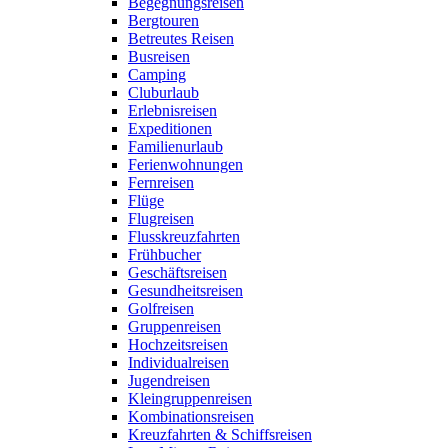
Begegnungsreisen
Bergtouren
Betreutes Reisen
Busreisen
Camping
Cluburlaub
Erlebnisreisen
Expeditionen
Familienurlaub
Ferienwohnungen
Fernreisen
Flüge
Flugreisen
Flusskreuzfahrten
Frühbucher
Geschäftsreisen
Gesundheitsreisen
Golfreisen
Gruppenreisen
Hochzeitsreisen
Individualreisen
Jugendreisen
Kleingruppenreisen
Kombinationsreisen
Kreuzfahrten & Schiffsreisen