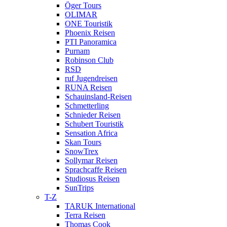
Öger Tours
OLIMAR
ONE Touristik
Phoenix Reisen
PTI Panoramica
Purnam
Robinson Club
RSD
ruf Jugendreisen
RUNA Reisen
Schauinsland-Reisen
Schmetterling
Schnieder Reisen
Schubert Touristik
Sensation Africa
Skan Tours
SnowTrex
Sollymar Reisen
Sprachcaffe Reisen
Studiosus Reisen
SunTrips
T-Z
TARUK International
Terra Reisen
Thomas Cook