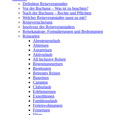
Definition Reiseveranstalter
Vor der Buchung – Was ist zu beachten?
Nach der Buchung – Rechte und Pflichten
Welcher Reiseveranstalter passt zu mir?
Reiseversicherung
Insolvenz des Reiseveranstalters
Reisekataloge: Formulierungen und Bedeutungen
Reisearten
Abenteuerurlaub
Abireisen
Agrarreisen
Aktivurlaub
All Inclusive Reisen
Begegnungsreisen
Bergtouren
Betreutes Reisen
Busreisen
Camping
Cluburlaub
Erlebnisreisen
Expeditionen
Familienurlaub
Ferienwohnungen
Fernreisen
Flüge