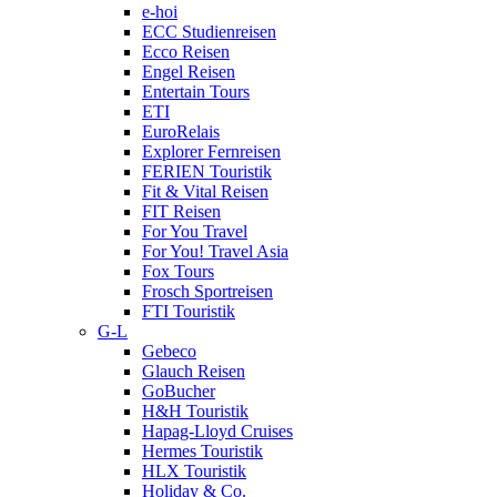
e-hoi
ECC Studienreisen
Ecco Reisen
Engel Reisen
Entertain Tours
ETI
EuroRelais
Explorer Fernreisen
FERIEN Touristik
Fit & Vital Reisen
FIT Reisen
For You Travel
For You! Travel Asia
Fox Tours
Frosch Sportreisen
FTI Touristik
G-L
Gebeco
Glauch Reisen
GoBucher
H&H Touristik
Hapag-Lloyd Cruises
Hermes Touristik
HLX Touristik
Holiday & Co.