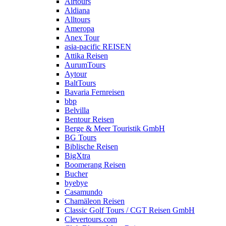
Airtours
Aldiana
Alltours
Ameropa
Anex Tour
asia-pacific REISEN
Attika Reisen
AurumTours
Aytour
BaltTours
Bavaria Fernreisen
bbp
Belvilla
Bentour Reisen
Berge & Meer Touristik GmbH
BG Tours
Biblische Reisen
BigXtra
Boomerang Reisen
Bucher
byebye
Casamundo
Chamäleon Reisen
Classic Golf Tours / CGT Reisen GmbH
Clevertours.com