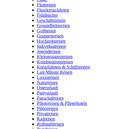
Flugreisen
Flusskreuzfahrten
Frühbucher
Geschäftsreisen
Gesundheitsreisen
Golfreisen
Gruppenreisen
Hochzeitsreisen
Individualreisen
Jugendreisen
Kleingruppenreisen
Kombinationsreisen
Kreuzfahrten & Schiffsreisen
Last Minute Reisen
Luxusreisen
Naturreisen
Osterurlaub
Partyurlaub
Pauschalreisen
Pflegereisen & Pflegehotels
Pilgerreisen
Privatreisen
Radreisen
Rollstuhlreisen