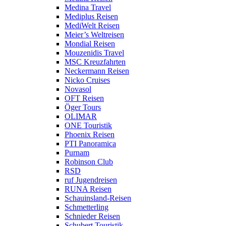
Medina Travel
Mediplus Reisen
MediWelt Reisen
Meier’s Weltreisen
Mondial Reisen
Mouzenidis Travel
MSC Kreuzfahrten
Neckermann Reisen
Nicko Cruises
Novasol
OFT Reisen
Öger Tours
OLIMAR
ONE Touristik
Phoenix Reisen
PTI Panoramica
Purnam
Robinson Club
RSD
ruf Jugendreisen
RUNA Reisen
Schauinsland-Reisen
Schmetterling
Schnieder Reisen
Schubert Touristik