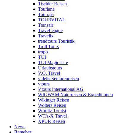
Tischler Reisen
Tourlane
Touropa
TOURVITAL
Transair
TraveLeague
Travelix
trendtours Touristik
Troll Tours
tropo
TUI
TUI Magic Life
Urlaubstours
V.Ö. Travel
videlis Seniorenreisen
vtours
Vtours International AG
WIGWAM Naturreisen & Expeditionen
Wikinger Reisen
Wolters Reisen
Wörlitz Tourist
WTA-X Travel
XPUR Reisen
News
Ratgeber