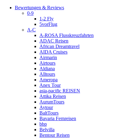
Bewertungen & Reviews
0-9
1-2 Fly
5vorFlug
A-C
A-ROSA Flusskreuzfahrten
ADAC Reisen
African Dreamtravel
AIDA Cruises
Airmarin
Airtours
Aldiana
Alltours
Ameropa
Anex Tour
asia-pacific REISEN
Attika Reisen
AurumTours
Aytour
BaltTours
Bavaria Fernreisen
bbp
Belvilla
Bentour Reisen