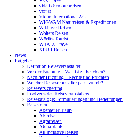
V.Ö. Travel
videlis Seniorenreisen
vtours
Vtours International AG
WIGWAM Naturreisen & Expeditionen
Wikinger Reisen
Wolters Reisen
Wörlitz Tourist
WTA-X Travel
XPUR Reisen
News
Ratgeber
Definition Reiseveranstalter
Vor der Buchung – Was ist zu beachten?
Nach der Buchung – Rechte und Pflichten
Welcher Reiseveranstalter passt zu mir?
Reiseversicherung
Insolvenz des Reiseveranstalters
Reisekataloge: Formulierungen und Bedeutungen
Reisearten
Abenteuerurlaub
Abireisen
Agrarreisen
Aktivurlaub
All Inclusive Reisen