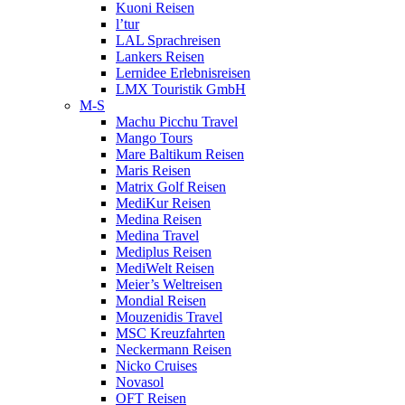
Kuoni Reisen
l’tur
LAL Sprachreisen
Lankers Reisen
Lernidee Erlebnisreisen
LMX Touristik GmbH
M-S
Machu Picchu Travel
Mango Tours
Mare Baltikum Reisen
Maris Reisen
Matrix Golf Reisen
MediKur Reisen
Medina Reisen
Medina Travel
Mediplus Reisen
MediWelt Reisen
Meier’s Weltreisen
Mondial Reisen
Mouzenidis Travel
MSC Kreuzfahrten
Neckermann Reisen
Nicko Cruises
Novasol
OFT Reisen