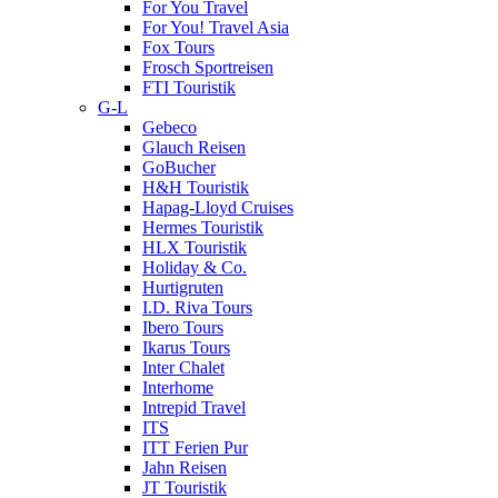
For You Travel
For You! Travel Asia
Fox Tours
Frosch Sportreisen
FTI Touristik
G-L
Gebeco
Glauch Reisen
GoBucher
H&H Touristik
Hapag-Lloyd Cruises
Hermes Touristik
HLX Touristik
Holiday & Co.
Hurtigruten
I.D. Riva Tours
Ibero Tours
Ikarus Tours
Inter Chalet
Interhome
Intrepid Travel
ITS
ITT Ferien Pur
Jahn Reisen
JT Touristik