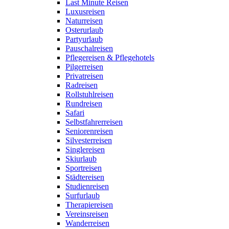
Last Minute Reisen
Luxusreisen
Naturreisen
Osterurlaub
Partyurlaub
Pauschalreisen
Pflegereisen & Pflegehotels
Pilgerreisen
Privatreisen
Radreisen
Rollstuhlreisen
Rundreisen
Safari
Selbstfahrerreisen
Seniorenreisen
Silvesterreisen
Singlereisen
Skiurlaub
Sportreisen
Städtereisen
Studienreisen
Surfurlaub
Therapiereisen
Vereinsreisen
Wanderreisen