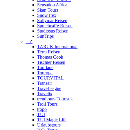
Sensation Africa
Skan Tours
SnowTrex
Sollymar Reisen
Sprachcaffe Reisen
Studiosus Reisen
SunTrips
T-Z
TARUK International
Terra Reisen
Thomas Cook
Tischler Reisen
Tourlane
Touropa
TOURVITAL
Transair
TraveLeague
Travelix
trendtours Touristik
Troll Tours
tropo
TUI
TUI Magic Life
Urlaubstours