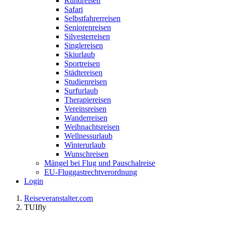
Rundreisen
Safari
Selbstfahrerreisen
Seniorenreisen
Silvesterreisen
Singlereisen
Skiurlaub
Sportreisen
Städtereisen
Studienreisen
Surfurlaub
Therapiereisen
Vereinsreisen
Wanderreisen
Weihnachtsreisen
Wellnessurlaub
Winterurlaub
Wunschreisen
Mängel bei Flug und Pauschalreise
EU-Fluggastrechtverordnung
Login
Reiseveranstalter.com
TUIfly