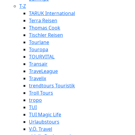
T-Z
TARUK International
Terra Reisen
Thomas Cook
Tischler Reisen
Tourlane
Touropa
TOURVITAL
Transair
TraveLeague
Travelix
trendtours Touristik
Troll Tours
tropo
TUI
TUI Magic Life
Urlaubstours
V.Ö. Travel