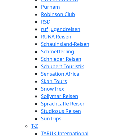
Purnam
Robinson Club
RSD
ruf Jugendreisen
RUNA Reisen
Schauinsland-Reisen
Schmetterling
Schnieder Reisen
Schubert Touristik
Sensation Africa
Skan Tours
SnowTrex
Sollymar Reisen
Sprachcaffe Reisen
Studiosus Reisen
SunTrips
T-Z
TARUK International