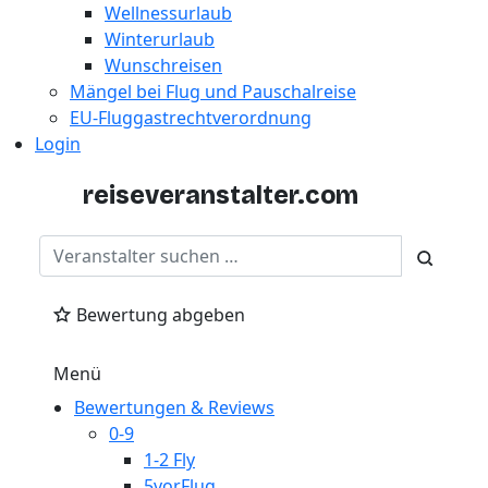
Wellnessurlaub
Winterurlaub
Wunschreisen
Mängel bei Flug und Pauschalreise
EU-Fluggastrechtverordnung
Login
reiseveranstalter
.com
Bewertung abgeben
Menü
Bewertungen & Reviews
0-9
1-2 Fly
5vorFlug