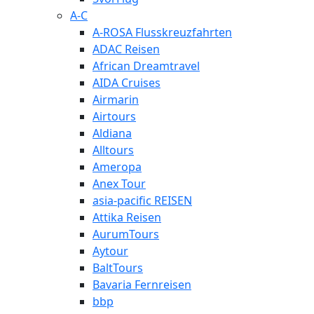
A-C
A-ROSA Flusskreuzfahrten
ADAC Reisen
African Dreamtravel
AIDA Cruises
Airmarin
Airtours
Aldiana
Alltours
Ameropa
Anex Tour
asia-pacific REISEN
Attika Reisen
AurumTours
Aytour
BaltTours
Bavaria Fernreisen
bbp