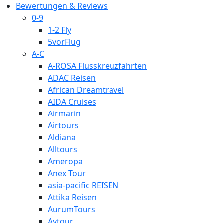
Bewertungen & Reviews
0-9
1-2 Fly
5vorFlug
A-C
A-ROSA Flusskreuzfahrten
ADAC Reisen
African Dreamtravel
AIDA Cruises
Airmarin
Airtours
Aldiana
Alltours
Ameropa
Anex Tour
asia-pacific REISEN
Attika Reisen
AurumTours
Aytour