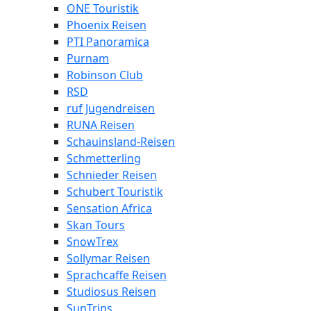
ONE Touristik
Phoenix Reisen
PTI Panoramica
Purnam
Robinson Club
RSD
ruf Jugendreisen
RUNA Reisen
Schauinsland-Reisen
Schmetterling
Schnieder Reisen
Schubert Touristik
Sensation Africa
Skan Tours
SnowTrex
Sollymar Reisen
Sprachcaffe Reisen
Studiosus Reisen
SunTrips