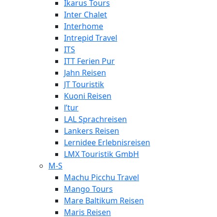
Ikarus Tours
Inter Chalet
Interhome
Intrepid Travel
ITS
ITT Ferien Pur
Jahn Reisen
JT Touristik
Kuoni Reisen
l’tur
LAL Sprachreisen
Lankers Reisen
Lernidee Erlebnisreisen
LMX Touristik GmbH
M-S
Machu Picchu Travel
Mango Tours
Mare Baltikum Reisen
Maris Reisen