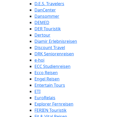
D.E.S. Travelers
DanCenter
Dansommer
DEMED
DER Touristik
Dertour
Diamir Erlebnisreisen
Discount Travel
DRK Seniorenreisen
e-hoi
ECC Studienreisen
Ecco Reisen
Engel Reisen
Entertain Tours
ETI
EuroRelais
Explorer Fernreisen
FERIEN Touristik
Fit & Vital Reisen