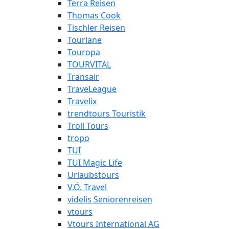
Terra Reisen
Thomas Cook
Tischler Reisen
Tourlane
Touropa
TOURVITAL
Transair
TraveLeague
Travelix
trendtours Touristik
Troll Tours
tropo
TUI
TUI Magic Life
Urlaubstours
V.Ö. Travel
videlis Seniorenreisen
vtours
Vtours International AG