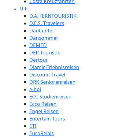
Costa Kreuzfahrten
D-F
D.A. FERNTOURISTIK
D.E.S. Travelers
DanCenter
Dansommer
DEMED
DER Touristik
Dertour
Diamir Erlebnisreisen
Discount Travel
DRK Seniorenreisen
e-hoi
ECC Studienreisen
Ecco Reisen
Engel Reisen
Entertain Tours
ETI
EuroRelais