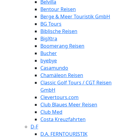
Belvilla
Bentour Reisen
Berge & Meer Touristik GmbH
BG Tours
Biblische Reisen
BigXtra
Boomerang Reisen
Bucher
byebye
Casamundo
Chamäleon Reisen
Classic Golf Tours / CGT Reisen
GmbH
Clevertours.com
Club Blaues Meer Reisen
Club Med
Costa Kreuzfahrten
D-F
D.A. FERNTOURISTIK