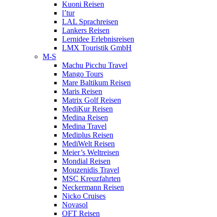
Kuoni Reisen
l’tur
LAL Sprachreisen
Lankers Reisen
Lernidee Erlebnisreisen
LMX Touristik GmbH
M-S
Machu Picchu Travel
Mango Tours
Mare Baltikum Reisen
Maris Reisen
Matrix Golf Reisen
MediKur Reisen
Medina Reisen
Medina Travel
Mediplus Reisen
MediWelt Reisen
Meier’s Weltreisen
Mondial Reisen
Mouzenidis Travel
MSC Kreuzfahrten
Neckermann Reisen
Nicko Cruises
Novasol
OFT Reisen