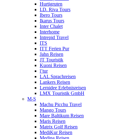
Hurtigruten
I.D. Riva Tours
Ibero Tours
Ikarus Tours
Inter Chalet
Interhome
Intrepid Travel
ITS
ITT Ferien Pur
Jahn Reisen
JT Touristik
Kuoni Reisen
l’tur
LAL Sprachreisen
Lankers Reisen
Lernidee Erlebnisreisen
LMX Touristik GmbH
M-S
Machu Picchu Travel
Mango Tours
Mare Baltikum Reisen
Maris Reisen
Matrix Golf Reisen
MediKur Reisen
Medina Reisen