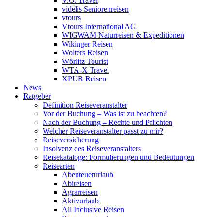
V.Ö. Travel
videlis Seniorenreisen
vtours
Vtours International AG
WIGWAM Naturreisen & Expeditionen
Wikinger Reisen
Wolters Reisen
Wörlitz Tourist
WTA-X Travel
XPUR Reisen
News
Ratgeber
Definition Reiseveranstalter
Vor der Buchung – Was ist zu beachten?
Nach der Buchung – Rechte und Pflichten
Welcher Reiseveranstalter passt zu mir?
Reiseversicherung
Insolvenz des Reiseveranstalters
Reisekataloge: Formulierungen und Bedeutungen
Reisearten
Abenteuerurlaub
Abireisen
Agrarreisen
Aktivurlaub
All Inclusive Reisen