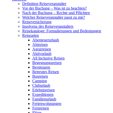
Definition Reiseveranstalter
Vor der Buchung – Was ist zu beachten?
Nach der Buchung – Rechte und Pflichten
Welcher Reiseveranstalter passt zu mir?
Reiseversicherung
Insolvenz des Reiseveranstalters
Reisekataloge: Formulierungen und Bedeutungen
Reisearten
Abenteuerurlaub
Abireisen
Agrarreisen
Aktivurlaub
All Inclusive Reisen
Begegnungsreisen
Bergtouren
Betreutes Reisen
Busreisen
Camping
Cluburlaub
Erlebnisreisen
Expeditionen
Familienurlaub
Ferienwohnungen
Fernreisen
Flüge