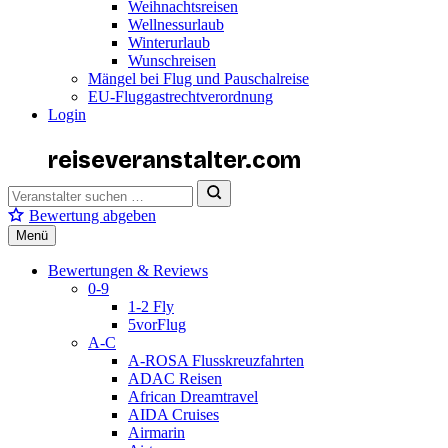
Weihnachtsreisen
Wellnessurlaub
Winterurlaub
Wunschreisen
Mängel bei Flug und Pauschalreise
EU-Fluggastrechtverordnung
Login
reiseveranstalter
.com
Bewertung abgeben
Menü
Bewertungen & Reviews
0-9
1-2 Fly
5vorFlug
A-C
A-ROSA Flusskreuzfahrten
ADAC Reisen
African Dreamtravel
AIDA Cruises
Airmarin