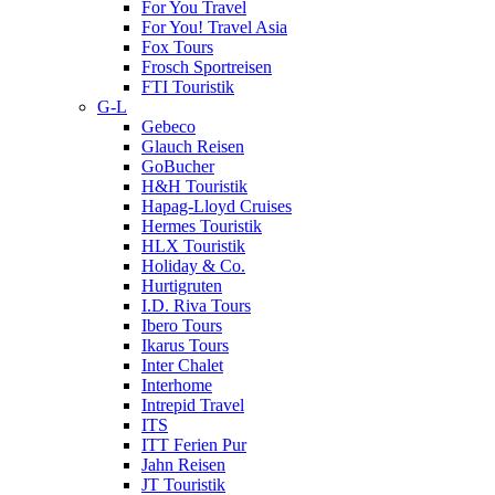
For You Travel
For You! Travel Asia
Fox Tours
Frosch Sportreisen
FTI Touristik
G-L
Gebeco
Glauch Reisen
GoBucher
H&H Touristik
Hapag-Lloyd Cruises
Hermes Touristik
HLX Touristik
Holiday & Co.
Hurtigruten
I.D. Riva Tours
Ibero Tours
Ikarus Tours
Inter Chalet
Interhome
Intrepid Travel
ITS
ITT Ferien Pur
Jahn Reisen
JT Touristik