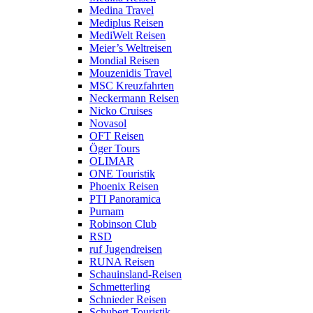
Medina Travel
Mediplus Reisen
MediWelt Reisen
Meier’s Weltreisen
Mondial Reisen
Mouzenidis Travel
MSC Kreuzfahrten
Neckermann Reisen
Nicko Cruises
Novasol
OFT Reisen
Öger Tours
OLIMAR
ONE Touristik
Phoenix Reisen
PTI Panoramica
Purnam
Robinson Club
RSD
ruf Jugendreisen
RUNA Reisen
Schauinsland-Reisen
Schmetterling
Schnieder Reisen
Schubert Touristik