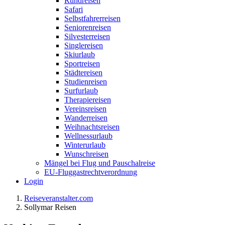
Rundreisen
Safari
Selbstfahrerreisen
Seniorenreisen
Silvesterreisen
Singlereisen
Skiurlaub
Sportreisen
Städtereisen
Studienreisen
Surfurlaub
Therapiereisen
Vereinsreisen
Wanderreisen
Weihnachtsreisen
Wellnessurlaub
Winterurlaub
Wunschreisen
Mängel bei Flug und Pauschalreise
EU-Fluggastrechtverordnung
Login
Reiseveranstalter.com
Sollymar Reisen