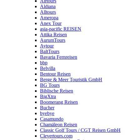
Airtours
Aldiana
Alltours
Ameropa
Anex Tour
asia-pacific REISEN
Attika Reisen
AurumTours
Aytour
BaltTours
Bavaria Fernreisen
bbp
Belvilla
Bentour Reisen
Berge & Meer Touristik GmbH
BG Tours
Biblische Reisen
BigXtra
Boomerang Reisen
Bucher
byebye
Casamundo
Chamäleon Reisen
Classic Golf Tours / CGT Reisen GmbH
Clevertours.com