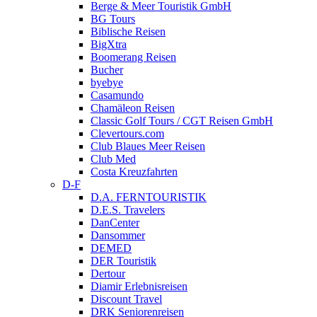
Berge & Meer Touristik GmbH
BG Tours
Biblische Reisen
BigXtra
Boomerang Reisen
Bucher
byebye
Casamundo
Chamäleon Reisen
Classic Golf Tours / CGT Reisen GmbH
Clevertours.com
Club Blaues Meer Reisen
Club Med
Costa Kreuzfahrten
D-F
D.A. FERNTOURISTIK
D.E.S. Travelers
DanCenter
Dansommer
DEMED
DER Touristik
Dertour
Diamir Erlebnisreisen
Discount Travel
DRK Seniorenreisen