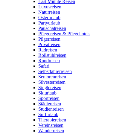
Last Minute Reisen
Luxusreisen
Naturreisen
Osterurlaub
Partyurlaub
Pauschalreisen
Pflegereisen & Pflegehotels
Pilgerreisen
Privatreisen
Radreisen
Rollstuhlreisen
Rundreisen
Safari
Selbstfahrerreisen
Seniorenreisen
Silvesterreisen
Singlereisen
Skiurlaub
Sportreisen
Städtereisen
Studienreisen
Surfurlaub
Therapiereisen
Vereinsreisen
Wanderreisen