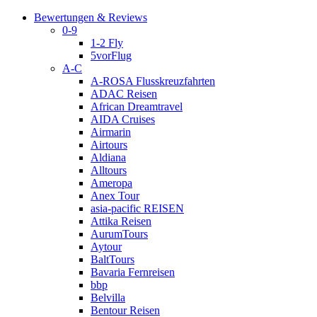
Bewertungen & Reviews
0-9
1-2 Fly
5vorFlug
A-C
A-ROSA Flusskreuzfahrten
ADAC Reisen
African Dreamtravel
AIDA Cruises
Airmarin
Airtours
Aldiana
Alltours
Ameropa
Anex Tour
asia-pacific REISEN
Attika Reisen
AurumTours
Aytour
BaltTours
Bavaria Fernreisen
bbp
Belvilla
Bentour Reisen