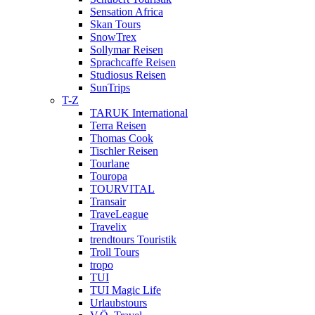
Sensation Africa
Skan Tours
SnowTrex
Sollymar Reisen
Sprachcaffe Reisen
Studiosus Reisen
SunTrips
T-Z
TARUK International
Terra Reisen
Thomas Cook
Tischler Reisen
Tourlane
Touropa
TOURVITAL
Transair
TraveLeague
Travelix
trendtours Touristik
Troll Tours
tropo
TUI
TUI Magic Life
Urlaubstours