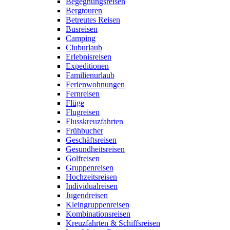
Begegnungsreisen
Bergtouren
Betreutes Reisen
Busreisen
Camping
Cluburlaub
Erlebnisreisen
Expeditionen
Familienurlaub
Ferienwohnungen
Fernreisen
Flüge
Flugreisen
Flusskreuzfahrten
Frühbucher
Geschäftsreisen
Gesundheitsreisen
Golfreisen
Gruppenreisen
Hochzeitsreisen
Individualreisen
Jugendreisen
Kleingruppenreisen
Kombinationsreisen
Kreuzfahrten & Schiffsreisen