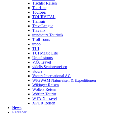
Tischler Reisen
Tourlane
Touropa
TOURVITAL
Transair
TraveLeague
Travelix
trendtours Touristik
Troll Tours
tropo
TUI
TUI Magic Life
Urlaubstours
V.Ö. Travel
videlis Seniorenreisen
vtours
Vtours International AG
WIGWAM Naturreisen & Expeditionen
Wikinger Reisen
Wolters Reisen
Wörlitz Tourist
WTA-X Travel
XPUR Reisen
News
Ratgeber