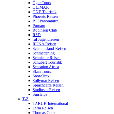
Öger Tours
OLIMAR
ONE Touristik
Phoenix Reisen
PTI Panoramica
Purnam
Robinson Club
RSD
ruf Jugendreisen
RUNA Reisen
Schauinsland-Reisen
Schmetterling
Schnieder Reisen
Schubert Touristik
Sensation Africa
Skan Tours
SnowTrex
Sollymar Reisen
Sprachcaffe Reisen
Studiosus Reisen
SunTrips
T-Z
TARUK International
Terra Reisen
Thomas Cook