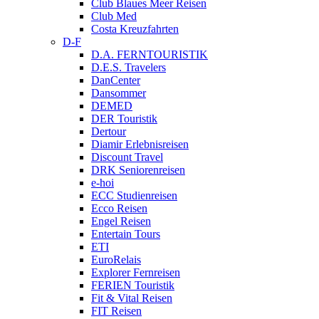
Club Blaues Meer Reisen
Club Med
Costa Kreuzfahrten
D-F
D.A. FERNTOURISTIK
D.E.S. Travelers
DanCenter
Dansommer
DEMED
DER Touristik
Dertour
Diamir Erlebnisreisen
Discount Travel
DRK Seniorenreisen
e-hoi
ECC Studienreisen
Ecco Reisen
Engel Reisen
Entertain Tours
ETI
EuroRelais
Explorer Fernreisen
FERIEN Touristik
Fit & Vital Reisen
FIT Reisen