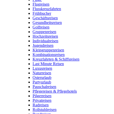
Flugreisen
Flusskreuzfahrten
Frühbucher
Geschäftsreisen
Gesundheitsreisen
Golfreisen
Gruppenreisen
Hochzeitsreisen
Individualreisen
Jugendreisen
Kleingruppenreisen
Kombinationsreisen
Kreuzfahrten & Schiffsreisen
Last Minute Reisen
Luxusreisen
Naturreisen
Osterurlaub
Partyurlaub
Pauschalreisen
Pflegereisen & Pflegehotels
Pilgerreisen
Privatreisen
Radreisen
Rollstuhlreisen