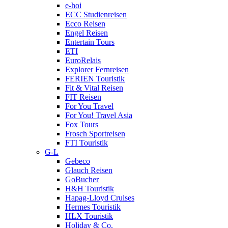
e-hoi
ECC Studienreisen
Ecco Reisen
Engel Reisen
Entertain Tours
ETI
EuroRelais
Explorer Fernreisen
FERIEN Touristik
Fit & Vital Reisen
FIT Reisen
For You Travel
For You! Travel Asia
Fox Tours
Frosch Sportreisen
FTI Touristik
G-L
Gebeco
Glauch Reisen
GoBucher
H&H Touristik
Hapag-Lloyd Cruises
Hermes Touristik
HLX Touristik
Holiday & Co.