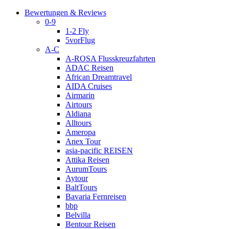
Bewertungen & Reviews
0-9
1-2 Fly
5vorFlug
A-C
A-ROSA Flusskreuzfahrten
ADAC Reisen
African Dreamtravel
AIDA Cruises
Airmarin
Airtours
Aldiana
Alltours
Ameropa
Anex Tour
asia-pacific REISEN
Attika Reisen
AurumTours
Aytour
BaltTours
Bavaria Fernreisen
bbp
Belvilla
Bentour Reisen