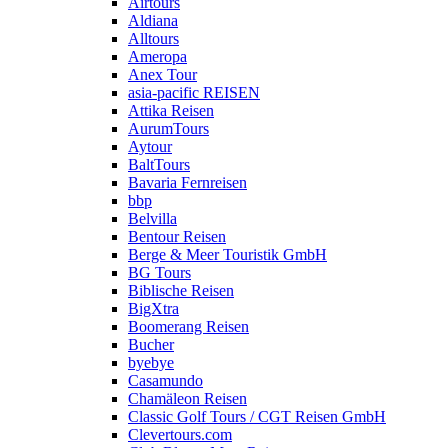
Airtours
Aldiana
Alltours
Ameropa
Anex Tour
asia-pacific REISEN
Attika Reisen
AurumTours
Aytour
BaltTours
Bavaria Fernreisen
bbp
Belvilla
Bentour Reisen
Berge & Meer Touristik GmbH
BG Tours
Biblische Reisen
BigXtra
Boomerang Reisen
Bucher
byebye
Casamundo
Chamäleon Reisen
Classic Golf Tours / CGT Reisen GmbH
Clevertours.com