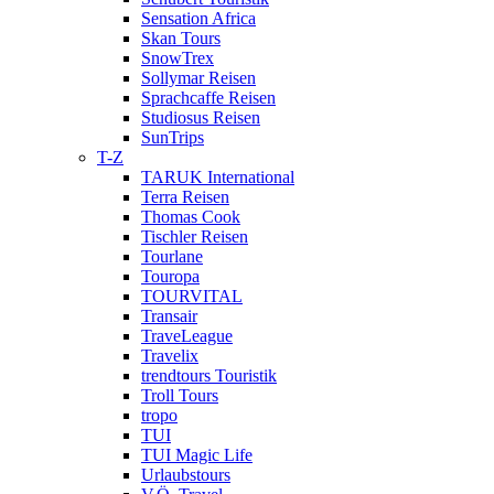
Sensation Africa
Skan Tours
SnowTrex
Sollymar Reisen
Sprachcaffe Reisen
Studiosus Reisen
SunTrips
T-Z
TARUK International
Terra Reisen
Thomas Cook
Tischler Reisen
Tourlane
Touropa
TOURVITAL
Transair
TraveLeague
Travelix
trendtours Touristik
Troll Tours
tropo
TUI
TUI Magic Life
Urlaubstours