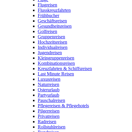
Flugreisen
Flusskreuzfahrten
Frühbucher
Geschäftsreisen
Gesundheitsreisen
Golfreisen
Gruppenreisen
Hochzeitsreisen
Individualreisen
Jugendreisen
Kleingruppenreisen
Kombinationsreisen
Kreuzfahrten & Schiffsreisen
Last Minute Reisen
Luxusreisen
Naturreisen
Osterurlaub
Partyurlaub
Pauschalreisen
Pflegereisen & Pflegehotels
Pilgerreisen
Privatreisen
Radreisen
Rollstuhlreisen