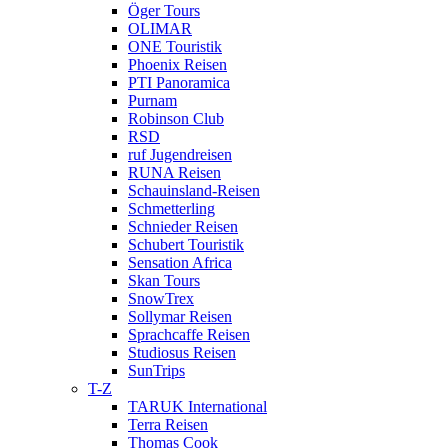
Öger Tours
OLIMAR
ONE Touristik
Phoenix Reisen
PTI Panoramica
Purnam
Robinson Club
RSD
ruf Jugendreisen
RUNA Reisen
Schauinsland-Reisen
Schmetterling
Schnieder Reisen
Schubert Touristik
Sensation Africa
Skan Tours
SnowTrex
Sollymar Reisen
Sprachcaffe Reisen
Studiosus Reisen
SunTrips
T-Z
TARUK International
Terra Reisen
Thomas Cook