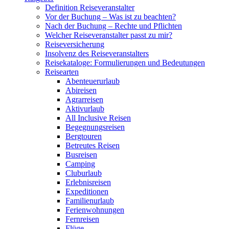
Definition Reiseveranstalter
Vor der Buchung – Was ist zu beachten?
Nach der Buchung – Rechte und Pflichten
Welcher Reiseveranstalter passt zu mir?
Reiseversicherung
Insolvenz des Reiseveranstalters
Reisekataloge: Formulierungen und Bedeutungen
Reisearten
Abenteuerurlaub
Abireisen
Agrarreisen
Aktivurlaub
All Inclusive Reisen
Begegnungsreisen
Bergtouren
Betreutes Reisen
Busreisen
Camping
Cluburlaub
Erlebnisreisen
Expeditionen
Familienurlaub
Ferienwohnungen
Fernreisen
Flüge