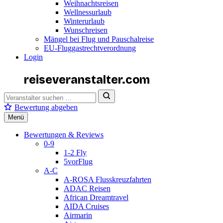
Weihnachtsreisen
Wellnessurlaub
Winterurlaub
Wunschreisen
Mängel bei Flug und Pauschalreise
EU-Fluggastrechtverordnung
Login
reiseveranstalter
.com
Bewertung abgeben
Menü
Bewertungen & Reviews
0-9
1-2 Fly
5vorFlug
A-C
A-ROSA Flusskreuzfahrten
ADAC Reisen
African Dreamtravel
AIDA Cruises
Airmarin