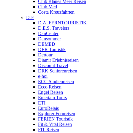
Club Blaues Meer Reisen
Club Med
Costa Kreuzfahrten
D-F
D.A. FERNTOURISTIK
D.E.S. Travelers
DanCenter
Dansommer
DEMED
DER Touristik
Dertour
Diamir Erlebnisreisen
Discount Travel
DRK Seniorenreisen
e-hoi
ECC Studienreisen
Ecco Reisen
Engel Reisen
Entertain Tours
ETI
EuroRelais
Explorer Fernreisen
FERIEN Touristik
Fit & Vital Reisen
FIT Reisen