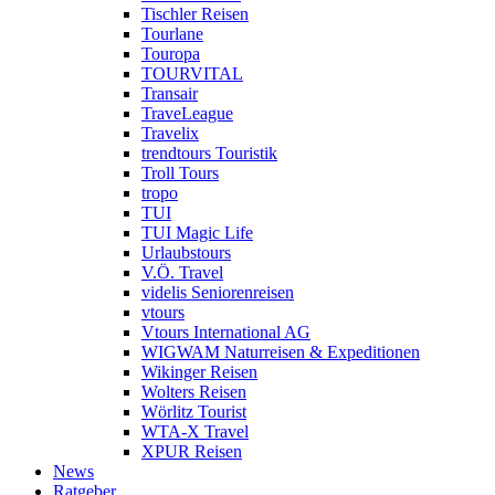
Tischler Reisen
Tourlane
Touropa
TOURVITAL
Transair
TraveLeague
Travelix
trendtours Touristik
Troll Tours
tropo
TUI
TUI Magic Life
Urlaubstours
V.Ö. Travel
videlis Seniorenreisen
vtours
Vtours International AG
WIGWAM Naturreisen & Expeditionen
Wikinger Reisen
Wolters Reisen
Wörlitz Tourist
WTA-X Travel
XPUR Reisen
News
Ratgeber