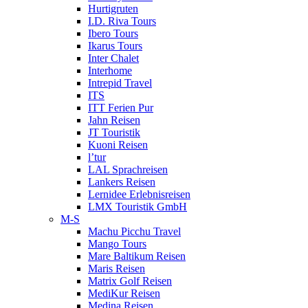
Hurtigruten
I.D. Riva Tours
Ibero Tours
Ikarus Tours
Inter Chalet
Interhome
Intrepid Travel
ITS
ITT Ferien Pur
Jahn Reisen
JT Touristik
Kuoni Reisen
l’tur
LAL Sprachreisen
Lankers Reisen
Lernidee Erlebnisreisen
LMX Touristik GmbH
M-S
Machu Picchu Travel
Mango Tours
Mare Baltikum Reisen
Maris Reisen
Matrix Golf Reisen
MediKur Reisen
Medina Reisen