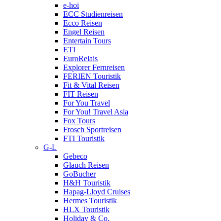
e-hoi
ECC Studienreisen
Ecco Reisen
Engel Reisen
Entertain Tours
ETI
EuroRelais
Explorer Fernreisen
FERIEN Touristik
Fit & Vital Reisen
FIT Reisen
For You Travel
For You! Travel Asia
Fox Tours
Frosch Sportreisen
FTI Touristik
G-L
Gebeco
Glauch Reisen
GoBucher
H&H Touristik
Hapag-Lloyd Cruises
Hermes Touristik
HLX Touristik
Holiday & Co.