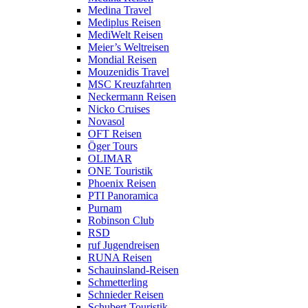
Medina Travel
Mediplus Reisen
MediWelt Reisen
Meier’s Weltreisen
Mondial Reisen
Mouzenidis Travel
MSC Kreuzfahrten
Neckermann Reisen
Nicko Cruises
Novasol
OFT Reisen
Öger Tours
OLIMAR
ONE Touristik
Phoenix Reisen
PTI Panoramica
Purnam
Robinson Club
RSD
ruf Jugendreisen
RUNA Reisen
Schauinsland-Reisen
Schmetterling
Schnieder Reisen
Schubert Touristik