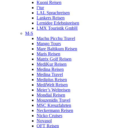
Kuoni Reisen
l’tur
LAL Sprachreisen
Lankers Reisen
Lernidee Erlebnisreisen
LMX Touristik GmbH
M-S
Machu Picchu Travel
Mango Tours
Mare Baltikum Reisen
Maris Reisen
Matrix Golf Reisen
MediKur Reisen
Medina Reisen
Medina Travel
Mediplus Reisen
MediWelt Reisen
Meier’s Weltreisen
Mondial Reisen
Mouzenidis Travel
MSC Kreuzfahrten
Neckermann Reisen
Nicko Cruises
Novasol
OFT Reisen