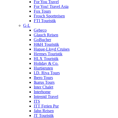
For You Travel
For You! Travel Asia
Fox Tours
Frosch Sportreisen
FTI Touristik
G-L
Gebeco
Glauch Reisen
GoBucher
H&H Touristik
Hapag-Lloyd Cruises
Hermes Touristik
HLX Touristik
Holiday & Co.
Hurtigruten
I.D. Riva Tours
Ibero Tours
Ikarus Tours
Inter Chalet
Interhome
Intrepid Travel
ITS
ITT Ferien Pur
Jahn Reisen
JT Touristik