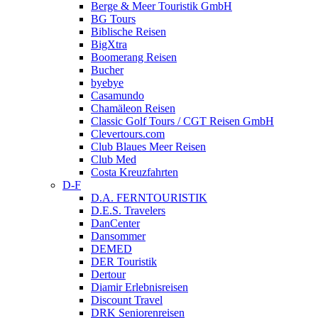
Berge & Meer Touristik GmbH
BG Tours
Biblische Reisen
BigXtra
Boomerang Reisen
Bucher
byebye
Casamundo
Chamäleon Reisen
Classic Golf Tours / CGT Reisen GmbH
Clevertours.com
Club Blaues Meer Reisen
Club Med
Costa Kreuzfahrten
D-F
D.A. FERNTOURISTIK
D.E.S. Travelers
DanCenter
Dansommer
DEMED
DER Touristik
Dertour
Diamir Erlebnisreisen
Discount Travel
DRK Seniorenreisen