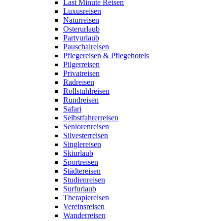
Last Minute Reisen
Luxusreisen
Naturreisen
Osterurlaub
Partyurlaub
Pauschalreisen
Pflegereisen & Pflegehotels
Pilgerreisen
Privatreisen
Radreisen
Rollstuhlreisen
Rundreisen
Safari
Selbstfahrerreisen
Seniorenreisen
Silvesterreisen
Singlereisen
Skiurlaub
Sportreisen
Städtereisen
Studienreisen
Surfurlaub
Therapiereisen
Vereinsreisen
Wanderreisen