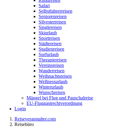
Rundreisen
Safari
Selbstfahrerreisen
Seniorenreisen
Silvesterreisen
Singlereisen
Skiurlaub
Sportreisen
Städtereisen
Studienreisen
Surfurlaub
Therapiereisen
Vereinsreisen
Wanderreisen
Weihnachtsreisen
Wellnessurlaub
Winterurlaub
Wunschreisen
Mängel bei Flug und Pauschalreise
EU-Fluggastrechtverordnung
Login
Reiseveranstalter.com
Reisebüro