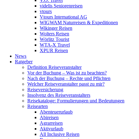
V.Ö. Travel
videlis Seniorenreisen
vtours
Vtours International AG
WIGWAM Naturreisen & Expeditionen
Wikinger Reisen
Wolters Reisen
Wörlitz Tourist
WTA-X Travel
XPUR Reisen
News
Ratgeber
Definition Reiseveranstalter
Vor der Buchung – Was ist zu beachten?
Nach der Buchung – Rechte und Pflichten
Welcher Reiseveranstalter passt zu mir?
Reiseversicherung
Insolvenz des Reiseveranstalters
Reisekataloge: Formulierungen und Bedeutungen
Reisearten
Abenteuerurlaub
Abireisen
Agrarreisen
Aktivurlaub
All Inclusive Reisen