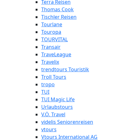
Terra Reisen
Thomas Cook
Tischler Reisen
Tourlane
Touropa
TOURVITAL
Transair
TraveLeague
Travelix
trendtours Touristik
Troll Tours
tropo
TUI
TUI Magic Life
Urlaubstours
V.Ö. Travel
videlis Seniorenreisen
vtours
Vtours International AG