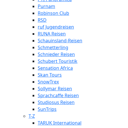
Purnam
Robinson Club
RSD
ruf Jugendreisen
RUNA Reisen
Schauinsland-Reisen
Schmetterling
Schnieder Reisen
Schubert Touristik
Sensation Africa
Skan Tours
SnowTrex
Sollymar Reisen
Sprachcaffe Reisen
Studiosus Reisen
SunTrips
T-Z
TARUK International