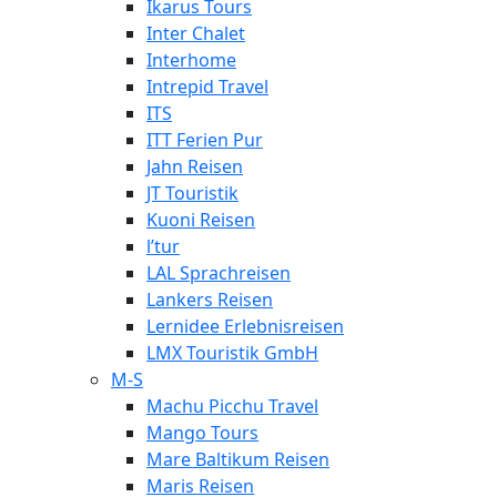
Ikarus Tours
Inter Chalet
Interhome
Intrepid Travel
ITS
ITT Ferien Pur
Jahn Reisen
JT Touristik
Kuoni Reisen
l’tur
LAL Sprachreisen
Lankers Reisen
Lernidee Erlebnisreisen
LMX Touristik GmbH
M-S
Machu Picchu Travel
Mango Tours
Mare Baltikum Reisen
Maris Reisen