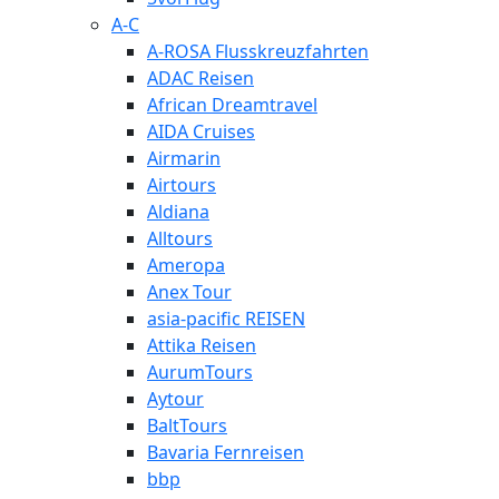
A-C
A-ROSA Flusskreuzfahrten
ADAC Reisen
African Dreamtravel
AIDA Cruises
Airmarin
Airtours
Aldiana
Alltours
Ameropa
Anex Tour
asia-pacific REISEN
Attika Reisen
AurumTours
Aytour
BaltTours
Bavaria Fernreisen
bbp