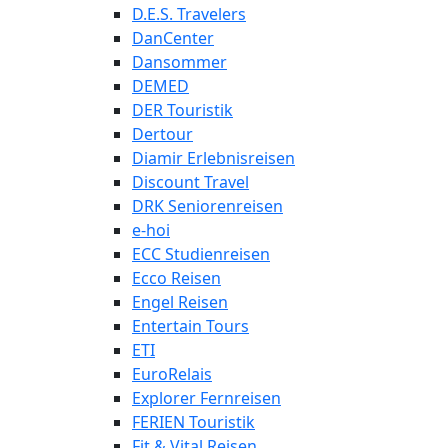
D.E.S. Travelers
DanCenter
Dansommer
DEMED
DER Touristik
Dertour
Diamir Erlebnisreisen
Discount Travel
DRK Seniorenreisen
e-hoi
ECC Studienreisen
Ecco Reisen
Engel Reisen
Entertain Tours
ETI
EuroRelais
Explorer Fernreisen
FERIEN Touristik
Fit & Vital Reisen