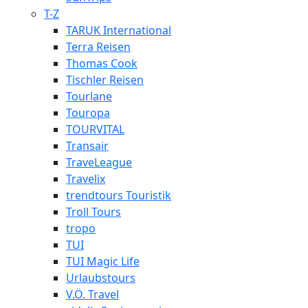
T-Z
TARUK International
Terra Reisen
Thomas Cook
Tischler Reisen
Tourlane
Touropa
TOURVITAL
Transair
TraveLeague
Travelix
trendtours Touristik
Troll Tours
tropo
TUI
TUI Magic Life
Urlaubstours
V.Ö. Travel