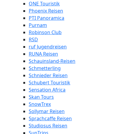
ONE Touristik
Phoenix Reisen
PTI Panoramica
Purnam
Robinson Club
RSD
ruf Jugendreisen
RUNA Reisen
Schauinsland-Reisen
Schmetterling
Schnieder Reisen
Schubert Touristik
Sensation Africa
Skan Tours
SnowTrex
Sollymar Reisen
Sprachcaffe Reisen
Studiosus Reisen
SunTrips