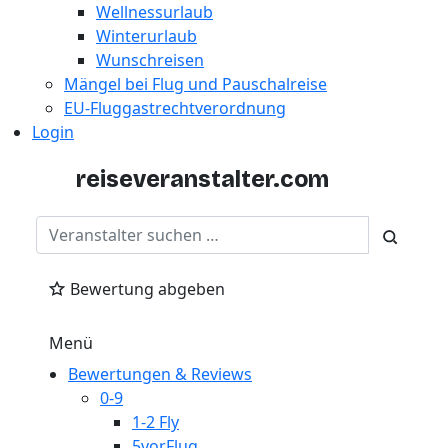
Wellnessurlaub
Winterurlaub
Wunschreisen
Mängel bei Flug und Pauschalreise
EU-Fluggastrechtverordnung
Login
reiseveranstalter
.com
Bewertung abgeben
Menü
Bewertungen & Reviews
0-9
1-2 Fly
5vorFlug