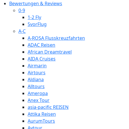
Bewertungen & Reviews
0-9
1-2 Fly
5vorFlug
A-C
A-ROSA Flusskreuzfahrten
ADAC Reisen
African Dreamtravel
AIDA Cruises
Airmarin
Airtours
Aldiana
Alltours
Ameropa
Anex Tour
asia-pacific REISEN
Attika Reisen
AurumTours
Aytour