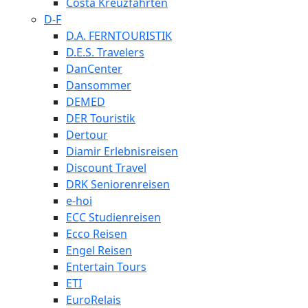
Costa Kreuzfahrten
D-F
D.A. FERNTOURISTIK
D.E.S. Travelers
DanCenter
Dansommer
DEMED
DER Touristik
Dertour
Diamir Erlebnisreisen
Discount Travel
DRK Seniorenreisen
e-hoi
ECC Studienreisen
Ecco Reisen
Engel Reisen
Entertain Tours
ETI
EuroRelais