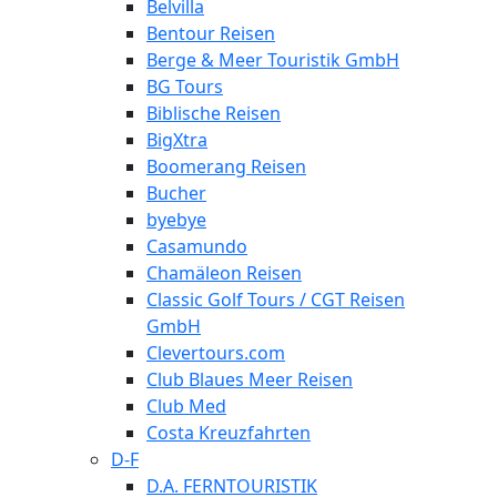
Belvilla
Bentour Reisen
Berge & Meer Touristik GmbH
BG Tours
Biblische Reisen
BigXtra
Boomerang Reisen
Bucher
byebye
Casamundo
Chamäleon Reisen
Classic Golf Tours / CGT Reisen
GmbH
Clevertours.com
Club Blaues Meer Reisen
Club Med
Costa Kreuzfahrten
D-F
D.A. FERNTOURISTIK