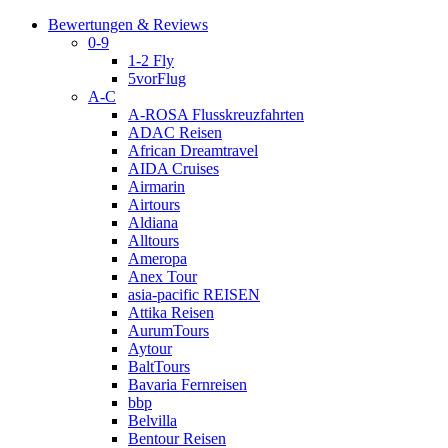
Bewertungen & Reviews
0-9
1-2 Fly
5vorFlug
A-C
A-ROSA Flusskreuzfahrten
ADAC Reisen
African Dreamtravel
AIDA Cruises
Airmarin
Airtours
Aldiana
Alltours
Ameropa
Anex Tour
asia-pacific REISEN
Attika Reisen
AurumTours
Aytour
BaltTours
Bavaria Fernreisen
bbp
Belvilla
Bentour Reisen