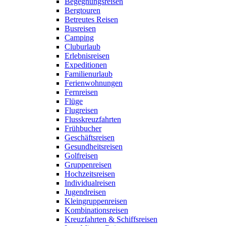
Begegnungsreisen
Bergtouren
Betreutes Reisen
Busreisen
Camping
Cluburlaub
Erlebnisreisen
Expeditionen
Familienurlaub
Ferienwohnungen
Fernreisen
Flüge
Flugreisen
Flusskreuzfahrten
Frühbucher
Geschäftsreisen
Gesundheitsreisen
Golfreisen
Gruppenreisen
Hochzeitsreisen
Individualreisen
Jugendreisen
Kleingruppenreisen
Kombinationsreisen
Kreuzfahrten & Schiffsreisen