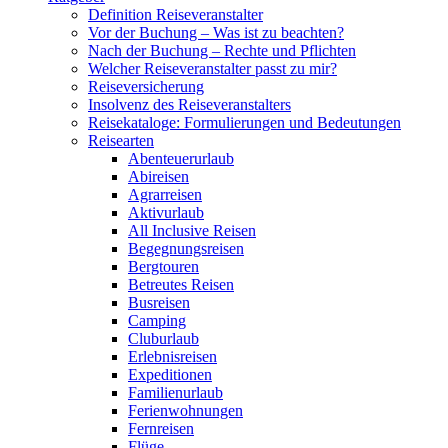
Definition Reiseveranstalter
Vor der Buchung – Was ist zu beachten?
Nach der Buchung – Rechte und Pflichten
Welcher Reiseveranstalter passt zu mir?
Reiseversicherung
Insolvenz des Reiseveranstalters
Reisekataloge: Formulierungen und Bedeutungen
Reisearten
Abenteuerurlaub
Abireisen
Agrarreisen
Aktivurlaub
All Inclusive Reisen
Begegnungsreisen
Bergtouren
Betreutes Reisen
Busreisen
Camping
Cluburlaub
Erlebnisreisen
Expeditionen
Familienurlaub
Ferienwohnungen
Fernreisen
Flüge