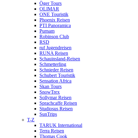
Öger Tours
OLIMAR
ONE Touristik
Phoenix Reisen
PTI Panoramica
Purnam
Robinson Club
RSD
ruf Jugendreisen
RUNA Reisen
Schauinsland-Reisen
Schmetterling
Schnieder Reisen
Schubert Touristik
Sensation Africa
Skan Tours
SnowTrex
Sollymar Reisen
Sprachcaffe Reisen
Studiosus Reisen
SunTrips
T-Z
TARUK International
Terra Reisen
Thomas Cook