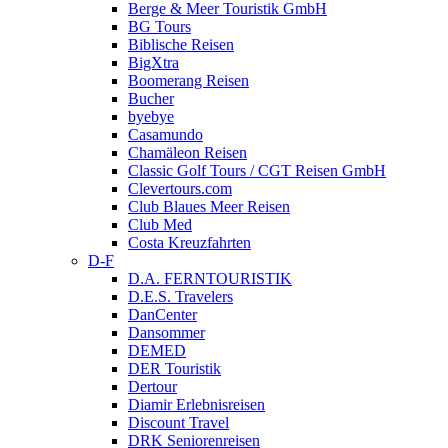
Berge & Meer Touristik GmbH
BG Tours
Biblische Reisen
BigXtra
Boomerang Reisen
Bucher
byebye
Casamundo
Chamäleon Reisen
Classic Golf Tours / CGT Reisen GmbH
Clevertours.com
Club Blaues Meer Reisen
Club Med
Costa Kreuzfahrten
D-F
D.A. FERNTOURISTIK
D.E.S. Travelers
DanCenter
Dansommer
DEMED
DER Touristik
Dertour
Diamir Erlebnisreisen
Discount Travel
DRK Seniorenreisen