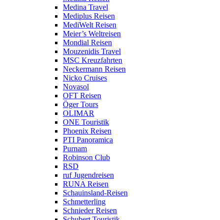
Medina Travel
Mediplus Reisen
MediWelt Reisen
Meier’s Weltreisen
Mondial Reisen
Mouzenidis Travel
MSC Kreuzfahrten
Neckermann Reisen
Nicko Cruises
Novasol
OFT Reisen
Öger Tours
OLIMAR
ONE Touristik
Phoenix Reisen
PTI Panoramica
Purnam
Robinson Club
RSD
ruf Jugendreisen
RUNA Reisen
Schauinsland-Reisen
Schmetterling
Schnieder Reisen
Schubert Touristik