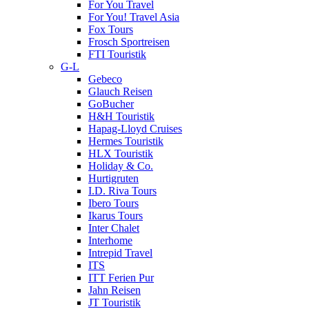
For You Travel
For You! Travel Asia
Fox Tours
Frosch Sportreisen
FTI Touristik
G-L
Gebeco
Glauch Reisen
GoBucher
H&H Touristik
Hapag-Lloyd Cruises
Hermes Touristik
HLX Touristik
Holiday & Co.
Hurtigruten
I.D. Riva Tours
Ibero Tours
Ikarus Tours
Inter Chalet
Interhome
Intrepid Travel
ITS
ITT Ferien Pur
Jahn Reisen
JT Touristik