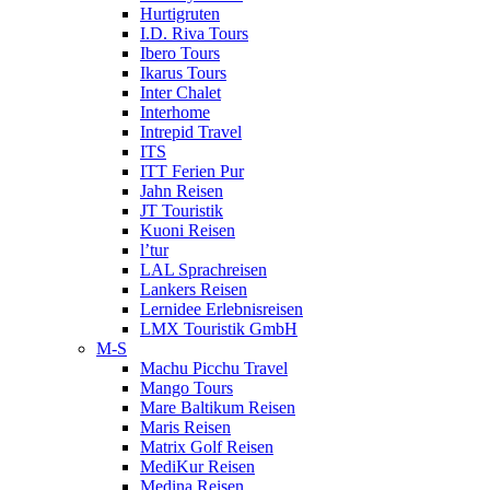
Hurtigruten
I.D. Riva Tours
Ibero Tours
Ikarus Tours
Inter Chalet
Interhome
Intrepid Travel
ITS
ITT Ferien Pur
Jahn Reisen
JT Touristik
Kuoni Reisen
l’tur
LAL Sprachreisen
Lankers Reisen
Lernidee Erlebnisreisen
LMX Touristik GmbH
M-S
Machu Picchu Travel
Mango Tours
Mare Baltikum Reisen
Maris Reisen
Matrix Golf Reisen
MediKur Reisen
Medina Reisen