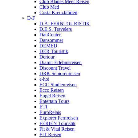
Club Blaues Meer Reisen
Club Med
Costa Kreuzfahrten
D-F
D.A. FERNTOURISTIK
D.E.S. Travelers
DanCenter
Dansommer
DEMED
DER Touristik
Dertour
Diamir Erlebnisreisen
Discount Travel
DRK Seniorenreisen
e-hoi
ECC Studienreisen
Ecco Reisen
Engel Reisen
Entertain Tours
ETI
EuroRelais
Explorer Fernreisen
FERIEN Touristik
Fit & Vital Reisen
FIT Reisen