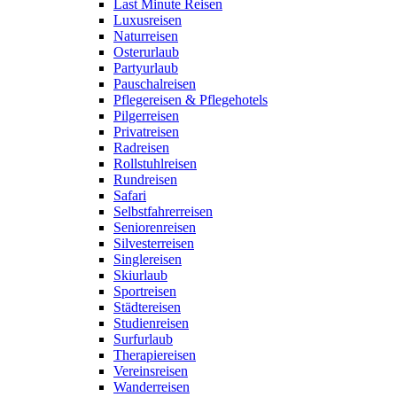
Last Minute Reisen
Luxusreisen
Naturreisen
Osterurlaub
Partyurlaub
Pauschalreisen
Pflegereisen & Pflegehotels
Pilgerreisen
Privatreisen
Radreisen
Rollstuhlreisen
Rundreisen
Safari
Selbstfahrerreisen
Seniorenreisen
Silvesterreisen
Singlereisen
Skiurlaub
Sportreisen
Städtereisen
Studienreisen
Surfurlaub
Therapiereisen
Vereinsreisen
Wanderreisen