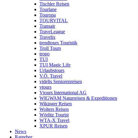
Tischler Reisen
Tourlane
Touropa
TOURVITAL
Transair
TraveLeague
Travelix
trendtours Touristik
Troll Tours
tropo
TUI
TUI Magic Life
Urlaubstours
V.Ö. Travel
videlis Seniorenreisen
vtours
Vtours International AG
WIGWAM Naturreisen & Expeditionen
Wikinger Reisen
Wolters Reisen
Wörlitz Tourist
WTA-X Travel
XPUR Reisen
News
Ratgeber