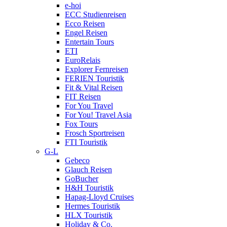
e-hoi
ECC Studienreisen
Ecco Reisen
Engel Reisen
Entertain Tours
ETI
EuroRelais
Explorer Fernreisen
FERIEN Touristik
Fit & Vital Reisen
FIT Reisen
For You Travel
For You! Travel Asia
Fox Tours
Frosch Sportreisen
FTI Touristik
G-L
Gebeco
Glauch Reisen
GoBucher
H&H Touristik
Hapag-Lloyd Cruises
Hermes Touristik
HLX Touristik
Holiday & Co.