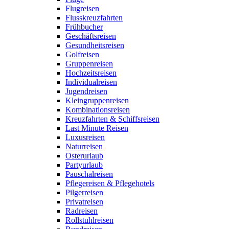
Flugreisen
Flusskreuzfahrten
Frühbucher
Geschäftsreisen
Gesundheitsreisen
Golfreisen
Gruppenreisen
Hochzeitsreisen
Individualreisen
Jugendreisen
Kleingruppenreisen
Kombinationsreisen
Kreuzfahrten & Schiffsreisen
Last Minute Reisen
Luxusreisen
Naturreisen
Osterurlaub
Partyurlaub
Pauschalreisen
Pflegereisen & Pflegehotels
Pilgerreisen
Privatreisen
Radreisen
Rollstuhlreisen