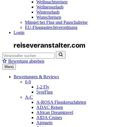
Weihnachtsreisen
Wellnessurlaub
Winterurlaub
Wunschreisen
Mängel bei Flug und Pauschalreise
EU-Fluggastrechtverordnung
Login
reiseveranstalter
.com
Bewertung abgeben
Menü
Bewertungen & Reviews
0-9
1-2 Fly
5vorFlug
A-C
A-ROSA Flusskreuzfahrten
ADAC Reisen
African Dreamtravel
AIDA Cruises
Airmarin