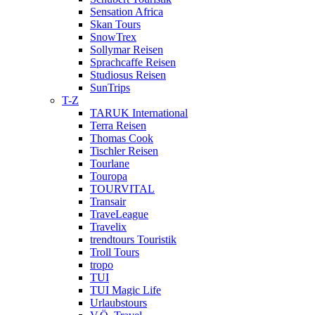
Sensation Africa
Skan Tours
SnowTrex
Sollymar Reisen
Sprachcaffe Reisen
Studiosus Reisen
SunTrips
T-Z
TARUK International
Terra Reisen
Thomas Cook
Tischler Reisen
Tourlane
Touropa
TOURVITAL
Transair
TraveLeague
Travelix
trendtours Touristik
Troll Tours
tropo
TUI
TUI Magic Life
Urlaubstours