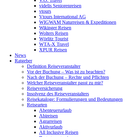
V.Ö. Travel
videlis Seniorenreisen
vtours
Vtours International AG
WIGWAM Naturreisen & Expeditionen
Wikinger Reisen
Wolters Reisen
Wörlitz Tourist
WTA-X Travel
XPUR Reisen
News
Ratgeber
Definition Reiseveranstalter
Vor der Buchung – Was ist zu beachten?
Nach der Buchung – Rechte und Pflichten
Welcher Reiseveranstalter passt zu mir?
Reiseversicherung
Insolvenz des Reiseveranstalters
Reisekataloge: Formulierungen und Bedeutungen
Reisearten
Abenteuerurlaub
Abireisen
Agrarreisen
Aktivurlaub
All Inclusive Reisen