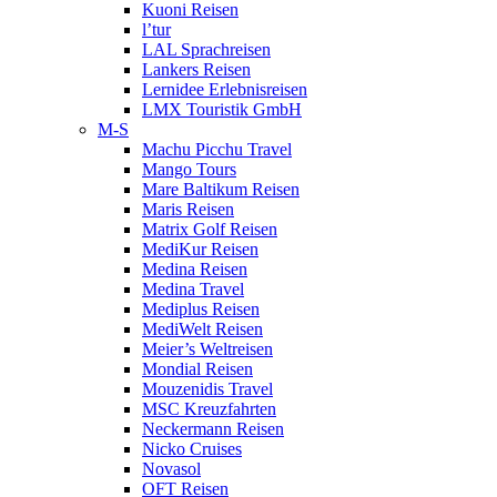
Kuoni Reisen
l’tur
LAL Sprachreisen
Lankers Reisen
Lernidee Erlebnisreisen
LMX Touristik GmbH
M-S
Machu Picchu Travel
Mango Tours
Mare Baltikum Reisen
Maris Reisen
Matrix Golf Reisen
MediKur Reisen
Medina Reisen
Medina Travel
Mediplus Reisen
MediWelt Reisen
Meier’s Weltreisen
Mondial Reisen
Mouzenidis Travel
MSC Kreuzfahrten
Neckermann Reisen
Nicko Cruises
Novasol
OFT Reisen