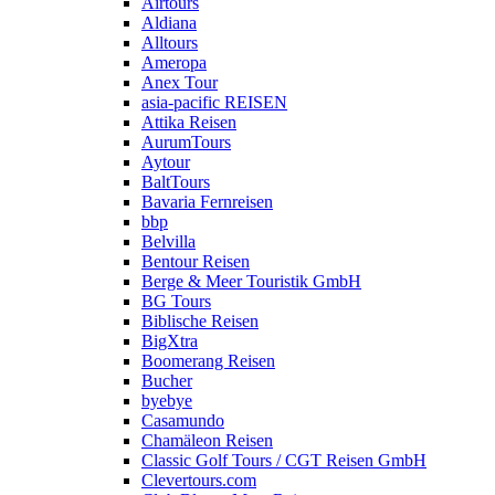
Airtours
Aldiana
Alltours
Ameropa
Anex Tour
asia-pacific REISEN
Attika Reisen
AurumTours
Aytour
BaltTours
Bavaria Fernreisen
bbp
Belvilla
Bentour Reisen
Berge & Meer Touristik GmbH
BG Tours
Biblische Reisen
BigXtra
Boomerang Reisen
Bucher
byebye
Casamundo
Chamäleon Reisen
Classic Golf Tours / CGT Reisen GmbH
Clevertours.com