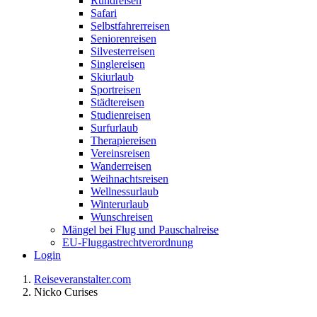
Rundreisen
Safari
Selbstfahrerreisen
Seniorenreisen
Silvesterreisen
Singlereisen
Skiurlaub
Sportreisen
Städtereisen
Studienreisen
Surfurlaub
Therapiereisen
Vereinsreisen
Wanderreisen
Weihnachtsreisen
Wellnessurlaub
Winterurlaub
Wunschreisen
Mängel bei Flug und Pauschalreise
EU-Fluggastrechtverordnung
Login
Reiseveranstalter.com
Nicko Curises