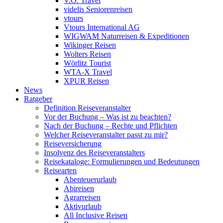
V.Ö. Travel
videlis Seniorenreisen
vtours
Vtours International AG
WIGWAM Naturreisen & Expeditionen
Wikinger Reisen
Wolters Reisen
Wörlitz Tourist
WTA-X Travel
XPUR Reisen
News
Ratgeber
Definition Reiseveranstalter
Vor der Buchung – Was ist zu beachten?
Nach der Buchung – Rechte und Pflichten
Welcher Reiseveranstalter passt zu mir?
Reiseversicherung
Insolvenz des Reiseveranstalters
Reisekataloge: Formulierungen und Bedeutungen
Reisearten
Abenteuerurlaub
Abireisen
Agrarreisen
Aktivurlaub
All Inclusive Reisen