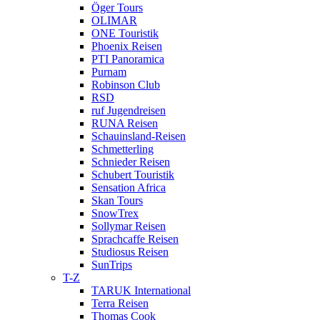
Öger Tours
OLIMAR
ONE Touristik
Phoenix Reisen
PTI Panoramica
Purnam
Robinson Club
RSD
ruf Jugendreisen
RUNA Reisen
Schauinsland-Reisen
Schmetterling
Schnieder Reisen
Schubert Touristik
Sensation Africa
Skan Tours
SnowTrex
Sollymar Reisen
Sprachcaffe Reisen
Studiosus Reisen
SunTrips
T-Z
TARUK International
Terra Reisen
Thomas Cook