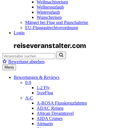
Weihnachtsreisen
Wellnessurlaub
Winterurlaub
Wunschreisen
Mängel bei Flug und Pauschalreise
EU-Fluggastrechtverordnung
Login
reiseveranstalter
.com
Bewertung abgeben
Menü
Bewertungen & Reviews
0-9
1-2 Fly
5vorFlug
A-C
A-ROSA Flusskreuzfahrten
ADAC Reisen
African Dreamtravel
AIDA Cruises
Airmarin