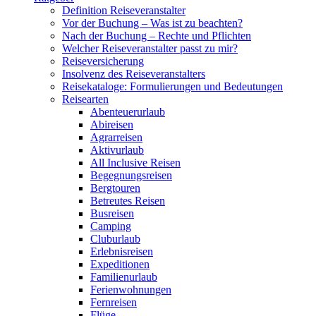
Definition Reiseveranstalter
Vor der Buchung – Was ist zu beachten?
Nach der Buchung – Rechte und Pflichten
Welcher Reiseveranstalter passt zu mir?
Reiseversicherung
Insolvenz des Reiseveranstalters
Reisekataloge: Formulierungen und Bedeutungen
Reisearten
Abenteuerurlaub
Abireisen
Agrarreisen
Aktivurlaub
All Inclusive Reisen
Begegnungsreisen
Bergtouren
Betreutes Reisen
Busreisen
Camping
Cluburlaub
Erlebnisreisen
Expeditionen
Familienurlaub
Ferienwohnungen
Fernreisen
Flüge