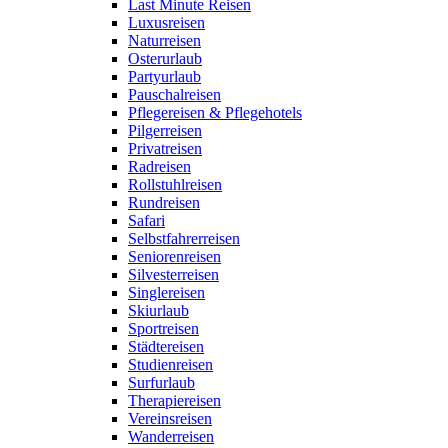
Last Minute Reisen
Luxusreisen
Naturreisen
Osterurlaub
Partyurlaub
Pauschalreisen
Pflegereisen & Pflegehotels
Pilgerreisen
Privatreisen
Radreisen
Rollstuhlreisen
Rundreisen
Safari
Selbstfahrerreisen
Seniorenreisen
Silvesterreisen
Singlereisen
Skiurlaub
Sportreisen
Städtereisen
Studienreisen
Surfurlaub
Therapiereisen
Vereinsreisen
Wanderreisen