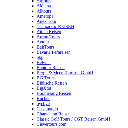
Airtours
Aldiana
Alltours
Ameropa
Anex Tour
asia-pacific REISEN
Attika Reisen
AurumTours
Aytour
BaltTours
Bavaria Fernreisen
bbp
Belvilla
Bentour Reisen
Berge & Meer Touristik GmbH
BG Tours
Biblische Reisen
BigXtra
Boomerang Reisen
Bucher
byebye
Casamundo
Chamäleon Reisen
Classic Golf Tours / CGT Reisen GmbH
Clevertours.com