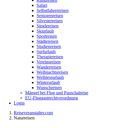
Rundreisen
Safari
Selbstfahrerreisen
Seniorenreisen
Silvesterreisen
Singlereisen
Skiurlaub
Sportreisen
Städtereisen
Studienreisen
Surfurlaub
Therapiereisen
Vereinsreisen
Wanderreisen
Weihnachtsreisen
Wellnessurlaub
Winterurlaub
Wunschreisen
Mängel bei Flug und Pauschalreise
EU-Fluggastrechtverordnung
Login
Reiseveranstalter.com
Naturreisen