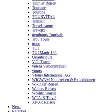
Tischler Reisen
Tourlane
Touropa
TOURVITAL
Transair
TraveLeague
Travelix
trendtours Touristik
Troll Tours
tropo
TUI
TUI Magic Life
Urlaubstours
V.Ö. Travel
videlis Seniorenreisen
vtours
Vtours International AG
WIGWAM Naturreisen & Expeditionen
Wikinger Reisen
Wolters Reisen
Wörlitz Tourist
WTA-X Travel
XPUR Reisen
News
Ratgeber