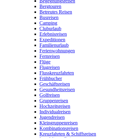
Begegnungsreisen
Bergtouren
Betreutes Reisen
Busreisen
Camping
Cluburlaub
Erlebnisreisen
Expeditionen
Familienurlaub
Ferienwohnungen
Fernreisen
Flüge
Flugreisen
Flusskreuzfahrten
Frühbucher
Geschäftsreisen
Gesundheitsreisen
Golfreisen
Gruppenreisen
Hochzeitsreisen
Individualreisen
Jugendreisen
Kleingruppenreisen
Kombinationsreisen
Kreuzfahrten & Schiffsreisen