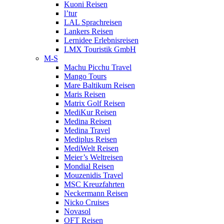
Kuoni Reisen
l’tur
LAL Sprachreisen
Lankers Reisen
Lernidee Erlebnisreisen
LMX Touristik GmbH
M-S
Machu Picchu Travel
Mango Tours
Mare Baltikum Reisen
Maris Reisen
Matrix Golf Reisen
MediKur Reisen
Medina Reisen
Medina Travel
Mediplus Reisen
MediWelt Reisen
Meier’s Weltreisen
Mondial Reisen
Mouzenidis Travel
MSC Kreuzfahrten
Neckermann Reisen
Nicko Cruises
Novasol
OFT Reisen