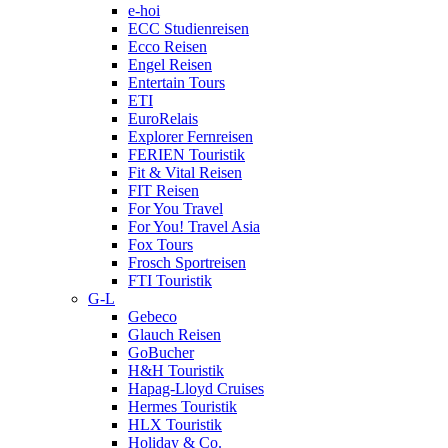
e-hoi
ECC Studienreisen
Ecco Reisen
Engel Reisen
Entertain Tours
ETI
EuroRelais
Explorer Fernreisen
FERIEN Touristik
Fit & Vital Reisen
FIT Reisen
For You Travel
For You! Travel Asia
Fox Tours
Frosch Sportreisen
FTI Touristik
G-L
Gebeco
Glauch Reisen
GoBucher
H&H Touristik
Hapag-Lloyd Cruises
Hermes Touristik
HLX Touristik
Holiday & Co.