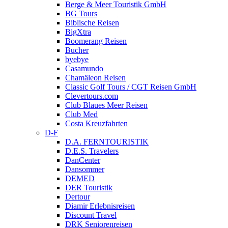
Berge & Meer Touristik GmbH
BG Tours
Biblische Reisen
BigXtra
Boomerang Reisen
Bucher
byebye
Casamundo
Chamäleon Reisen
Classic Golf Tours / CGT Reisen GmbH
Clevertours.com
Club Blaues Meer Reisen
Club Med
Costa Kreuzfahrten
D-F
D.A. FERNTOURISTIK
D.E.S. Travelers
DanCenter
Dansommer
DEMED
DER Touristik
Dertour
Diamir Erlebnisreisen
Discount Travel
DRK Seniorenreisen