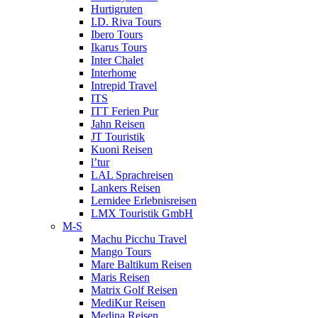
Hurtigruten
I.D. Riva Tours
Ibero Tours
Ikarus Tours
Inter Chalet
Interhome
Intrepid Travel
ITS
ITT Ferien Pur
Jahn Reisen
JT Touristik
Kuoni Reisen
l’tur
LAL Sprachreisen
Lankers Reisen
Lernidee Erlebnisreisen
LMX Touristik GmbH
M-S
Machu Picchu Travel
Mango Tours
Mare Baltikum Reisen
Maris Reisen
Matrix Golf Reisen
MediKur Reisen
Medina Reisen