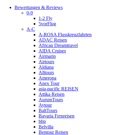
Bewertungen & Reviews
0-9
1-2 Fly
5vorFlug
A-C
A-ROSA Flusskreuzfahrten
ADAC Reisen
African Dreamtravel
AIDA Cruises
Airmarin
Airtours
Aldiana
Alltours
Ameropa
Anex Tour
asia-pacific REISEN
Attika Reisen
AurumTours
Aytour
BaltTours
Bavaria Fernreisen
bbp
Belvilla
Bentour Reisen