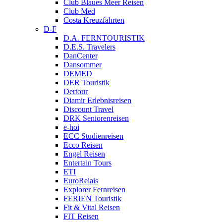
Club Blaues Meer Reisen
Club Med
Costa Kreuzfahrten
D-F
D.A. FERNTOURISTIK
D.E.S. Travelers
DanCenter
Dansommer
DEMED
DER Touristik
Dertour
Diamir Erlebnisreisen
Discount Travel
DRK Seniorenreisen
e-hoi
ECC Studienreisen
Ecco Reisen
Engel Reisen
Entertain Tours
ETI
EuroRelais
Explorer Fernreisen
FERIEN Touristik
Fit & Vital Reisen
FIT Reisen