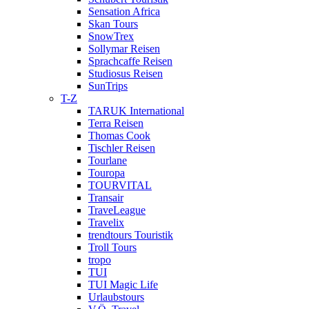
Sensation Africa
Skan Tours
SnowTrex
Sollymar Reisen
Sprachcaffe Reisen
Studiosus Reisen
SunTrips
T-Z
TARUK International
Terra Reisen
Thomas Cook
Tischler Reisen
Tourlane
Touropa
TOURVITAL
Transair
TraveLeague
Travelix
trendtours Touristik
Troll Tours
tropo
TUI
TUI Magic Life
Urlaubstours