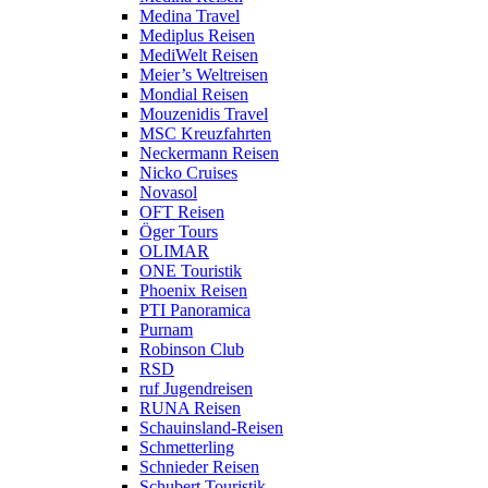
Medina Travel
Mediplus Reisen
MediWelt Reisen
Meier’s Weltreisen
Mondial Reisen
Mouzenidis Travel
MSC Kreuzfahrten
Neckermann Reisen
Nicko Cruises
Novasol
OFT Reisen
Öger Tours
OLIMAR
ONE Touristik
Phoenix Reisen
PTI Panoramica
Purnam
Robinson Club
RSD
ruf Jugendreisen
RUNA Reisen
Schauinsland-Reisen
Schmetterling
Schnieder Reisen
Schubert Touristik