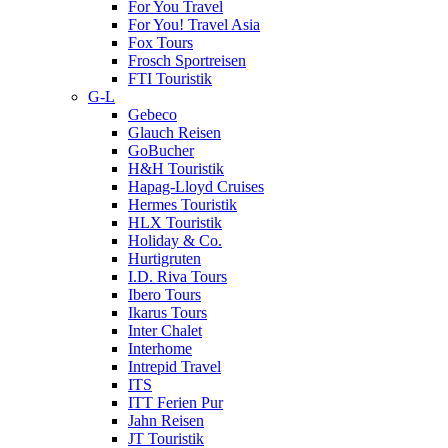
For You Travel
For You! Travel Asia
Fox Tours
Frosch Sportreisen
FTI Touristik
G-L
Gebeco
Glauch Reisen
GoBucher
H&H Touristik
Hapag-Lloyd Cruises
Hermes Touristik
HLX Touristik
Holiday & Co.
Hurtigruten
I.D. Riva Tours
Ibero Tours
Ikarus Tours
Inter Chalet
Interhome
Intrepid Travel
ITS
ITT Ferien Pur
Jahn Reisen
JT Touristik