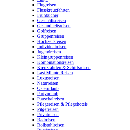
Flugreisen
Flusskreuzfahrten
Frühbucher
Geschäftsreisen
Gesundheitsreisen
Golfreisen
Gruppenreisen
Hochzeitsreisen
Individualreisen
Jugendreisen
Kleingruppenreisen
Kombinationsreisen
Kreuzfahrten & Schiffsreisen
Last Minute Reisen
Luxusreisen
Naturreisen
Osterurlaub
Partyurlaub
Pauschalreisen
Pflegereisen & Pflegehotels
Pilgerreisen
Privatreisen
Radreisen
Rollstuhlreisen