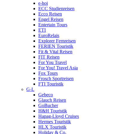
e-hoi
ECC Studienreisen
Ecco Reisen
Engel Reisen
Entertain Tours
ETI
EuroRelais
Explorer Fernreisen
FERIEN Touristik
Fit & Vital Reisen
FIT Reisen
For You Travel
For You! Travel Asia
Fox Tours
Frosch Sportreisen
FTI Touristik
G-L
Gebeco
Glauch Reisen
GoBucher
H&H Touristik
Hapag-Lloyd Cruises
Hermes Touristik
HLX Touristik
Holiday & Co.