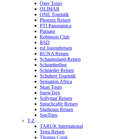
Öger Tours
OLIMAR
ONE Touristik
Phoenix Reisen
PTI Panoramica
Purnam
Robinson Club
RSD
ruf Jugendreisen
RUNA Reisen
Schauinsland-Reisen
Schmetterling
Schnieder Reisen
Schubert Touristik
Sensation Africa
Skan Tours
SnowTrex
Sollymar Reisen
Sprachcaffe Reisen
Studiosus Reisen
SunTrips
T-Z
TARUK International
Terra Reisen
Thomas Cook