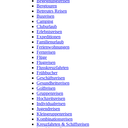
Begegnungsreisen
Bergtouren
Betreutes Reisen
Busreisen
Camping
Cluburlaub
Erlebnisreisen
Expeditionen
Familienurlaub
Ferienwohnungen
Fernreisen
Flüge
Flugreisen
Flusskreuzfahrten
Frühbucher
Geschäftsreisen
Gesundheitsreisen
Golfreisen
Gruppenreisen
Hochzeitsreisen
Individualreisen
Jugendreisen
Kleingruppenreisen
Kombinationsreisen
Kreuzfahrten & Schiffsreisen