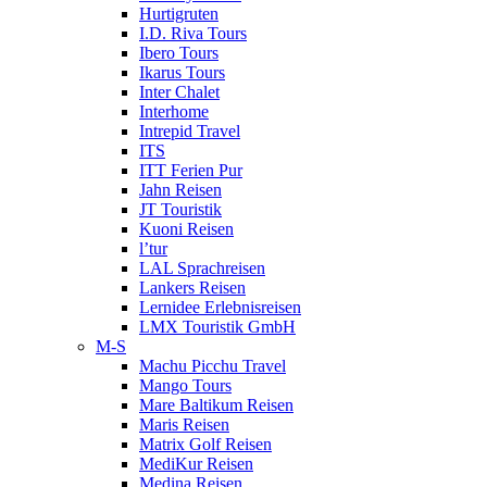
Hurtigruten
I.D. Riva Tours
Ibero Tours
Ikarus Tours
Inter Chalet
Interhome
Intrepid Travel
ITS
ITT Ferien Pur
Jahn Reisen
JT Touristik
Kuoni Reisen
l’tur
LAL Sprachreisen
Lankers Reisen
Lernidee Erlebnisreisen
LMX Touristik GmbH
M-S
Machu Picchu Travel
Mango Tours
Mare Baltikum Reisen
Maris Reisen
Matrix Golf Reisen
MediKur Reisen
Medina Reisen