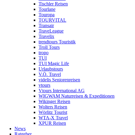
Tischler Reisen
Tourlane
Touropa
TOURVITAL
Transair
TraveLeague
Travelix
trendtours Touristik
Troll Tours
tropo
TUI
TUI Magic Life
Urlaubstours
V.Ö. Travel
videlis Seniorenreisen
vtours
Vtours International AG
WIGWAM Naturreisen & Expeditionen
Wikinger Reisen
Wolters Reisen
Wörlitz Tourist
WTA-X Travel
XPUR Reisen
News
Ratgeber