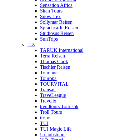
Sensation Africa
Skan Tours
SnowTrex
Sollymar Reisen
Sprachcaffe Reisen
Studiosus Reisen
SunTrips
T-Z
TARUK International
Terra Reisen
Thomas Cook
Tischler Reisen
Tourlane
Touropa
TOURVITAL
Transair
TraveLeague
Travelix
trendtours Touristik
Troll Tours
tropo
TUI
TUI Magic Life
Urlaubstours