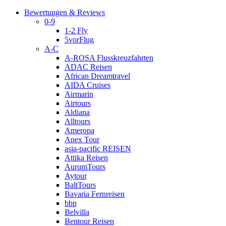
Bewertungen & Reviews
0-9
1-2 Fly
5vorFlug
A-C
A-ROSA Flusskreuzfahrten
ADAC Reisen
African Dreamtravel
AIDA Cruises
Airmarin
Airtours
Aldiana
Alltours
Ameropa
Anex Tour
asia-pacific REISEN
Attika Reisen
AurumTours
Aytour
BaltTours
Bavaria Fernreisen
bbp
Belvilla
Bentour Reisen