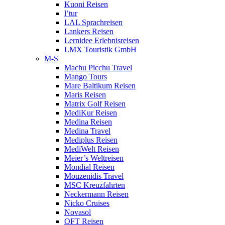
Kuoni Reisen
l’tur
LAL Sprachreisen
Lankers Reisen
Lernidee Erlebnisreisen
LMX Touristik GmbH
M-S
Machu Picchu Travel
Mango Tours
Mare Baltikum Reisen
Maris Reisen
Matrix Golf Reisen
MediKur Reisen
Medina Reisen
Medina Travel
Mediplus Reisen
MediWelt Reisen
Meier’s Weltreisen
Mondial Reisen
Mouzenidis Travel
MSC Kreuzfahrten
Neckermann Reisen
Nicko Cruises
Novasol
OFT Reisen