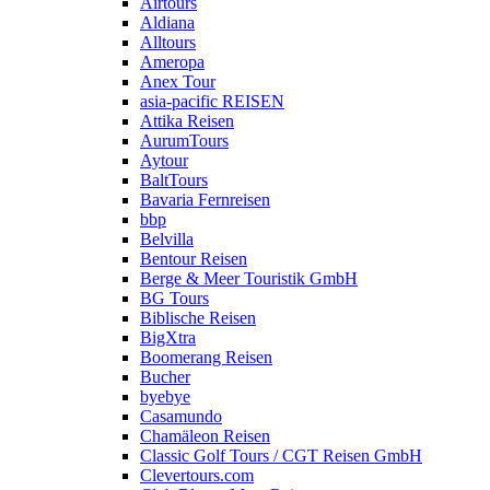
Airtours
Aldiana
Alltours
Ameropa
Anex Tour
asia-pacific REISEN
Attika Reisen
AurumTours
Aytour
BaltTours
Bavaria Fernreisen
bbp
Belvilla
Bentour Reisen
Berge & Meer Touristik GmbH
BG Tours
Biblische Reisen
BigXtra
Boomerang Reisen
Bucher
byebye
Casamundo
Chamäleon Reisen
Classic Golf Tours / CGT Reisen GmbH
Clevertours.com