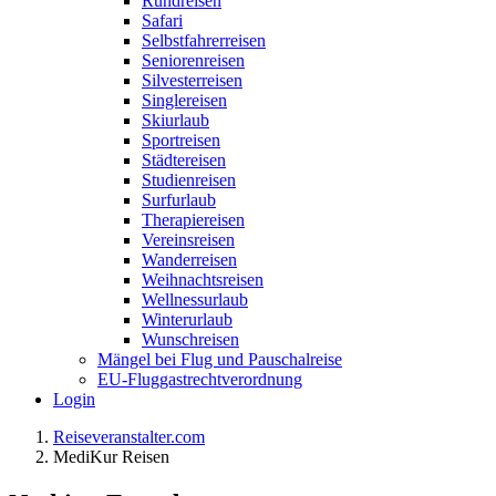
Rundreisen
Safari
Selbstfahrerreisen
Seniorenreisen
Silvesterreisen
Singlereisen
Skiurlaub
Sportreisen
Städtereisen
Studienreisen
Surfurlaub
Therapiereisen
Vereinsreisen
Wanderreisen
Weihnachtsreisen
Wellnessurlaub
Winterurlaub
Wunschreisen
Mängel bei Flug und Pauschalreise
EU-Fluggastrechtverordnung
Login
Reiseveranstalter.com
MediKur Reisen