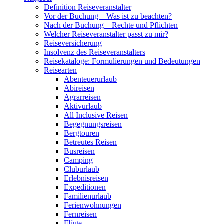
Definition Reiseveranstalter
Vor der Buchung – Was ist zu beachten?
Nach der Buchung – Rechte und Pflichten
Welcher Reiseveranstalter passt zu mir?
Reiseversicherung
Insolvenz des Reiseveranstalters
Reisekataloge: Formulierungen und Bedeutungen
Reisearten
Abenteuerurlaub
Abireisen
Agrarreisen
Aktivurlaub
All Inclusive Reisen
Begegnungsreisen
Bergtouren
Betreutes Reisen
Busreisen
Camping
Cluburlaub
Erlebnisreisen
Expeditionen
Familienurlaub
Ferienwohnungen
Fernreisen
Flüge