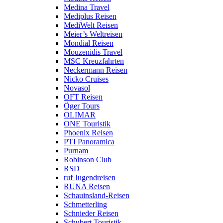
Medina Travel
Mediplus Reisen
MediWelt Reisen
Meier’s Weltreisen
Mondial Reisen
Mouzenidis Travel
MSC Kreuzfahrten
Neckermann Reisen
Nicko Cruises
Novasol
OFT Reisen
Öger Tours
OLIMAR
ONE Touristik
Phoenix Reisen
PTI Panoramica
Purnam
Robinson Club
RSD
ruf Jugendreisen
RUNA Reisen
Schauinsland-Reisen
Schmetterling
Schnieder Reisen
Schubert Touristik