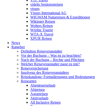
V.Ö. Travel
videlis Seniorenreisen
vtours
Vtours International AG
WIGWAM Naturreisen & Expeditionen
Wikinger Reisen
Wolters Reisen
Wörlitz Tourist
WTA-X Travel
XPUR Reisen
News
Ratgeber
Definition Reiseveranstalter
Vor der Buchung – Was ist zu beachten?
Nach der Buchung – Rechte und Pflichten
Welcher Reiseveranstalter passt zu mir?
Reiseversicherung
Insolvenz des Reiseveranstalters
Reisekataloge: Formulierungen und Bedeutungen
Reisearten
Abenteuerurlaub
Abireisen
Agrarreisen
Aktivurlaub
All Inclusive Reisen