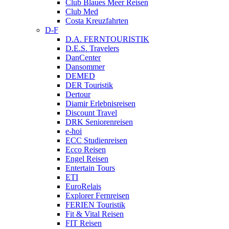
Club Blaues Meer Reisen
Club Med
Costa Kreuzfahrten
D-F
D.A. FERNTOURISTIK
D.E.S. Travelers
DanCenter
Dansommer
DEMED
DER Touristik
Dertour
Diamir Erlebnisreisen
Discount Travel
DRK Seniorenreisen
e-hoi
ECC Studienreisen
Ecco Reisen
Engel Reisen
Entertain Tours
ETI
EuroRelais
Explorer Fernreisen
FERIEN Touristik
Fit & Vital Reisen
FIT Reisen