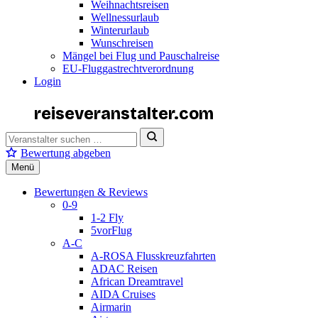
Weihnachtsreisen
Wellnessurlaub
Winterurlaub
Wunschreisen
Mängel bei Flug und Pauschalreise
EU-Fluggastrechtverordnung
Login
reiseveranstalter
.com
Bewertung abgeben
Menü
Bewertungen & Reviews
0-9
1-2 Fly
5vorFlug
A-C
A-ROSA Flusskreuzfahrten
ADAC Reisen
African Dreamtravel
AIDA Cruises
Airmarin