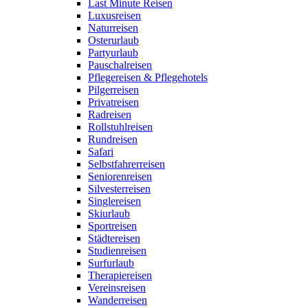
Last Minute Reisen
Luxusreisen
Naturreisen
Osterurlaub
Partyurlaub
Pauschalreisen
Pflegereisen & Pflegehotels
Pilgerreisen
Privatreisen
Radreisen
Rollstuhlreisen
Rundreisen
Safari
Selbstfahrerreisen
Seniorenreisen
Silvesterreisen
Singlereisen
Skiurlaub
Sportreisen
Städtereisen
Studienreisen
Surfurlaub
Therapiereisen
Vereinsreisen
Wanderreisen