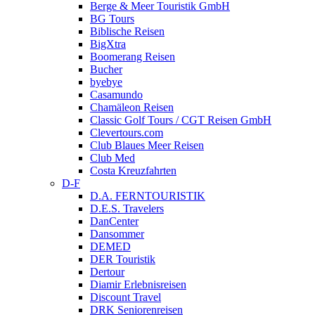
Berge & Meer Touristik GmbH
BG Tours
Biblische Reisen
BigXtra
Boomerang Reisen
Bucher
byebye
Casamundo
Chamäleon Reisen
Classic Golf Tours / CGT Reisen GmbH
Clevertours.com
Club Blaues Meer Reisen
Club Med
Costa Kreuzfahrten
D-F
D.A. FERNTOURISTIK
D.E.S. Travelers
DanCenter
Dansommer
DEMED
DER Touristik
Dertour
Diamir Erlebnisreisen
Discount Travel
DRK Seniorenreisen