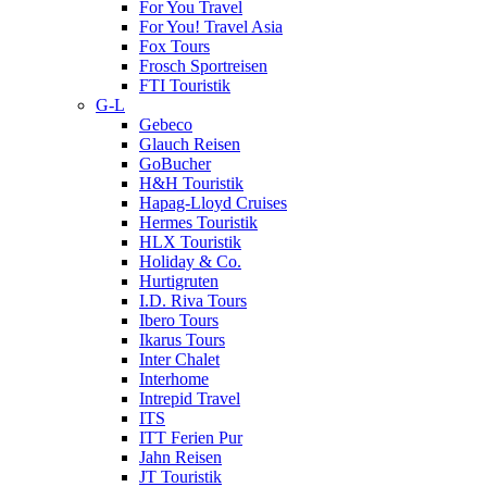
For You Travel
For You! Travel Asia
Fox Tours
Frosch Sportreisen
FTI Touristik
G-L
Gebeco
Glauch Reisen
GoBucher
H&H Touristik
Hapag-Lloyd Cruises
Hermes Touristik
HLX Touristik
Holiday & Co.
Hurtigruten
I.D. Riva Tours
Ibero Tours
Ikarus Tours
Inter Chalet
Interhome
Intrepid Travel
ITS
ITT Ferien Pur
Jahn Reisen
JT Touristik