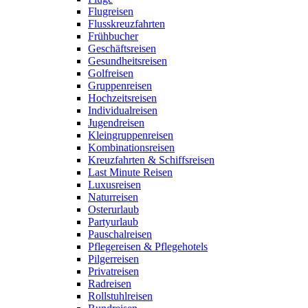
Flugreisen
Flusskreuzfahrten
Frühbucher
Geschäftsreisen
Gesundheitsreisen
Golfreisen
Gruppenreisen
Hochzeitsreisen
Individualreisen
Jugendreisen
Kleingruppenreisen
Kombinationsreisen
Kreuzfahrten & Schiffsreisen
Last Minute Reisen
Luxusreisen
Naturreisen
Osterurlaub
Partyurlaub
Pauschalreisen
Pflegereisen & Pflegehotels
Pilgerreisen
Privatreisen
Radreisen
Rollstuhlreisen