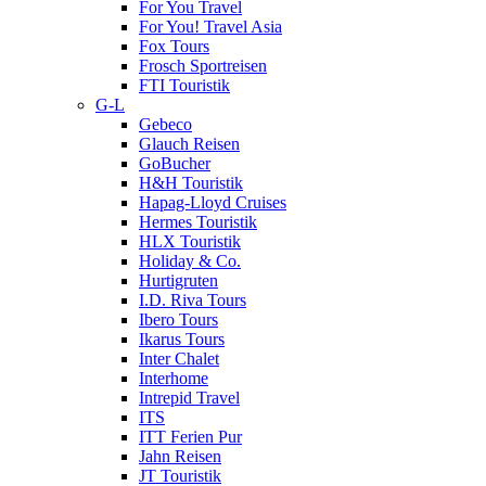
For You Travel
For You! Travel Asia
Fox Tours
Frosch Sportreisen
FTI Touristik
G-L
Gebeco
Glauch Reisen
GoBucher
H&H Touristik
Hapag-Lloyd Cruises
Hermes Touristik
HLX Touristik
Holiday & Co.
Hurtigruten
I.D. Riva Tours
Ibero Tours
Ikarus Tours
Inter Chalet
Interhome
Intrepid Travel
ITS
ITT Ferien Pur
Jahn Reisen
JT Touristik