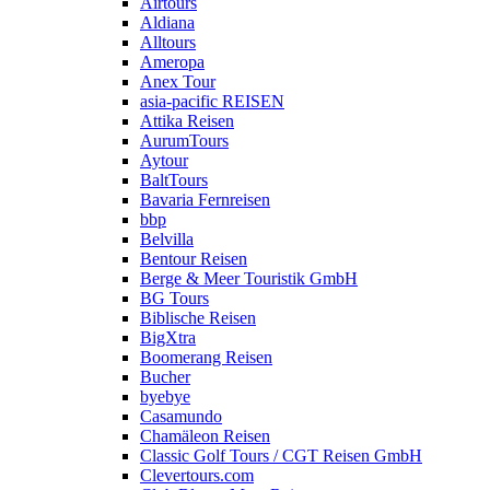
Airtours
Aldiana
Alltours
Ameropa
Anex Tour
asia-pacific REISEN
Attika Reisen
AurumTours
Aytour
BaltTours
Bavaria Fernreisen
bbp
Belvilla
Bentour Reisen
Berge & Meer Touristik GmbH
BG Tours
Biblische Reisen
BigXtra
Boomerang Reisen
Bucher
byebye
Casamundo
Chamäleon Reisen
Classic Golf Tours / CGT Reisen GmbH
Clevertours.com