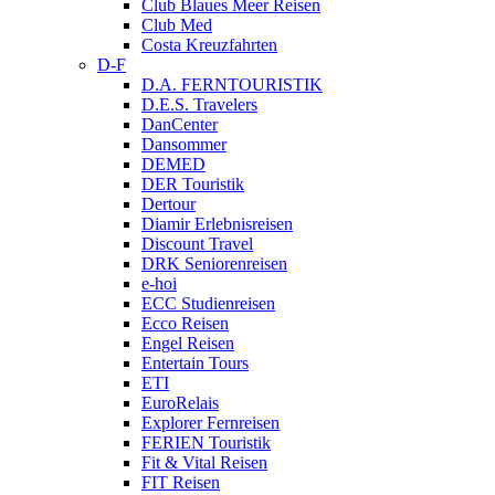
Club Blaues Meer Reisen
Club Med
Costa Kreuzfahrten
D-F
D.A. FERNTOURISTIK
D.E.S. Travelers
DanCenter
Dansommer
DEMED
DER Touristik
Dertour
Diamir Erlebnisreisen
Discount Travel
DRK Seniorenreisen
e-hoi
ECC Studienreisen
Ecco Reisen
Engel Reisen
Entertain Tours
ETI
EuroRelais
Explorer Fernreisen
FERIEN Touristik
Fit & Vital Reisen
FIT Reisen