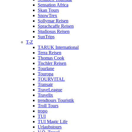
Sensation Africa
Skan Tours
SnowTrex
Sollymar Reisen
Sprachcaffe Reisen
Studiosus Reisen
SunTrips
T-Z
TARUK International
Terra Reisen
Thomas Cook
Tischler Reisen
Tourlane
Touropa
TOURVITAL
Transair
TraveLeague
Travelix
trendtours Touristik
Troll Tours
tropo
TUI
TUI Magic Life
Urlaubstours