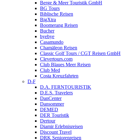
Berge & Meer Touristik GmbH
BG Tours
Biblische Reisen
BigXtra
Boomerang Reisen
Bucher
byebye
Casamundo
Chamäleon Reisen
Classic Golf Tours / CGT Reisen GmbH
Clevertours.com
Club Blaues Meer Reisen
Club Med
Costa Kreuzfahrten
D-F
D.A. FERNTOURISTIK
D.E.S. Travelers
DanCenter
Dansommer
DEMED
DER Touristik
Dertour
Diamir Erlebnisreisen
Discount Travel
DRK Seniorenreisen