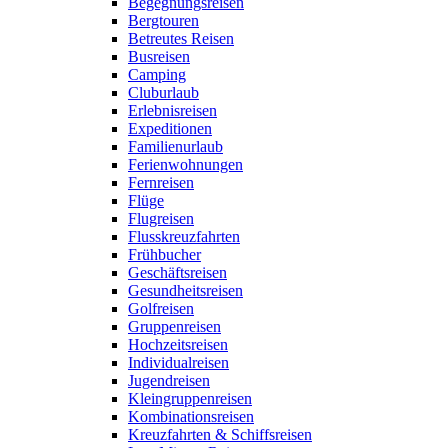
Begegnungsreisen
Bergtouren
Betreutes Reisen
Busreisen
Camping
Cluburlaub
Erlebnisreisen
Expeditionen
Familienurlaub
Ferienwohnungen
Fernreisen
Flüge
Flugreisen
Flusskreuzfahrten
Frühbucher
Geschäftsreisen
Gesundheitsreisen
Golfreisen
Gruppenreisen
Hochzeitsreisen
Individualreisen
Jugendreisen
Kleingruppenreisen
Kombinationsreisen
Kreuzfahrten & Schiffsreisen