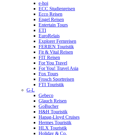
e-hoi
ECC Studienreisen
Ecco Reisen
Engel Reisen
Entertain Tours
ETI
EuroRelais
Explorer Fernreisen
FERIEN Touristik
Fit & Vital Reisen
FIT Reisen
For You Travel
For You! Travel Asia
Fox Tours
Frosch Sportreisen
FTI Touristik
G-L
Gebeco
Glauch Reisen
GoBucher
H&H Touristik
Hapag-Lloyd Cruises
Hermes Touristik
HLX Touristik
Holiday & Co.