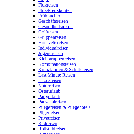
Flugreisen
Flusskreuzfahrten
Frühbucher
Geschäftsreisen
Gesundheitsreisen
Golfreisen
Gruppenreisen
Hochzeitsreisen
Individualreisen
Jugendreisen
Kleingruppenreisen
Kombinationsreisen
Kreuzfahrten & Schiffsreisen
Last Minute Reisen
Luxusreisen
Naturreisen
Osterurlaub
Partyurlaub
Pauschalreisen
Pflegereisen & Pflegehotels
Pilgerreisen
Privatreisen
Radreisen
Rollstuhlreisen