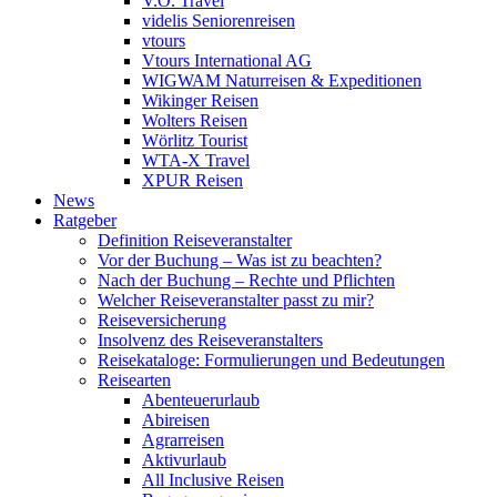
V.Ö. Travel
videlis Seniorenreisen
vtours
Vtours International AG
WIGWAM Naturreisen & Expeditionen
Wikinger Reisen
Wolters Reisen
Wörlitz Tourist
WTA-X Travel
XPUR Reisen
News
Ratgeber
Definition Reiseveranstalter
Vor der Buchung – Was ist zu beachten?
Nach der Buchung – Rechte und Pflichten
Welcher Reiseveranstalter passt zu mir?
Reiseversicherung
Insolvenz des Reiseveranstalters
Reisekataloge: Formulierungen und Bedeutungen
Reisearten
Abenteuerurlaub
Abireisen
Agrarreisen
Aktivurlaub
All Inclusive Reisen