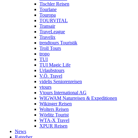
Tischler Reisen
Tourlane
Touropa
TOURVITAL
Transair
TraveLeague
Travelix
trendtours Touristik
Troll Tours
tropo
TUI
TUI Magic Life
Urlaubstours
V.Ö. Travel
videlis Seniorenreisen
vtours
Vtours International AG
WIGWAM Naturreisen & Expeditionen
Wikinger Reisen
Wolters Reisen
Wörlitz Tourist
WTA-X Travel
XPUR Reisen
News
Ratgeber