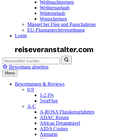
Weihnachtsreisen
Wellnessurlaub
Winterurlaub
Wunschreisen
Mängel bei Flug und Pauschalreise
EU-Fluggastrechtverordnung
Login
reiseveranstalter
.com
Bewertung abgeben
Menü
Bewertungen & Reviews
0-9
1-2 Fly
5vorFlug
A-C
A-ROSA Flusskreuzfahrten
ADAC Reisen
African Dreamtravel
AIDA Cruises
Airmarin