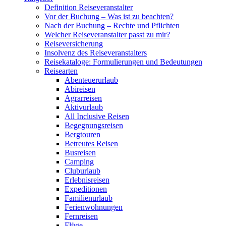
Definition Reiseveranstalter
Vor der Buchung – Was ist zu beachten?
Nach der Buchung – Rechte und Pflichten
Welcher Reiseveranstalter passt zu mir?
Reiseversicherung
Insolvenz des Reiseveranstalters
Reisekataloge: Formulierungen und Bedeutungen
Reisearten
Abenteuerurlaub
Abireisen
Agrarreisen
Aktivurlaub
All Inclusive Reisen
Begegnungsreisen
Bergtouren
Betreutes Reisen
Busreisen
Camping
Cluburlaub
Erlebnisreisen
Expeditionen
Familienurlaub
Ferienwohnungen
Fernreisen
Flüge