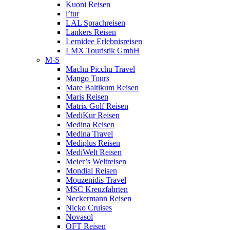
Kuoni Reisen
l’tur
LAL Sprachreisen
Lankers Reisen
Lernidee Erlebnisreisen
LMX Touristik GmbH
M-S
Machu Picchu Travel
Mango Tours
Mare Baltikum Reisen
Maris Reisen
Matrix Golf Reisen
MediKur Reisen
Medina Reisen
Medina Travel
Mediplus Reisen
MediWelt Reisen
Meier’s Weltreisen
Mondial Reisen
Mouzenidis Travel
MSC Kreuzfahrten
Neckermann Reisen
Nicko Cruises
Novasol
OFT Reisen