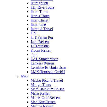
Hurtigruten
I.D. Riva Tours
Ibero Tours
Ikarus Tours
Inter Chalet
Interhome
Intrepid Travel
ITS
ITT Ferien Pur
Jahn Reisen
JT Touristik
Kuoni Reisen
l’tur
LAL Sprachreisen
Lankers Reisen
Lernidee Erlebnisreisen
LMX Touristik GmbH
M-S
Machu Picchu Travel
Mango Tours
Mare Baltikum Reisen
Maris Reisen
Matrix Golf Reisen
MediKur Reisen
Medina Reisen