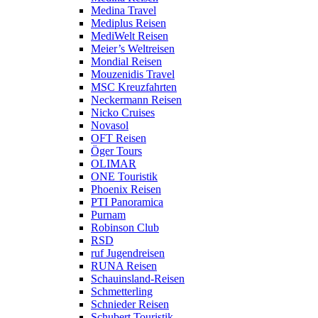
Medina Travel
Mediplus Reisen
MediWelt Reisen
Meier’s Weltreisen
Mondial Reisen
Mouzenidis Travel
MSC Kreuzfahrten
Neckermann Reisen
Nicko Cruises
Novasol
OFT Reisen
Öger Tours
OLIMAR
ONE Touristik
Phoenix Reisen
PTI Panoramica
Purnam
Robinson Club
RSD
ruf Jugendreisen
RUNA Reisen
Schauinsland-Reisen
Schmetterling
Schnieder Reisen
Schubert Touristik