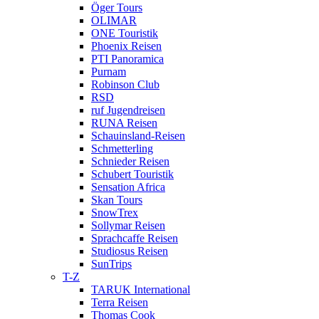
Öger Tours
OLIMAR
ONE Touristik
Phoenix Reisen
PTI Panoramica
Purnam
Robinson Club
RSD
ruf Jugendreisen
RUNA Reisen
Schauinsland-Reisen
Schmetterling
Schnieder Reisen
Schubert Touristik
Sensation Africa
Skan Tours
SnowTrex
Sollymar Reisen
Sprachcaffe Reisen
Studiosus Reisen
SunTrips
T-Z
TARUK International
Terra Reisen
Thomas Cook