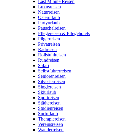
Last Minute Reisen
Luxusreisen
Naturreisen
Osterurlaub
Partyurlaub
Pauschalreisen
Pflegereisen & Pflegehotels
Pilgerreisen
Privatreisen
Radreisen
Rollstuhlreisen
Rundreisen
Safari
Selbstfahrerreisen
Seniorenreisen
Silvesterreisen
Singlereisen
Skiurlaub
Sportreisen
Städtereisen
Studienreisen
Surfurlaub
Therapiereisen
Vereinsreisen
Wanderreisen