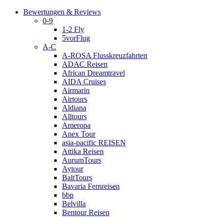
Bewertungen & Reviews
0-9
1-2 Fly
5vorFlug
A-C
A-ROSA Flusskreuzfahrten
ADAC Reisen
African Dreamtravel
AIDA Cruises
Airmarin
Airtours
Aldiana
Alltours
Ameropa
Anex Tour
asia-pacific REISEN
Attika Reisen
AurumTours
Aytour
BaltTours
Bavaria Fernreisen
bbp
Belvilla
Bentour Reisen