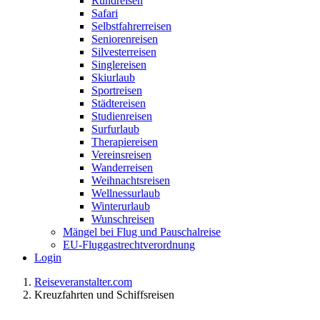
Rundreisen
Safari
Selbstfahrerreisen
Seniorenreisen
Silvesterreisen
Singlereisen
Skiurlaub
Sportreisen
Städtereisen
Studienreisen
Surfurlaub
Therapiereisen
Vereinsreisen
Wanderreisen
Weihnachtsreisen
Wellnessurlaub
Winterurlaub
Wunschreisen
Mängel bei Flug und Pauschalreise
EU-Fluggastrechtverordnung
Login
Reiseveranstalter.com
Kreuzfahrten und Schiffsreisen