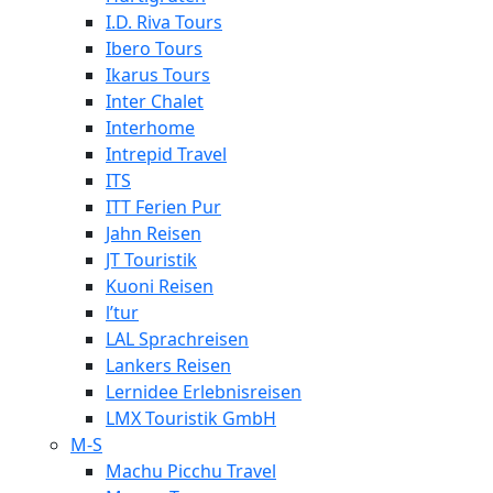
I.D. Riva Tours
Ibero Tours
Ikarus Tours
Inter Chalet
Interhome
Intrepid Travel
ITS
ITT Ferien Pur
Jahn Reisen
JT Touristik
Kuoni Reisen
l’tur
LAL Sprachreisen
Lankers Reisen
Lernidee Erlebnisreisen
LMX Touristik GmbH
M-S
Machu Picchu Travel