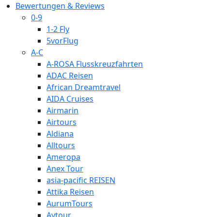
Bewertungen & Reviews
0-9
1-2 Fly
5vorFlug
A-C
A-ROSA Flusskreuzfahrten
ADAC Reisen
African Dreamtravel
AIDA Cruises
Airmarin
Airtours
Aldiana
Alltours
Ameropa
Anex Tour
asia-pacific REISEN
Attika Reisen
AurumTours
Aytour