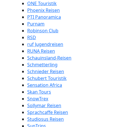
ONE Touristik
Phoenix Reisen
PTI Panoramica
Purnam
Robinson Club
RSD
ruf Jugendreisen
RUNA Reisen
Schauinsland-Reisen
Schmetterling
Schnieder Reisen
Schubert Touristik
Sensation Africa
Skan Tours
SnowTrex
Sollymar Reisen
Sprachcaffe Reisen
Studiosus Reisen
SunTrips