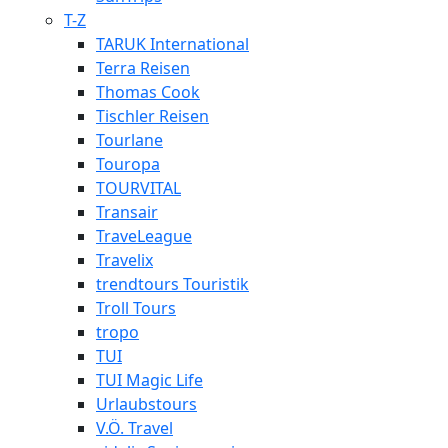
T-Z
TARUK International
Terra Reisen
Thomas Cook
Tischler Reisen
Tourlane
Touropa
TOURVITAL
Transair
TraveLeague
Travelix
trendtours Touristik
Troll Tours
tropo
TUI
TUI Magic Life
Urlaubstours
V.Ö. Travel