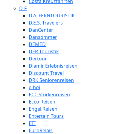
Costa Kreuzfahrten
D-F
D.A. FERNTOURISTIK
D.E.S. Travelers
DanCenter
Dansommer
DEMED
DER Touristik
Dertour
Diamir Erlebnisreisen
Discount Travel
DRK Seniorenreisen
e-hoi
ECC Studienreisen
Ecco Reisen
Engel Reisen
Entertain Tours
ETI
EuroRelais