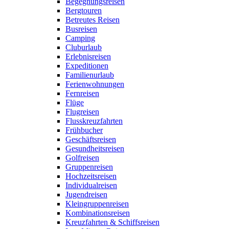
Begegnungsreisen
Bergtouren
Betreutes Reisen
Busreisen
Camping
Cluburlaub
Erlebnisreisen
Expeditionen
Familienurlaub
Ferienwohnungen
Fernreisen
Flüge
Flugreisen
Flusskreuzfahrten
Frühbucher
Geschäftsreisen
Gesundheitsreisen
Golfreisen
Gruppenreisen
Hochzeitsreisen
Individualreisen
Jugendreisen
Kleingruppenreisen
Kombinationsreisen
Kreuzfahrten & Schiffsreisen