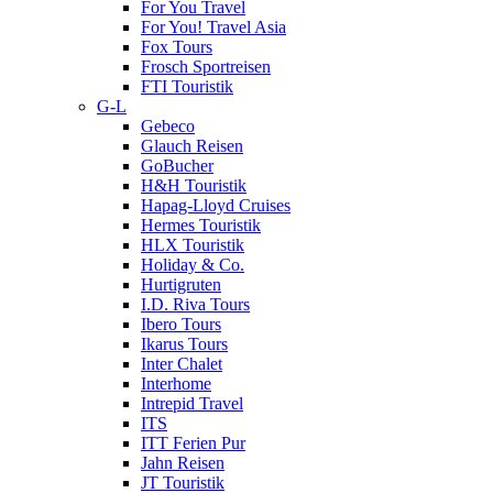
For You Travel
For You! Travel Asia
Fox Tours
Frosch Sportreisen
FTI Touristik
G-L
Gebeco
Glauch Reisen
GoBucher
H&H Touristik
Hapag-Lloyd Cruises
Hermes Touristik
HLX Touristik
Holiday & Co.
Hurtigruten
I.D. Riva Tours
Ibero Tours
Ikarus Tours
Inter Chalet
Interhome
Intrepid Travel
ITS
ITT Ferien Pur
Jahn Reisen
JT Touristik