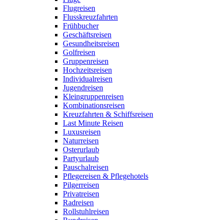
Flugreisen
Flusskreuzfahrten
Frühbucher
Geschäftsreisen
Gesundheitsreisen
Golfreisen
Gruppenreisen
Hochzeitsreisen
Individualreisen
Jugendreisen
Kleingruppenreisen
Kombinationsreisen
Kreuzfahrten & Schiffsreisen
Last Minute Reisen
Luxusreisen
Naturreisen
Osterurlaub
Partyurlaub
Pauschalreisen
Pflegereisen & Pflegehotels
Pilgerreisen
Privatreisen
Radreisen
Rollstuhlreisen