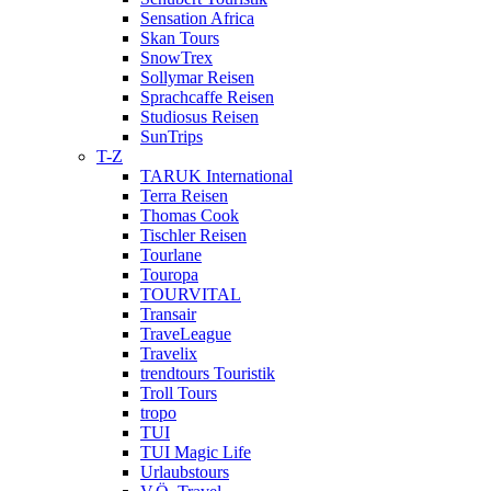
Sensation Africa
Skan Tours
SnowTrex
Sollymar Reisen
Sprachcaffe Reisen
Studiosus Reisen
SunTrips
T-Z
TARUK International
Terra Reisen
Thomas Cook
Tischler Reisen
Tourlane
Touropa
TOURVITAL
Transair
TraveLeague
Travelix
trendtours Touristik
Troll Tours
tropo
TUI
TUI Magic Life
Urlaubstours