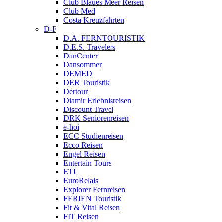
Club Blaues Meer Reisen
Club Med
Costa Kreuzfahrten
D-F
D.A. FERNTOURISTIK
D.E.S. Travelers
DanCenter
Dansommer
DEMED
DER Touristik
Dertour
Diamir Erlebnisreisen
Discount Travel
DRK Seniorenreisen
e-hoi
ECC Studienreisen
Ecco Reisen
Engel Reisen
Entertain Tours
ETI
EuroRelais
Explorer Fernreisen
FERIEN Touristik
Fit & Vital Reisen
FIT Reisen