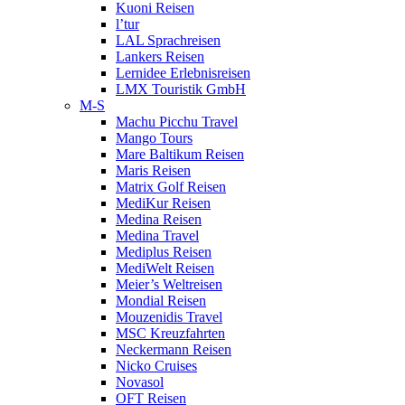
Kuoni Reisen
l’tur
LAL Sprachreisen
Lankers Reisen
Lernidee Erlebnisreisen
LMX Touristik GmbH
M-S
Machu Picchu Travel
Mango Tours
Mare Baltikum Reisen
Maris Reisen
Matrix Golf Reisen
MediKur Reisen
Medina Reisen
Medina Travel
Mediplus Reisen
MediWelt Reisen
Meier’s Weltreisen
Mondial Reisen
Mouzenidis Travel
MSC Kreuzfahrten
Neckermann Reisen
Nicko Cruises
Novasol
OFT Reisen