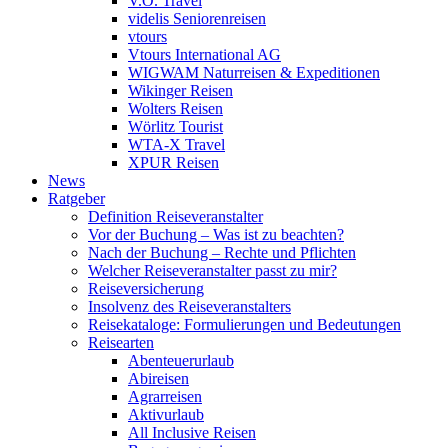
V.Ö. Travel
videlis Seniorenreisen
vtours
Vtours International AG
WIGWAM Naturreisen & Expeditionen
Wikinger Reisen
Wolters Reisen
Wörlitz Tourist
WTA-X Travel
XPUR Reisen
News
Ratgeber
Definition Reiseveranstalter
Vor der Buchung – Was ist zu beachten?
Nach der Buchung – Rechte und Pflichten
Welcher Reiseveranstalter passt zu mir?
Reiseversicherung
Insolvenz des Reiseveranstalters
Reisekataloge: Formulierungen und Bedeutungen
Reisearten
Abenteuerurlaub
Abireisen
Agrarreisen
Aktivurlaub
All Inclusive Reisen