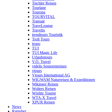
Tischler Reisen
Tourlane
Touropa
TOURVITAL
Transair
TraveLeague
Travelix
trendtours Touristik
Troll Tours
tropo
TUI
TUI Magic Life
Urlaubstours
V.Ö. Travel
videlis Seniorenreisen
vtours
Vtours International AG
WIGWAM Naturreisen & Expeditionen
Wikinger Reisen
Wolters Reisen
Wörlitz Tourist
WTA-X Travel
XPUR Reisen
News
Ratgeber