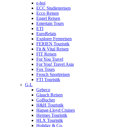
e-hoi
ECC Studienreisen
Ecco Reisen
Engel Reisen
Entertain Tours
ETI
EuroRelais
Explorer Fernreisen
FERIEN Touristik
Fit & Vital Reisen
FIT Reisen
For You Travel
For You! Travel Asia
Fox Tours
Frosch Sportreisen
FTI Touristik
G-L
Gebeco
Glauch Reisen
GoBucher
H&H Touristik
Hapag-Lloyd Cruises
Hermes Touristik
HLX Touristik
Holiday & Co.