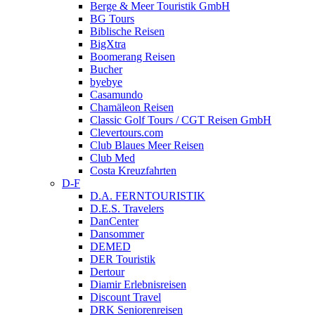
Berge & Meer Touristik GmbH
BG Tours
Biblische Reisen
BigXtra
Boomerang Reisen
Bucher
byebye
Casamundo
Chamäleon Reisen
Classic Golf Tours / CGT Reisen GmbH
Clevertours.com
Club Blaues Meer Reisen
Club Med
Costa Kreuzfahrten
D-F
D.A. FERNTOURISTIK
D.E.S. Travelers
DanCenter
Dansommer
DEMED
DER Touristik
Dertour
Diamir Erlebnisreisen
Discount Travel
DRK Seniorenreisen