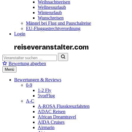
Weihnachtsreisen
Wellnessurlaub
Winterurlaub
Wunschreisen
Mängel bei Flug und Pauschalreise
EU-Fluggastrechtverordnung
Login
reiseveranstalter
.com
Bewertung abgeben
Menü
Bewertungen & Reviews
0-9
1-2 Fly
5vorFlug
A-C
A-ROSA Flusskreuzfahrten
ADAC Reisen
African Dreamtravel
AIDA Cruises
Airmarin