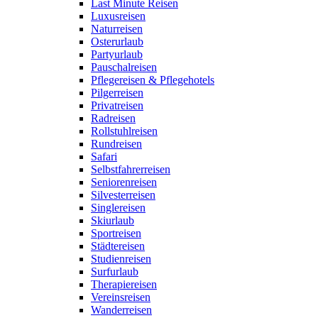
Last Minute Reisen
Luxusreisen
Naturreisen
Osterurlaub
Partyurlaub
Pauschalreisen
Pflegereisen & Pflegehotels
Pilgerreisen
Privatreisen
Radreisen
Rollstuhlreisen
Rundreisen
Safari
Selbstfahrerreisen
Seniorenreisen
Silvesterreisen
Singlereisen
Skiurlaub
Sportreisen
Städtereisen
Studienreisen
Surfurlaub
Therapiereisen
Vereinsreisen
Wanderreisen