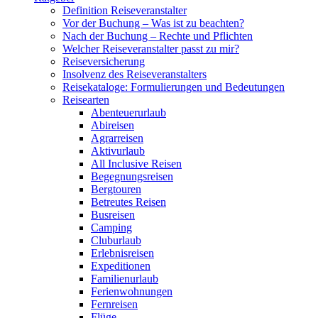
Definition Reiseveranstalter
Vor der Buchung – Was ist zu beachten?
Nach der Buchung – Rechte und Pflichten
Welcher Reiseveranstalter passt zu mir?
Reiseversicherung
Insolvenz des Reiseveranstalters
Reisekataloge: Formulierungen und Bedeutungen
Reisearten
Abenteuerurlaub
Abireisen
Agrarreisen
Aktivurlaub
All Inclusive Reisen
Begegnungsreisen
Bergtouren
Betreutes Reisen
Busreisen
Camping
Cluburlaub
Erlebnisreisen
Expeditionen
Familienurlaub
Ferienwohnungen
Fernreisen
Flüge