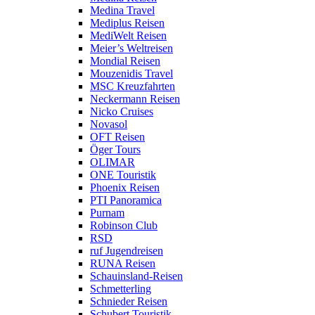
Medina Travel
Mediplus Reisen
MediWelt Reisen
Meier’s Weltreisen
Mondial Reisen
Mouzenidis Travel
MSC Kreuzfahrten
Neckermann Reisen
Nicko Cruises
Novasol
OFT Reisen
Öger Tours
OLIMAR
ONE Touristik
Phoenix Reisen
PTI Panoramica
Purnam
Robinson Club
RSD
ruf Jugendreisen
RUNA Reisen
Schauinsland-Reisen
Schmetterling
Schnieder Reisen
Schubert Touristik