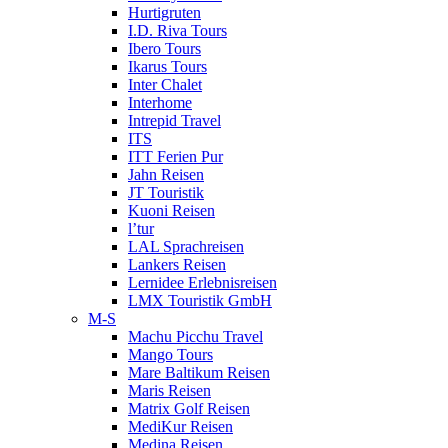
Hurtigruten
I.D. Riva Tours
Ibero Tours
Ikarus Tours
Inter Chalet
Interhome
Intrepid Travel
ITS
ITT Ferien Pur
Jahn Reisen
JT Touristik
Kuoni Reisen
l’tur
LAL Sprachreisen
Lankers Reisen
Lernidee Erlebnisreisen
LMX Touristik GmbH
M-S
Machu Picchu Travel
Mango Tours
Mare Baltikum Reisen
Maris Reisen
Matrix Golf Reisen
MediKur Reisen
Medina Reisen