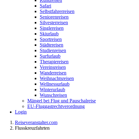
Rundreisen
Safari
Selbstfahrerreisen
Seniorenreisen
Silvesterreisen
Singlereisen
Skiurlaub
Sportreisen
Städtereisen
Studienreisen
Surfurlaub
Therapiereisen
Vereinsreisen
Wanderreisen
Weihnachtsreisen
Wellnessurlaub
Winterurlaub
Wunschreisen
Mängel bei Flug und Pauschalreise
EU-Fluggastrechtverordnung
Login
Reiseveranstalter.com
Flusskreuzfahrten