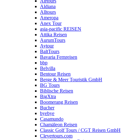
Airtours
Aldiana
Alltours
Ameropa
Anex Tour
asia-pacific REISEN
Attika Reisen
AurumTours
Aytour
BaltTours
Bavaria Fernreisen
bbp
Belvilla
Bentour Reisen
Berge & Meer Touristik GmbH
BG Tours
Biblische Reisen
BigXtra
Boomerang Reisen
Bucher
byebye
Casamundo
Chamäleon Reisen
Classic Golf Tours / CGT Reisen GmbH
Clevertours.com