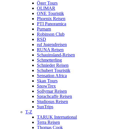
Öger Tours
OLIMAR
ONE Touristik
Phoenix Reisen
PTI Panoramica
Purnam
Robinson Club
RSD
ruf Jugendreisen
RUNA Reisen
Schauinsland-Reisen
Schmetterling
Schnieder Reisen
Schubert Touristik
Sensation Africa
Skan Tours
SnowTrex
Sollymar Reisen
Sprachcaffe Reisen
Studiosus Reisen
SunTrips
T-Z
TARUK International
Terra Reisen
Thomas Cook