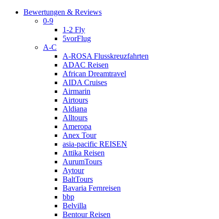
Bewertungen & Reviews
0-9
1-2 Fly
5vorFlug
A-C
A-ROSA Flusskreuzfahrten
ADAC Reisen
African Dreamtravel
AIDA Cruises
Airmarin
Airtours
Aldiana
Alltours
Ameropa
Anex Tour
asia-pacific REISEN
Attika Reisen
AurumTours
Aytour
BaltTours
Bavaria Fernreisen
bbp
Belvilla
Bentour Reisen