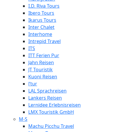
I.D. Riva Tours
Ibero Tours
Ikarus Tours
Inter Chalet
Interhome
Intrepid Travel
ITS
ITT Ferien Pur
Jahn Reisen
JT Touristik
Kuoni Reisen
l’tur
LAL Sprachreisen
Lankers Reisen
Lernidee Erlebnisreisen
LMX Touristik GmbH
M-S
Machu Picchu Travel