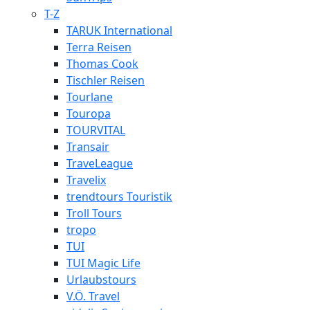
T-Z
TARUK International
Terra Reisen
Thomas Cook
Tischler Reisen
Tourlane
Touropa
TOURVITAL
Transair
TraveLeague
Travelix
trendtours Touristik
Troll Tours
tropo
TUI
TUI Magic Life
Urlaubstours
V.Ö. Travel