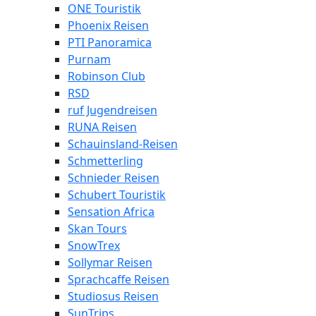
ONE Touristik
Phoenix Reisen
PTI Panoramica
Purnam
Robinson Club
RSD
ruf Jugendreisen
RUNA Reisen
Schauinsland-Reisen
Schmetterling
Schnieder Reisen
Schubert Touristik
Sensation Africa
Skan Tours
SnowTrex
Sollymar Reisen
Sprachcaffe Reisen
Studiosus Reisen
SunTrips