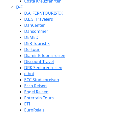
Costa Kreuzfahrten
D-F
D.A. FERNTOURISTIK
D.E.S. Travelers
DanCenter
Dansommer
DEMED
DER Touristik
Dertour
Diamir Erlebnisreisen
Discount Travel
DRK Seniorenreisen
e-hoi
ECC Studienreisen
Ecco Reisen
Engel Reisen
Entertain Tours
ETI
EuroRelais