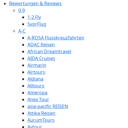
Bewertungen & Reviews
0-9
1-2 Fly
5vorFlug
A-C
A-ROSA Flusskreuzfahrten
ADAC Reisen
African Dreamtravel
AIDA Cruises
Airmarin
Airtours
Aldiana
Alltours
Ameropa
Anex Tour
asia-pacific REISEN
Attika Reisen
AurumTours
Aytour