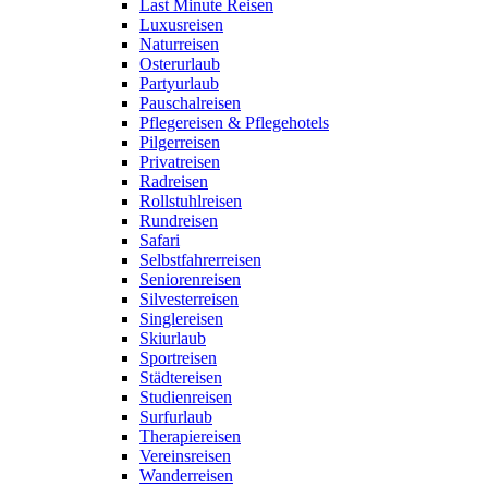
Last Minute Reisen
Luxusreisen
Naturreisen
Osterurlaub
Partyurlaub
Pauschalreisen
Pflegereisen & Pflegehotels
Pilgerreisen
Privatreisen
Radreisen
Rollstuhlreisen
Rundreisen
Safari
Selbstfahrerreisen
Seniorenreisen
Silvesterreisen
Singlereisen
Skiurlaub
Sportreisen
Städtereisen
Studienreisen
Surfurlaub
Therapiereisen
Vereinsreisen
Wanderreisen