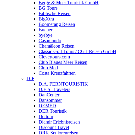
Berge & Meer Touristik GmbH
BG Tours
Biblische Reisen
BigXtra
Boomerang Reisen
Bucher
byebye
Casamundo
Chamäleon Reisen
Classic Golf Tours / CGT Reisen GmbH
Clevertours.com
Club Blaues Meer Reisen
Club Med
Costa Kreuzfahrten
D-F
D.A. FERNTOURISTIK
D.E.S. Travelers
DanCenter
Dansommer
DEMED
DER Touristik
Dertour
Diamir Erlebnisreisen
Discount Travel
DRK Seniorenreisen