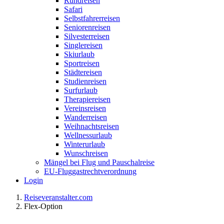
Rundreisen
Safari
Selbstfahrerreisen
Seniorenreisen
Silvesterreisen
Singlereisen
Skiurlaub
Sportreisen
Städtereisen
Studienreisen
Surfurlaub
Therapiereisen
Vereinsreisen
Wanderreisen
Weihnachtsreisen
Wellnessurlaub
Winterurlaub
Wunschreisen
Mängel bei Flug und Pauschalreise
EU-Fluggastrechtverordnung
Login
Reiseveranstalter.com
Flex-Option