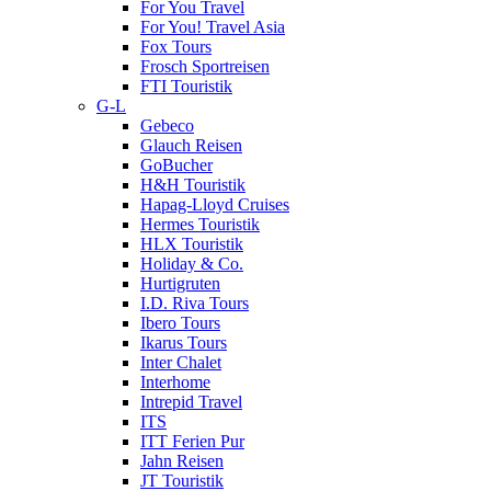
For You Travel
For You! Travel Asia
Fox Tours
Frosch Sportreisen
FTI Touristik
G-L
Gebeco
Glauch Reisen
GoBucher
H&H Touristik
Hapag-Lloyd Cruises
Hermes Touristik
HLX Touristik
Holiday & Co.
Hurtigruten
I.D. Riva Tours
Ibero Tours
Ikarus Tours
Inter Chalet
Interhome
Intrepid Travel
ITS
ITT Ferien Pur
Jahn Reisen
JT Touristik