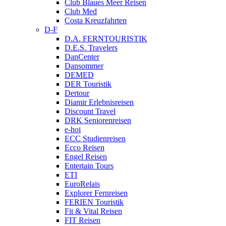
Club Blaues Meer Reisen
Club Med
Costa Kreuzfahrten
D-F
D.A. FERNTOURISTIK
D.E.S. Travelers
DanCenter
Dansommer
DEMED
DER Touristik
Dertour
Diamir Erlebnisreisen
Discount Travel
DRK Seniorenreisen
e-hoi
ECC Studienreisen
Ecco Reisen
Engel Reisen
Entertain Tours
ETI
EuroRelais
Explorer Fernreisen
FERIEN Touristik
Fit & Vital Reisen
FIT Reisen