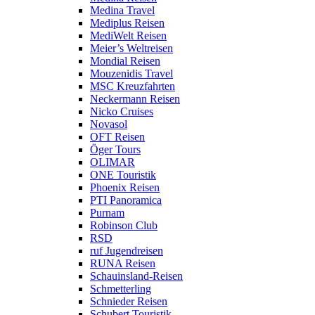
Medina Travel
Mediplus Reisen
MediWelt Reisen
Meier’s Weltreisen
Mondial Reisen
Mouzenidis Travel
MSC Kreuzfahrten
Neckermann Reisen
Nicko Cruises
Novasol
OFT Reisen
Öger Tours
OLIMAR
ONE Touristik
Phoenix Reisen
PTI Panoramica
Purnam
Robinson Club
RSD
ruf Jugendreisen
RUNA Reisen
Schauinsland-Reisen
Schmetterling
Schnieder Reisen
Schubert Touristik