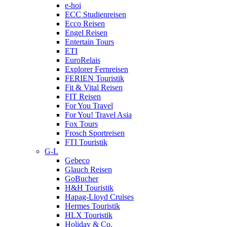
e-hoi
ECC Studienreisen
Ecco Reisen
Engel Reisen
Entertain Tours
ETI
EuroRelais
Explorer Fernreisen
FERIEN Touristik
Fit & Vital Reisen
FIT Reisen
For You Travel
For You! Travel Asia
Fox Tours
Frosch Sportreisen
FTI Touristik
G-L
Gebeco
Glauch Reisen
GoBucher
H&H Touristik
Hapag-Lloyd Cruises
Hermes Touristik
HLX Touristik
Holiday & Co.