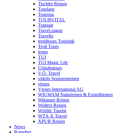
Tischler Reisen
Tourlane
Touropa
TOURVITAL
Transair
TraveLeague
Travelix
trendtours Touristik
Troll Tours
tropo
TUI
TUI Magic Life
Urlaubstours
V.Ö. Travel
videlis Seniorenreisen
vtours
Vtours International AG
WIGWAM Naturreisen & Expeditionen
Wikinger Reisen
Wolters Reisen
Wörlitz Tourist
WTA-X Travel
XPUR Reisen
News
Ratgeber