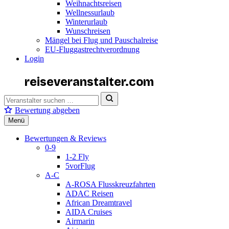
Weihnachtsreisen
Wellnessurlaub
Winterurlaub
Wunschreisen
Mängel bei Flug und Pauschalreise
EU-Fluggastrechtverordnung
Login
reiseveranstalter
.com
Bewertung abgeben
Menü
Bewertungen & Reviews
0-9
1-2 Fly
5vorFlug
A-C
A-ROSA Flusskreuzfahrten
ADAC Reisen
African Dreamtravel
AIDA Cruises
Airmarin