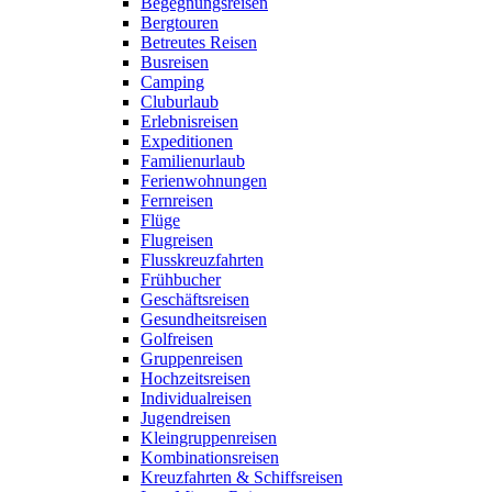
Begegnungsreisen
Bergtouren
Betreutes Reisen
Busreisen
Camping
Cluburlaub
Erlebnisreisen
Expeditionen
Familienurlaub
Ferienwohnungen
Fernreisen
Flüge
Flugreisen
Flusskreuzfahrten
Frühbucher
Geschäftsreisen
Gesundheitsreisen
Golfreisen
Gruppenreisen
Hochzeitsreisen
Individualreisen
Jugendreisen
Kleingruppenreisen
Kombinationsreisen
Kreuzfahrten & Schiffsreisen