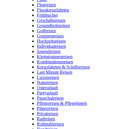
Flugreisen
Flusskreuzfahrten
Frühbucher
Geschäftsreisen
Gesundheitsreisen
Golfreisen
Gruppenreisen
Hochzeitsreisen
Individualreisen
Jugendreisen
Kleingruppenreisen
Kombinationsreisen
Kreuzfahrten & Schiffsreisen
Last Minute Reisen
Luxusreisen
Naturreisen
Osterurlaub
Partyurlaub
Pauschalreisen
Pflegereisen & Pflegehotels
Pilgerreisen
Privatreisen
Radreisen
Rollstuhlreisen