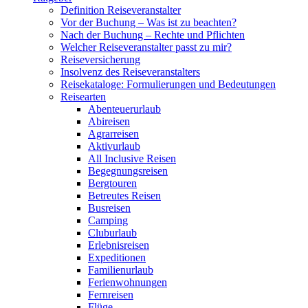
Definition Reiseveranstalter
Vor der Buchung – Was ist zu beachten?
Nach der Buchung – Rechte und Pflichten
Welcher Reiseveranstalter passt zu mir?
Reiseversicherung
Insolvenz des Reiseveranstalters
Reisekataloge: Formulierungen und Bedeutungen
Reisearten
Abenteuerurlaub
Abireisen
Agrarreisen
Aktivurlaub
All Inclusive Reisen
Begegnungsreisen
Bergtouren
Betreutes Reisen
Busreisen
Camping
Cluburlaub
Erlebnisreisen
Expeditionen
Familienurlaub
Ferienwohnungen
Fernreisen
Flüge