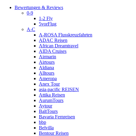
Bewertungen & Reviews
0-9
1-2 Fly
5vorFlug
A-C
A-ROSA Flusskreuzfahrten
ADAC Reisen
African Dreamtravel
AIDA Cruises
Airmarin
Airtours
Aldiana
Alltours
Ameropa
Anex Tour
asia-pacific REISEN
Attika Reisen
AurumTours
Aytour
BaltTours
Bavaria Fernreisen
bbp
Belvilla
Bentour Reisen