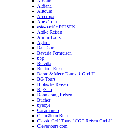
Airtours
Aldiana
Alltours
Ameropa
Anex Tour
asia-pacific REISEN
Attika Reisen
AurumTours
Aytour
BaltTours
Bavaria Fernreisen
bbp
Belvilla
Bentour Reisen
Berge & Meer Touristik GmbH
BG Tours
Biblische Reisen
BigXtra
Boomerang Reisen
Bucher
byebye
Casamundo
Chamäleon Reisen
Classic Golf Tours / CGT Reisen GmbH
Clevertours.com