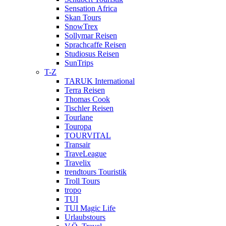
Sensation Africa
Skan Tours
SnowTrex
Sollymar Reisen
Sprachcaffe Reisen
Studiosus Reisen
SunTrips
T-Z
TARUK International
Terra Reisen
Thomas Cook
Tischler Reisen
Tourlane
Touropa
TOURVITAL
Transair
TraveLeague
Travelix
trendtours Touristik
Troll Tours
tropo
TUI
TUI Magic Life
Urlaubstours