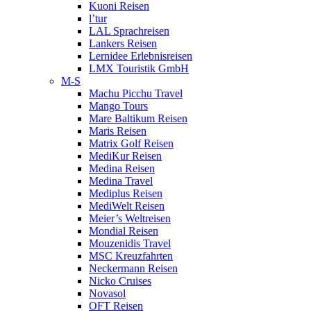
Kuoni Reisen
l’tur
LAL Sprachreisen
Lankers Reisen
Lernidee Erlebnisreisen
LMX Touristik GmbH
M-S
Machu Picchu Travel
Mango Tours
Mare Baltikum Reisen
Maris Reisen
Matrix Golf Reisen
MediKur Reisen
Medina Reisen
Medina Travel
Mediplus Reisen
MediWelt Reisen
Meier’s Weltreisen
Mondial Reisen
Mouzenidis Travel
MSC Kreuzfahrten
Neckermann Reisen
Nicko Cruises
Novasol
OFT Reisen