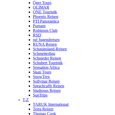
Öger Tours
OLIMAR
ONE Touristik
Phoenix Reisen
PTI Panoramica
Purnam
Robinson Club
RSD
ruf Jugendreisen
RUNA Reisen
Schauinsland-Reisen
Schmetterling
Schnieder Reisen
Schubert Touristik
Sensation Africa
Skan Tours
SnowTrex
Sollymar Reisen
Sprachcaffe Reisen
Studiosus Reisen
SunTrips
T-Z
TARUK International
Terra Reisen
Thomas Cook