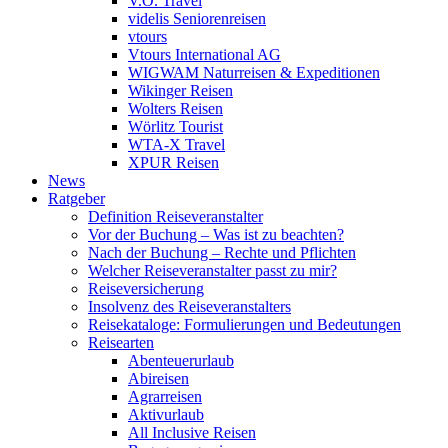
V.Ö. Travel
videlis Seniorenreisen
vtours
Vtours International AG
WIGWAM Naturreisen & Expeditionen
Wikinger Reisen
Wolters Reisen
Wörlitz Tourist
WTA-X Travel
XPUR Reisen
News
Ratgeber
Definition Reiseveranstalter
Vor der Buchung – Was ist zu beachten?
Nach der Buchung – Rechte und Pflichten
Welcher Reiseveranstalter passt zu mir?
Reiseversicherung
Insolvenz des Reiseveranstalters
Reisekataloge: Formulierungen und Bedeutungen
Reisearten
Abenteuerurlaub
Abireisen
Agrarreisen
Aktivurlaub
All Inclusive Reisen