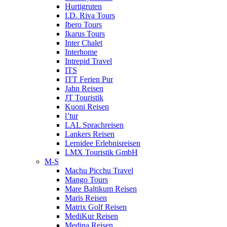
Hurtigruten
I.D. Riva Tours
Ibero Tours
Ikarus Tours
Inter Chalet
Interhome
Intrepid Travel
ITS
ITT Ferien Pur
Jahn Reisen
JT Touristik
Kuoni Reisen
l’tur
LAL Sprachreisen
Lankers Reisen
Lernidee Erlebnisreisen
LMX Touristik GmbH
M-S
Machu Picchu Travel
Mango Tours
Mare Baltikum Reisen
Maris Reisen
Matrix Golf Reisen
MediKur Reisen
Medina Reisen