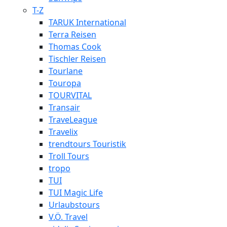
T-Z
TARUK International
Terra Reisen
Thomas Cook
Tischler Reisen
Tourlane
Touropa
TOURVITAL
Transair
TraveLeague
Travelix
trendtours Touristik
Troll Tours
tropo
TUI
TUI Magic Life
Urlaubstours
V.Ö. Travel