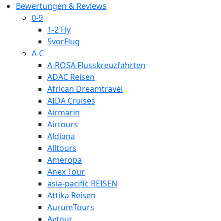
Bewertungen & Reviews
0-9
1-2 Fly
5vorFlug
A-C
A-ROSA Flusskreuzfahrten
ADAC Reisen
African Dreamtravel
AIDA Cruises
Airmarin
Airtours
Aldiana
Alltours
Ameropa
Anex Tour
asia-pacific REISEN
Attika Reisen
AurumTours
Aytour