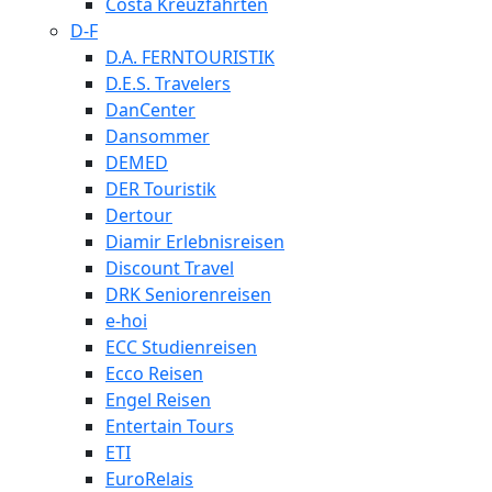
Costa Kreuzfahrten
D-F
D.A. FERNTOURISTIK
D.E.S. Travelers
DanCenter
Dansommer
DEMED
DER Touristik
Dertour
Diamir Erlebnisreisen
Discount Travel
DRK Seniorenreisen
e-hoi
ECC Studienreisen
Ecco Reisen
Engel Reisen
Entertain Tours
ETI
EuroRelais