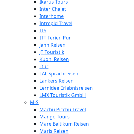
Ikarus Tours
Inter Chalet
Interhome
Intrepid Travel
ITS
ITT Ferien Pur
Jahn Reisen
JT Touristik
Kuoni Reisen
l’tur
LAL Sprachreisen
Lankers Reisen
Lernidee Erlebnisreisen
LMX Touristik GmbH
M-S
Machu Picchu Travel
Mango Tours
Mare Baltikum Reisen
Maris Reisen