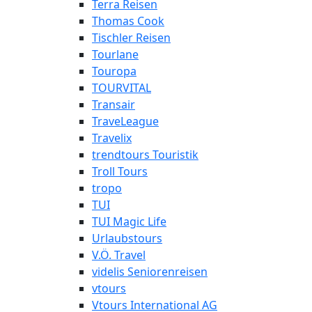
Terra Reisen
Thomas Cook
Tischler Reisen
Tourlane
Touropa
TOURVITAL
Transair
TraveLeague
Travelix
trendtours Touristik
Troll Tours
tropo
TUI
TUI Magic Life
Urlaubstours
V.Ö. Travel
videlis Seniorenreisen
vtours
Vtours International AG