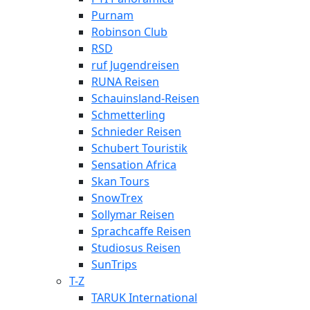
Purnam
Robinson Club
RSD
ruf Jugendreisen
RUNA Reisen
Schauinsland-Reisen
Schmetterling
Schnieder Reisen
Schubert Touristik
Sensation Africa
Skan Tours
SnowTrex
Sollymar Reisen
Sprachcaffe Reisen
Studiosus Reisen
SunTrips
T-Z
TARUK International