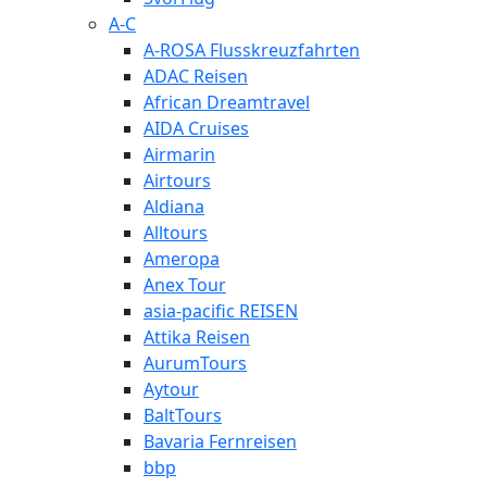
A-C
A-ROSA Flusskreuzfahrten
ADAC Reisen
African Dreamtravel
AIDA Cruises
Airmarin
Airtours
Aldiana
Alltours
Ameropa
Anex Tour
asia-pacific REISEN
Attika Reisen
AurumTours
Aytour
BaltTours
Bavaria Fernreisen
bbp