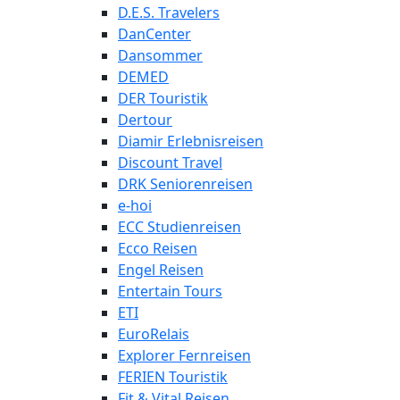
D.E.S. Travelers
DanCenter
Dansommer
DEMED
DER Touristik
Dertour
Diamir Erlebnisreisen
Discount Travel
DRK Seniorenreisen
e-hoi
ECC Studienreisen
Ecco Reisen
Engel Reisen
Entertain Tours
ETI
EuroRelais
Explorer Fernreisen
FERIEN Touristik
Fit & Vital Reisen