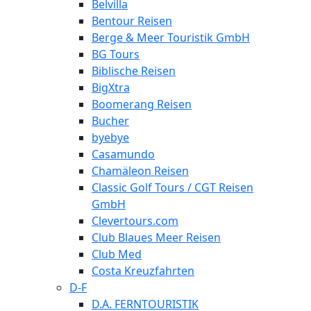
Belvilla
Bentour Reisen
Berge & Meer Touristik GmbH
BG Tours
Biblische Reisen
BigXtra
Boomerang Reisen
Bucher
byebye
Casamundo
Chamäleon Reisen
Classic Golf Tours / CGT Reisen
GmbH
Clevertours.com
Club Blaues Meer Reisen
Club Med
Costa Kreuzfahrten
D-F
D.A. FERNTOURISTIK