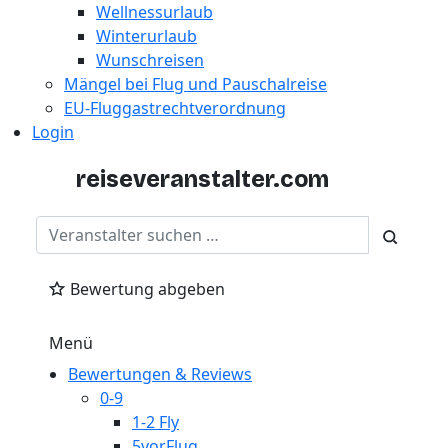
Wellnessurlaub
Winterurlaub
Wunschreisen
Mängel bei Flug und Pauschalreise
EU-Fluggastrechtverordnung
Login
reiseveranstalter
.com
Bewertung abgeben
Menü
Bewertungen & Reviews
0-9
1-2 Fly
5vorFlug