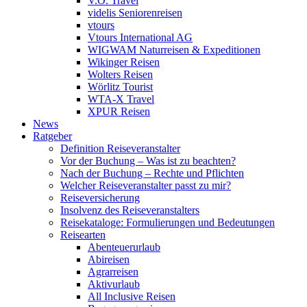
V.Ö. Travel
videlis Seniorenreisen
vtours
Vtours International AG
WIGWAM Naturreisen & Expeditionen
Wikinger Reisen
Wolters Reisen
Wörlitz Tourist
WTA-X Travel
XPUR Reisen
News
Ratgeber
Definition Reiseveranstalter
Vor der Buchung – Was ist zu beachten?
Nach der Buchung – Rechte und Pflichten
Welcher Reiseveranstalter passt zu mir?
Reiseversicherung
Insolvenz des Reiseveranstalters
Reisekataloge: Formulierungen und Bedeutungen
Reisearten
Abenteuerurlaub
Abireisen
Agrarreisen
Aktivurlaub
All Inclusive Reisen