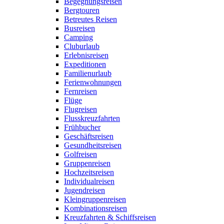
Begegnungsreisen
Bergtouren
Betreutes Reisen
Busreisen
Camping
Cluburlaub
Erlebnisreisen
Expeditionen
Familienurlaub
Ferienwohnungen
Fernreisen
Flüge
Flugreisen
Flusskreuzfahrten
Frühbucher
Geschäftsreisen
Gesundheitsreisen
Golfreisen
Gruppenreisen
Hochzeitsreisen
Individualreisen
Jugendreisen
Kleingruppenreisen
Kombinationsreisen
Kreuzfahrten & Schiffsreisen