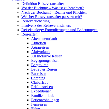
Definition Reiseveranstalter
Vor der Buchung – Was ist zu beachten?
Nach der Buchung – Rechte und Pflichten
Welcher Reiseveranstalter passt zu mir?
Reiseversicherung
Insolvenz des Reiseveranstalters
Reisekataloge: Formulierungen und Bedeutungen
Reisearten
Abenteuerurlaub
Abireisen
Agrarreisen
Aktivurlaub
All Inclusive Reisen
Begegnungsreisen
Bergtouren
Betreutes Reisen
Busreisen
Camping
Cluburlaub
Erlebnisreisen
Expeditionen
Familienurlaub
Ferienwohnungen
Fernreisen
Flüge