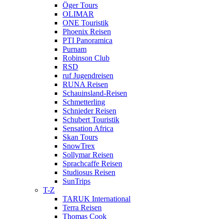
Öger Tours
OLIMAR
ONE Touristik
Phoenix Reisen
PTI Panoramica
Purnam
Robinson Club
RSD
ruf Jugendreisen
RUNA Reisen
Schauinsland-Reisen
Schmetterling
Schnieder Reisen
Schubert Touristik
Sensation Africa
Skan Tours
SnowTrex
Sollymar Reisen
Sprachcaffe Reisen
Studiosus Reisen
SunTrips
T-Z
TARUK International
Terra Reisen
Thomas Cook