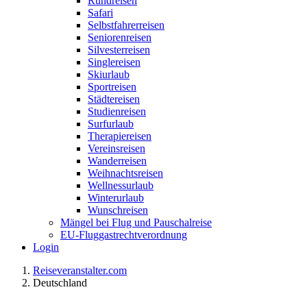
Rundreisen
Safari
Selbstfahrerreisen
Seniorenreisen
Silvesterreisen
Singlereisen
Skiurlaub
Sportreisen
Städtereisen
Studienreisen
Surfurlaub
Therapiereisen
Vereinsreisen
Wanderreisen
Weihnachtsreisen
Wellnessurlaub
Winterurlaub
Wunschreisen
Mängel bei Flug und Pauschalreise
EU-Fluggastrechtverordnung
Login
Reiseveranstalter.com
Deutschland