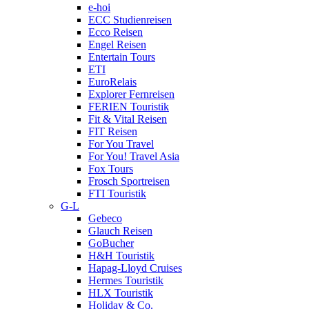
e-hoi
ECC Studienreisen
Ecco Reisen
Engel Reisen
Entertain Tours
ETI
EuroRelais
Explorer Fernreisen
FERIEN Touristik
Fit & Vital Reisen
FIT Reisen
For You Travel
For You! Travel Asia
Fox Tours
Frosch Sportreisen
FTI Touristik
G-L
Gebeco
Glauch Reisen
GoBucher
H&H Touristik
Hapag-Lloyd Cruises
Hermes Touristik
HLX Touristik
Holiday & Co.