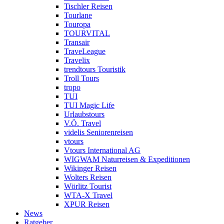
Tischler Reisen
Tourlane
Touropa
TOURVITAL
Transair
TraveLeague
Travelix
trendtours Touristik
Troll Tours
tropo
TUI
TUI Magic Life
Urlaubstours
V.Ö. Travel
videlis Seniorenreisen
vtours
Vtours International AG
WIGWAM Naturreisen & Expeditionen
Wikinger Reisen
Wolters Reisen
Wörlitz Tourist
WTA-X Travel
XPUR Reisen
News
Ratgeber