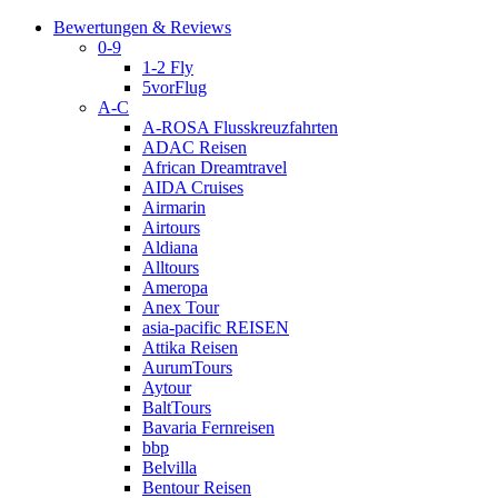
Bewertungen & Reviews
0-9
1-2 Fly
5vorFlug
A-C
A-ROSA Flusskreuzfahrten
ADAC Reisen
African Dreamtravel
AIDA Cruises
Airmarin
Airtours
Aldiana
Alltours
Ameropa
Anex Tour
asia-pacific REISEN
Attika Reisen
AurumTours
Aytour
BaltTours
Bavaria Fernreisen
bbp
Belvilla
Bentour Reisen