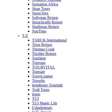
Sensation Africa
Skan Tours
SnowTrex
Sollymar Reisen
Sprachcaffe Reisen
Studiosus Reisen
SunTrips
T-Z
TARUK International
Terra Reisen
Thomas Cook
Tischler Reisen
Tourlane
Touropa
TOURVITAL
Transair
TraveLeague
Travelix
trendtours Touristik
Troll Tours
tropo
TUI
TUI Magic Life
Urlaubstours