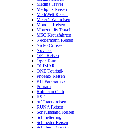
Medina Travel
Mediplus Reisen
MediWelt Reisen
Meier’s Weltreisen
Mondial Reisen
Mouzenidis Travel
MSC Kreuzfahrten
Neckermann Reisen
Nicko Cruises
Novasol
OFT Reisen
Öger Tours
OLIMAR
ONE Touristik
Phoenix Reisen
PTI Panoramica
Purnam
Robinson Club
RSD
ruf Jugendreisen
RUNA Reisen
Schauinsland-Reisen
Schmetterling
Schnieder Reisen
Schubert Touristik