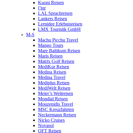
Kuoni Reisen
l’tur
LAL Sprachreisen
Lankers Reisen
Lernidee Erlebnisreisen
LMX Touristik GmbH
M-S
Machu Picchu Travel
Mango Tours
Mare Baltikum Reisen
Maris Reisen
Matrix Golf Reisen
MediKur Reisen
Medina Reisen
Medina Travel
Mediplus Reisen
MediWelt Reisen
Meier’s Weltreisen
Mondial Reisen
Mouzenidis Travel
MSC Kreuzfahrten
Neckermann Reisen
Nicko Cruises
Novasol
OFT Reisen