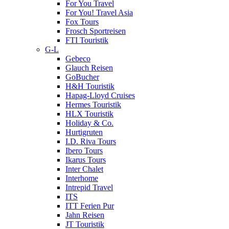
For You Travel
For You! Travel Asia
Fox Tours
Frosch Sportreisen
FTI Touristik
G-L
Gebeco
Glauch Reisen
GoBucher
H&H Touristik
Hapag-Lloyd Cruises
Hermes Touristik
HLX Touristik
Holiday & Co.
Hurtigruten
I.D. Riva Tours
Ibero Tours
Ikarus Tours
Inter Chalet
Interhome
Intrepid Travel
ITS
ITT Ferien Pur
Jahn Reisen
JT Touristik