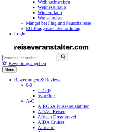
Weihnachtsreisen
Wellnessurlaub
Winterurlaub
Wunschreisen
Mängel bei Flug und Pauschalreise
EU-Fluggastrechtverordnung
Login
reiseveranstalter
.com
Bewertung abgeben
Menü
Bewertungen & Reviews
0-9
1-2 Fly
5vorFlug
A-C
A-ROSA Flusskreuzfahrten
ADAC Reisen
African Dreamtravel
AIDA Cruises
Airmarin