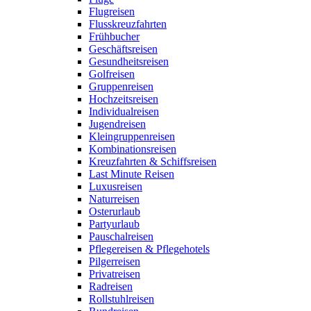
Flugreisen
Flusskreuzfahrten
Frühbucher
Geschäftsreisen
Gesundheitsreisen
Golfreisen
Gruppenreisen
Hochzeitsreisen
Individualreisen
Jugendreisen
Kleingruppenreisen
Kombinationsreisen
Kreuzfahrten & Schiffsreisen
Last Minute Reisen
Luxusreisen
Naturreisen
Osterurlaub
Partyurlaub
Pauschalreisen
Pflegereisen & Pflegehotels
Pilgerreisen
Privatreisen
Radreisen
Rollstuhlreisen