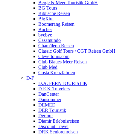
Berge & Meer Touristik GmbH
BG Tours
Biblische Reisen
BigXtra
Boomerang Reisen
Bucher
byebye
Casamundo
Chamäleon Reisen
Classic Golf Tours / CGT Reisen GmbH
Clevertours.com
Club Blaues Meer Reisen
Club Med
Costa Kreuzfahrten
D-F
D.A. FERNTOURISTIK
D.E.S. Travelers
DanCenter
Dansommer
DEMED
DER Touristik
Dertour
Diamir Erlebnisreisen
Discount Travel
DRK Seniorenreisen