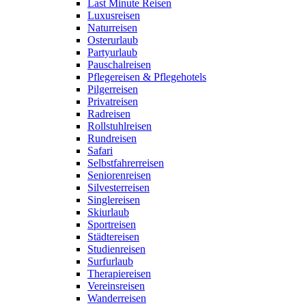
Last Minute Reisen
Luxusreisen
Naturreisen
Osterurlaub
Partyurlaub
Pauschalreisen
Pflegereisen & Pflegehotels
Pilgerreisen
Privatreisen
Radreisen
Rollstuhlreisen
Rundreisen
Safari
Selbstfahrerreisen
Seniorenreisen
Silvesterreisen
Singlereisen
Skiurlaub
Sportreisen
Städtereisen
Studienreisen
Surfurlaub
Therapiereisen
Vereinsreisen
Wanderreisen