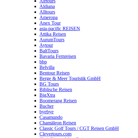
Airtours
Aldiana
Alltours
Ameropa
Anex Tour
asia-pacific REISEN
Attika Reisen
AurumTours
Aytour
BaltTours
Bavaria Fernreisen
bbp
Belvilla
Bentour Reisen
Berge & Meer Touristik GmbH
BG Tours
Biblische Reisen
BigXtra
Boomerang Reisen
Bucher
byebye
Casamundo
Chamäleon Reisen
Classic Golf Tours / CGT Reisen GmbH
Clevertours.com