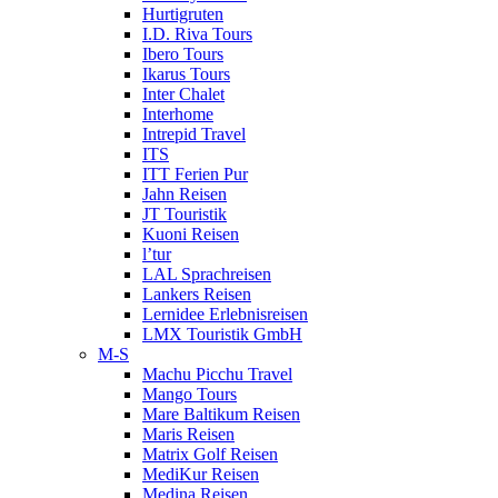
Hurtigruten
I.D. Riva Tours
Ibero Tours
Ikarus Tours
Inter Chalet
Interhome
Intrepid Travel
ITS
ITT Ferien Pur
Jahn Reisen
JT Touristik
Kuoni Reisen
l’tur
LAL Sprachreisen
Lankers Reisen
Lernidee Erlebnisreisen
LMX Touristik GmbH
M-S
Machu Picchu Travel
Mango Tours
Mare Baltikum Reisen
Maris Reisen
Matrix Golf Reisen
MediKur Reisen
Medina Reisen