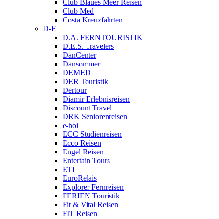
Club Blaues Meer Reisen
Club Med
Costa Kreuzfahrten
D-F
D.A. FERNTOURISTIK
D.E.S. Travelers
DanCenter
Dansommer
DEMED
DER Touristik
Dertour
Diamir Erlebnisreisen
Discount Travel
DRK Seniorenreisen
e-hoi
ECC Studienreisen
Ecco Reisen
Engel Reisen
Entertain Tours
ETI
EuroRelais
Explorer Fernreisen
FERIEN Touristik
Fit & Vital Reisen
FIT Reisen