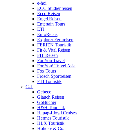
e-hoi
ECC Studienreisen
Ecco Reisen
Engel Reisen
Entertain Tours
ETI
EuroRelais
Explorer Fernreisen
FERIEN Touristik
Fit & Vital Reisen
FIT Reisen
For You Travel
For You! Travel Asia
Fox Tours
Frosch Sportreisen
FTI Touristik
G-L
Gebeco
Glauch Reisen
GoBucher
H&H Touristik
Hapag-Lloyd Cruises
Hermes Touristik
HLX Touristik
Holiday & Co.