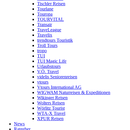
Tischler Reisen
Tourlane
Touropa
TOURVITAL
Transair
TraveLeague
Travelix
trendtours Touristik
Troll Tours
tropo
TUI
TUI Magic Life
Urlaubstours
V.Ö. Travel
videlis Seniorenreisen
vtours
Vtours International AG
WIGWAM Naturreisen & Expeditionen
Wikinger Reisen
Wolters Reisen
Wörlitz Tourist
WTA-X Travel
XPUR Reisen
News
Ratgeber