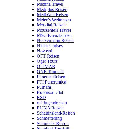
Medina Travel
Mediplus Reisen
MediWelt Reisen
Meier’s Weltreisen
Mondial Reisen
Mouzenidis Travel
MSC Kreuzfahrten
Neckermann Reisen
Nicko Cruises
Novasol
OFT Reisen
Öger Tours
OLIMAR
ONE Touristik
Phoenix Reisen
PTI Panoramica
Purnam
Robinson Club
RSD
ruf Jugendreisen
RUNA Reisen
Schauinsland-Reisen
Schmetterling
Schnieder Reisen
Schubert Touristik