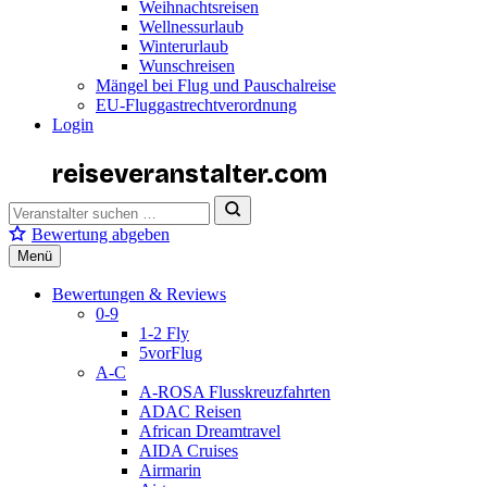
Weihnachtsreisen
Wellnessurlaub
Winterurlaub
Wunschreisen
Mängel bei Flug und Pauschalreise
EU-Fluggastrechtverordnung
Login
reiseveranstalter
.com
Bewertung abgeben
Menü
Bewertungen & Reviews
0-9
1-2 Fly
5vorFlug
A-C
A-ROSA Flusskreuzfahrten
ADAC Reisen
African Dreamtravel
AIDA Cruises
Airmarin