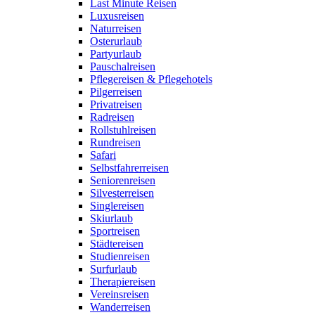
Last Minute Reisen
Luxusreisen
Naturreisen
Osterurlaub
Partyurlaub
Pauschalreisen
Pflegereisen & Pflegehotels
Pilgerreisen
Privatreisen
Radreisen
Rollstuhlreisen
Rundreisen
Safari
Selbstfahrerreisen
Seniorenreisen
Silvesterreisen
Singlereisen
Skiurlaub
Sportreisen
Städtereisen
Studienreisen
Surfurlaub
Therapiereisen
Vereinsreisen
Wanderreisen