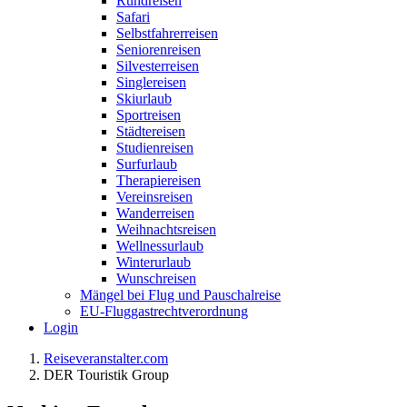
Rundreisen
Safari
Selbstfahrerreisen
Seniorenreisen
Silvesterreisen
Singlereisen
Skiurlaub
Sportreisen
Städtereisen
Studienreisen
Surfurlaub
Therapiereisen
Vereinsreisen
Wanderreisen
Weihnachtsreisen
Wellnessurlaub
Winterurlaub
Wunschreisen
Mängel bei Flug und Pauschalreise
EU-Fluggastrechtverordnung
Login
Reiseveranstalter.com
DER Touristik Group