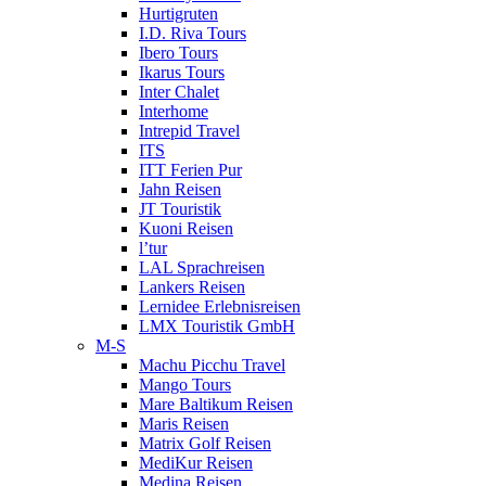
Hurtigruten
I.D. Riva Tours
Ibero Tours
Ikarus Tours
Inter Chalet
Interhome
Intrepid Travel
ITS
ITT Ferien Pur
Jahn Reisen
JT Touristik
Kuoni Reisen
l’tur
LAL Sprachreisen
Lankers Reisen
Lernidee Erlebnisreisen
LMX Touristik GmbH
M-S
Machu Picchu Travel
Mango Tours
Mare Baltikum Reisen
Maris Reisen
Matrix Golf Reisen
MediKur Reisen
Medina Reisen