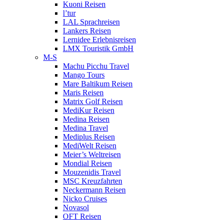
Kuoni Reisen
l’tur
LAL Sprachreisen
Lankers Reisen
Lernidee Erlebnisreisen
LMX Touristik GmbH
M-S
Machu Picchu Travel
Mango Tours
Mare Baltikum Reisen
Maris Reisen
Matrix Golf Reisen
MediKur Reisen
Medina Reisen
Medina Travel
Mediplus Reisen
MediWelt Reisen
Meier’s Weltreisen
Mondial Reisen
Mouzenidis Travel
MSC Kreuzfahrten
Neckermann Reisen
Nicko Cruises
Novasol
OFT Reisen