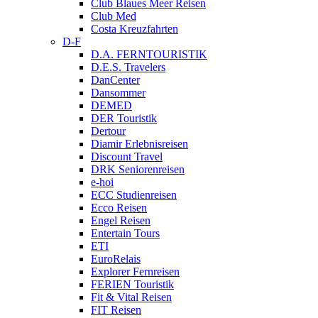
Club Blaues Meer Reisen
Club Med
Costa Kreuzfahrten
D-F
D.A. FERNTOURISTIK
D.E.S. Travelers
DanCenter
Dansommer
DEMED
DER Touristik
Dertour
Diamir Erlebnisreisen
Discount Travel
DRK Seniorenreisen
e-hoi
ECC Studienreisen
Ecco Reisen
Engel Reisen
Entertain Tours
ETI
EuroRelais
Explorer Fernreisen
FERIEN Touristik
Fit & Vital Reisen
FIT Reisen