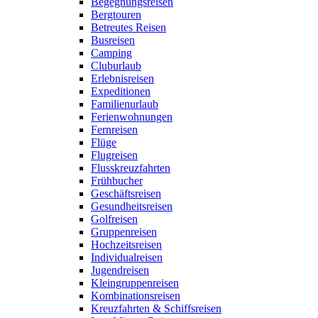
Begegnungsreisen
Bergtouren
Betreutes Reisen
Busreisen
Camping
Cluburlaub
Erlebnisreisen
Expeditionen
Familienurlaub
Ferienwohnungen
Fernreisen
Flüge
Flugreisen
Flusskreuzfahrten
Frühbucher
Geschäftsreisen
Gesundheitsreisen
Golfreisen
Gruppenreisen
Hochzeitsreisen
Individualreisen
Jugendreisen
Kleingruppenreisen
Kombinationsreisen
Kreuzfahrten & Schiffsreisen