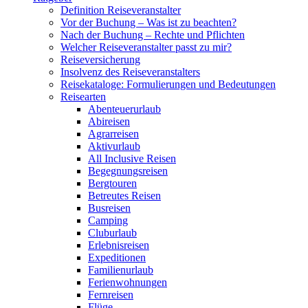
Definition Reiseveranstalter
Vor der Buchung – Was ist zu beachten?
Nach der Buchung – Rechte und Pflichten
Welcher Reiseveranstalter passt zu mir?
Reiseversicherung
Insolvenz des Reiseveranstalters
Reisekataloge: Formulierungen und Bedeutungen
Reisearten
Abenteuerurlaub
Abireisen
Agrarreisen
Aktivurlaub
All Inclusive Reisen
Begegnungsreisen
Bergtouren
Betreutes Reisen
Busreisen
Camping
Cluburlaub
Erlebnisreisen
Expeditionen
Familienurlaub
Ferienwohnungen
Fernreisen
Flüge