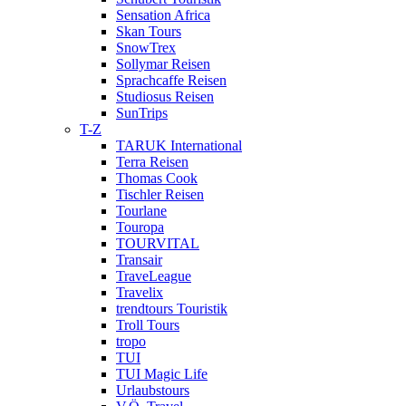
Sensation Africa
Skan Tours
SnowTrex
Sollymar Reisen
Sprachcaffe Reisen
Studiosus Reisen
SunTrips
T-Z
TARUK International
Terra Reisen
Thomas Cook
Tischler Reisen
Tourlane
Touropa
TOURVITAL
Transair
TraveLeague
Travelix
trendtours Touristik
Troll Tours
tropo
TUI
TUI Magic Life
Urlaubstours