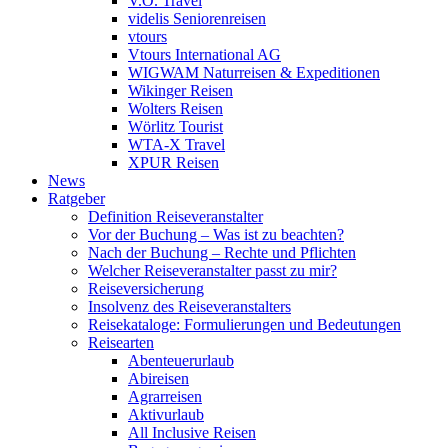
V.Ö. Travel
videlis Seniorenreisen
vtours
Vtours International AG
WIGWAM Naturreisen & Expeditionen
Wikinger Reisen
Wolters Reisen
Wörlitz Tourist
WTA-X Travel
XPUR Reisen
News
Ratgeber
Definition Reiseveranstalter
Vor der Buchung – Was ist zu beachten?
Nach der Buchung – Rechte und Pflichten
Welcher Reiseveranstalter passt zu mir?
Reiseversicherung
Insolvenz des Reiseveranstalters
Reisekataloge: Formulierungen und Bedeutungen
Reisearten
Abenteuerurlaub
Abireisen
Agrarreisen
Aktivurlaub
All Inclusive Reisen