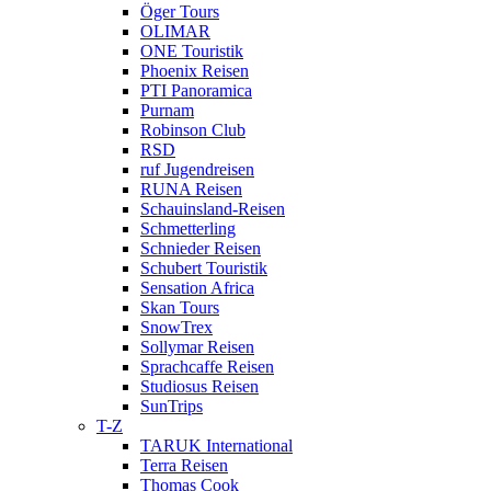
Öger Tours
OLIMAR
ONE Touristik
Phoenix Reisen
PTI Panoramica
Purnam
Robinson Club
RSD
ruf Jugendreisen
RUNA Reisen
Schauinsland-Reisen
Schmetterling
Schnieder Reisen
Schubert Touristik
Sensation Africa
Skan Tours
SnowTrex
Sollymar Reisen
Sprachcaffe Reisen
Studiosus Reisen
SunTrips
T-Z
TARUK International
Terra Reisen
Thomas Cook