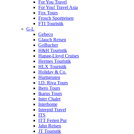
For You Travel
For You! Travel Asia
Fox Tours
Frosch Sportreisen
FTI Touristik
G-L
Gebeco
Glauch Reisen
GoBucher
H&H Touristik
Hapag-Lloyd Cruises
Hermes Touristik
HLX Touristik
Holiday & Co.
Hurtigruten
I.D. Riva Tours
Ibero Tours
Ikarus Tours
Inter Chalet
Interhome
Intrepid Travel
ITS
ITT Ferien Pur
Jahn Reisen
JT Touristik