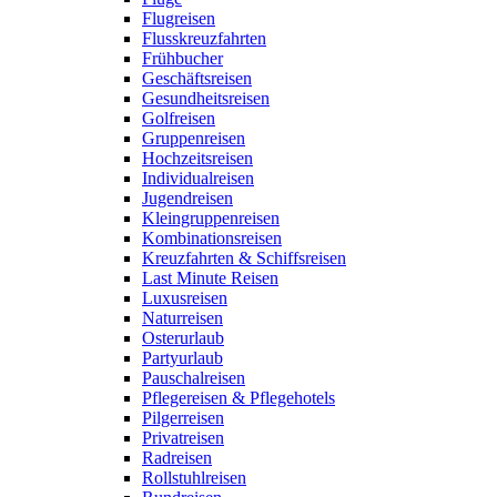
Flugreisen
Flusskreuzfahrten
Frühbucher
Geschäftsreisen
Gesundheitsreisen
Golfreisen
Gruppenreisen
Hochzeitsreisen
Individualreisen
Jugendreisen
Kleingruppenreisen
Kombinationsreisen
Kreuzfahrten & Schiffsreisen
Last Minute Reisen
Luxusreisen
Naturreisen
Osterurlaub
Partyurlaub
Pauschalreisen
Pflegereisen & Pflegehotels
Pilgerreisen
Privatreisen
Radreisen
Rollstuhlreisen