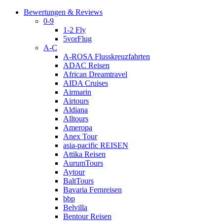
Bewertungen & Reviews
0-9
1-2 Fly
5vorFlug
A-C
A-ROSA Flusskreuzfahrten
ADAC Reisen
African Dreamtravel
AIDA Cruises
Airmarin
Airtours
Aldiana
Alltours
Ameropa
Anex Tour
asia-pacific REISEN
Attika Reisen
AurumTours
Aytour
BaltTours
Bavaria Fernreisen
bbp
Belvilla
Bentour Reisen