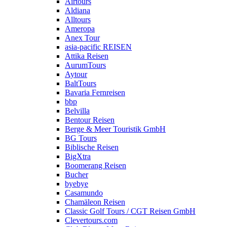
Airtours
Aldiana
Alltours
Ameropa
Anex Tour
asia-pacific REISEN
Attika Reisen
AurumTours
Aytour
BaltTours
Bavaria Fernreisen
bbp
Belvilla
Bentour Reisen
Berge & Meer Touristik GmbH
BG Tours
Biblische Reisen
BigXtra
Boomerang Reisen
Bucher
byebye
Casamundo
Chamäleon Reisen
Classic Golf Tours / CGT Reisen GmbH
Clevertours.com