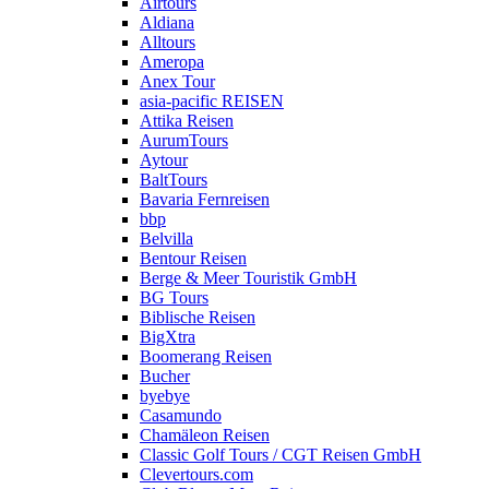
Airtours
Aldiana
Alltours
Ameropa
Anex Tour
asia-pacific REISEN
Attika Reisen
AurumTours
Aytour
BaltTours
Bavaria Fernreisen
bbp
Belvilla
Bentour Reisen
Berge & Meer Touristik GmbH
BG Tours
Biblische Reisen
BigXtra
Boomerang Reisen
Bucher
byebye
Casamundo
Chamäleon Reisen
Classic Golf Tours / CGT Reisen GmbH
Clevertours.com