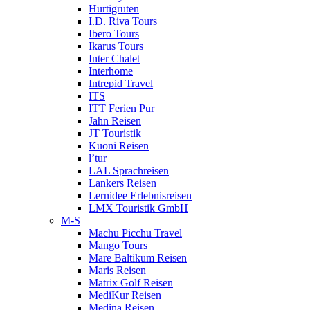
Hurtigruten
I.D. Riva Tours
Ibero Tours
Ikarus Tours
Inter Chalet
Interhome
Intrepid Travel
ITS
ITT Ferien Pur
Jahn Reisen
JT Touristik
Kuoni Reisen
l’tur
LAL Sprachreisen
Lankers Reisen
Lernidee Erlebnisreisen
LMX Touristik GmbH
M-S
Machu Picchu Travel
Mango Tours
Mare Baltikum Reisen
Maris Reisen
Matrix Golf Reisen
MediKur Reisen
Medina Reisen