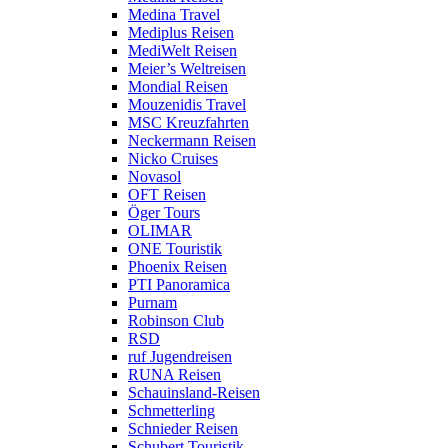
Medina Travel
Mediplus Reisen
MediWelt Reisen
Meier’s Weltreisen
Mondial Reisen
Mouzenidis Travel
MSC Kreuzfahrten
Neckermann Reisen
Nicko Cruises
Novasol
OFT Reisen
Öger Tours
OLIMAR
ONE Touristik
Phoenix Reisen
PTI Panoramica
Purnam
Robinson Club
RSD
ruf Jugendreisen
RUNA Reisen
Schauinsland-Reisen
Schmetterling
Schnieder Reisen
Schubert Touristik