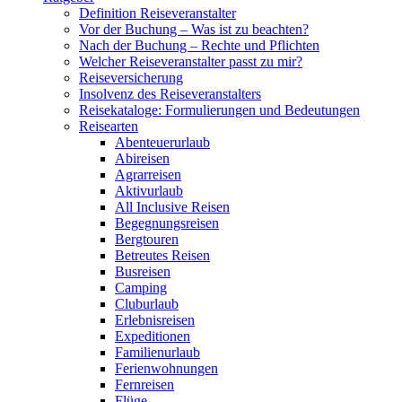
Definition Reiseveranstalter
Vor der Buchung – Was ist zu beachten?
Nach der Buchung – Rechte und Pflichten
Welcher Reiseveranstalter passt zu mir?
Reiseversicherung
Insolvenz des Reiseveranstalters
Reisekataloge: Formulierungen und Bedeutungen
Reisearten
Abenteuerurlaub
Abireisen
Agrarreisen
Aktivurlaub
All Inclusive Reisen
Begegnungsreisen
Bergtouren
Betreutes Reisen
Busreisen
Camping
Cluburlaub
Erlebnisreisen
Expeditionen
Familienurlaub
Ferienwohnungen
Fernreisen
Flüge