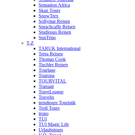
Sensation Africa
Skan Tours
SnowTrex
Sollymar Reisen
Sprachcaffe Reisen
Studiosus Reisen
SunTrips
T-Z
TARUK International
Terra Reisen
Thomas Cook
Tischler Reisen
Tourlane
Touropa
TOURVITAL
Transair
TraveLeague
Travelix
trendtours Touristik
Troll Tours
tropo
TUI
TUI Magic Life
Urlaubstours