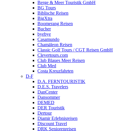
Berge & Meer Touristik GmbH
BG Tours
Biblische Reisen
BigXtra
Boomerang Reisen
Bucher
byebye
Casamundo
Chamäleon Reisen
Classic Golf Tours / CGT Reisen GmbH
Clevertours.com
Club Blaues Meer Reisen
Club Med
Costa Kreuzfahrten
D-F
D.A. FERNTOURISTIK
D.E.S. Travelers
DanCenter
Dansommer
DEMED
DER Touristik
Dertour
Diamir Erlebnisreisen
Discount Travel
DRK Seniorenreisen