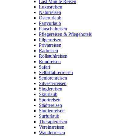
Last Minute Reisen
Luxusreisen
Naturreisen
Osterurlaub
Partyurlaub
Pauschalreisen
Pflegereisen & Pflegehotels
Pilgerreisen
Privatreisen
Radreisen
Rollstuhlreisen
Rundreisen
Safari
Selbstfahrerreisen
Seniorenreisen
Silvesterreisen
Singlereisen
Skiurlaub
Sportreisen
Städtereisen
Studienreisen
Surfurlaub
Therapiereisen
Vereinsreisen
Wanderreisen