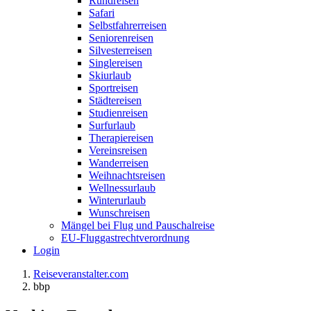
Rundreisen
Safari
Selbstfahrerreisen
Seniorenreisen
Silvesterreisen
Singlereisen
Skiurlaub
Sportreisen
Städtereisen
Studienreisen
Surfurlaub
Therapiereisen
Vereinsreisen
Wanderreisen
Weihnachtsreisen
Wellnessurlaub
Winterurlaub
Wunschreisen
Mängel bei Flug und Pauschalreise
EU-Fluggastrechtverordnung
Login
Reiseveranstalter.com
bbp