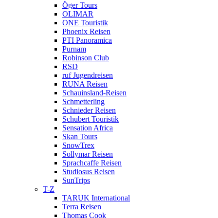
Öger Tours
OLIMAR
ONE Touristik
Phoenix Reisen
PTI Panoramica
Purnam
Robinson Club
RSD
ruf Jugendreisen
RUNA Reisen
Schauinsland-Reisen
Schmetterling
Schnieder Reisen
Schubert Touristik
Sensation Africa
Skan Tours
SnowTrex
Sollymar Reisen
Sprachcaffe Reisen
Studiosus Reisen
SunTrips
T-Z
TARUK International
Terra Reisen
Thomas Cook