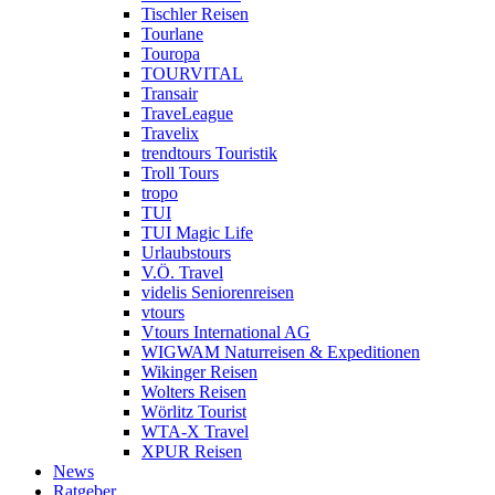
Tischler Reisen
Tourlane
Touropa
TOURVITAL
Transair
TraveLeague
Travelix
trendtours Touristik
Troll Tours
tropo
TUI
TUI Magic Life
Urlaubstours
V.Ö. Travel
videlis Seniorenreisen
vtours
Vtours International AG
WIGWAM Naturreisen & Expeditionen
Wikinger Reisen
Wolters Reisen
Wörlitz Tourist
WTA-X Travel
XPUR Reisen
News
Ratgeber