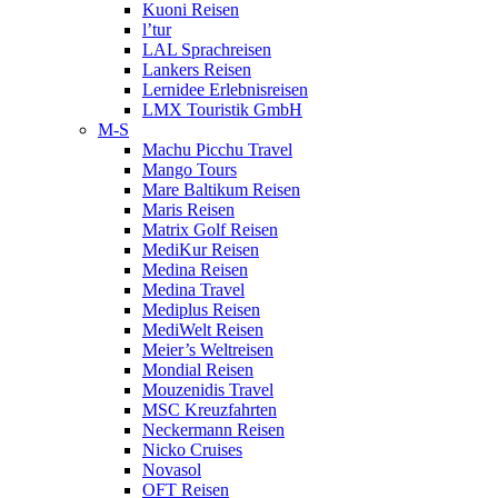
Kuoni Reisen
l’tur
LAL Sprachreisen
Lankers Reisen
Lernidee Erlebnisreisen
LMX Touristik GmbH
M-S
Machu Picchu Travel
Mango Tours
Mare Baltikum Reisen
Maris Reisen
Matrix Golf Reisen
MediKur Reisen
Medina Reisen
Medina Travel
Mediplus Reisen
MediWelt Reisen
Meier’s Weltreisen
Mondial Reisen
Mouzenidis Travel
MSC Kreuzfahrten
Neckermann Reisen
Nicko Cruises
Novasol
OFT Reisen