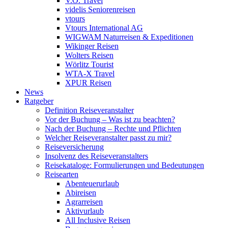
V.Ö. Travel
videlis Seniorenreisen
vtours
Vtours International AG
WIGWAM Naturreisen & Expeditionen
Wikinger Reisen
Wolters Reisen
Wörlitz Tourist
WTA-X Travel
XPUR Reisen
News
Ratgeber
Definition Reiseveranstalter
Vor der Buchung – Was ist zu beachten?
Nach der Buchung – Rechte und Pflichten
Welcher Reiseveranstalter passt zu mir?
Reiseversicherung
Insolvenz des Reiseveranstalters
Reisekataloge: Formulierungen und Bedeutungen
Reisearten
Abenteuerurlaub
Abireisen
Agrarreisen
Aktivurlaub
All Inclusive Reisen