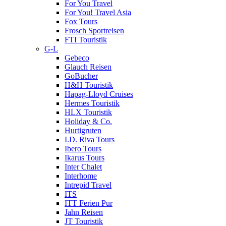
For You Travel
For You! Travel Asia
Fox Tours
Frosch Sportreisen
FTI Touristik
G-L
Gebeco
Glauch Reisen
GoBucher
H&H Touristik
Hapag-Lloyd Cruises
Hermes Touristik
HLX Touristik
Holiday & Co.
Hurtigruten
I.D. Riva Tours
Ibero Tours
Ikarus Tours
Inter Chalet
Interhome
Intrepid Travel
ITS
ITT Ferien Pur
Jahn Reisen
JT Touristik