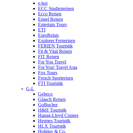
e-hoi
ECC Studienreisen
Ecco Reisen
Engel Reisen
Entertain Tours
ETI
EuroRelais
Explorer Fernreisen
FERIEN Touristik
Fit & Vital Reisen
FIT Reisen
For You Travel
For You! Travel Asia
Fox Tours
Frosch Sportreisen
FTI Touristik
G-L
Gebeco
Glauch Reisen
GoBucher
H&H Touristik
Hapag-Lloyd Cruises
Hermes Touristik
HLX Touristik
Holiday & Co.