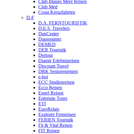
Club Blaues Meer Reisen
Club Med
Costa Kreuzfahrten
D-F
D.A. FERNTOURISTIK
D.E.S. Travelers
DanCenter
Dansommer
DEMED
DER Touristik
Dertour
Diamir Erlebnisreisen
Discount Travel
DRK Seniorenreisen
e-hoi
ECC Studienreisen
Ecco Reisen
Engel Reisen
Entertain Tours
ETI
EuroRelais
Explorer Fernreisen
FERIEN Touristik
Fit & Vital Reisen
FIT Reisen