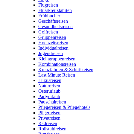
Flugreisen
Flusskreuzfahrten
Frühbucher
Geschäftsreisen
Gesundheitsreisen
Golfreisen
Gruppenreisen
Hochzeitsreisen
Individualreisen
Jugendreisen
Kleingruppenreisen
Kombinationsreisen
Kreuzfahrten & Schiffsreisen
Last Minute Reisen
Luxusreisen
Naturreisen
Osterurlaub
Partyurlaub
Pauschalreisen
Pflegereisen & Pflegehotels
Pilgerreisen
Privatreisen
Radreisen
Rollstuhlreisen