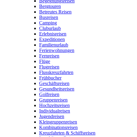
Begegnungsreisen
Bergtouren
Betreutes Reisen
Busreisen
Camping
Cluburlaub
Erlebnisreisen
Expeditionen
Familienurlaub
Ferienwohnungen
Fernreisen
Flüge
Flugreisen
Flusskreuzfahrten
Frühbucher
Geschäftsreisen
Gesundheitsreisen
Golfreisen
Gruppenreisen
Hochzeitsreisen
Individualreisen
Jugendreisen
Kleingruppenreisen
Kombinationsreisen
Kreuzfahrten & Schiffsreisen