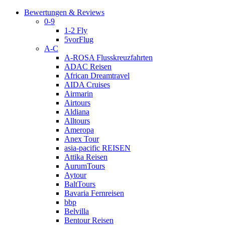
Bewertungen & Reviews
0-9
1-2 Fly
5vorFlug
A-C
A-ROSA Flusskreuzfahrten
ADAC Reisen
African Dreamtravel
AIDA Cruises
Airmarin
Airtours
Aldiana
Alltours
Ameropa
Anex Tour
asia-pacific REISEN
Attika Reisen
AurumTours
Aytour
BaltTours
Bavaria Fernreisen
bbp
Belvilla
Bentour Reisen