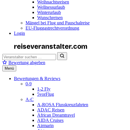
Weihnachtsreisen
Wellnessurlaub
Winterurlaub
Wunschreisen
Mängel bei Flug und Pauschalreise
EU-Fluggastrechtverordnung
Login
reiseveranstalter
.com
Bewertung abgeben
Menü
Bewertungen & Reviews
0-9
1-2 Fly
5vorFlug
A-C
A-ROSA Flusskreuzfahrten
ADAC Reisen
African Dreamtravel
AIDA Cruises
Airmarin