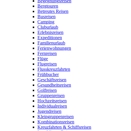
Begegnungsreisen
Bergtouren
Betreutes Reisen
Busreisen
Camping
Cluburlaub
Erlebnisreisen
Expeditionen
Familienurlaub
Ferienwohnungen
Fernreisen
Flüge
Flugreisen
Flusskreuzfahrten
Frühbucher
Geschäftsreisen
Gesundheitsreisen
Golfreisen
Gruppenreisen
Hochzeitsreisen
Individualreisen
Jugendreisen
Kleingruppenreisen
Kombinationsreisen
Kreuzfahrten & Schiffsreisen