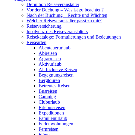
Definition Reiseveranstalter
Vor der Buchung – Was ist zu beachten?
Nach der Buchung – Rechte und Pflichten
Welcher Reiseveranstalter passt zu mir?
Reiseversicherung
Insolvenz des Reiseveranstalters
Reisekataloge: Formulierungen und Bedeutungen
Reisearten
Abenteuerurlaub
Abireisen
Agrarreisen
Aktivurlaub
All Inclusive Reisen
Begegnungsreisen
Bergtouren
Betreutes Reisen
Busreisen
Camping
Cluburlaub
Erlebnisreisen
Expeditionen
Familienurlaub
Ferienwohnungen
Fernreisen
Flüge