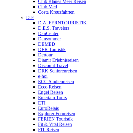
Club Blaues Meer Reisen
Club Med
Costa Kreuzfahrten
D-F
D.A. FERNTOURISTIK
D.E.S. Travelers
DanCenter
Dansommer
DEMED
DER Touristik
Dertour
Diamir Erlebnisreisen
Discount Travel
DRK Seniorenreisen
e-hoi
ECC Studienreisen
Ecco Reisen
Engel Reisen
Entertain Tours
ETI
EuroRelais
Explorer Fernreisen
FERIEN Touristik
Fit & Vital Reisen
FIT Reisen