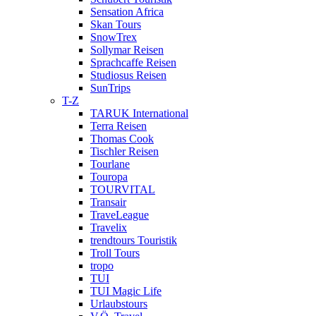
Sensation Africa
Skan Tours
SnowTrex
Sollymar Reisen
Sprachcaffe Reisen
Studiosus Reisen
SunTrips
T-Z
TARUK International
Terra Reisen
Thomas Cook
Tischler Reisen
Tourlane
Touropa
TOURVITAL
Transair
TraveLeague
Travelix
trendtours Touristik
Troll Tours
tropo
TUI
TUI Magic Life
Urlaubstours