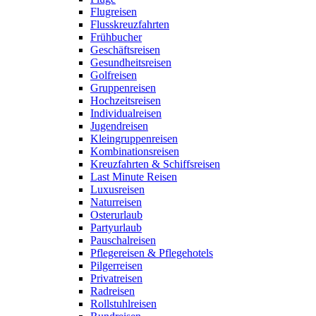
Flugreisen
Flusskreuzfahrten
Frühbucher
Geschäftsreisen
Gesundheitsreisen
Golfreisen
Gruppenreisen
Hochzeitsreisen
Individualreisen
Jugendreisen
Kleingruppenreisen
Kombinationsreisen
Kreuzfahrten & Schiffsreisen
Last Minute Reisen
Luxusreisen
Naturreisen
Osterurlaub
Partyurlaub
Pauschalreisen
Pflegereisen & Pflegehotels
Pilgerreisen
Privatreisen
Radreisen
Rollstuhlreisen