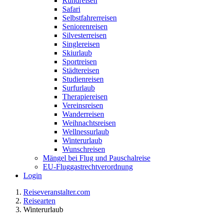
Rundreisen
Safari
Selbstfahrerreisen
Seniorenreisen
Silvesterreisen
Singlereisen
Skiurlaub
Sportreisen
Städtereisen
Studienreisen
Surfurlaub
Therapiereisen
Vereinsreisen
Wanderreisen
Weihnachtsreisen
Wellnessurlaub
Winterurlaub
Wunschreisen
Mängel bei Flug und Pauschalreise
EU-Fluggastrechtverordnung
Login
Reiseveranstalter.com
Reisearten
Winterurlaub