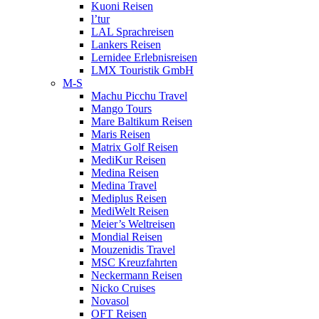
Kuoni Reisen
l’tur
LAL Sprachreisen
Lankers Reisen
Lernidee Erlebnisreisen
LMX Touristik GmbH
M-S
Machu Picchu Travel
Mango Tours
Mare Baltikum Reisen
Maris Reisen
Matrix Golf Reisen
MediKur Reisen
Medina Reisen
Medina Travel
Mediplus Reisen
MediWelt Reisen
Meier’s Weltreisen
Mondial Reisen
Mouzenidis Travel
MSC Kreuzfahrten
Neckermann Reisen
Nicko Cruises
Novasol
OFT Reisen