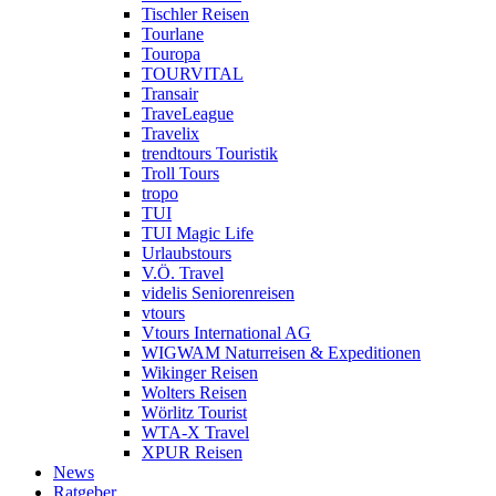
Tischler Reisen
Tourlane
Touropa
TOURVITAL
Transair
TraveLeague
Travelix
trendtours Touristik
Troll Tours
tropo
TUI
TUI Magic Life
Urlaubstours
V.Ö. Travel
videlis Seniorenreisen
vtours
Vtours International AG
WIGWAM Naturreisen & Expeditionen
Wikinger Reisen
Wolters Reisen
Wörlitz Tourist
WTA-X Travel
XPUR Reisen
News
Ratgeber