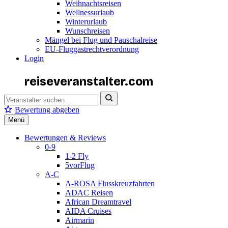
Weihnachtsreisen
Wellnessurlaub
Winterurlaub
Wunschreisen
Mängel bei Flug und Pauschalreise
EU-Fluggastrechtverordnung
Login
reiseveranstalter
.com
Bewertung abgeben
Menü
Bewertungen & Reviews
0-9
1-2 Fly
5vorFlug
A-C
A-ROSA Flusskreuzfahrten
ADAC Reisen
African Dreamtravel
AIDA Cruises
Airmarin