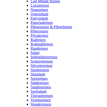
Last Minute Reisen
Luxusreisen
Naturreisen
Osterurlaub
Partyurlaub
Pauschalreisen
Pflegereisen & Pflegehotels
Pilgerreisen
Privatreisen
Radreisen
Rollstuhlreisen
Rundreisen
Safari
Selbstfahrerreisen
Seniorenreisen
Silvesterreisen
Singlereisen
Skiurlaub
Sportreisen
Städtereisen
Studienreisen
Surfurlaub
Therapiereisen
Vereinsreisen
Wanderreisen