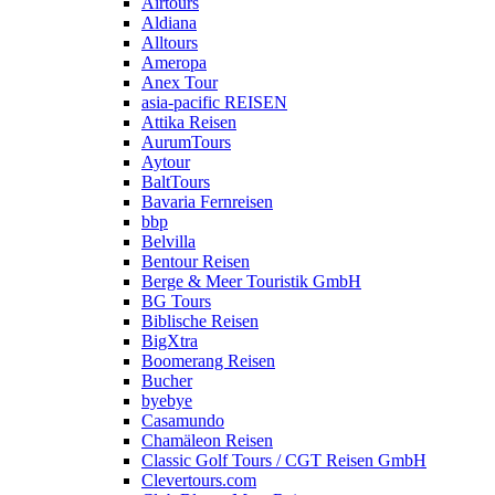
Airtours
Aldiana
Alltours
Ameropa
Anex Tour
asia-pacific REISEN
Attika Reisen
AurumTours
Aytour
BaltTours
Bavaria Fernreisen
bbp
Belvilla
Bentour Reisen
Berge & Meer Touristik GmbH
BG Tours
Biblische Reisen
BigXtra
Boomerang Reisen
Bucher
byebye
Casamundo
Chamäleon Reisen
Classic Golf Tours / CGT Reisen GmbH
Clevertours.com