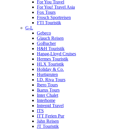
For You Travel
For You! Travel Asia
Fox Tours
Frosch Sportreisen
FTI Touristik
G-L
Gebeco
Glauch Reisen
GoBucher
H&H Touristik
Hapag-Lloyd Cruises
Hermes Touristik
HLX Touristik
Holiday & Co.
Hurtigruten
I.D. Riva Tours
Ibero Tours
Ikarus Tours
Inter Chalet
Interhome
Intrepid Travel
ITS
ITT Ferien Pur
Jahn Reisen
JT Touristik