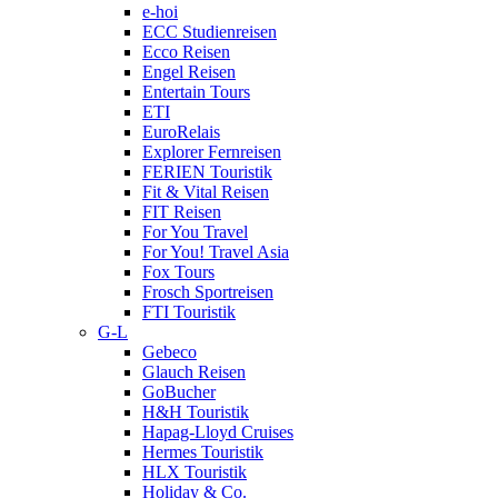
e-hoi
ECC Studienreisen
Ecco Reisen
Engel Reisen
Entertain Tours
ETI
EuroRelais
Explorer Fernreisen
FERIEN Touristik
Fit & Vital Reisen
FIT Reisen
For You Travel
For You! Travel Asia
Fox Tours
Frosch Sportreisen
FTI Touristik
G-L
Gebeco
Glauch Reisen
GoBucher
H&H Touristik
Hapag-Lloyd Cruises
Hermes Touristik
HLX Touristik
Holiday & Co.