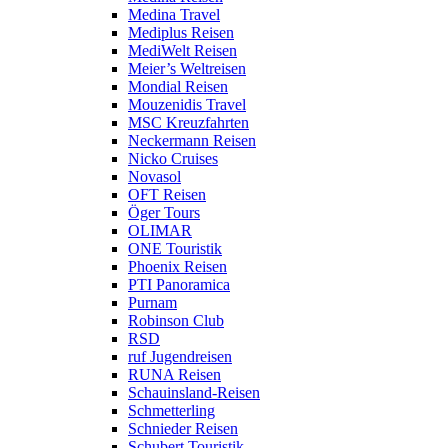
Medina Travel
Mediplus Reisen
MediWelt Reisen
Meier’s Weltreisen
Mondial Reisen
Mouzenidis Travel
MSC Kreuzfahrten
Neckermann Reisen
Nicko Cruises
Novasol
OFT Reisen
Öger Tours
OLIMAR
ONE Touristik
Phoenix Reisen
PTI Panoramica
Purnam
Robinson Club
RSD
ruf Jugendreisen
RUNA Reisen
Schauinsland-Reisen
Schmetterling
Schnieder Reisen
Schubert Touristik