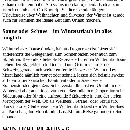
zuhause öfter einmal in Stress ausarten kann, ebenfalls ideal zum
Verreisen anbietet. Ob Kurztrip, Städtereise oder längere
Urlaubsreise über Weihnachten und Silvester: der Winter ist gerade
auch für Familien die ideale Zeit zum Urlaub machen.
Sonne oder Schnee – im Winterurlaub ist alles
möglich
Während es zuhause dunkel, kalt und regnerisch ist, bietet sich
anderenorts die Gelegenheit zum Sonnenbaden oder auch zum
Skifahren. Besonders beliebte Reiseziele für einen Winterurlaub sind
neben den Skigebieten in Deutschland, Österreich oder der
Schweiz, gerade auch weiter entfernte Reiseziele. Während es
hierzulande nämlich regnet oder schneit, lassen sich beispielsweise
auf dem amerikanischen Kontinent oder in Asien viele
Sonnenstunden genießen. Selbstverständlich ist ein Urlaub in der
Winterzeit aber auch ideal zum genießen milderer Temperaturen in
Südeuropa oder für eine aufregende Städtereise in eine der vielen
Metropolen der Welt. Ob als Wellness-, Strand- oder Skiurlaub,
Kurztrip oder Städtereise – ein Winterurlaub lässt dem Winterblues
als Pauschal-, Individual- oder Last-Minute-Reise garantiert keine
Chance!
WINTERURLAUB - 6