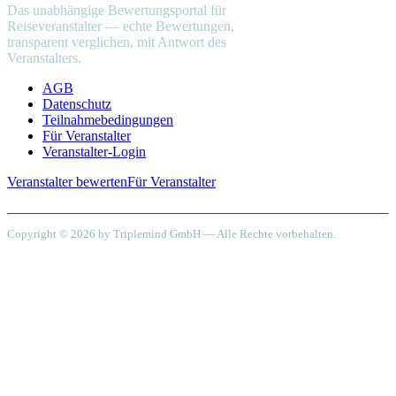
Das unabhängige Bewertungsportal für
Reiseveranstalter — echte Bewertungen,
transparent verglichen, mit Antwort des
Veranstalters.
AGB
Datenschutz
Teilnahmebedingungen
Für Veranstalter
Veranstalter-Login
Veranstalter bewerten
Für Veranstalter
Copyright © 2026 by Triplemind GmbH — Alle Rechte vorbehalten.