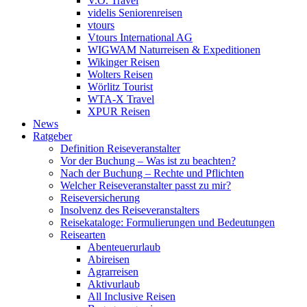
V.Ö. Travel
videlis Seniorenreisen
vtours
Vtours International AG
WIGWAM Naturreisen & Expeditionen
Wikinger Reisen
Wolters Reisen
Wörlitz Tourist
WTA-X Travel
XPUR Reisen
News
Ratgeber
Definition Reiseveranstalter
Vor der Buchung – Was ist zu beachten?
Nach der Buchung – Rechte und Pflichten
Welcher Reiseveranstalter passt zu mir?
Reiseversicherung
Insolvenz des Reiseveranstalters
Reisekataloge: Formulierungen und Bedeutungen
Reisearten
Abenteuerurlaub
Abireisen
Agrarreisen
Aktivurlaub
All Inclusive Reisen