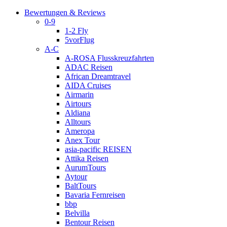
Bewertungen & Reviews
0-9
1-2 Fly
5vorFlug
A-C
A-ROSA Flusskreuzfahrten
ADAC Reisen
African Dreamtravel
AIDA Cruises
Airmarin
Airtours
Aldiana
Alltours
Ameropa
Anex Tour
asia-pacific REISEN
Attika Reisen
AurumTours
Aytour
BaltTours
Bavaria Fernreisen
bbp
Belvilla
Bentour Reisen