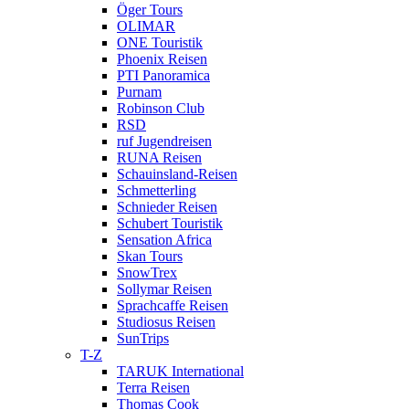
Öger Tours
OLIMAR
ONE Touristik
Phoenix Reisen
PTI Panoramica
Purnam
Robinson Club
RSD
ruf Jugendreisen
RUNA Reisen
Schauinsland-Reisen
Schmetterling
Schnieder Reisen
Schubert Touristik
Sensation Africa
Skan Tours
SnowTrex
Sollymar Reisen
Sprachcaffe Reisen
Studiosus Reisen
SunTrips
T-Z
TARUK International
Terra Reisen
Thomas Cook