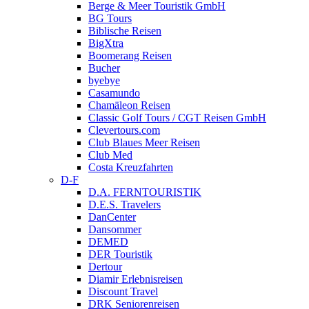
Berge & Meer Touristik GmbH
BG Tours
Biblische Reisen
BigXtra
Boomerang Reisen
Bucher
byebye
Casamundo
Chamäleon Reisen
Classic Golf Tours / CGT Reisen GmbH
Clevertours.com
Club Blaues Meer Reisen
Club Med
Costa Kreuzfahrten
D-F
D.A. FERNTOURISTIK
D.E.S. Travelers
DanCenter
Dansommer
DEMED
DER Touristik
Dertour
Diamir Erlebnisreisen
Discount Travel
DRK Seniorenreisen