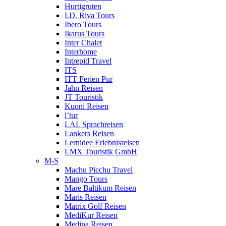
Hurtigruten
I.D. Riva Tours
Ibero Tours
Ikarus Tours
Inter Chalet
Interhome
Intrepid Travel
ITS
ITT Ferien Pur
Jahn Reisen
JT Touristik
Kuoni Reisen
l’tur
LAL Sprachreisen
Lankers Reisen
Lernidee Erlebnisreisen
LMX Touristik GmbH
M-S
Machu Picchu Travel
Mango Tours
Mare Baltikum Reisen
Maris Reisen
Matrix Golf Reisen
MediKur Reisen
Medina Reisen