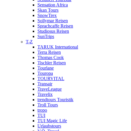
Sensation Africa
Skan Tours
SnowTrex
Sollymar Reisen
Sprachcaffe Reisen
Studiosus Reisen
SunTrips
T-Z
TARUK International
Terra Reisen
Thomas Cook
Tischler Reisen
Tourlane
Touropa
TOURVITAL
Transair
TraveLeague
Travelix
trendtours Touristik
Troll Tours
tropo
TUI
TUI Magic Life
Urlaubstours