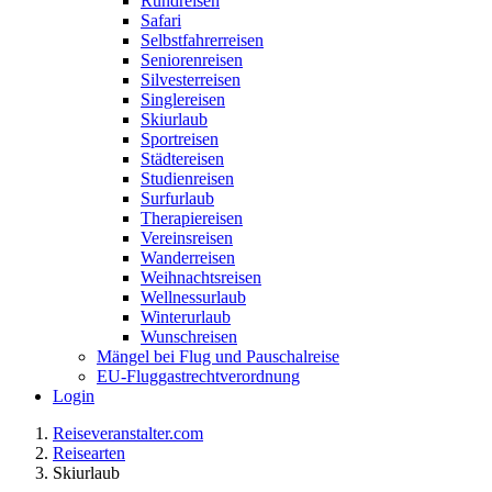
Rundreisen
Safari
Selbstfahrerreisen
Seniorenreisen
Silvesterreisen
Singlereisen
Skiurlaub
Sportreisen
Städtereisen
Studienreisen
Surfurlaub
Therapiereisen
Vereinsreisen
Wanderreisen
Weihnachtsreisen
Wellnessurlaub
Winterurlaub
Wunschreisen
Mängel bei Flug und Pauschalreise
EU-Fluggastrechtverordnung
Login
Reiseveranstalter.com
Reisearten
Skiurlaub