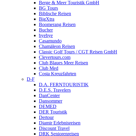
Berge & Meer Touristik GmbH
BG Tours
Biblische Reisen
BigXtra
Boomerang Reisen
Bucher
byebye
Casamundo
Chamäleon Reisen
Classic Golf Tours / CGT Reisen GmbH
Clevertours.com
Club Blaues Meer Reisen
Club Med
Costa Kreuzfahrten
D-F
D.A. FERNTOURISTIK
D.E.S. Travelers
DanCenter
Dansommer
DEMED
DER Touristik
Dertour
Diamir Erlebnisreisen
Discount Travel
DRK Seniorenreisen