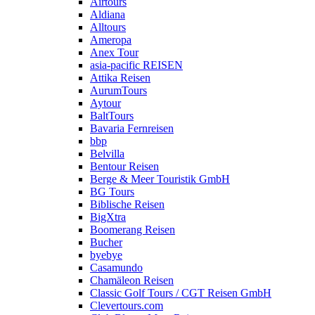
Airtours
Aldiana
Alltours
Ameropa
Anex Tour
asia-pacific REISEN
Attika Reisen
AurumTours
Aytour
BaltTours
Bavaria Fernreisen
bbp
Belvilla
Bentour Reisen
Berge & Meer Touristik GmbH
BG Tours
Biblische Reisen
BigXtra
Boomerang Reisen
Bucher
byebye
Casamundo
Chamäleon Reisen
Classic Golf Tours / CGT Reisen GmbH
Clevertours.com