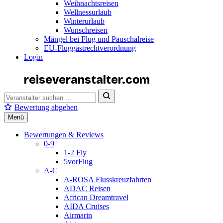
Weihnachtsreisen
Wellnessurlaub
Winterurlaub
Wunschreisen
Mängel bei Flug und Pauschalreise
EU-Fluggastrechtverordnung
Login
reiseveranstalter
.com
Bewertung abgeben
Menü
Bewertungen & Reviews
0-9
1-2 Fly
5vorFlug
A-C
A-ROSA Flusskreuzfahrten
ADAC Reisen
African Dreamtravel
AIDA Cruises
Airmarin