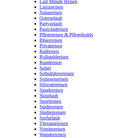
Last Minute Reisen
Luxusreisen
Naturreisen
Osterurlaub
Partyurlaub
Pauschalreisen
Pflegereisen & Pflegehotels
Pilgerreisen
Privatreisen
Radreisen
Rollstuhlreisen
Rundreisen
Safari
Selbstfahrerreisen
Seniorenreisen
Silvesterreisen
Singlereisen
Skiurlaub
Sportreisen
Städtereisen
Studienreisen
Surfurlaub
Therapiereisen
Vereinsreisen
Wanderreisen