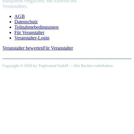
transparent verglichen, mit Antwort des
Veranstalters.
AGB
Datenschutz
Teilnahmebedingungen
Für Veranstalter
Veranstalter-Login
Veranstalter bewerten
Für Veranstalter
Copyright © 2026 by Triplemind GmbH — Alle Rechte vorbehalten.