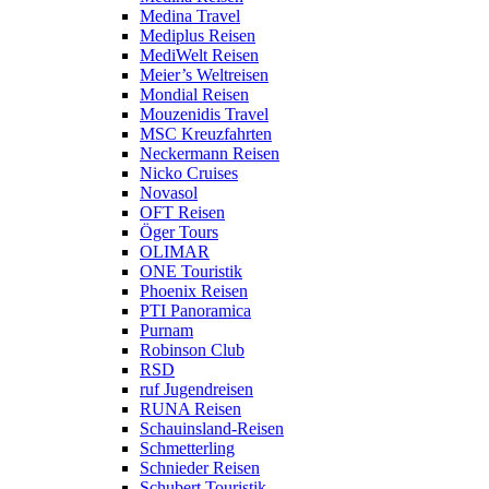
Medina Travel
Mediplus Reisen
MediWelt Reisen
Meier’s Weltreisen
Mondial Reisen
Mouzenidis Travel
MSC Kreuzfahrten
Neckermann Reisen
Nicko Cruises
Novasol
OFT Reisen
Öger Tours
OLIMAR
ONE Touristik
Phoenix Reisen
PTI Panoramica
Purnam
Robinson Club
RSD
ruf Jugendreisen
RUNA Reisen
Schauinsland-Reisen
Schmetterling
Schnieder Reisen
Schubert Touristik