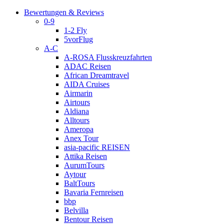
Bewertungen & Reviews
0-9
1-2 Fly
5vorFlug
A-C
A-ROSA Flusskreuzfahrten
ADAC Reisen
African Dreamtravel
AIDA Cruises
Airmarin
Airtours
Aldiana
Alltours
Ameropa
Anex Tour
asia-pacific REISEN
Attika Reisen
AurumTours
Aytour
BaltTours
Bavaria Fernreisen
bbp
Belvilla
Bentour Reisen