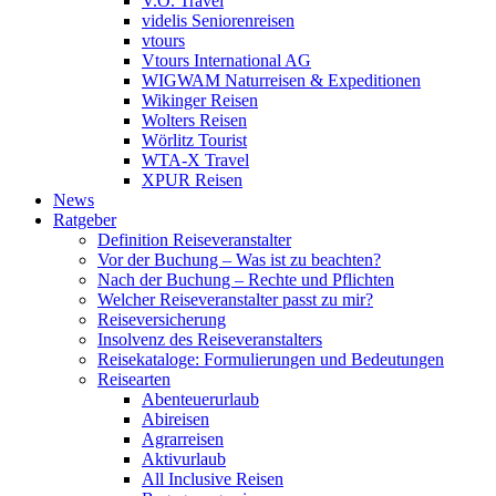
V.Ö. Travel
videlis Seniorenreisen
vtours
Vtours International AG
WIGWAM Naturreisen & Expeditionen
Wikinger Reisen
Wolters Reisen
Wörlitz Tourist
WTA-X Travel
XPUR Reisen
News
Ratgeber
Definition Reiseveranstalter
Vor der Buchung – Was ist zu beachten?
Nach der Buchung – Rechte und Pflichten
Welcher Reiseveranstalter passt zu mir?
Reiseversicherung
Insolvenz des Reiseveranstalters
Reisekataloge: Formulierungen und Bedeutungen
Reisearten
Abenteuerurlaub
Abireisen
Agrarreisen
Aktivurlaub
All Inclusive Reisen