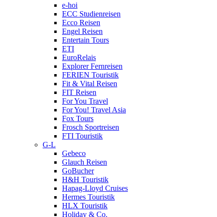
e-hoi
ECC Studienreisen
Ecco Reisen
Engel Reisen
Entertain Tours
ETI
EuroRelais
Explorer Fernreisen
FERIEN Touristik
Fit & Vital Reisen
FIT Reisen
For You Travel
For You! Travel Asia
Fox Tours
Frosch Sportreisen
FTI Touristik
G-L
Gebeco
Glauch Reisen
GoBucher
H&H Touristik
Hapag-Lloyd Cruises
Hermes Touristik
HLX Touristik
Holiday & Co.