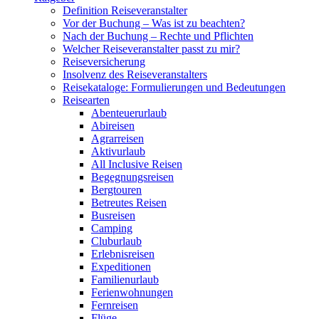
Definition Reiseveranstalter
Vor der Buchung – Was ist zu beachten?
Nach der Buchung – Rechte und Pflichten
Welcher Reiseveranstalter passt zu mir?
Reiseversicherung
Insolvenz des Reiseveranstalters
Reisekataloge: Formulierungen und Bedeutungen
Reisearten
Abenteuerurlaub
Abireisen
Agrarreisen
Aktivurlaub
All Inclusive Reisen
Begegnungsreisen
Bergtouren
Betreutes Reisen
Busreisen
Camping
Cluburlaub
Erlebnisreisen
Expeditionen
Familienurlaub
Ferienwohnungen
Fernreisen
Flüge