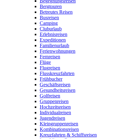
Begegnungsreisen
Bergtouren
Betreutes Reisen
Busreisen
Camping
Cluburlaub
Erlebnisreisen
Expeditionen
Familienurlaub
Ferienwohnungen
Fernreisen
Flüge
Flugreisen
Flusskreuzfahrten
Frühbucher
Geschäftsreisen
Gesundheitsreisen
Golfreisen
Gruppenreisen
Hochzeitsreisen
Individualreisen
Jugendreisen
Kleingruppenreisen
Kombinationsreisen
Kreuzfahrten & Schiffsreisen