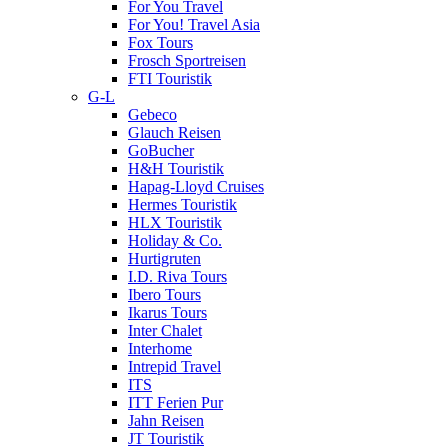
For You Travel
For You! Travel Asia
Fox Tours
Frosch Sportreisen
FTI Touristik
G-L
Gebeco
Glauch Reisen
GoBucher
H&H Touristik
Hapag-Lloyd Cruises
Hermes Touristik
HLX Touristik
Holiday & Co.
Hurtigruten
I.D. Riva Tours
Ibero Tours
Ikarus Tours
Inter Chalet
Interhome
Intrepid Travel
ITS
ITT Ferien Pur
Jahn Reisen
JT Touristik