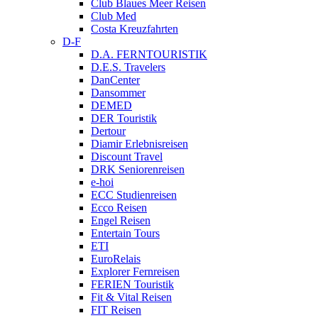
Club Blaues Meer Reisen
Club Med
Costa Kreuzfahrten
D-F
D.A. FERNTOURISTIK
D.E.S. Travelers
DanCenter
Dansommer
DEMED
DER Touristik
Dertour
Diamir Erlebnisreisen
Discount Travel
DRK Seniorenreisen
e-hoi
ECC Studienreisen
Ecco Reisen
Engel Reisen
Entertain Tours
ETI
EuroRelais
Explorer Fernreisen
FERIEN Touristik
Fit & Vital Reisen
FIT Reisen