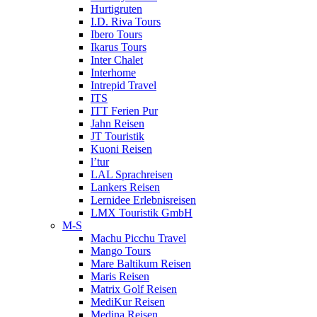
Hurtigruten
I.D. Riva Tours
Ibero Tours
Ikarus Tours
Inter Chalet
Interhome
Intrepid Travel
ITS
ITT Ferien Pur
Jahn Reisen
JT Touristik
Kuoni Reisen
l’tur
LAL Sprachreisen
Lankers Reisen
Lernidee Erlebnisreisen
LMX Touristik GmbH
M-S
Machu Picchu Travel
Mango Tours
Mare Baltikum Reisen
Maris Reisen
Matrix Golf Reisen
MediKur Reisen
Medina Reisen