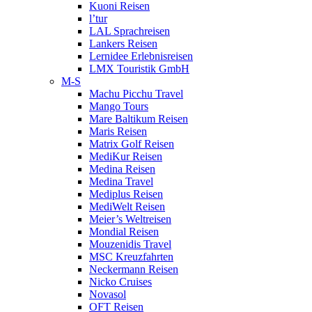
Kuoni Reisen
l’tur
LAL Sprachreisen
Lankers Reisen
Lernidee Erlebnisreisen
LMX Touristik GmbH
M-S
Machu Picchu Travel
Mango Tours
Mare Baltikum Reisen
Maris Reisen
Matrix Golf Reisen
MediKur Reisen
Medina Reisen
Medina Travel
Mediplus Reisen
MediWelt Reisen
Meier’s Weltreisen
Mondial Reisen
Mouzenidis Travel
MSC Kreuzfahrten
Neckermann Reisen
Nicko Cruises
Novasol
OFT Reisen