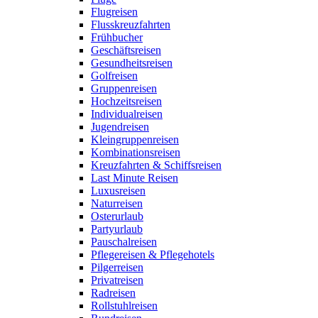
Flugreisen
Flusskreuzfahrten
Frühbucher
Geschäftsreisen
Gesundheitsreisen
Golfreisen
Gruppenreisen
Hochzeitsreisen
Individualreisen
Jugendreisen
Kleingruppenreisen
Kombinationsreisen
Kreuzfahrten & Schiffsreisen
Last Minute Reisen
Luxusreisen
Naturreisen
Osterurlaub
Partyurlaub
Pauschalreisen
Pflegereisen & Pflegehotels
Pilgerreisen
Privatreisen
Radreisen
Rollstuhlreisen