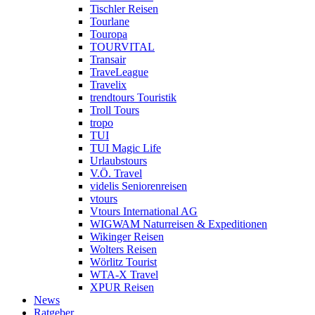
Tischler Reisen
Tourlane
Touropa
TOURVITAL
Transair
TraveLeague
Travelix
trendtours Touristik
Troll Tours
tropo
TUI
TUI Magic Life
Urlaubstours
V.Ö. Travel
videlis Seniorenreisen
vtours
Vtours International AG
WIGWAM Naturreisen & Expeditionen
Wikinger Reisen
Wolters Reisen
Wörlitz Tourist
WTA-X Travel
XPUR Reisen
News
Ratgeber