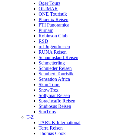
Öger Tours
OLIMAR
ONE Touristik
Phoenix Reisen
PTI Panoramica
Purnam
Robinson Club
RSD
ruf Jugendreisen
RUNA Reisen
Schauinsland-Reisen
Schmetterling
Schnieder Reisen
Schubert Touristik
Sensation Africa
Skan Tours
SnowTrex
Sollymar Reisen
Sprachcaffe Reisen
Studiosus Reisen
SunTrips
T-Z
TARUK International
Terra Reisen
Thomas Cook