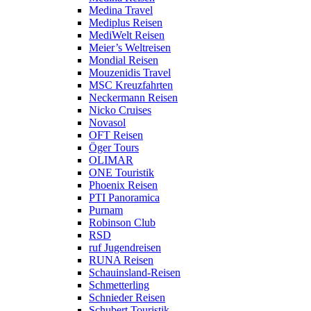
Medina Travel
Mediplus Reisen
MediWelt Reisen
Meier’s Weltreisen
Mondial Reisen
Mouzenidis Travel
MSC Kreuzfahrten
Neckermann Reisen
Nicko Cruises
Novasol
OFT Reisen
Öger Tours
OLIMAR
ONE Touristik
Phoenix Reisen
PTI Panoramica
Purnam
Robinson Club
RSD
ruf Jugendreisen
RUNA Reisen
Schauinsland-Reisen
Schmetterling
Schnieder Reisen
Schubert Touristik