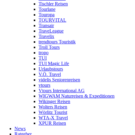
Tischler Reisen
Tourlane
Touropa
TOURVITAL
Transair
TraveLeague
Travelix
trendtours Touristik
Troll Tours
tropo
TUI
TUI Magic Life
Urlaubstours
V.Ö. Travel
videlis Seniorenreisen
vtours
Vtours International AG
WIGWAM Naturreisen & Expeditionen
Wikinger Reisen
Wolters Reisen
Wörlitz Tourist
WTA-X Travel
XPUR Reisen
News
Ratgeber