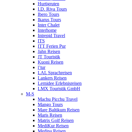
Hurtigruten
I.D. Riva Tours
Ibero Tours
Ikarus Tours
Inter Chalet
Interhome
Intrepid Travel
ITS
ITT Ferien Pur
Jahn Reisen
JT Touristik
Kuoni Reisen
l’tur
LAL Sprachreisen
Lankers Reisen
Lernidee Erlebnisreisen
LMX Touristik GmbH
M-S
Machu Picchu Travel
Mango Tours
Mare Baltikum Reisen
Maris Reisen
Matrix Golf Reisen
MediKur Reisen
Medina Reisen