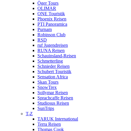
Öger Tours
OLIMAR
ONE Touristik
Phoenix Reisen
PTI Panoramica
Purnam
Robinson Club
RSD
ruf Jugendreisen
RUNA Reisen
Schauinsland-Reisen
Schmetterling
Schnieder Reisen
Schubert Touristik
Sensation Africa
Skan Tours
SnowTrex
Sollymar Reisen
Sprachcaffe Reisen
Studiosus Reisen
SunTrips
T-Z
TARUK International
Terra Reisen
Thomas Cook