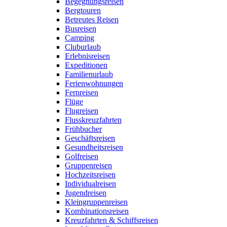
Begegnungsreisen
Bergtouren
Betreutes Reisen
Busreisen
Camping
Cluburlaub
Erlebnisreisen
Expeditionen
Familienurlaub
Ferienwohnungen
Fernreisen
Flüge
Flugreisen
Flusskreuzfahrten
Frühbucher
Geschäftsreisen
Gesundheitsreisen
Golfreisen
Gruppenreisen
Hochzeitsreisen
Individualreisen
Jugendreisen
Kleingruppenreisen
Kombinationsreisen
Kreuzfahrten & Schiffsreisen