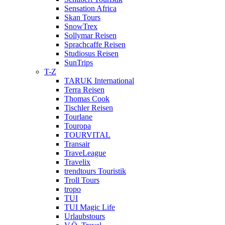
Sensation Africa
Skan Tours
SnowTrex
Sollymar Reisen
Sprachcaffe Reisen
Studiosus Reisen
SunTrips
T-Z
TARUK International
Terra Reisen
Thomas Cook
Tischler Reisen
Tourlane
Touropa
TOURVITAL
Transair
TraveLeague
Travelix
trendtours Touristik
Troll Tours
tropo
TUI
TUI Magic Life
Urlaubstours