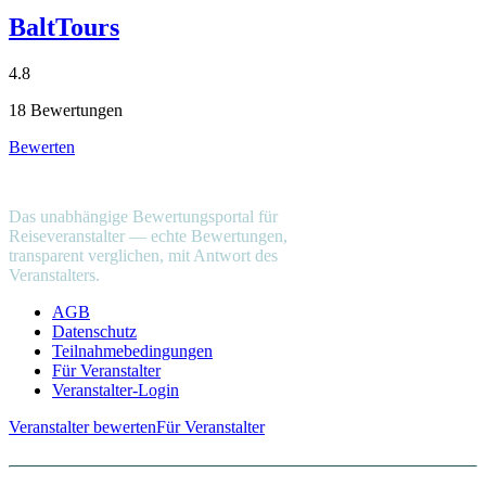
BaltTours
4.8
18 Bewertungen
Bewerten
reiseveranstalter
.com
Das unabhängige Bewertungsportal für
Reiseveranstalter — echte Bewertungen,
transparent verglichen, mit Antwort des
Veranstalters.
AGB
Datenschutz
Teilnahmebedingungen
Für Veranstalter
Veranstalter-Login
Veranstalter bewerten
Für Veranstalter