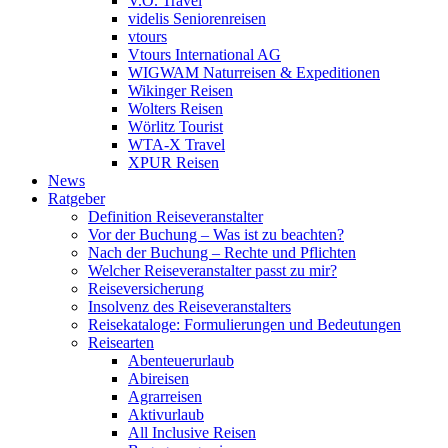
V.Ö. Travel
videlis Seniorenreisen
vtours
Vtours International AG
WIGWAM Naturreisen & Expeditionen
Wikinger Reisen
Wolters Reisen
Wörlitz Tourist
WTA-X Travel
XPUR Reisen
News
Ratgeber
Definition Reiseveranstalter
Vor der Buchung – Was ist zu beachten?
Nach der Buchung – Rechte und Pflichten
Welcher Reiseveranstalter passt zu mir?
Reiseversicherung
Insolvenz des Reiseveranstalters
Reisekataloge: Formulierungen und Bedeutungen
Reisearten
Abenteuerurlaub
Abireisen
Agrarreisen
Aktivurlaub
All Inclusive Reisen