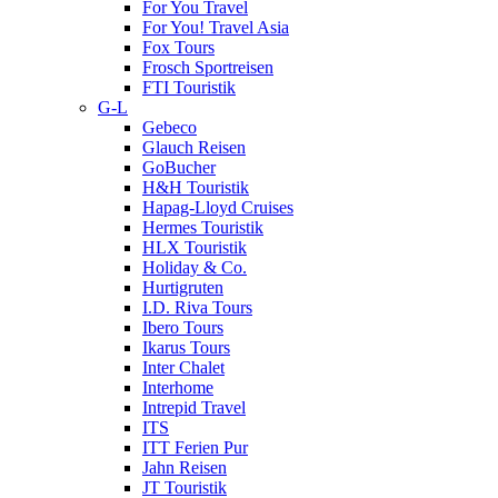
For You Travel
For You! Travel Asia
Fox Tours
Frosch Sportreisen
FTI Touristik
G-L
Gebeco
Glauch Reisen
GoBucher
H&H Touristik
Hapag-Lloyd Cruises
Hermes Touristik
HLX Touristik
Holiday & Co.
Hurtigruten
I.D. Riva Tours
Ibero Tours
Ikarus Tours
Inter Chalet
Interhome
Intrepid Travel
ITS
ITT Ferien Pur
Jahn Reisen
JT Touristik