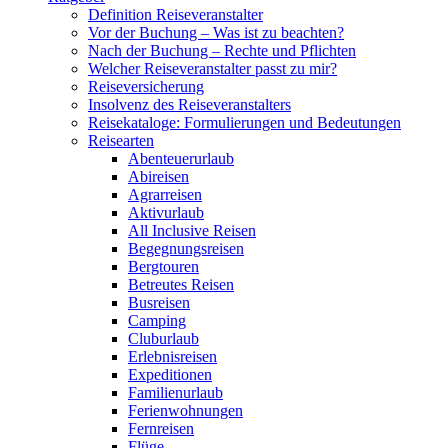
Definition Reiseveranstalter
Vor der Buchung – Was ist zu beachten?
Nach der Buchung – Rechte und Pflichten
Welcher Reiseveranstalter passt zu mir?
Reiseversicherung
Insolvenz des Reiseveranstalters
Reisekataloge: Formulierungen und Bedeutungen
Reisearten
Abenteuerurlaub
Abireisen
Agrarreisen
Aktivurlaub
All Inclusive Reisen
Begegnungsreisen
Bergtouren
Betreutes Reisen
Busreisen
Camping
Cluburlaub
Erlebnisreisen
Expeditionen
Familienurlaub
Ferienwohnungen
Fernreisen
Flüge