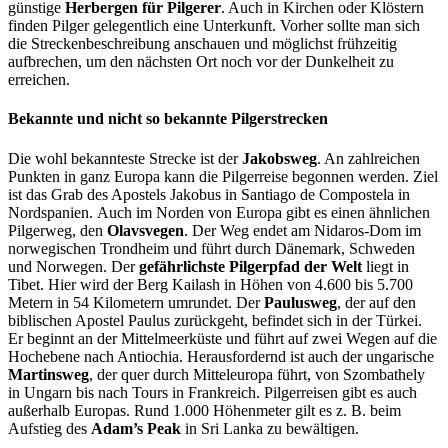
günstige
Herbergen für Pilgerer
. Auch in Kirchen oder Klöstern
finden Pilger gelegentlich eine Unterkunft. Vorher sollte man sich
die Streckenbeschreibung anschauen und möglichst frühzeitig
aufbrechen, um den nächsten Ort noch vor der Dunkelheit zu
erreichen.
Bekannte und nicht so bekannte Pilgerstrecken
Die wohl bekannteste Strecke ist der
Jakobsweg
. An zahlreichen
Punkten in ganz Europa kann die Pilgerreise begonnen werden. Ziel
ist das Grab des Apostels Jakobus in Santiago de Compostela in
Nordspanien. Auch im Norden von Europa gibt es einen ähnlichen
Pilgerweg, den
Olavsvegen
. Der Weg endet am Nidaros-Dom im
norwegischen Trondheim und führt durch Dänemark, Schweden
und Norwegen. Der
gefährlichste Pilgerpfad der Welt
liegt in
Tibet. Hier wird der Berg Kailash in Höhen von 4.600 bis 5.700
Metern in 54 Kilometern umrundet. Der
Paulusweg
, der auf den
biblischen Apostel Paulus zurückgeht, befindet sich in der Türkei.
Er beginnt an der Mittelmeerküste und führt auf zwei Wegen auf die
Hochebene nach Antiochia. Herausfordernd ist auch der ungarische
Martinsweg
, der quer durch Mitteleuropa führt, von Szombathely
in Ungarn bis nach Tours in Frankreich. Pilgerreisen gibt es auch
außerhalb Europas. Rund 1.000 Höhenmeter gilt es z. B. beim
Aufstieg des
Adam’s Peak
in Sri Lanka zu bewältigen.