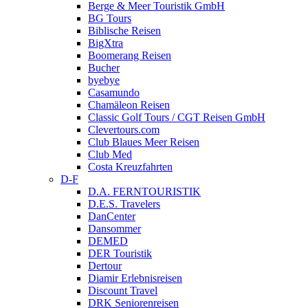
Berge & Meer Touristik GmbH
BG Tours
Biblische Reisen
BigXtra
Boomerang Reisen
Bucher
byebye
Casamundo
Chamäleon Reisen
Classic Golf Tours / CGT Reisen GmbH
Clevertours.com
Club Blaues Meer Reisen
Club Med
Costa Kreuzfahrten
D-F
D.A. FERNTOURISTIK
D.E.S. Travelers
DanCenter
Dansommer
DEMED
DER Touristik
Dertour
Diamir Erlebnisreisen
Discount Travel
DRK Seniorenreisen