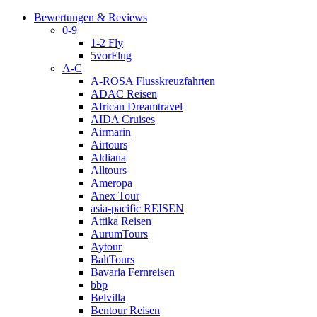
Bewertungen & Reviews
0-9
1-2 Fly
5vorFlug
A-C
A-ROSA Flusskreuzfahrten
ADAC Reisen
African Dreamtravel
AIDA Cruises
Airmarin
Airtours
Aldiana
Alltours
Ameropa
Anex Tour
asia-pacific REISEN
Attika Reisen
AurumTours
Aytour
BaltTours
Bavaria Fernreisen
bbp
Belvilla
Bentour Reisen