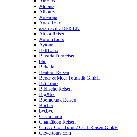
Airtours
Aldiana
Alltours
Ameropa
Anex Tour
asia-pacific REISEN
Attika Reisen
AurumTours
Aytour
BaltTours
Bavaria Fernreisen
bbp
Belvilla
Bentour Reisen
Berge & Meer Touristik GmbH
BG Tours
Biblische Reisen
BigXtra
Boomerang Reisen
Bucher
byebye
Casamundo
Chamäleon Reisen
Classic Golf Tours / CGT Reisen GmbH
Clevertours.com