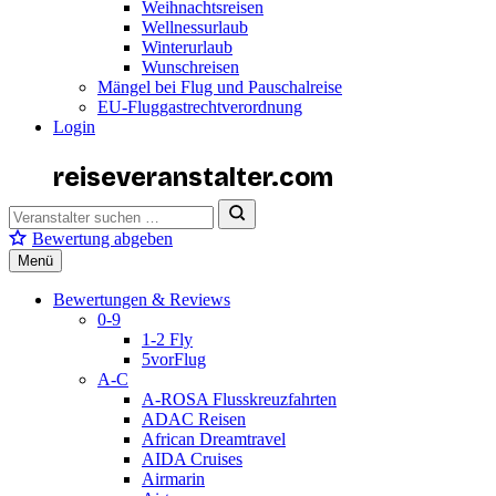
Weihnachtsreisen
Wellnessurlaub
Winterurlaub
Wunschreisen
Mängel bei Flug und Pauschalreise
EU-Fluggastrechtverordnung
Login
reiseveranstalter
.com
Bewertung abgeben
Menü
Bewertungen & Reviews
0-9
1-2 Fly
5vorFlug
A-C
A-ROSA Flusskreuzfahrten
ADAC Reisen
African Dreamtravel
AIDA Cruises
Airmarin