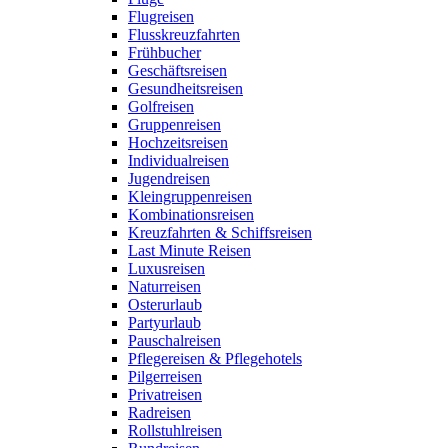
Flugreisen
Flusskreuzfahrten
Frühbucher
Geschäftsreisen
Gesundheitsreisen
Golfreisen
Gruppenreisen
Hochzeitsreisen
Individualreisen
Jugendreisen
Kleingruppenreisen
Kombinationsreisen
Kreuzfahrten & Schiffsreisen
Last Minute Reisen
Luxusreisen
Naturreisen
Osterurlaub
Partyurlaub
Pauschalreisen
Pflegereisen & Pflegehotels
Pilgerreisen
Privatreisen
Radreisen
Rollstuhlreisen