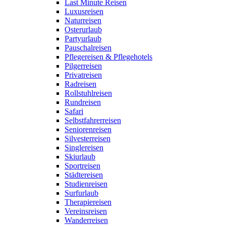
Last Minute Reisen
Luxusreisen
Naturreisen
Osterurlaub
Partyurlaub
Pauschalreisen
Pflegereisen & Pflegehotels
Pilgerreisen
Privatreisen
Radreisen
Rollstuhlreisen
Rundreisen
Safari
Selbstfahrerreisen
Seniorenreisen
Silvesterreisen
Singlereisen
Skiurlaub
Sportreisen
Städtereisen
Studienreisen
Surfurlaub
Therapiereisen
Vereinsreisen
Wanderreisen