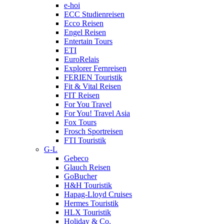
e-hoi
ECC Studienreisen
Ecco Reisen
Engel Reisen
Entertain Tours
ETI
EuroRelais
Explorer Fernreisen
FERIEN Touristik
Fit & Vital Reisen
FIT Reisen
For You Travel
For You! Travel Asia
Fox Tours
Frosch Sportreisen
FTI Touristik
G-L
Gebeco
Glauch Reisen
GoBucher
H&H Touristik
Hapag-Lloyd Cruises
Hermes Touristik
HLX Touristik
Holiday & Co.