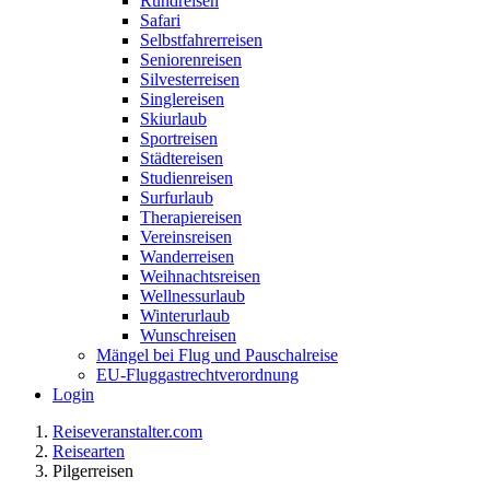
Rundreisen
Safari
Selbstfahrerreisen
Seniorenreisen
Silvesterreisen
Singlereisen
Skiurlaub
Sportreisen
Städtereisen
Studienreisen
Surfurlaub
Therapiereisen
Vereinsreisen
Wanderreisen
Weihnachtsreisen
Wellnessurlaub
Winterurlaub
Wunschreisen
Mängel bei Flug und Pauschalreise
EU-Fluggastrechtverordnung
Login
Reiseveranstalter.com
Reisearten
Pilgerreisen