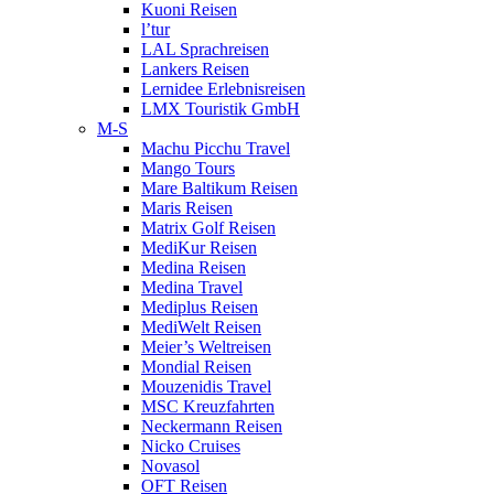
Kuoni Reisen
l’tur
LAL Sprachreisen
Lankers Reisen
Lernidee Erlebnisreisen
LMX Touristik GmbH
M-S
Machu Picchu Travel
Mango Tours
Mare Baltikum Reisen
Maris Reisen
Matrix Golf Reisen
MediKur Reisen
Medina Reisen
Medina Travel
Mediplus Reisen
MediWelt Reisen
Meier’s Weltreisen
Mondial Reisen
Mouzenidis Travel
MSC Kreuzfahrten
Neckermann Reisen
Nicko Cruises
Novasol
OFT Reisen