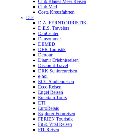
Club Blaues Meer Reisen
Club Med
Costa Kreuzfahrten
D-F
D.A. FERNTOURISTIK
D.E.S. Travelers
DanCenter
Dansommer
DEMED
DER Touristik
Dertour
Diamir Erlebnisreisen
Discount Travel
DRK Seniorenreisen
e-hoi
ECC Studienreisen
Ecco Reisen
Engel Reisen
Entertain Tours
ETI
EuroRelais
Explorer Fernreisen
FERIEN Touristik
Fit & Vital Reisen
FIT Reisen