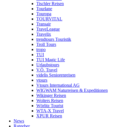
Tischler Reisen
Tourlane
Touropa
TOURVITAL
Transair
TraveLeague
Travelix
trendtours Touristik
Troll Tours
tropo
TUI
TUI Magic Life
Urlaubstours
V.Ö. Travel
videlis Seniorenreisen
vtours
Vtours International AG
WIGWAM Naturreisen & Expeditionen
Wikinger Reisen
Wolters Reisen
Wörlitz Tourist
WTA-X Travel
XPUR Reisen
News
Ratgeber