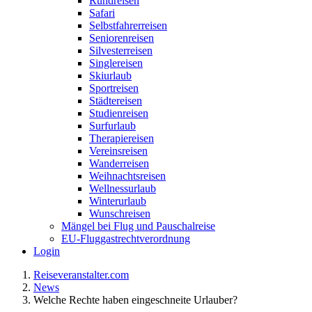
Rundreisen
Safari
Selbstfahrerreisen
Seniorenreisen
Silvesterreisen
Singlereisen
Skiurlaub
Sportreisen
Städtereisen
Studienreisen
Surfurlaub
Therapiereisen
Vereinsreisen
Wanderreisen
Weihnachtsreisen
Wellnessurlaub
Winterurlaub
Wunschreisen
Mängel bei Flug und Pauschalreise
EU-Fluggastrechtverordnung
Login
Reiseveranstalter.com
News
Welche Rechte haben eingeschneite Urlauber?