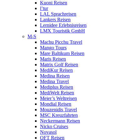
Kuoni Reisen
l’tur
LAL Sprachreisen
Lankers Reisen
Lernidee Erlebnisreisen
LMX Touristik GmbH
M-S
Machu Picchu Travel
Mango Tours
Mare Baltikum Reisen
Maris Reisen
Matrix Golf Reisen
MediKur Reisen
Medina Reisen
Medina Travel
Mediplus Reisen
MediWelt Reisen
Meier’s Weltreisen
Mondial Reisen
Mouzenidis Travel
MSC Kreuzfahrten
Neckermann Reisen
Nicko Cruises
Novasol
OFT Reisen