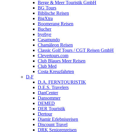
Berge & Meer Touristik GmbH
BG Tours
Biblische Reisen
BigXtra
Boomerang Reisen
Bucher
byebye
Casamundo
Chamäleon Reisen
Classic Golf Tours / CGT Reisen GmbH
Clevertours.com
Club Blaues Meer Reisen
Club Med
Costa Kreuzfahrten
D-F
D.A. FERNTOURISTIK
D.E.S. Travelers
DanCenter
Dansommer
DEMED
DER Touristik
Dertour
Diamir Erlebnisreisen
Discount Travel
DRK Seniorenreisen