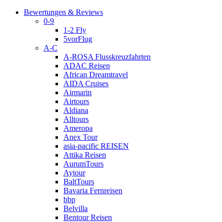
Bewertungen & Reviews
0-9
1-2 Fly
5vorFlug
A-C
A-ROSA Flusskreuzfahrten
ADAC Reisen
African Dreamtravel
AIDA Cruises
Airmarin
Airtours
Aldiana
Alltours
Ameropa
Anex Tour
asia-pacific REISEN
Attika Reisen
AurumTours
Aytour
BaltTours
Bavaria Fernreisen
bbp
Belvilla
Bentour Reisen