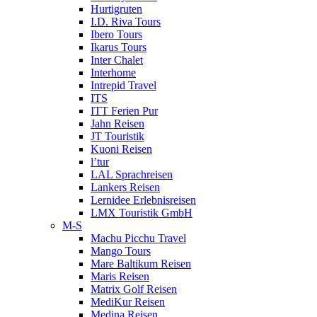
Hurtigruten
I.D. Riva Tours
Ibero Tours
Ikarus Tours
Inter Chalet
Interhome
Intrepid Travel
ITS
ITT Ferien Pur
Jahn Reisen
JT Touristik
Kuoni Reisen
l’tur
LAL Sprachreisen
Lankers Reisen
Lernidee Erlebnisreisen
LMX Touristik GmbH
M-S
Machu Picchu Travel
Mango Tours
Mare Baltikum Reisen
Maris Reisen
Matrix Golf Reisen
MediKur Reisen
Medina Reisen