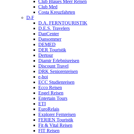
Club Blaues Meer Reisen
Club Med
Costa Kreuzfahrten
D-F
D.A. FERNTOURISTIK
D.E.S. Travelers
DanCenter
Dansommer
DEMED
DER Touristik
Dertour
Diamir Erlebnisreisen
Discount Travel
DRK Seniorenreisen
e-hoi
ECC Studienreisen
Ecco Reisen
Engel Reisen
Entertain Tours
ETI
EuroRelais
Explorer Fernreisen
FERIEN Touristik
Fit & Vital Reisen
FIT Reisen