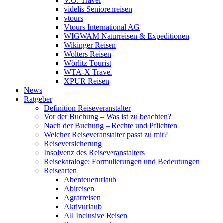
V.Ö. Travel
videlis Seniorenreisen
vtours
Vtours International AG
WIGWAM Naturreisen & Expeditionen
Wikinger Reisen
Wolters Reisen
Wörlitz Tourist
WTA-X Travel
XPUR Reisen
News
Ratgeber
Definition Reiseveranstalter
Vor der Buchung – Was ist zu beachten?
Nach der Buchung – Rechte und Pflichten
Welcher Reiseveranstalter passt zu mir?
Reiseversicherung
Insolvenz des Reiseveranstalters
Reisekataloge: Formulierungen und Bedeutungen
Reisearten
Abenteuerurlaub
Abireisen
Agrarreisen
Aktivurlaub
All Inclusive Reisen