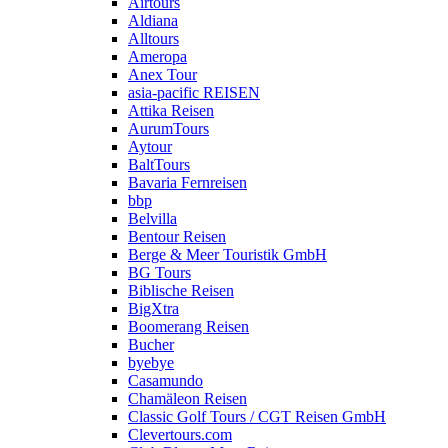
Airtours
Aldiana
Alltours
Ameropa
Anex Tour
asia-pacific REISEN
Attika Reisen
AurumTours
Aytour
BaltTours
Bavaria Fernreisen
bbp
Belvilla
Bentour Reisen
Berge & Meer Touristik GmbH
BG Tours
Biblische Reisen
BigXtra
Boomerang Reisen
Bucher
byebye
Casamundo
Chamäleon Reisen
Classic Golf Tours / CGT Reisen GmbH
Clevertours.com