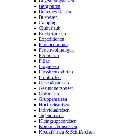
Begegnungsreisen
Bergtouren
Betreutes Reisen
Busreisen
Camping
Cluburlaub
Erlebnisreisen
Expeditionen
Familienurlaub
Ferienwohnungen
Fernreisen
Flüge
Flugreisen
Flusskreuzfahrten
Frühbucher
Geschäftsreisen
Gesundheitsreisen
Golfreisen
Gruppenreisen
Hochzeitsreisen
Individualreisen
Jugendreisen
Kleingruppenreisen
Kombinationsreisen
Kreuzfahrten & Schiffsreisen