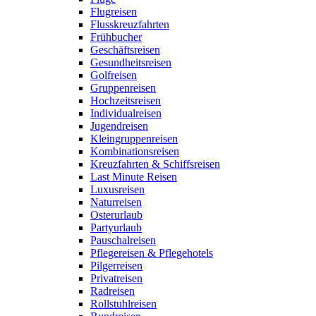
Flugreisen
Flusskreuzfahrten
Frühbucher
Geschäftsreisen
Gesundheitsreisen
Golfreisen
Gruppenreisen
Hochzeitsreisen
Individualreisen
Jugendreisen
Kleingruppenreisen
Kombinationsreisen
Kreuzfahrten & Schiffsreisen
Last Minute Reisen
Luxusreisen
Naturreisen
Osterurlaub
Partyurlaub
Pauschalreisen
Pflegereisen & Pflegehotels
Pilgerreisen
Privatreisen
Radreisen
Rollstuhlreisen