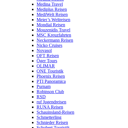
Medina Travel
Mediplus Reisen
MediWelt Reisen
Meier’s Weltreisen
Mondial Reisen
Mouzenidis Travel
MSC Kreuzfahrten
Neckermann Reisen
Nicko Cruises
Novasol
OFT Reisen
Öger Tours
OLIMAR
ONE Touristik
Phoenix Reisen
PTI Panoramica
Purnam
Robinson Club
RSD
ruf Jugendreisen
RUNA Reisen
Schauinsland-Reisen
Schmetterling
Schnieder Reisen
Schubert Touristik