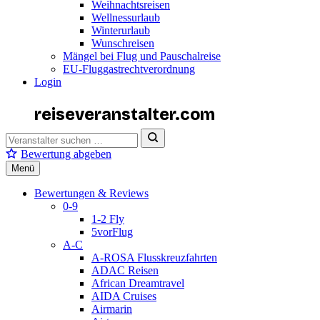
Weihnachtsreisen
Wellnessurlaub
Winterurlaub
Wunschreisen
Mängel bei Flug und Pauschalreise
EU-Fluggastrechtverordnung
Login
reiseveranstalter
.com
Bewertung abgeben
Menü
Bewertungen & Reviews
0-9
1-2 Fly
5vorFlug
A-C
A-ROSA Flusskreuzfahrten
ADAC Reisen
African Dreamtravel
AIDA Cruises
Airmarin