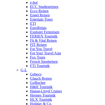
e-hoi
ECC Studienreisen
Ecco Reisen
Engel Reisen
Entertain Tours
ETI
EuroRelais
Explorer Fernreisen
FERIEN Touristik
Fit & Vital Reisen
FIT Reisen
For You Travel
For You! Travel Asia
Fox Tours
Frosch Sportreisen
FTI Touristik
G-L
Gebeco
Glauch Reisen
GoBucher
H&H Touristik
Hapag-Lloyd Cruises
Hermes Touristik
HLX Touristik
Holiday & Co.