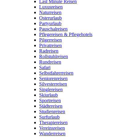
Last Minute Reisen
Luxusreisen
Naturreisen
Osterurlaub
Partyurlaub
Pauschalreisen
Pflegereisen & Pflegehotels
Pilgerreisen
Privatreisen
Radreisen
Rollstuhlreisen
Rundreisen
Safari
Selbstfahrerreisen
Seniorenreisen
Silvesterreisen
Singlereisen
Skiurlaub
Sportreisen
Städtereisen
Studienreisen
Surfurlaub
Therapiereisen
Vereinsreisen
Wanderreisen