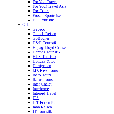
For You Travel
For You! Travel Asia
Fox Tours
Frosch Sportreisen
FTI Touristik
G-L
Gebeco
Glauch Reisen
GoBucher
H&H Touristik
Hapag-Lloyd Cruises
Hermes Touristik
HLX Touristik
Holiday & Co.
Hurtigruten
I.D. Riva Tours
Ibero Tours
Ikarus Tours
Inter Chalet
Interhome
Intrepid Travel
ITS
ITT Ferien Pur
Jahn Reisen
JT Touristik