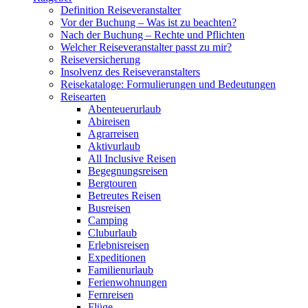
Definition Reiseveranstalter
Vor der Buchung – Was ist zu beachten?
Nach der Buchung – Rechte und Pflichten
Welcher Reiseveranstalter passt zu mir?
Reiseversicherung
Insolvenz des Reiseveranstalters
Reisekataloge: Formulierungen und Bedeutungen
Reisearten
Abenteuerurlaub
Abireisen
Agrarreisen
Aktivurlaub
All Inclusive Reisen
Begegnungsreisen
Bergtouren
Betreutes Reisen
Busreisen
Camping
Cluburlaub
Erlebnisreisen
Expeditionen
Familienurlaub
Ferienwohnungen
Fernreisen
Flüge