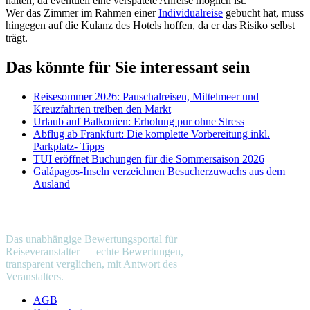
halten, da eventuell eine verspätete Anreise möglich ist.
Wer das Zimmer im Rahmen einer
Individualreise
gebucht hat, muss
hingegen auf die Kulanz des Hotels hoffen, da er das Risiko selbst
trägt.
Das könnte für Sie interessant sein
Reisesommer 2026: Pauschalreisen, Mittelmeer und
Kreuzfahrten treiben den Markt
Urlaub auf Balkonien: Erholung pur ohne Stress
Abflug ab Frankfurt: Die komplette Vorbereitung inkl.
Parkplatz- Tipps
TUI eröffnet Buchungen für die Sommersaison 2026
Galápagos-Inseln verzeichnen Besucherzuwachs aus dem
Ausland
reiseveranstalter
.com
Das unabhängige Bewertungsportal für
Reiseveranstalter — echte Bewertungen,
transparent verglichen, mit Antwort des
Veranstalters.
AGB