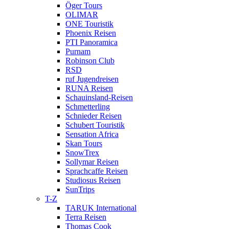
Öger Tours
OLIMAR
ONE Touristik
Phoenix Reisen
PTI Panoramica
Purnam
Robinson Club
RSD
ruf Jugendreisen
RUNA Reisen
Schauinsland-Reisen
Schmetterling
Schnieder Reisen
Schubert Touristik
Sensation Africa
Skan Tours
SnowTrex
Sollymar Reisen
Sprachcaffe Reisen
Studiosus Reisen
SunTrips
T-Z
TARUK International
Terra Reisen
Thomas Cook