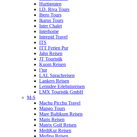
Hurtigruten
I.D. Riva Tours
Ibero Tours
Ikarus Tours
Inter Chalet
Interhome
Intrepid Travel
ITS
ITT Ferien Pur
Jahn Reisen
JT Touristik
Kuoni Reisen
l’tur
LAL Sprachreisen
Lankers Reisen
Lernidee Erlebnisreisen
LMX Touristik GmbH
M-S
Machu Picchu Travel
Mango Tours
Mare Baltikum Reisen
Maris Reisen
Matrix Golf Reisen
MediKur Reisen
Medina Reisen