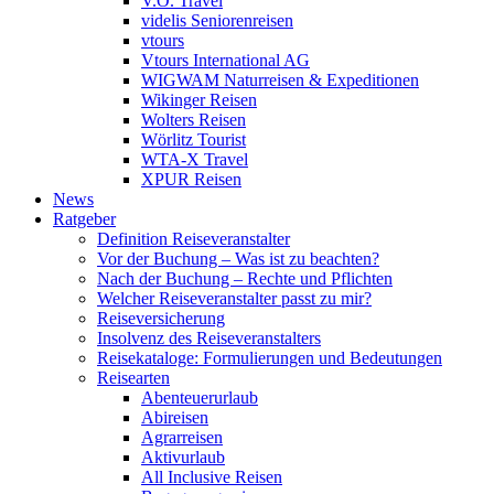
V.Ö. Travel
videlis Seniorenreisen
vtours
Vtours International AG
WIGWAM Naturreisen & Expeditionen
Wikinger Reisen
Wolters Reisen
Wörlitz Tourist
WTA-X Travel
XPUR Reisen
News
Ratgeber
Definition Reiseveranstalter
Vor der Buchung – Was ist zu beachten?
Nach der Buchung – Rechte und Pflichten
Welcher Reiseveranstalter passt zu mir?
Reiseversicherung
Insolvenz des Reiseveranstalters
Reisekataloge: Formulierungen und Bedeutungen
Reisearten
Abenteuerurlaub
Abireisen
Agrarreisen
Aktivurlaub
All Inclusive Reisen