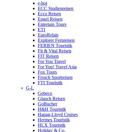
e-hoi
ECC Studienreisen
Ecco Reisen
Engel Reisen
Entertain Tours
ETI
EuroRelais
Explorer Fernreisen
FERIEN Touristik
Fit & Vital Reisen
FIT Reisen
For You Travel
For You! Travel Asia
Fox Tours
Frosch Sportreisen
FTI Touristik
G-L
Gebeco
Glauch Reisen
GoBucher
H&H Touristik
Hapag-Lloyd Cruises
Hermes Touristik
HLX Touristik
Holiday & Co.