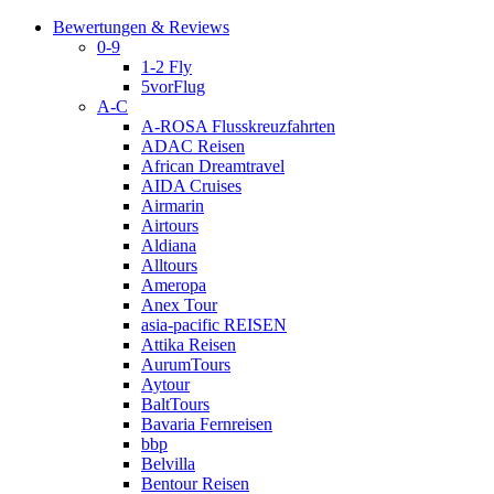
Bewertungen & Reviews
0-9
1-2 Fly
5vorFlug
A-C
A-ROSA Flusskreuzfahrten
ADAC Reisen
African Dreamtravel
AIDA Cruises
Airmarin
Airtours
Aldiana
Alltours
Ameropa
Anex Tour
asia-pacific REISEN
Attika Reisen
AurumTours
Aytour
BaltTours
Bavaria Fernreisen
bbp
Belvilla
Bentour Reisen