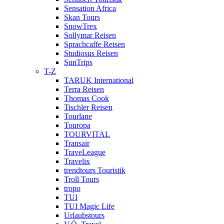
Sensation Africa
Skan Tours
SnowTrex
Sollymar Reisen
Sprachcaffe Reisen
Studiosus Reisen
SunTrips
T-Z
TARUK International
Terra Reisen
Thomas Cook
Tischler Reisen
Tourlane
Touropa
TOURVITAL
Transair
TraveLeague
Travelix
trendtours Touristik
Troll Tours
tropo
TUI
TUI Magic Life
Urlaubstours