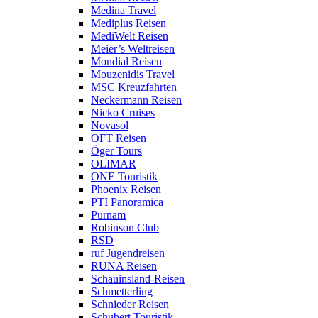
Medina Travel
Mediplus Reisen
MediWelt Reisen
Meier’s Weltreisen
Mondial Reisen
Mouzenidis Travel
MSC Kreuzfahrten
Neckermann Reisen
Nicko Cruises
Novasol
OFT Reisen
Öger Tours
OLIMAR
ONE Touristik
Phoenix Reisen
PTI Panoramica
Purnam
Robinson Club
RSD
ruf Jugendreisen
RUNA Reisen
Schauinsland-Reisen
Schmetterling
Schnieder Reisen
Schubert Touristik