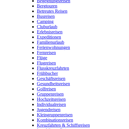
Begegnungsreisen
Bergtouren
Betreutes Reisen
Busreisen
Camping
Cluburlaub
Erlebnisreisen
Expeditionen
Familienurlaub
Ferienwohnungen
Fernreisen
Flüge
Flugreisen
Flusskreuzfahrten
Frühbucher
Geschäftsreisen
Gesundheitsreisen
Golfreisen
Gruppenreisen
Hochzeitsreisen
Individualreisen
Jugendreisen
Kleingruppenreisen
Kombinationsreisen
Kreuzfahrten & Schiffsreisen