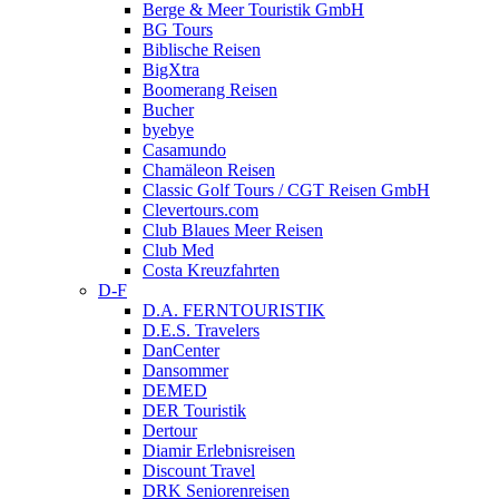
Berge & Meer Touristik GmbH
BG Tours
Biblische Reisen
BigXtra
Boomerang Reisen
Bucher
byebye
Casamundo
Chamäleon Reisen
Classic Golf Tours / CGT Reisen GmbH
Clevertours.com
Club Blaues Meer Reisen
Club Med
Costa Kreuzfahrten
D-F
D.A. FERNTOURISTIK
D.E.S. Travelers
DanCenter
Dansommer
DEMED
DER Touristik
Dertour
Diamir Erlebnisreisen
Discount Travel
DRK Seniorenreisen