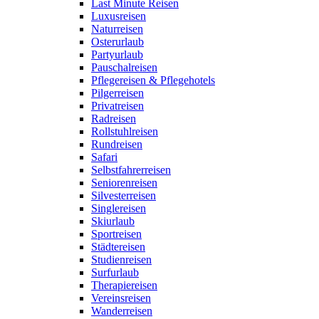
Last Minute Reisen
Luxusreisen
Naturreisen
Osterurlaub
Partyurlaub
Pauschalreisen
Pflegereisen & Pflegehotels
Pilgerreisen
Privatreisen
Radreisen
Rollstuhlreisen
Rundreisen
Safari
Selbstfahrerreisen
Seniorenreisen
Silvesterreisen
Singlereisen
Skiurlaub
Sportreisen
Städtereisen
Studienreisen
Surfurlaub
Therapiereisen
Vereinsreisen
Wanderreisen