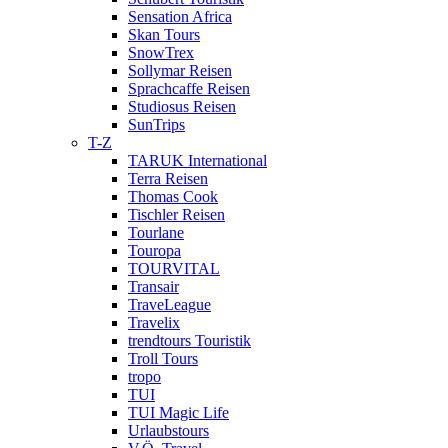
Sensation Africa
Skan Tours
SnowTrex
Sollymar Reisen
Sprachcaffe Reisen
Studiosus Reisen
SunTrips
T-Z
TARUK International
Terra Reisen
Thomas Cook
Tischler Reisen
Tourlane
Touropa
TOURVITAL
Transair
TraveLeague
Travelix
trendtours Touristik
Troll Tours
tropo
TUI
TUI Magic Life
Urlaubstours