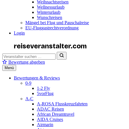
Weihnachtsreisen
Wellnessurlaub
Winterurlaub
Wunschreisen
Mängel bei Flug und Pauschalreise
EU-Fluggastrechtverordnung
Login
reiseveranstalter
.com
Bewertung abgeben
Menü
Bewertungen & Reviews
0-9
1-2 Fly
5vorFlug
A-C
A-ROSA Flusskreuzfahrten
ADAC Reisen
African Dreamtravel
AIDA Cruises
Airmarin