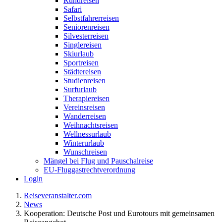
Rundreisen
Safari
Selbstfahrerreisen
Seniorenreisen
Silvesterreisen
Singlereisen
Skiurlaub
Sportreisen
Städtereisen
Studienreisen
Surfurlaub
Therapiereisen
Vereinsreisen
Wanderreisen
Weihnachtsreisen
Wellnessurlaub
Winterurlaub
Wunschreisen
Mängel bei Flug und Pauschalreise
EU-Fluggastrechtverordnung
Login
Reiseveranstalter.com
News
Kooperation: Deutsche Post und Eurotours mit gemeinsamen