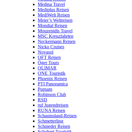
Medina Travel
Mediplus Reisen
MediWelt Reisen
Meier’s Weltreisen
Mondial Reisen
Mouzenidis Travel
MSC Kreuzfahrten
Neckermann Reisen
Nicko Cruises
Novasol
OFT Reisen
Öger Tours
OLIMAR
ONE Touristik
Phoenix Reisen
PTI Panoramica
Purnam
Robinson Club
RSD
ruf Jugendreisen
RUNA Reisen
Schauinsland-Reisen
Schmetterling
Schnieder Reisen
Schubert Touristik