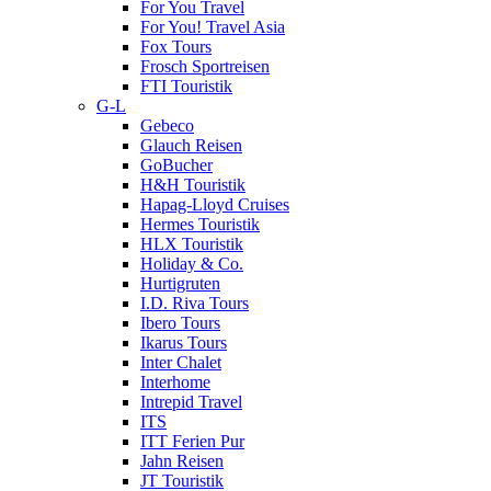
For You Travel
For You! Travel Asia
Fox Tours
Frosch Sportreisen
FTI Touristik
G-L
Gebeco
Glauch Reisen
GoBucher
H&H Touristik
Hapag-Lloyd Cruises
Hermes Touristik
HLX Touristik
Holiday & Co.
Hurtigruten
I.D. Riva Tours
Ibero Tours
Ikarus Tours
Inter Chalet
Interhome
Intrepid Travel
ITS
ITT Ferien Pur
Jahn Reisen
JT Touristik