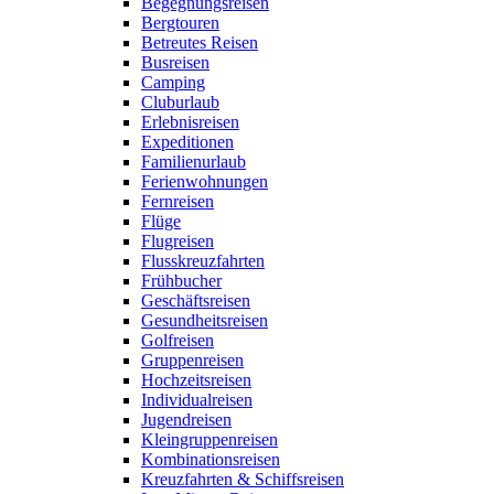
Begegnungsreisen
Bergtouren
Betreutes Reisen
Busreisen
Camping
Cluburlaub
Erlebnisreisen
Expeditionen
Familienurlaub
Ferienwohnungen
Fernreisen
Flüge
Flugreisen
Flusskreuzfahrten
Frühbucher
Geschäftsreisen
Gesundheitsreisen
Golfreisen
Gruppenreisen
Hochzeitsreisen
Individualreisen
Jugendreisen
Kleingruppenreisen
Kombinationsreisen
Kreuzfahrten & Schiffsreisen