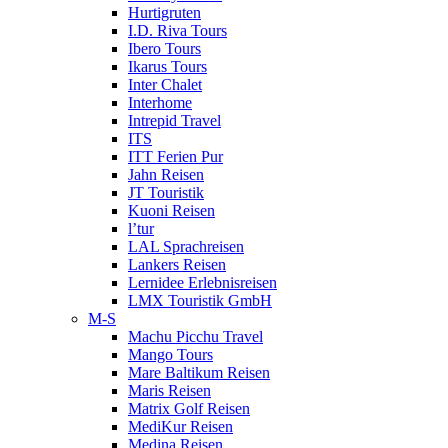
Hurtigruten
I.D. Riva Tours
Ibero Tours
Ikarus Tours
Inter Chalet
Interhome
Intrepid Travel
ITS
ITT Ferien Pur
Jahn Reisen
JT Touristik
Kuoni Reisen
l’tur
LAL Sprachreisen
Lankers Reisen
Lernidee Erlebnisreisen
LMX Touristik GmbH
M-S
Machu Picchu Travel
Mango Tours
Mare Baltikum Reisen
Maris Reisen
Matrix Golf Reisen
MediKur Reisen
Medina Reisen