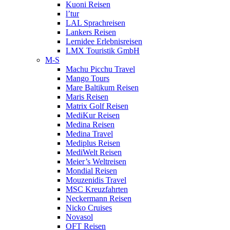
Kuoni Reisen
l’tur
LAL Sprachreisen
Lankers Reisen
Lernidee Erlebnisreisen
LMX Touristik GmbH
M-S
Machu Picchu Travel
Mango Tours
Mare Baltikum Reisen
Maris Reisen
Matrix Golf Reisen
MediKur Reisen
Medina Reisen
Medina Travel
Mediplus Reisen
MediWelt Reisen
Meier’s Weltreisen
Mondial Reisen
Mouzenidis Travel
MSC Kreuzfahrten
Neckermann Reisen
Nicko Cruises
Novasol
OFT Reisen