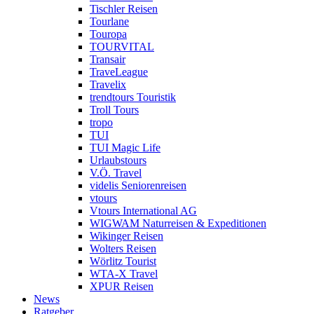
Tischler Reisen
Tourlane
Touropa
TOURVITAL
Transair
TraveLeague
Travelix
trendtours Touristik
Troll Tours
tropo
TUI
TUI Magic Life
Urlaubstours
V.Ö. Travel
videlis Seniorenreisen
vtours
Vtours International AG
WIGWAM Naturreisen & Expeditionen
Wikinger Reisen
Wolters Reisen
Wörlitz Tourist
WTA-X Travel
XPUR Reisen
News
Ratgeber