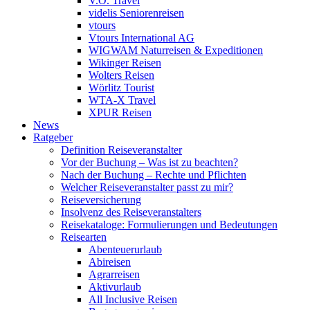
V.Ö. Travel
videlis Seniorenreisen
vtours
Vtours International AG
WIGWAM Naturreisen & Expeditionen
Wikinger Reisen
Wolters Reisen
Wörlitz Tourist
WTA-X Travel
XPUR Reisen
News
Ratgeber
Definition Reiseveranstalter
Vor der Buchung – Was ist zu beachten?
Nach der Buchung – Rechte und Pflichten
Welcher Reiseveranstalter passt zu mir?
Reiseversicherung
Insolvenz des Reiseveranstalters
Reisekataloge: Formulierungen und Bedeutungen
Reisearten
Abenteuerurlaub
Abireisen
Agrarreisen
Aktivurlaub
All Inclusive Reisen