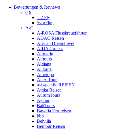
Bewertungen & Reviews
0-9
1-2 Fly
5vorFlug
A-C
A-ROSA Flusskreuzfahrten
ADAC Reisen
African Dreamtravel
AIDA Cruises
Airmarin
Airtours
Aldiana
Alltours
Ameropa
Anex Tour
asia-pacific REISEN
Attika Reisen
AurumTours
Aytour
BaltTours
Bavaria Fernreisen
bbp
Belvilla
Bentour Reisen