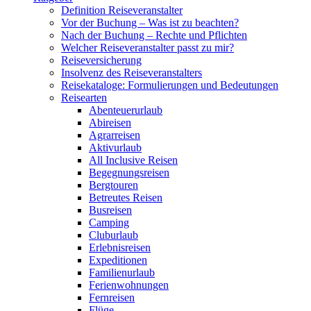
Definition Reiseveranstalter
Vor der Buchung – Was ist zu beachten?
Nach der Buchung – Rechte und Pflichten
Welcher Reiseveranstalter passt zu mir?
Reiseversicherung
Insolvenz des Reiseveranstalters
Reisekataloge: Formulierungen und Bedeutungen
Reisearten
Abenteuerurlaub
Abireisen
Agrarreisen
Aktivurlaub
All Inclusive Reisen
Begegnungsreisen
Bergtouren
Betreutes Reisen
Busreisen
Camping
Cluburlaub
Erlebnisreisen
Expeditionen
Familienurlaub
Ferienwohnungen
Fernreisen
Flüge