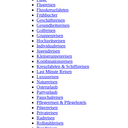
Flugreisen
Flusskreuzfahrten
Frühbucher
Geschäftsreisen
Gesundheitsreisen
Golfreisen
Gruppenreisen
Hochzeitsreisen
Individualreisen
Jugendreisen
Kleingruppenreisen
Kombinationsreisen
Kreuzfahrten & Schiffsreisen
Last Minute Reisen
Luxusreisen
Naturreisen
Osterurlaub
Partyurlaub
Pauschalreisen
Pflegereisen & Pflegehotels
Pilgerreisen
Privatreisen
Radreisen
Rollstuhlreisen