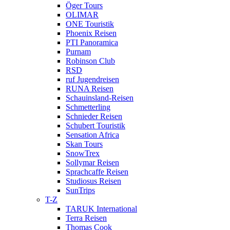
Öger Tours
OLIMAR
ONE Touristik
Phoenix Reisen
PTI Panoramica
Purnam
Robinson Club
RSD
ruf Jugendreisen
RUNA Reisen
Schauinsland-Reisen
Schmetterling
Schnieder Reisen
Schubert Touristik
Sensation Africa
Skan Tours
SnowTrex
Sollymar Reisen
Sprachcaffe Reisen
Studiosus Reisen
SunTrips
T-Z
TARUK International
Terra Reisen
Thomas Cook