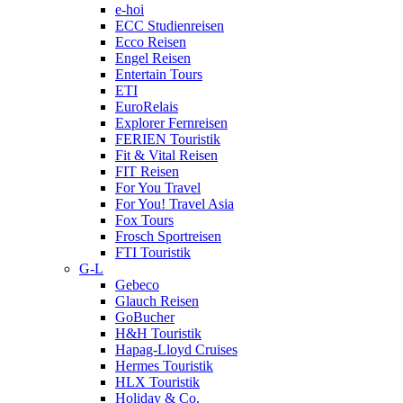
e-hoi
ECC Studienreisen
Ecco Reisen
Engel Reisen
Entertain Tours
ETI
EuroRelais
Explorer Fernreisen
FERIEN Touristik
Fit & Vital Reisen
FIT Reisen
For You Travel
For You! Travel Asia
Fox Tours
Frosch Sportreisen
FTI Touristik
G-L
Gebeco
Glauch Reisen
GoBucher
H&H Touristik
Hapag-Lloyd Cruises
Hermes Touristik
HLX Touristik
Holiday & Co.