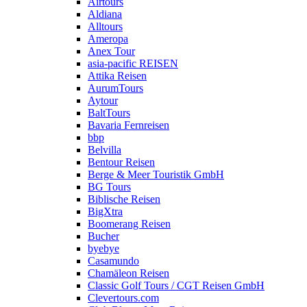
Airtours
Aldiana
Alltours
Ameropa
Anex Tour
asia-pacific REISEN
Attika Reisen
AurumTours
Aytour
BaltTours
Bavaria Fernreisen
bbp
Belvilla
Bentour Reisen
Berge & Meer Touristik GmbH
BG Tours
Biblische Reisen
BigXtra
Boomerang Reisen
Bucher
byebye
Casamundo
Chamäleon Reisen
Classic Golf Tours / CGT Reisen GmbH
Clevertours.com