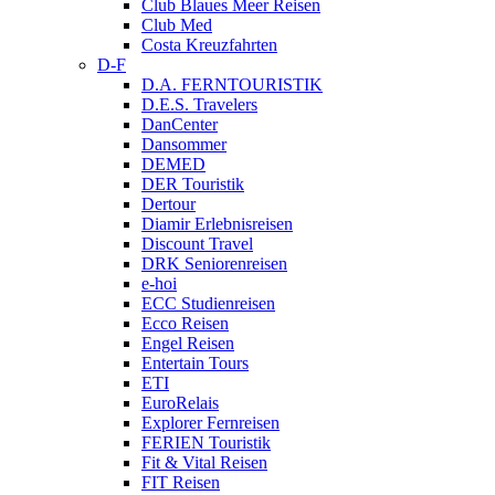
Club Blaues Meer Reisen
Club Med
Costa Kreuzfahrten
D-F
D.A. FERNTOURISTIK
D.E.S. Travelers
DanCenter
Dansommer
DEMED
DER Touristik
Dertour
Diamir Erlebnisreisen
Discount Travel
DRK Seniorenreisen
e-hoi
ECC Studienreisen
Ecco Reisen
Engel Reisen
Entertain Tours
ETI
EuroRelais
Explorer Fernreisen
FERIEN Touristik
Fit & Vital Reisen
FIT Reisen