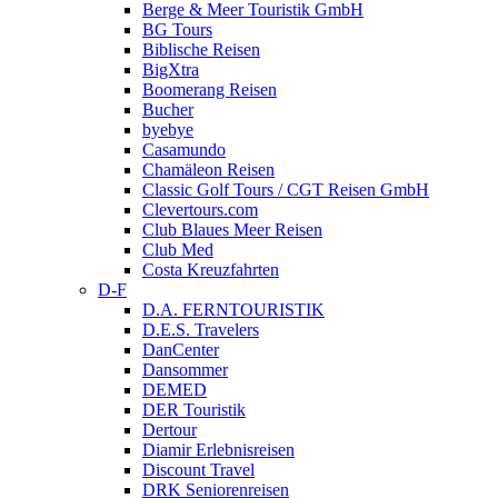
Berge & Meer Touristik GmbH
BG Tours
Biblische Reisen
BigXtra
Boomerang Reisen
Bucher
byebye
Casamundo
Chamäleon Reisen
Classic Golf Tours / CGT Reisen GmbH
Clevertours.com
Club Blaues Meer Reisen
Club Med
Costa Kreuzfahrten
D-F
D.A. FERNTOURISTIK
D.E.S. Travelers
DanCenter
Dansommer
DEMED
DER Touristik
Dertour
Diamir Erlebnisreisen
Discount Travel
DRK Seniorenreisen