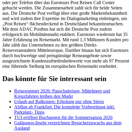
oder per Telefon über das Eurotours Post Reisen Call Center
gebucht werden. Die Zusammenarbeit zahlt sich für beide Seiten
aus. Die Deutsche Post verfügt über eine große Markenbekanntheit
und wird zudem ihre Expertise im Dialogmarketing einbringen, um
„Post Reisen“ flächendeckend in Deutschland bekanntzumachen.
Mit dem ADAC Postbus hat sich die Deutsche Post zudem
erfolgreich im Mobilitätsmarkt etabliert. Eurotours wiederum hat 35
Jahre Erfahrung im Reisemarkt. Mit rund 1,3 Millionen Kunden pro
Jahr zählt das Unternehmen zu den größten Direkt-
Reiseveranstaltern Mitteleuropas. Darüber hinaus hat sich Eurotours
durch hochwertige und preisgünstige Reiseangebote sowie
ausgezeichnete Kundenzufriedenheitswerte von mehr als 97 Prozent
eine führende Stellung im europäischen Reisemarkt erarbeitet.
Das könnte für Sie interessant sein
Reisesommer 2026: Pauschalreisen, Mittelmeer und
Kreuzfahrten treiben den Markt
Urlaub auf Balkonien: Erholung pur ohne Stress
Abflug ab Frankfurt: Die komplette Vorbereitung inkl.
Parkplatz- Tipps
TUI eröffnet Buchungen für die Sommersaison 2026
Galápagos-Inseln verzeichnen Besucherzuwachs aus dem
Ausland