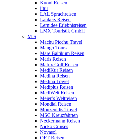
Kuoni Reisen
l’tur
LAL Sprachreisen
Lankers Reisen
Lernidee Erlebnisreisen
LMX Touristik GmbH
M-S
Machu Picchu Travel
Mango Tours
Mare Baltikum Reisen
Maris Reisen
Matrix Golf Reisen
MediKur Reisen
Medina Reisen
Medina Travel
Mediplus Reisen
MediWelt Reisen
Meier’s Weltreisen
Mondial Reisen
Mouzenidis Travel
MSC Kreuzfahrten
Neckermann Reisen
Nicko Cruises
Novasol
OFT Reisen