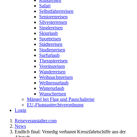
Rundreisen
Safari
Selbstfahrerreisen
Seniorenreisen
Silvesterreisen
Singlereisen
Skiurlaub
Sportreisen
Städtereisen
Studienreisen
Surfurlaub
Therapiereisen
Vereinsreisen
Wanderreisen
Weihnachtsreisen
Wellnessurlaub
Winterurlaub
Wunschreisen
Mängel bei Flug und Pauschalreise
EU-Fluggastrechtverordnung
Login
Reiseveranstalter.com
News
Endlich final: Venedig verbannt Kreuzfahrtschiffe aus der