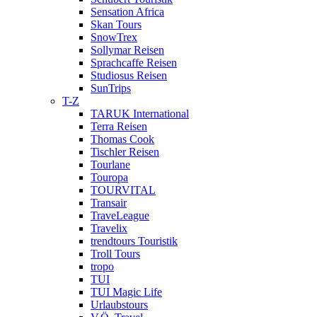
Sensation Africa
Skan Tours
SnowTrex
Sollymar Reisen
Sprachcaffe Reisen
Studiosus Reisen
SunTrips
T-Z
TARUK International
Terra Reisen
Thomas Cook
Tischler Reisen
Tourlane
Touropa
TOURVITAL
Transair
TraveLeague
Travelix
trendtours Touristik
Troll Tours
tropo
TUI
TUI Magic Life
Urlaubstours