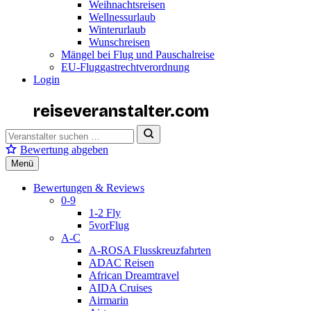
Weihnachtsreisen
Wellnessurlaub
Winterurlaub
Wunschreisen
Mängel bei Flug und Pauschalreise
EU-Fluggastrechtverordnung
Login
reiseveranstalter
.com
Bewertung abgeben
Menü
Bewertungen & Reviews
0-9
1-2 Fly
5vorFlug
A-C
A-ROSA Flusskreuzfahrten
ADAC Reisen
African Dreamtravel
AIDA Cruises
Airmarin