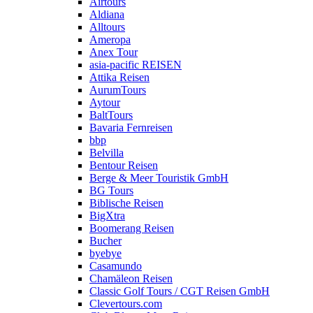
Airtours
Aldiana
Alltours
Ameropa
Anex Tour
asia-pacific REISEN
Attika Reisen
AurumTours
Aytour
BaltTours
Bavaria Fernreisen
bbp
Belvilla
Bentour Reisen
Berge & Meer Touristik GmbH
BG Tours
Biblische Reisen
BigXtra
Boomerang Reisen
Bucher
byebye
Casamundo
Chamäleon Reisen
Classic Golf Tours / CGT Reisen GmbH
Clevertours.com