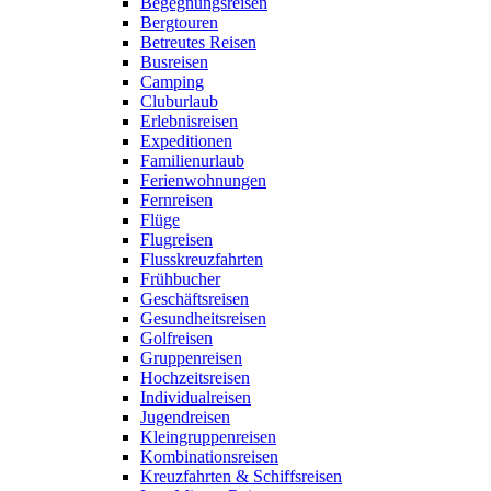
Begegnungsreisen
Bergtouren
Betreutes Reisen
Busreisen
Camping
Cluburlaub
Erlebnisreisen
Expeditionen
Familienurlaub
Ferienwohnungen
Fernreisen
Flüge
Flugreisen
Flusskreuzfahrten
Frühbucher
Geschäftsreisen
Gesundheitsreisen
Golfreisen
Gruppenreisen
Hochzeitsreisen
Individualreisen
Jugendreisen
Kleingruppenreisen
Kombinationsreisen
Kreuzfahrten & Schiffsreisen