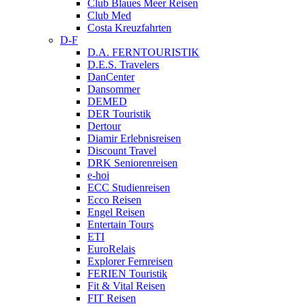
Club Blaues Meer Reisen
Club Med
Costa Kreuzfahrten
D-F
D.A. FERNTOURISTIK
D.E.S. Travelers
DanCenter
Dansommer
DEMED
DER Touristik
Dertour
Diamir Erlebnisreisen
Discount Travel
DRK Seniorenreisen
e-hoi
ECC Studienreisen
Ecco Reisen
Engel Reisen
Entertain Tours
ETI
EuroRelais
Explorer Fernreisen
FERIEN Touristik
Fit & Vital Reisen
FIT Reisen