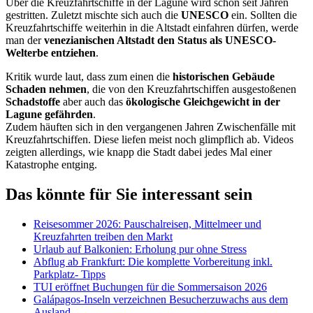
Über die Kreuzfahrtschiffe in der Lagune wird schon seit Jahren
gestritten. Zuletzt mischte sich auch die
UNESCO
ein. Sollten die
Kreuzfahrtschiffe weiterhin in die Altstadt einfahren dürfen, werde
man der
venezianischen Altstadt den Status als UNESCO-
Welterbe entziehen
.
Kritik wurde laut, dass zum einen die
historischen Gebäude
Schaden nehmen
, die von den Kreuzfahrtschiffen ausgestoßenen
Schadstoffe
aber auch das
ökologische Gleichgewicht in der
Lagune gefährden
.
Zudem häuften sich in den vergangenen Jahren Zwischenfälle mit
Kreuzfahrtschiffen. Diese liefen meist noch glimpflich ab. Videos
zeigten allerdings, wie knapp die Stadt dabei jedes Mal einer
Katastrophe entging.
Das könnte für Sie interessant sein
Reisesommer 2026: Pauschalreisen, Mittelmeer und
Kreuzfahrten treiben den Markt
Urlaub auf Balkonien: Erholung pur ohne Stress
Abflug ab Frankfurt: Die komplette Vorbereitung inkl.
Parkplatz- Tipps
TUI eröffnet Buchungen für die Sommersaison 2026
Galápagos-Inseln verzeichnen Besucherzuwachs aus dem
Ausland