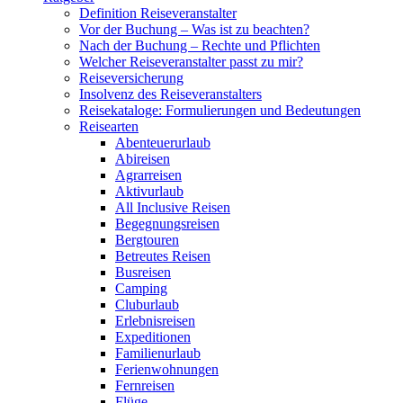
Definition Reiseveranstalter
Vor der Buchung – Was ist zu beachten?
Nach der Buchung – Rechte und Pflichten
Welcher Reiseveranstalter passt zu mir?
Reiseversicherung
Insolvenz des Reiseveranstalters
Reisekataloge: Formulierungen und Bedeutungen
Reisearten
Abenteuerurlaub
Abireisen
Agrarreisen
Aktivurlaub
All Inclusive Reisen
Begegnungsreisen
Bergtouren
Betreutes Reisen
Busreisen
Camping
Cluburlaub
Erlebnisreisen
Expeditionen
Familienurlaub
Ferienwohnungen
Fernreisen
Flüge