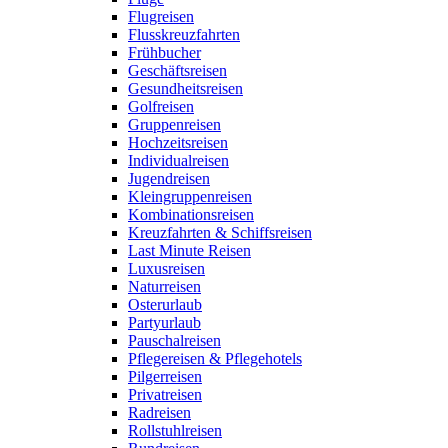
Flugreisen
Flusskreuzfahrten
Frühbucher
Geschäftsreisen
Gesundheitsreisen
Golfreisen
Gruppenreisen
Hochzeitsreisen
Individualreisen
Jugendreisen
Kleingruppenreisen
Kombinationsreisen
Kreuzfahrten & Schiffsreisen
Last Minute Reisen
Luxusreisen
Naturreisen
Osterurlaub
Partyurlaub
Pauschalreisen
Pflegereisen & Pflegehotels
Pilgerreisen
Privatreisen
Radreisen
Rollstuhlreisen