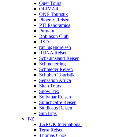
Öger Tours
OLIMAR
ONE Touristik
Phoenix Reisen
PTI Panoramica
Purnam
Robinson Club
RSD
ruf Jugendreisen
RUNA Reisen
Schauinsland-Reisen
Schmetterling
Schnieder Reisen
Schubert Touristik
Sensation Africa
Skan Tours
SnowTrex
Sollymar Reisen
Sprachcaffe Reisen
Studiosus Reisen
SunTrips
T-Z
TARUK International
Terra Reisen
Thomas Cook