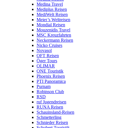
Medina Travel
Mediplus Reisen
MediWelt Reisen
Meier’s Weltreisen
Mondial Reisen
Mouzenidis Travel
MSC Kreuzfahrten
Neckermann Reisen
Nicko Cruises
Novasol
OFT Reisen
Öger Tours
OLIMAR
ONE Touristik
Phoenix Reisen
PTI Panoramica
Purnam
Robinson Club
RSD
ruf Jugendreisen
RUNA Reisen
Schauinsland-Reisen
Schmetterling
Schnieder Reisen
Schubert Touristik