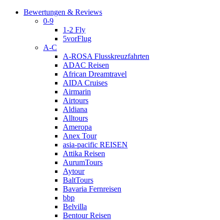
Bewertungen & Reviews
0-9
1-2 Fly
5vorFlug
A-C
A-ROSA Flusskreuzfahrten
ADAC Reisen
African Dreamtravel
AIDA Cruises
Airmarin
Airtours
Aldiana
Alltours
Ameropa
Anex Tour
asia-pacific REISEN
Attika Reisen
AurumTours
Aytour
BaltTours
Bavaria Fernreisen
bbp
Belvilla
Bentour Reisen