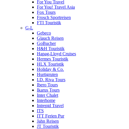
For You Travel
For You! Travel Asia
Fox Tours
Frosch Sportreisen
FTI Touristik
G-L
Gebeco
Glauch Reisen
GoBucher
H&H Touristik
Hapag-Lloyd Cruises
Hermes Touristik
HLX Touristik
Holiday & Co.
Hurtigruten
I.D. Riva Tours
Ibero Tours
Ikarus Tours
Inter Chalet
Interhome
Intrepid Travel
ITS
ITT Ferien Pur
Jahn Reisen
JT Touristik