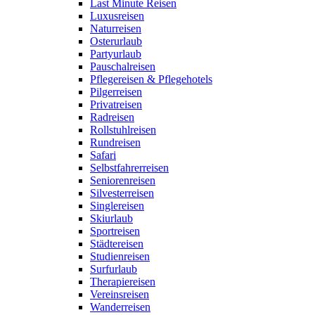
Last Minute Reisen
Luxusreisen
Naturreisen
Osterurlaub
Partyurlaub
Pauschalreisen
Pflegereisen & Pflegehotels
Pilgerreisen
Privatreisen
Radreisen
Rollstuhlreisen
Rundreisen
Safari
Selbstfahrerreisen
Seniorenreisen
Silvesterreisen
Singlereisen
Skiurlaub
Sportreisen
Städtereisen
Studienreisen
Surfurlaub
Therapiereisen
Vereinsreisen
Wanderreisen