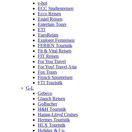
e-hoi
ECC Studienreisen
Ecco Reisen
Engel Reisen
Entertain Tours
ETI
EuroRelais
Explorer Fernreisen
FERIEN Touristik
Fit & Vital Reisen
FIT Reisen
For You Travel
For You! Travel Asia
Fox Tours
Frosch Sportreisen
FTI Touristik
G-L
Gebeco
Glauch Reisen
GoBucher
H&H Touristik
Hapag-Lloyd Cruises
Hermes Touristik
HLX Touristik
Holiday & Co.