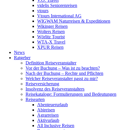
V.Ö. Travel
videlis Seniorenreisen
vtours
Vtours International AG
WIGWAM Naturreisen & Expeditionen
Wikinger Reisen
Wolters Reisen
Wörlitz Tourist
WTA-X Travel
XPUR Reisen
News
Ratgeber
Definition Reiseveranstalter
Vor der Buchung – Was ist zu beachten?
Nach der Buchung – Rechte und Pflichten
Welcher Reiseveranstalter passt zu mir?
Reiseversicherung
Insolvenz des Reiseveranstalters
Reisekataloge: Formulierungen und Bedeutungen
Reisearten
Abenteuerurlaub
Abireisen
Agrarreisen
Aktivurlaub
All Inclusive Reisen