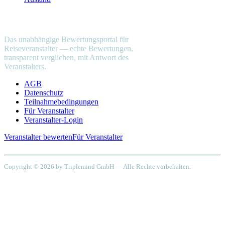
reiseveranstalter
.com
Das unabhängige Bewertungsportal für
Reiseveranstalter — echte Bewertungen,
transparent verglichen, mit Antwort des
Veranstalters.
AGB
Datenschutz
Teilnahmebedingungen
Für Veranstalter
Veranstalter-Login
Veranstalter bewerten
Für Veranstalter
Copyright © 2026 by Triplemind GmbH — Alle Rechte vorbehalten.