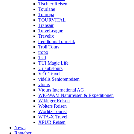
Tischler Reisen
Tourlane
Touropa
TOURVITAL
Transair
TraveLeague
Travelix
trendtours Touristik
Troll Tours
tropo
TUI
TUI Magic Life
Urlaubstours
V.Ö. Travel
videlis Seniorenreisen
vtours
Vtours International AG
WIGWAM Naturreisen & Expeditionen
Wikinger Reisen
Wolters Reisen
Wörlitz Tourist
WTA-X Travel
XPUR Reisen
News
Ratgeber