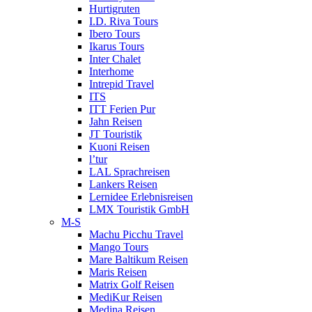
Hurtigruten
I.D. Riva Tours
Ibero Tours
Ikarus Tours
Inter Chalet
Interhome
Intrepid Travel
ITS
ITT Ferien Pur
Jahn Reisen
JT Touristik
Kuoni Reisen
l’tur
LAL Sprachreisen
Lankers Reisen
Lernidee Erlebnisreisen
LMX Touristik GmbH
M-S
Machu Picchu Travel
Mango Tours
Mare Baltikum Reisen
Maris Reisen
Matrix Golf Reisen
MediKur Reisen
Medina Reisen