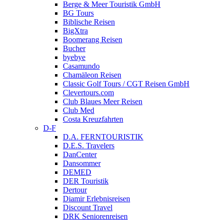
Berge & Meer Touristik GmbH
BG Tours
Biblische Reisen
BigXtra
Boomerang Reisen
Bucher
byebye
Casamundo
Chamäleon Reisen
Classic Golf Tours / CGT Reisen GmbH
Clevertours.com
Club Blaues Meer Reisen
Club Med
Costa Kreuzfahrten
D-F
D.A. FERNTOURISTIK
D.E.S. Travelers
DanCenter
Dansommer
DEMED
DER Touristik
Dertour
Diamir Erlebnisreisen
Discount Travel
DRK Seniorenreisen