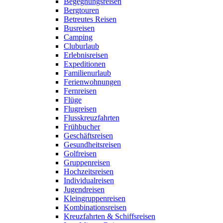
Begegnungsreisen
Bergtouren
Betreutes Reisen
Busreisen
Camping
Cluburlaub
Erlebnisreisen
Expeditionen
Familienurlaub
Ferienwohnungen
Fernreisen
Flüge
Flugreisen
Flusskreuzfahrten
Frühbucher
Geschäftsreisen
Gesundheitsreisen
Golfreisen
Gruppenreisen
Hochzeitsreisen
Individualreisen
Jugendreisen
Kleingruppenreisen
Kombinationsreisen
Kreuzfahrten & Schiffsreisen