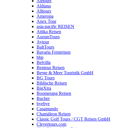
Airtours
Aldiana
Alltours
Ameropa
Anex Tour
asia-pacific REISEN
Attika Reisen
AurumTours
Aytour
BaltTours
Bavaria Fernreisen
bbp
Belvilla
Bentour Reisen
Berge & Meer Touristik GmbH
BG Tours
Biblische Reisen
BigXtra
Boomerang Reisen
Bucher
byebye
Casamundo
Chamäleon Reisen
Classic Golf Tours / CGT Reisen GmbH
Clevertours.com