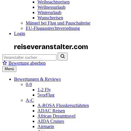
Weihnachtsreisen
Wellnessurlaub
Winterurlaub
Wunschreisen
Mängel bei Flug und Pauschalreise
EU-Fluggastrechtverordnung
Login
reiseveranstalter
.com
Bewertung abgeben
Menü
Bewertungen & Reviews
0-9
1-2 Fly
5vorFlug
A-C
A-ROSA Flusskreuzfahrten
ADAC Reisen
African Dreamtravel
AIDA Cruises
Airmarin