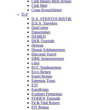
Club Blaues Meer Reisen
Club Med
Costa Kreuzfahrten
D-F
D.A. FERNTOURISTIK
D.E.S. Travelers
DanCenter
Dansommer
DEMED
DER Touristik
Dertour
Diamir Erlebnisreisen
Discount Travel
DRK Seniorenreisen
e-hoi
ECC Studienreisen
Ecco Reisen
Engel Reisen
Entertain Tours
ETI
EuroRelais
Explorer Fernreisen
FERIEN Touristik
Fit & Vital Reisen
FIT Reisen