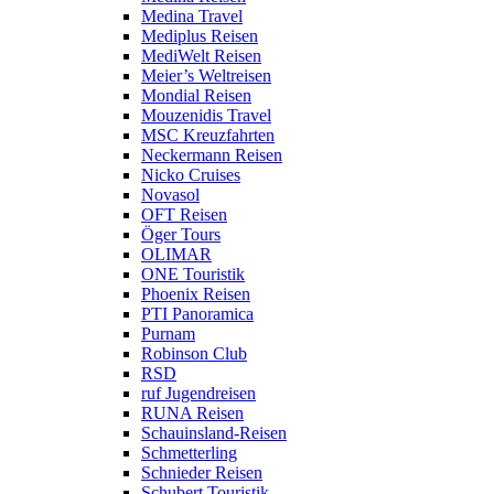
Medina Travel
Mediplus Reisen
MediWelt Reisen
Meier’s Weltreisen
Mondial Reisen
Mouzenidis Travel
MSC Kreuzfahrten
Neckermann Reisen
Nicko Cruises
Novasol
OFT Reisen
Öger Tours
OLIMAR
ONE Touristik
Phoenix Reisen
PTI Panoramica
Purnam
Robinson Club
RSD
ruf Jugendreisen
RUNA Reisen
Schauinsland-Reisen
Schmetterling
Schnieder Reisen
Schubert Touristik