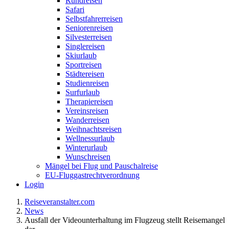
Rundreisen
Safari
Selbstfahrerreisen
Seniorenreisen
Silvesterreisen
Singlereisen
Skiurlaub
Sportreisen
Städtereisen
Studienreisen
Surfurlaub
Therapiereisen
Vereinsreisen
Wanderreisen
Weihnachtsreisen
Wellnessurlaub
Winterurlaub
Wunschreisen
Mängel bei Flug und Pauschalreise
EU-Fluggastrechtverordnung
Login
Reiseveranstalter.com
News
Ausfall der Videounterhaltung im Flugzeug stellt Reisemangel