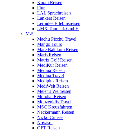
Kuoni Reisen
l’tur
LAL Sprachreisen
Lankers Reisen
Lernidee Erlebnisreisen
LMX Touristik GmbH
M-S
Machu Picchu Travel
Mango Tours
Mare Baltikum Reisen
Maris Reisen
Matrix Golf Reisen
MediKur Reisen
Medina Reisen
Medina Travel
Mediplus Reisen
MediWelt Reisen
Meier’s Weltreisen
Mondial Reisen
Mouzenidis Travel
MSC Kreuzfahrten
Neckermann Reisen
Nicko Cruises
Novasol
OFT Reisen