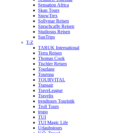
Sensation Africa
Skan Tours
SnowTrex
Sollymar Reisen
Sprachcaffe Reisen
Studiosus Reisen
SunTrips
T-Z
TARUK International
Terra Reisen
Thomas Cook
Tischler Reisen
Tourlane
Touropa
TOURVITAL
Transair
TraveLeague
Travelix
trendtours Touristik
Troll Tours
tropo
TUI
TUI Magic Life
Urlaubstours