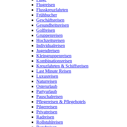
Flugreisen
Flusskreuzfahrten
Frühbucher
Geschäftsreisen
Gesundheitsreisen
Golfreisen
Gruppenreisen
Hochzeitsreisen
Individualreisen
Jugendreisen
Kleingruppenreisen
Kombinationsreisen
Kreuzfahrten & Schiffsreisen
Last Minute Reisen
Luxusreisen
Naturreisen
Osterurlaub
Partyurlaub
Pauschalreisen
Pflegereisen & Pflegehotels
Pilgerreisen
Privatreisen
Radreisen
Rollstuhlreisen