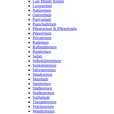
Last Minute Reisen
Luxusreisen
Naturreisen
Osterurlaub
Partyurlaub
Pauschalreisen
Pflegereisen & Pflegehotels
Pilgerreisen
Privatreisen
Radreisen
Rollstuhlreisen
Rundreisen
Safari
Selbstfahrerreisen
Seniorenreisen
Silvesterreisen
Singlereisen
Skiurlaub
Sportreisen
Städtereisen
Studienreisen
Surfurlaub
Therapiereisen
Vereinsreisen
Wanderreisen