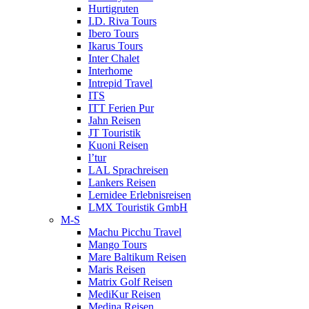
Hurtigruten
I.D. Riva Tours
Ibero Tours
Ikarus Tours
Inter Chalet
Interhome
Intrepid Travel
ITS
ITT Ferien Pur
Jahn Reisen
JT Touristik
Kuoni Reisen
l’tur
LAL Sprachreisen
Lankers Reisen
Lernidee Erlebnisreisen
LMX Touristik GmbH
M-S
Machu Picchu Travel
Mango Tours
Mare Baltikum Reisen
Maris Reisen
Matrix Golf Reisen
MediKur Reisen
Medina Reisen