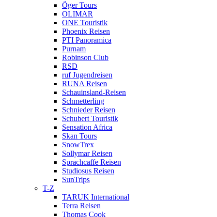
Öger Tours
OLIMAR
ONE Touristik
Phoenix Reisen
PTI Panoramica
Purnam
Robinson Club
RSD
ruf Jugendreisen
RUNA Reisen
Schauinsland-Reisen
Schmetterling
Schnieder Reisen
Schubert Touristik
Sensation Africa
Skan Tours
SnowTrex
Sollymar Reisen
Sprachcaffe Reisen
Studiosus Reisen
SunTrips
T-Z
TARUK International
Terra Reisen
Thomas Cook