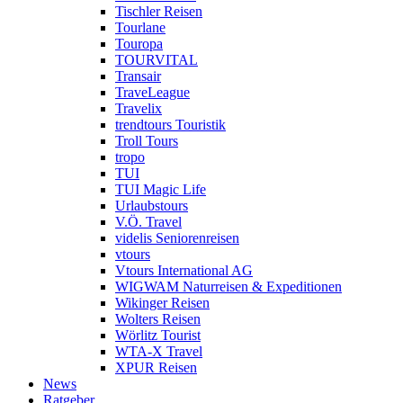
Tischler Reisen
Tourlane
Touropa
TOURVITAL
Transair
TraveLeague
Travelix
trendtours Touristik
Troll Tours
tropo
TUI
TUI Magic Life
Urlaubstours
V.Ö. Travel
videlis Seniorenreisen
vtours
Vtours International AG
WIGWAM Naturreisen & Expeditionen
Wikinger Reisen
Wolters Reisen
Wörlitz Tourist
WTA-X Travel
XPUR Reisen
News
Ratgeber