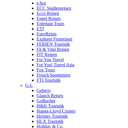
e-hoi
ECC Studienreisen
Ecco Reisen
Engel Reisen
Entertain Tours
ETI
EuroRelais
Explorer Fernreisen
FERIEN Touristik
Fit & Vital Reisen
FIT Reisen
For You Travel
For You! Travel Asia
Fox Tours
Frosch Sportreisen
FTI Touristik
G-L
Gebeco
Glauch Reisen
GoBucher
H&H Touristik
Hapag-Lloyd Cruises
Hermes Touristik
HLX Touristik
Holiday & Co.