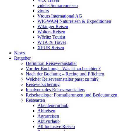
V.Ö. Travel
videlis Seniorenreisen
vtours
Vtours International AG
WIGWAM Naturreisen & Expeditionen
Wikinger Reisen
Wolters Reisen
Wörlitz Tourist
WTA-X Travel
XPUR Reisen
News
Ratgeber
Definition Reiseveranstalter
Vor der Buchung – Was ist zu beachten?
Nach der Buchung – Rechte und Pflichten
Welcher Reiseveranstalter passt zu mir?
Reiseversicherung
Insolvenz des Reiseveranstalters
Reisekataloge: Formulierungen und Bedeutungen
Reisearten
Abenteuerurlaub
Abireisen
Agrarreisen
Aktivurlaub
All Inclusive Reisen