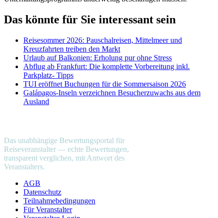
Das könnte für Sie interessant sein
Reisesommer 2026: Pauschalreisen, Mittelmeer und
Kreuzfahrten treiben den Markt
Urlaub auf Balkonien: Erholung pur ohne Stress
Abflug ab Frankfurt: Die komplette Vorbereitung inkl.
Parkplatz- Tipps
TUI eröffnet Buchungen für die Sommersaison 2026
Galápagos-Inseln verzeichnen Besucherzuwachs aus dem
Ausland
reiseveranstalter
.com
Das unabhängige Bewertungsportal für
Reiseveranstalter — echte Bewertungen,
transparent verglichen, mit Antwort des
Veranstalters.
AGB
Datenschutz
Teilnahmebedingungen
Für Veranstalter