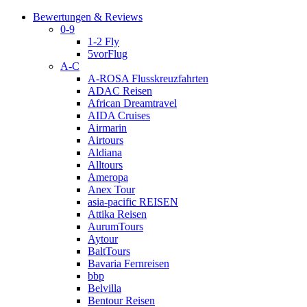
Bewertungen & Reviews
0-9
1-2 Fly
5vorFlug
A-C
A-ROSA Flusskreuzfahrten
ADAC Reisen
African Dreamtravel
AIDA Cruises
Airmarin
Airtours
Aldiana
Alltours
Ameropa
Anex Tour
asia-pacific REISEN
Attika Reisen
AurumTours
Aytour
BaltTours
Bavaria Fernreisen
bbp
Belvilla
Bentour Reisen