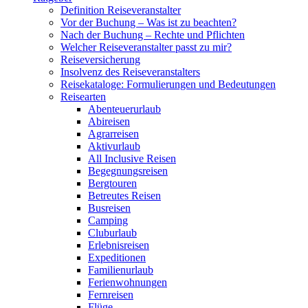
Definition Reiseveranstalter
Vor der Buchung – Was ist zu beachten?
Nach der Buchung – Rechte und Pflichten
Welcher Reiseveranstalter passt zu mir?
Reiseversicherung
Insolvenz des Reiseveranstalters
Reisekataloge: Formulierungen und Bedeutungen
Reisearten
Abenteuerurlaub
Abireisen
Agrarreisen
Aktivurlaub
All Inclusive Reisen
Begegnungsreisen
Bergtouren
Betreutes Reisen
Busreisen
Camping
Cluburlaub
Erlebnisreisen
Expeditionen
Familienurlaub
Ferienwohnungen
Fernreisen
Flüge