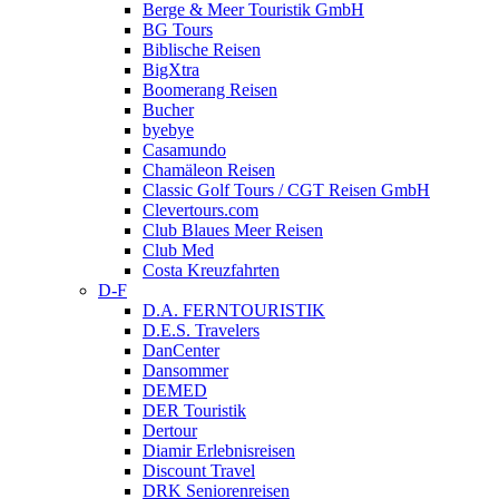
Berge & Meer Touristik GmbH
BG Tours
Biblische Reisen
BigXtra
Boomerang Reisen
Bucher
byebye
Casamundo
Chamäleon Reisen
Classic Golf Tours / CGT Reisen GmbH
Clevertours.com
Club Blaues Meer Reisen
Club Med
Costa Kreuzfahrten
D-F
D.A. FERNTOURISTIK
D.E.S. Travelers
DanCenter
Dansommer
DEMED
DER Touristik
Dertour
Diamir Erlebnisreisen
Discount Travel
DRK Seniorenreisen