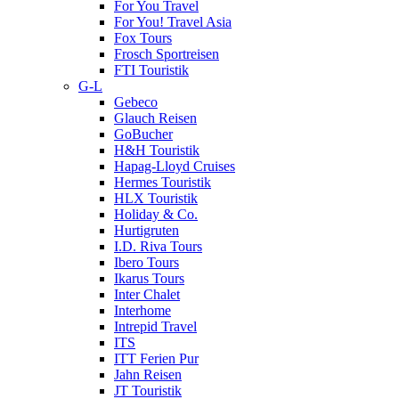
For You Travel
For You! Travel Asia
Fox Tours
Frosch Sportreisen
FTI Touristik
G-L
Gebeco
Glauch Reisen
GoBucher
H&H Touristik
Hapag-Lloyd Cruises
Hermes Touristik
HLX Touristik
Holiday & Co.
Hurtigruten
I.D. Riva Tours
Ibero Tours
Ikarus Tours
Inter Chalet
Interhome
Intrepid Travel
ITS
ITT Ferien Pur
Jahn Reisen
JT Touristik