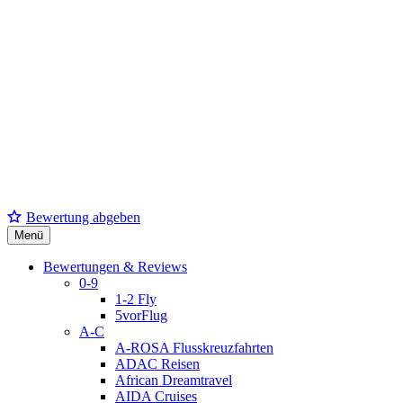
Bewertung abgeben
Menü
Bewertungen & Reviews
0-9
1-2 Fly
5vorFlug
A-C
A-ROSA Flusskreuzfahrten
ADAC Reisen
African Dreamtravel
AIDA Cruises