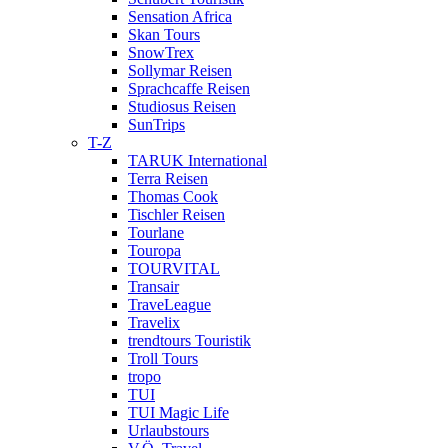
Sensation Africa
Skan Tours
SnowTrex
Sollymar Reisen
Sprachcaffe Reisen
Studiosus Reisen
SunTrips
T-Z
TARUK International
Terra Reisen
Thomas Cook
Tischler Reisen
Tourlane
Touropa
TOURVITAL
Transair
TraveLeague
Travelix
trendtours Touristik
Troll Tours
tropo
TUI
TUI Magic Life
Urlaubstours