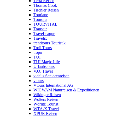
Terra Reisen
Thomas Cook
Tischler Reisen
Tourlane
Touropa
TOURVITAL
Transair
TraveLeague
Travelix
trendtours Touristik
Troll Tours
tropo
TUI
TUI Magic Life
Urlaubstours
V.Ö. Travel
videlis Seniorenreisen
vtours
Vtours International AG
WIGWAM Naturreisen & Expeditionen
Wikinger Reisen
Wolters Reisen
Wörlitz Tourist
WTA-X Travel
XPUR Reisen