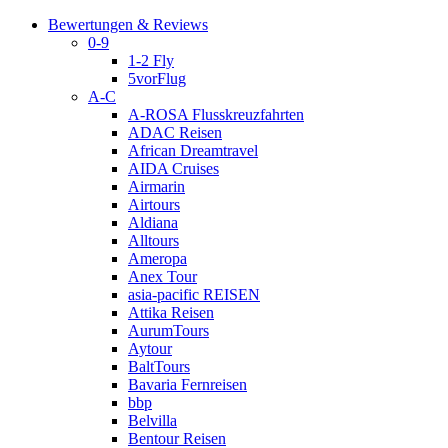
Bewertungen & Reviews
0-9
1-2 Fly
5vorFlug
A-C
A-ROSA Flusskreuzfahrten
ADAC Reisen
African Dreamtravel
AIDA Cruises
Airmarin
Airtours
Aldiana
Alltours
Ameropa
Anex Tour
asia-pacific REISEN
Attika Reisen
AurumTours
Aytour
BaltTours
Bavaria Fernreisen
bbp
Belvilla
Bentour Reisen