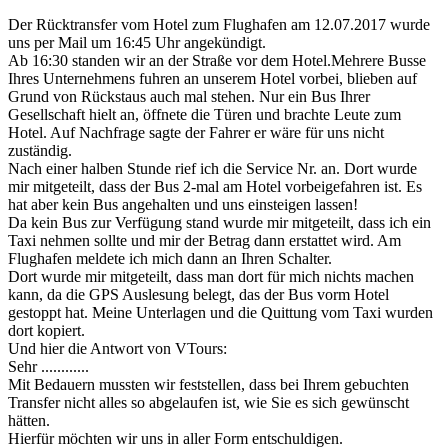
Der Rücktransfer vom Hotel zum Flughafen am 12.07.2017 wurde
uns per Mail um 16:45 Uhr angekündigt.
Ab 16:30 standen wir an der Straße vor dem Hotel.Mehrere Busse
Ihres Unternehmens fuhren an unserem Hotel vorbei, blieben auf
Grund von Rückstaus auch mal stehen. Nur ein Bus Ihrer
Gesellschaft hielt an, öffnete die Türen und brachte Leute zum
Hotel. Auf Nachfrage sagte der Fahrer er wäre für uns nicht
zuständig.
Nach einer halben Stunde rief ich die Service Nr. an. Dort wurde
mir mitgeteilt, dass der Bus 2-mal am Hotel vorbeigefahren ist. Es
hat aber kein Bus angehalten und uns einsteigen lassen!
Da kein Bus zur Verfügung stand wurde mir mitgeteilt, dass ich ein
Taxi nehmen sollte und mir der Betrag dann erstattet wird. Am
Flughafen meldete ich mich dann an Ihren Schalter.
Dort wurde mir mitgeteilt, dass man dort für mich nichts machen
kann, da die GPS Auslesung belegt, das der Bus vorm Hotel
gestoppt hat. Meine Unterlagen und die Quittung vom Taxi wurden
dort kopiert.
Und hier die Antwort von VTours:
Sehr ............
Mit Bedauern mussten wir feststellen, dass bei Ihrem gebuchten
Transfer nicht alles so abgelaufen ist, wie Sie es sich gewünscht
hätten.
Hierfür möchten wir uns in aller Form entschuldigen.