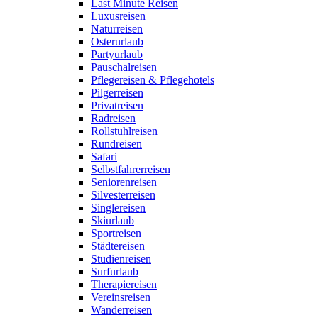
Last Minute Reisen
Luxusreisen
Naturreisen
Osterurlaub
Partyurlaub
Pauschalreisen
Pflegereisen & Pflegehotels
Pilgerreisen
Privatreisen
Radreisen
Rollstuhlreisen
Rundreisen
Safari
Selbstfahrerreisen
Seniorenreisen
Silvesterreisen
Singlereisen
Skiurlaub
Sportreisen
Städtereisen
Studienreisen
Surfurlaub
Therapiereisen
Vereinsreisen
Wanderreisen