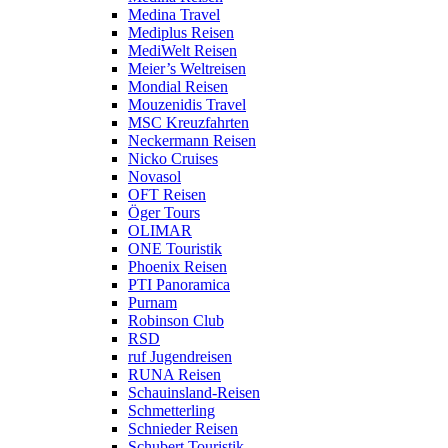
Medina Travel
Mediplus Reisen
MediWelt Reisen
Meier’s Weltreisen
Mondial Reisen
Mouzenidis Travel
MSC Kreuzfahrten
Neckermann Reisen
Nicko Cruises
Novasol
OFT Reisen
Öger Tours
OLIMAR
ONE Touristik
Phoenix Reisen
PTI Panoramica
Purnam
Robinson Club
RSD
ruf Jugendreisen
RUNA Reisen
Schauinsland-Reisen
Schmetterling
Schnieder Reisen
Schubert Touristik