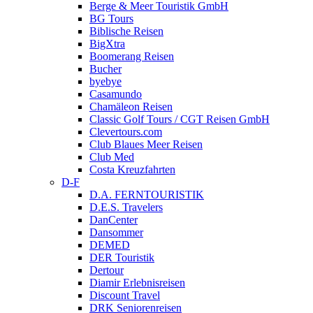
Berge & Meer Touristik GmbH
BG Tours
Biblische Reisen
BigXtra
Boomerang Reisen
Bucher
byebye
Casamundo
Chamäleon Reisen
Classic Golf Tours / CGT Reisen GmbH
Clevertours.com
Club Blaues Meer Reisen
Club Med
Costa Kreuzfahrten
D-F
D.A. FERNTOURISTIK
D.E.S. Travelers
DanCenter
Dansommer
DEMED
DER Touristik
Dertour
Diamir Erlebnisreisen
Discount Travel
DRK Seniorenreisen