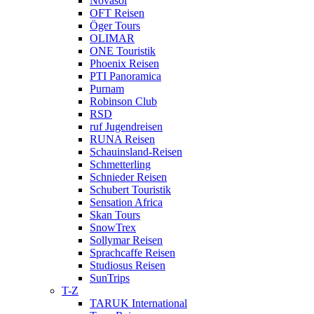
Novasol
OFT Reisen
Öger Tours
OLIMAR
ONE Touristik
Phoenix Reisen
PTI Panoramica
Purnam
Robinson Club
RSD
ruf Jugendreisen
RUNA Reisen
Schauinsland-Reisen
Schmetterling
Schnieder Reisen
Schubert Touristik
Sensation Africa
Skan Tours
SnowTrex
Sollymar Reisen
Sprachcaffe Reisen
Studiosus Reisen
SunTrips
T-Z
TARUK International