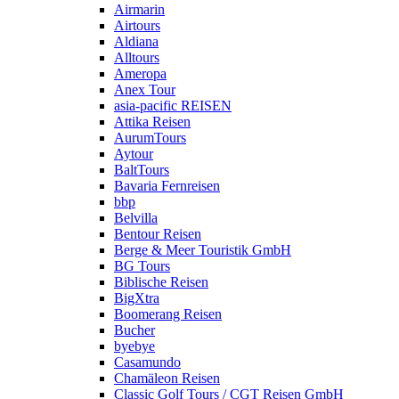
Airmarin
Airtours
Aldiana
Alltours
Ameropa
Anex Tour
asia-pacific REISEN
Attika Reisen
AurumTours
Aytour
BaltTours
Bavaria Fernreisen
bbp
Belvilla
Bentour Reisen
Berge & Meer Touristik GmbH
BG Tours
Biblische Reisen
BigXtra
Boomerang Reisen
Bucher
byebye
Casamundo
Chamäleon Reisen
Classic Golf Tours / CGT Reisen GmbH