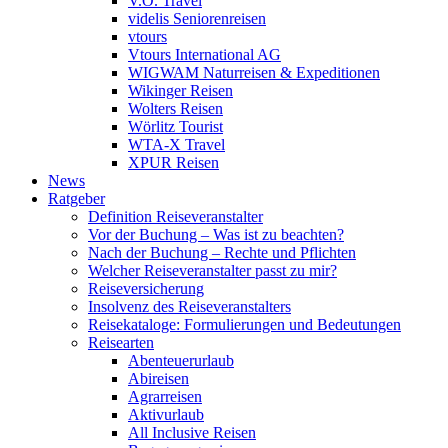
V.Ö. Travel
videlis Seniorenreisen
vtours
Vtours International AG
WIGWAM Naturreisen & Expeditionen
Wikinger Reisen
Wolters Reisen
Wörlitz Tourist
WTA-X Travel
XPUR Reisen
News
Ratgeber
Definition Reiseveranstalter
Vor der Buchung – Was ist zu beachten?
Nach der Buchung – Rechte und Pflichten
Welcher Reiseveranstalter passt zu mir?
Reiseversicherung
Insolvenz des Reiseveranstalters
Reisekataloge: Formulierungen und Bedeutungen
Reisearten
Abenteuerurlaub
Abireisen
Agrarreisen
Aktivurlaub
All Inclusive Reisen