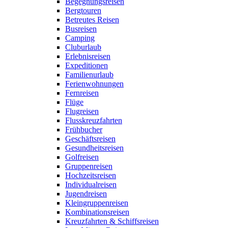
Begegnungsreisen
Bergtouren
Betreutes Reisen
Busreisen
Camping
Cluburlaub
Erlebnisreisen
Expeditionen
Familienurlaub
Ferienwohnungen
Fernreisen
Flüge
Flugreisen
Flusskreuzfahrten
Frühbucher
Geschäftsreisen
Gesundheitsreisen
Golfreisen
Gruppenreisen
Hochzeitsreisen
Individualreisen
Jugendreisen
Kleingruppenreisen
Kombinationsreisen
Kreuzfahrten & Schiffsreisen