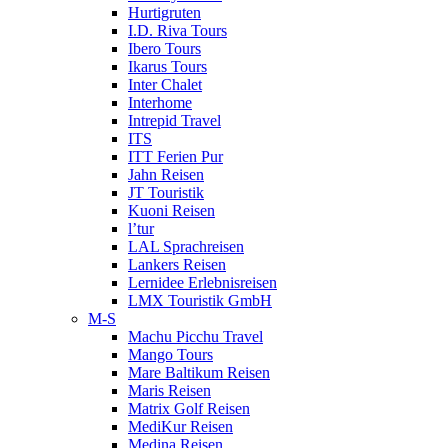
Hurtigruten
I.D. Riva Tours
Ibero Tours
Ikarus Tours
Inter Chalet
Interhome
Intrepid Travel
ITS
ITT Ferien Pur
Jahn Reisen
JT Touristik
Kuoni Reisen
l’tur
LAL Sprachreisen
Lankers Reisen
Lernidee Erlebnisreisen
LMX Touristik GmbH
M-S
Machu Picchu Travel
Mango Tours
Mare Baltikum Reisen
Maris Reisen
Matrix Golf Reisen
MediKur Reisen
Medina Reisen