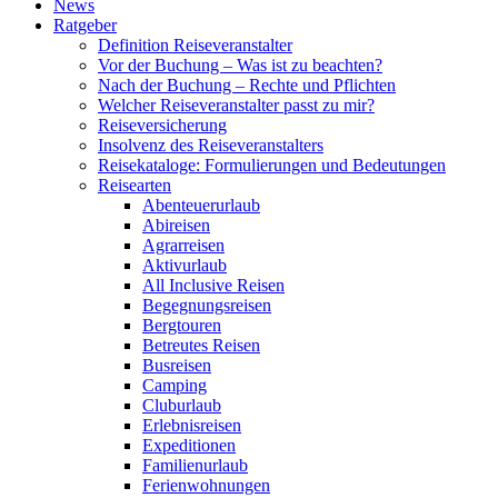
News
Ratgeber
Definition Reiseveranstalter
Vor der Buchung – Was ist zu beachten?
Nach der Buchung – Rechte und Pflichten
Welcher Reiseveranstalter passt zu mir?
Reiseversicherung
Insolvenz des Reiseveranstalters
Reisekataloge: Formulierungen und Bedeutungen
Reisearten
Abenteuerurlaub
Abireisen
Agrarreisen
Aktivurlaub
All Inclusive Reisen
Begegnungsreisen
Bergtouren
Betreutes Reisen
Busreisen
Camping
Cluburlaub
Erlebnisreisen
Expeditionen
Familienurlaub
Ferienwohnungen