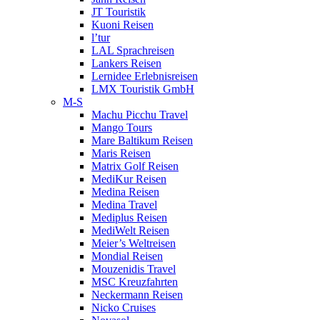
JT Touristik
Kuoni Reisen
l’tur
LAL Sprachreisen
Lankers Reisen
Lernidee Erlebnisreisen
LMX Touristik GmbH
M-S
Machu Picchu Travel
Mango Tours
Mare Baltikum Reisen
Maris Reisen
Matrix Golf Reisen
MediKur Reisen
Medina Reisen
Medina Travel
Mediplus Reisen
MediWelt Reisen
Meier’s Weltreisen
Mondial Reisen
Mouzenidis Travel
MSC Kreuzfahrten
Neckermann Reisen
Nicko Cruises