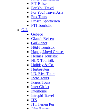
FIT Reisen
For You Travel
For You! Travel Asia
Fox Tours
Frosch Sportreisen
FTI Touristik
G-L
Gebeco
Glauch Reisen
GoBucher
H&H Touristik
Hapag-Lloyd Cruises
Hermes Touristik
HLX Touristik
Holiday & Co.
Hurtigruten
I.D. Riva Tours
Ibero Tours
Ikarus Tours
Inter Chalet
Interhome
Intrepid Travel
ITS
ITT Ferien Pur
Jahn Reisen