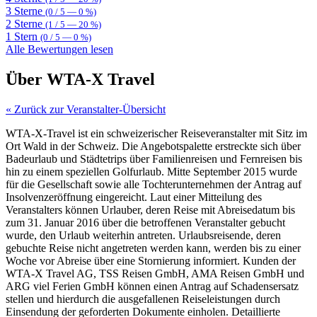
3 Sterne
(0 / 5 — 0 %)
2 Sterne
(1 / 5 — 20 %)
1 Stern
(0 / 5 — 0 %)
Alle Bewertungen lesen
Über WTA-X Travel
« Zurück zur Veranstalter-Übersicht
WTA-X-Travel ist ein schweizerischer Reiseveranstalter mit Sitz im
Ort Wald in der Schweiz. Die Angebotspalette erstreckte sich über
Badeurlaub und Städtetrips über Familienreisen und Fernreisen bis
hin zu einem speziellen Golfurlaub. Mitte September 2015 wurde
für die Gesellschaft sowie alle Tochterunternehmen der Antrag auf
Insolvenzeröffnung eingereicht. Laut einer Mitteilung des
Veranstalters können Urlauber, deren Reise mit Abreisedatum bis
zum 31. Januar 2016 über die betroffenen Veranstalter gebucht
wurde, den Urlaub weiterhin antreten. Urlaubsreisende, deren
gebuchte Reise nicht angetreten werden kann, werden bis zu einer
Woche vor Abreise über eine Stornierung informiert. Kunden der
WTA-X Travel AG, TSS Reisen GmbH, AMA Reisen GmbH und
ARG viel Ferien GmbH können einen Antrag auf Schadensersatz
stellen und hierdurch die ausgefallenen Reiseleistungen durch
Einsendung der geforderten Dokumente einholen. Detaillierte