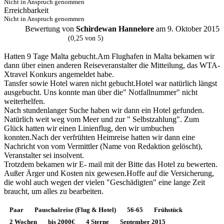
Nicht in Anspruch genommen
Erreichbarkeit
Nicht in Anspruch genommen
Bewertung von
Schirdewan Hannelore
am 9. Oktober 2015
S
(0,25 von 5)
Hatten 9 Tage Malta gebucht.Am Flughafen in Malta bekamen wir
dann über einen anderen Reiseveranstalter die Mitteilung, das WTA-
Xtravel Konkurs angemeldet habe.
Tansfer sowie Hotel waren nicht gebucht.Hotel war natürlich längst
ausgebucht. Uns konnte man über die" Notfallnummer" nicht
weiterhelfen.
Nach stundenlanger Suche haben wir dann ein Hotel gefunden.
Natürlich weit weg vom Meer und zur " Selbstzahlung". Zum
Glück hatten wir einen Linienflug, den wir umbuchen
konnten.Nach der verfrühten Heimreise hatten wir dann eine
Nachricht von vom Vermittler (Name von Redaktion gelöscht),
Veranstalter sei insolvent.
Trotzdem bekamen wir E- mail mit der Bitte das Hotel zu bewerten.
Außer Ärger und Kosten nix gewesen.Hoffe auf die Versicherung,
die wohl auch wegen der vielen "Geschädigten" eine lange Zeit
braucht, um alles zu bearbeiten.
Paar
Pauschalreise (Flug & Hotel)
56-65
Frühstück
2 Wochen
bis 2000€
4 Sterne
September 2015