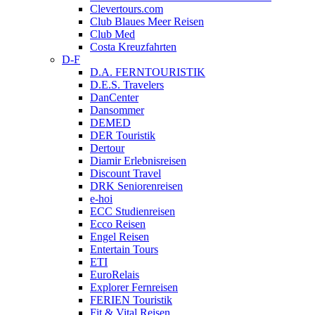
Clevertours.com
Club Blaues Meer Reisen
Club Med
Costa Kreuzfahrten
D-F
D.A. FERNTOURISTIK
D.E.S. Travelers
DanCenter
Dansommer
DEMED
DER Touristik
Dertour
Diamir Erlebnisreisen
Discount Travel
DRK Seniorenreisen
e-hoi
ECC Studienreisen
Ecco Reisen
Engel Reisen
Entertain Tours
ETI
EuroRelais
Explorer Fernreisen
FERIEN Touristik
Fit & Vital Reisen