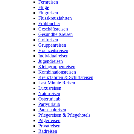
Fernreisen
Flüge
Flugreisen
Flusskreuzfahrten
Frühbucher
Geschäftsreisen
Gesundheitsreisen
Golfreisen
Gruppenreisen
Hochzeitsreisen
Individualreisen
Jugendreisen
Kleingruppenreisen
Kombinationsreisen
Kreuzfahrten & Schiffsreisen
Last Minute Reisen
Luxusreisen
Naturreisen
Osterurlaub
Partyurlaub
Pauschalreisen
Pflegereisen & Pflegehotels
Pilgerreisen
Privatreisen
Radreisen