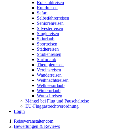
Rollstuhlreisen
Rundreisen
Safari
Selbstfahrerreisen
Seniorenreisen
Silvesterreisen
Singlereisen
Skiurlaub
Sportreisen
Städtereisen
Studienreisen
Surfurlaub
Therapiereisen
Vereinsreisen
Wanderreisen
Weihnachtsreisen
Wellnessurlaub
Winterurlaub
Wunschreisen
Mängel bei Flug und Pauschalreise
EU-Fluggastrechtverordnung
Login
Reiseveranstalter.com
Bewertungen & Reviews