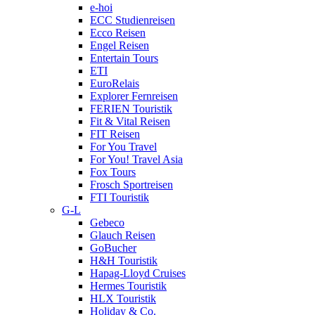
e-hoi
ECC Studienreisen
Ecco Reisen
Engel Reisen
Entertain Tours
ETI
EuroRelais
Explorer Fernreisen
FERIEN Touristik
Fit & Vital Reisen
FIT Reisen
For You Travel
For You! Travel Asia
Fox Tours
Frosch Sportreisen
FTI Touristik
G-L
Gebeco
Glauch Reisen
GoBucher
H&H Touristik
Hapag-Lloyd Cruises
Hermes Touristik
HLX Touristik
Holiday & Co.