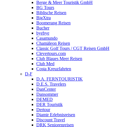
Berge & Meer Touristik GmbH
BG Tours
Biblische Reisen
BigXtra
Boomerang Reisen
Bucher
byebye
Casamundo
Chamäleon Reisen
Classic Golf Tours / CGT Reisen GmbH
Clevertours.com
Club Blaues Meer Reisen
Club Med
Costa Kreuzfahrten
D-F
D.A. FERNTOURISTIK
D.E.S. Travelers
DanCenter
Dansommer
DEMED
DER Touristik
Dertour
Diamir Erlebnisreisen
Discount Travel
DRK Seniorenreisen