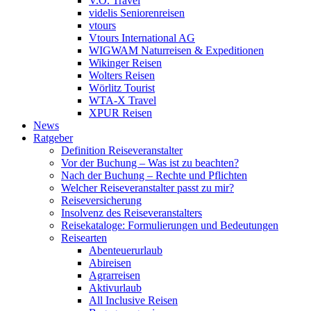
V.Ö. Travel
videlis Seniorenreisen
vtours
Vtours International AG
WIGWAM Naturreisen & Expeditionen
Wikinger Reisen
Wolters Reisen
Wörlitz Tourist
WTA-X Travel
XPUR Reisen
News
Ratgeber
Definition Reiseveranstalter
Vor der Buchung – Was ist zu beachten?
Nach der Buchung – Rechte und Pflichten
Welcher Reiseveranstalter passt zu mir?
Reiseversicherung
Insolvenz des Reiseveranstalters
Reisekataloge: Formulierungen und Bedeutungen
Reisearten
Abenteuerurlaub
Abireisen
Agrarreisen
Aktivurlaub
All Inclusive Reisen