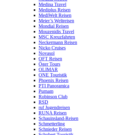
Medina Travel
Mediplus Reisen
MediWelt Reisen
Meier’s Weltreisen
Mondial Reisen
Mouzenidis Travel
MSC Kreuzfahrten
Neckermann Reisen
Nicko Cruises
Novasol
OFT Reisen
Öger Tours
OLIMAR
ONE Touristik
Phoenix Reisen
PTI Panoramica
Purnam
Robinson Club
RSD
ruf Jugendreisen
RUNA Reisen
Schauinsland-Reisen
Schmetterling
Schnieder Reisen
Schubert Touristik