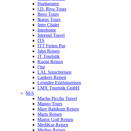
Hurtigruten
I.D. Riva Tours
Ibero Tours
Ikarus Tours
Inter Chalet
Interhome
Intrepid Travel
ITS
ITT Ferien Pur
Jahn Reisen
JT Touristik
Kuoni Reisen
l’tur
LAL Sprachreisen
Lankers Reisen
Lernidee Erlebnisreisen
LMX Touristik GmbH
M-S
Machu Picchu Travel
Mango Tours
Mare Baltikum Reisen
Maris Reisen
Matrix Golf Reisen
MediKur Reisen
Medina Reisen