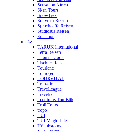
Sensation Africa
Skan Tours
SnowTrex
Sollymar Reisen
Sprachcaffe Reisen
Studiosus Reisen
SunTrips
T-Z
TARUK International
Terra Reisen
Thomas Cook
Tischler Reisen
Tourlane
Touropa
TOURVITAL
Transair
TraveLeague
Travelix
trendtours Touristik
Troll Tours
tropo
TUI
TUI Magic Life
Urlaubstours