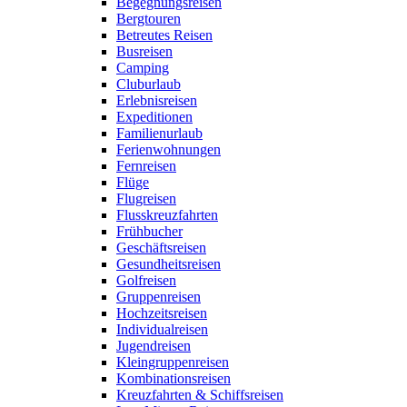
Begegnungsreisen
Bergtouren
Betreutes Reisen
Busreisen
Camping
Cluburlaub
Erlebnisreisen
Expeditionen
Familienurlaub
Ferienwohnungen
Fernreisen
Flüge
Flugreisen
Flusskreuzfahrten
Frühbucher
Geschäftsreisen
Gesundheitsreisen
Golfreisen
Gruppenreisen
Hochzeitsreisen
Individualreisen
Jugendreisen
Kleingruppenreisen
Kombinationsreisen
Kreuzfahrten & Schiffsreisen