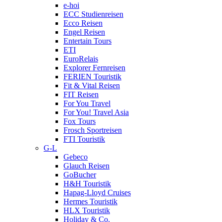
e-hoi
ECC Studienreisen
Ecco Reisen
Engel Reisen
Entertain Tours
ETI
EuroRelais
Explorer Fernreisen
FERIEN Touristik
Fit & Vital Reisen
FIT Reisen
For You Travel
For You! Travel Asia
Fox Tours
Frosch Sportreisen
FTI Touristik
G-L
Gebeco
Glauch Reisen
GoBucher
H&H Touristik
Hapag-Lloyd Cruises
Hermes Touristik
HLX Touristik
Holiday & Co.