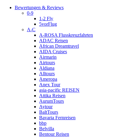
Bewertungen & Reviews
0-9
1-2 Fly
5vorFlug
A-C
A-ROSA Flusskreuzfahrten
ADAC Reisen
African Dreamtravel
AIDA Cruises
Airmarin
Airtours
Aldiana
Alltours
Ameropa
Anex Tour
asia-pacific REISEN
Attika Reisen
AurumTours
Aytour
BaltTours
Bavaria Fernreisen
bbp
Belvilla
Bentour Reisen