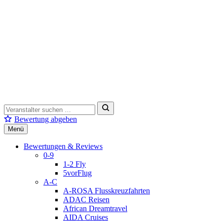
Bewertung abgeben
Menü
Bewertungen & Reviews
0-9
1-2 Fly
5vorFlug
A-C
A-ROSA Flusskreuzfahrten
ADAC Reisen
African Dreamtravel
AIDA Cruises