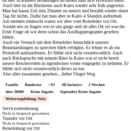
da hier Schrauben herausragen an denen man sich verletzten kann.
Auch hier ist die Rückreise nach Kairo wieder sehr früh angesetzt.
Man hat kaum Zeit sein Zimmer zu nutzen und bezahlt wieder einen
Tag für nichts. Dafür hat man aber in Kairo 4 Stunden aufenthalt.
Am meisten entäuscht waren wir aber vom Reiseleiter vor Ort.
Anstatt uns zu fragen wie es uns ginge und ob alles Ok sei war die
Erste Frage ob wir denn schon das Ausflugsprogramm gesehen
hätten.
Auch ein Versuch mit dem Reiseleiter hinsichtlich unserer
Beanstandungen zu sprechen blieb erfolglos. Er lehnte es ab ein
Protokoll aufzunehmen. Er fühlte sich nicht verantwortlich. Auch
nach Rücksprache mit seinem Büro in Kairo war er nicht bereit
unsere Beschwerden in irgendwiner weise entgegehn zu nehmen. Er
fühlte sich nicht verantwortlich dieses zu tun.
Also alles zusammen gesehen....lieber Finger Weg
Familie
Rundreise
> 65
All Inclusive
2 Wochen
über 3000€
Keine Angabe
September Keine Angabe
Weiterempfehlung: Nein
Serviceorientierung
Nicht in Anspruch genommen
Transfer vor Ort
Nicht in Anspruch genommen
Reiseleitung vor Ort