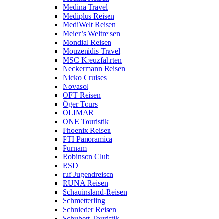
Medina Travel
Mediplus Reisen
MediWelt Reisen
Meier’s Weltreisen
Mondial Reisen
Mouzenidis Travel
MSC Kreuzfahrten
Neckermann Reisen
Nicko Cruises
Novasol
OFT Reisen
Öger Tours
OLIMAR
ONE Touristik
Phoenix Reisen
PTI Panoramica
Purnam
Robinson Club
RSD
ruf Jugendreisen
RUNA Reisen
Schauinsland-Reisen
Schmetterling
Schnieder Reisen
Schubert Touristik