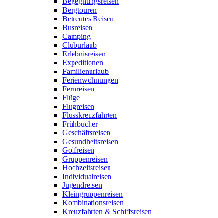
Begegnungsreisen
Bergtouren
Betreutes Reisen
Busreisen
Camping
Cluburlaub
Erlebnisreisen
Expeditionen
Familienurlaub
Ferienwohnungen
Fernreisen
Flüge
Flugreisen
Flusskreuzfahrten
Frühbucher
Geschäftsreisen
Gesundheitsreisen
Golfreisen
Gruppenreisen
Hochzeitsreisen
Individualreisen
Jugendreisen
Kleingruppenreisen
Kombinationsreisen
Kreuzfahrten & Schiffsreisen