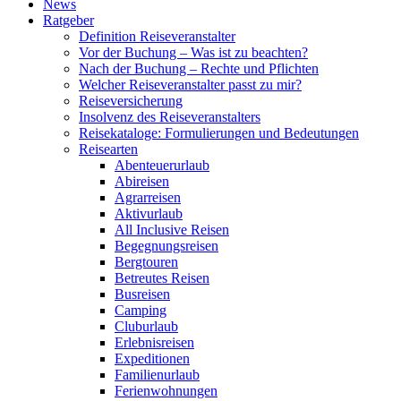
News
Ratgeber
Definition Reiseveranstalter
Vor der Buchung – Was ist zu beachten?
Nach der Buchung – Rechte und Pflichten
Welcher Reiseveranstalter passt zu mir?
Reiseversicherung
Insolvenz des Reiseveranstalters
Reisekataloge: Formulierungen und Bedeutungen
Reisearten
Abenteuerurlaub
Abireisen
Agrarreisen
Aktivurlaub
All Inclusive Reisen
Begegnungsreisen
Bergtouren
Betreutes Reisen
Busreisen
Camping
Cluburlaub
Erlebnisreisen
Expeditionen
Familienurlaub
Ferienwohnungen