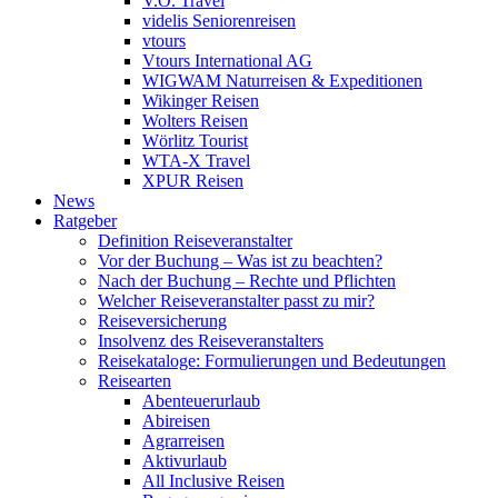
V.Ö. Travel
videlis Seniorenreisen
vtours
Vtours International AG
WIGWAM Naturreisen & Expeditionen
Wikinger Reisen
Wolters Reisen
Wörlitz Tourist
WTA-X Travel
XPUR Reisen
News
Ratgeber
Definition Reiseveranstalter
Vor der Buchung – Was ist zu beachten?
Nach der Buchung – Rechte und Pflichten
Welcher Reiseveranstalter passt zu mir?
Reiseversicherung
Insolvenz des Reiseveranstalters
Reisekataloge: Formulierungen und Bedeutungen
Reisearten
Abenteuerurlaub
Abireisen
Agrarreisen
Aktivurlaub
All Inclusive Reisen