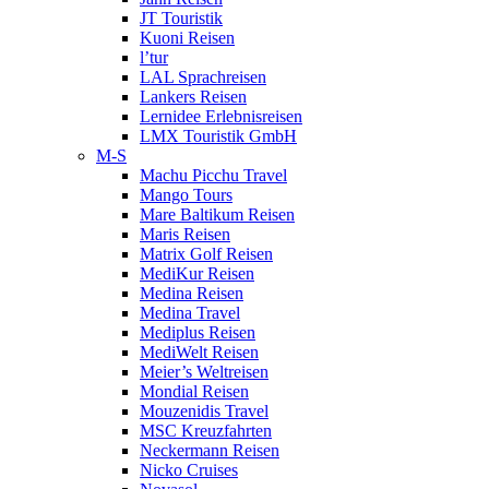
JT Touristik
Kuoni Reisen
l’tur
LAL Sprachreisen
Lankers Reisen
Lernidee Erlebnisreisen
LMX Touristik GmbH
M-S
Machu Picchu Travel
Mango Tours
Mare Baltikum Reisen
Maris Reisen
Matrix Golf Reisen
MediKur Reisen
Medina Reisen
Medina Travel
Mediplus Reisen
MediWelt Reisen
Meier’s Weltreisen
Mondial Reisen
Mouzenidis Travel
MSC Kreuzfahrten
Neckermann Reisen
Nicko Cruises