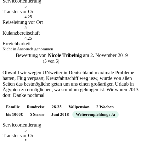
Serviceorientierung
5
Transfer vor Ort
4.25
Reiseleitung vor Ort
5
Kulanzbereitschaft
4.25
Erreichbarkeit
Nicht in Anspruch genommen
Bewertung von
Nicole Tribelnig
am 2. November 2019
N
(5 von 5)
Obwohl wir wegen UNwetter in Deutschland maximale Probleme
hatten, Flug verpasst, Kreuzfahrtschiff weg usw, wurde von allen
Seiten das bestmögliche getan um uns einen großartigen Urlaub in
Ägypten zu ermöglichen, wa srundum gelungen ist. Wir waren 2013
dort. Danke nochmal
Familie
Rundreise
26-35
Vollpension
2 Wochen
bis 1000€
5 Sterne
Juni 2018
Weiterempfehlung: Ja
Serviceorientierung
5
Transfer vor Ort
5