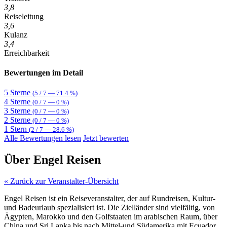
3,8
Reiseleitung
3,6
Kulanz
3,4
Erreichbarkeit
Bewertungen im Detail
5 Sterne
(5 / 7 — 71.4 %)
4 Sterne
(0 / 7 — 0 %)
3 Sterne
(0 / 7 — 0 %)
2 Sterne
(0 / 7 — 0 %)
1 Stern
(2 / 7 — 28.6 %)
Alle Bewertungen lesen
Jetzt bewerten
Über Engel Reisen
« Zurück zur Veranstalter-Übersicht
Engel Reisen ist ein Reiseveranstalter, der auf Rundreisen, Kultur-
und Badeurlaub spezialisiert ist. Die Zielländer sind vielfältig, von
Ägypten, Marokko und den Golfstaaten im arabischen Raum, über
China und Sri Lanka bis nach Mittel-und Südamerika mit Ecuador,