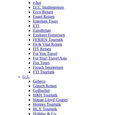
e-hoi
ECC Studienreisen
Ecco Reisen
Engel Reisen
Entertain Tours
ETI
EuroRelais
Explorer Fernreisen
FERIEN Touristik
Fit & Vital Reisen
FIT Reisen
For You Travel
For You! Travel Asia
Fox Tours
Frosch Sportreisen
FTI Touristik
G-L
Gebeco
Glauch Reisen
GoBucher
H&H Touristik
Hapag-Lloyd Cruises
Hermes Touristik
HLX Touristik
Holiday & Co.