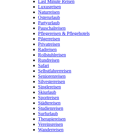
Last Minute Reisen
Luxusreisen
Naturreisen
Osterurlaub
Partyurlaub
Pauschalreisen
Pflegereisen & Pflegehotels
Pilgerreisen
Privatreisen
Radreisen
Rollstuhlreisen
Rundreisen
Safari
Selbstfahrerreisen
Seniorenreisen
Silvesterreisen
Singlereisen
Skiurlaub
Sportreisen
Städtereisen
Studienreisen
Surfurlaub
Therapiereisen
Vereinsreisen
Wanderreisen