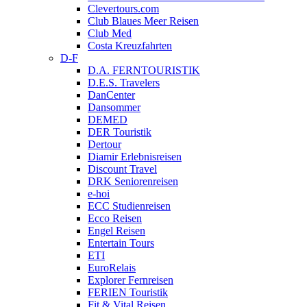
Clevertours.com
Club Blaues Meer Reisen
Club Med
Costa Kreuzfahrten
D-F
D.A. FERNTOURISTIK
D.E.S. Travelers
DanCenter
Dansommer
DEMED
DER Touristik
Dertour
Diamir Erlebnisreisen
Discount Travel
DRK Seniorenreisen
e-hoi
ECC Studienreisen
Ecco Reisen
Engel Reisen
Entertain Tours
ETI
EuroRelais
Explorer Fernreisen
FERIEN Touristik
Fit & Vital Reisen