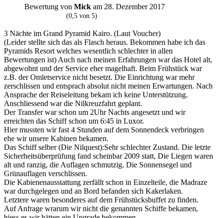
Bewertung von
Mick
am 28. Dezember 2017
M
(0,5 von 5)
3 Nächte im Grand Pyramid Kairo. (Laut Voucher)
(Leider stellte sich das als Flasch heraus. Bekommen habe ich das
Pyramids Resort welches wesentlich schlechter in allen
Bewertungen ist) Auch nach meinen Erfahrungen war das Hotel alt,
abgewohnt und der Service eher magelhaft. Beim Frühstück war
z.B. der Omletservice nicht besetzt. Die Einrichtung war mehr
zerschlissen und entsprach absolut nicht meinen Erwartungen. Nach
Ansprache der Reiseleitung bekam ich keine Unterstützung.
Anschliessend war die Nilkreuzfahrt geplant.
Der Transfer war schon um 2Uhr Nachts angesetzt und wir
erreichten das Schiff schon um 6:45 in Luxor.
Hier mussten wir fast 4 Stunden auf dem Sonnendeck verbringen
ehe wir unsere Kabinen bekamen.
Das Schiff selber (Die Nilquest):Sehr schlechter Zustand. Die letzte
Sicherheitsüberprüfung fand scheinbar 2009 statt, Die Liegen waren
alt und ranzig, die Auflagen schmutzig. Die Sonnensegel und
Grünauflagen verschlissen.
Die Kabienenausstattung zerfällt schon in Einzelteile, die Madraze
war durchgelegen und an Bord befanden sich Kakerlaken.
Letztere waren besonderes auf dem Frühstücksbuffet zu finden.
Auf Anfrage wrarum wir nicht die genannten Schiffe bekamen,
hiess es wir hätten ein Upgrade bekommen.