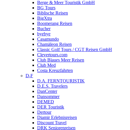
Berge & Meer Touristik GmbH
BG Tours
Biblische Reisen
BigXtra
Boomerang Reisen
Bucher
byebye
Casamundo
Chamäleon Reisen
Classic Golf Tours / CGT Reisen GmbH
Clevertours.com
Club Blaues Meer Reisen
Club Med
Costa Kreuzfahrten
D-F
D.A. FERNTOURISTIK
D.E.S. Travelers
DanCenter
Dansommer
DEMED
DER Touristik
Dertour
Diamir Erlebnisreisen
Discount Travel
DRK Seniorenreisen