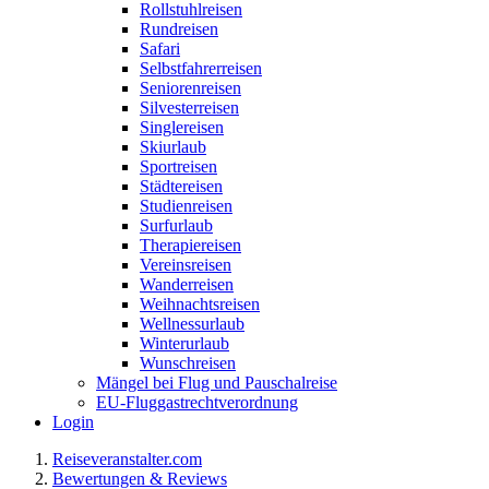
Rollstuhlreisen
Rundreisen
Safari
Selbstfahrerreisen
Seniorenreisen
Silvesterreisen
Singlereisen
Skiurlaub
Sportreisen
Städtereisen
Studienreisen
Surfurlaub
Therapiereisen
Vereinsreisen
Wanderreisen
Weihnachtsreisen
Wellnessurlaub
Winterurlaub
Wunschreisen
Mängel bei Flug und Pauschalreise
EU-Fluggastrechtverordnung
Login
Reiseveranstalter.com
Bewertungen & Reviews