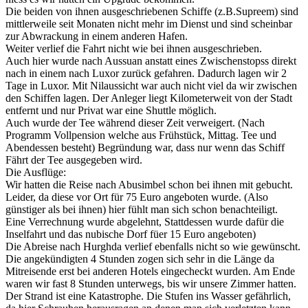
Die beiden von ihnen ausgeschriebenen Schiffe (z.B.Supreem) sind
mittlerweile seit Monaten nicht mehr im Dienst und sind scheinbar
zur Abwrackung in einem anderen Hafen.
Weiter verlief die Fahrt nicht wie bei ihnen ausgeschrieben.
Auch hier wurde nach Aussuan anstatt eines Zwischenstopss direkt
nach in einem nach Luxor zurück gefahren. Dadurch lagen wir 2
Tage in Luxor. Mit Nilaussicht war auch nicht viel da wir zwischen
den Schiffen lagen. Der Anleger liegt Kilometerweit von der Stadt
entfernt und nur Privat war eine Shuttle möglich.
Auch wurde der Tee während dieser Zeit verweigert. (Nach
Programm Vollpension welche aus Frühstück, Mittag. Tee und
Abendessen besteht) Begründung war, dass nur wenn das Schiff
Fährt der Tee ausgegeben wird.
Die Ausflüge:
Wir hatten die Reise nach Abusimbel schon bei ihnen mit gebucht.
Leider, da diese vor Ort für 75 Euro angeboten wurde. (Also
günstiger als bei ihnen) hier fühlt man sich schon benachteiligt.
Eine Verrechnung wurde abgelehnt, Stattdessen wurde dafür die
Inselfahrt und das nubische Dorf füer 15 Euro angeboten)
Die Abreise nach Hurghda verlief ebenfalls nicht so wie gewünscht.
Die angekündigten 4 Stunden zogen sich sehr in die Länge da
Mitreisende erst bei anderen Hotels eingecheckt wurden. Am Ende
waren wir fast 8 Stunden unterwegs, bis wir unsere Zimmer hatten.
Der Strand ist eine Katastrophe. Die Stufen ins Wasser gefährlich,