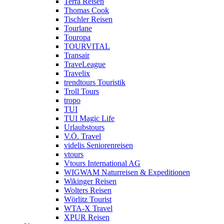
Terra Reisen
Thomas Cook
Tischler Reisen
Tourlane
Touropa
TOURVITAL
Transair
TraveLeague
Travelix
trendtours Touristik
Troll Tours
tropo
TUI
TUI Magic Life
Urlaubstours
V.Ö. Travel
videlis Seniorenreisen
vtours
Vtours International AG
WIGWAM Naturreisen & Expeditionen
Wikinger Reisen
Wolters Reisen
Wörlitz Tourist
WTA-X Travel
XPUR Reisen