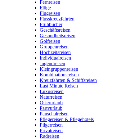
Fernreisen
Flüge
Flugreisen
Flusskreuzfahrten
Frühbucher
Geschäftsreisen
Gesundheitsreisen
Golfreisen
Gruppenreisen
Hochzeitsreisen
Individualreisen
Jugendreisen
Kleingruppenreisen
Kombinationsreisen
Kreuzfahrten & Schiffsreisen
Last Minute Reisen
Luxusreisen
Naturreisen
Osterurlaub
Partyurlaub
Pauschalreisen
Pflegereisen & Pflegehotels
Pilgerreisen
Privatreisen
Radreisen