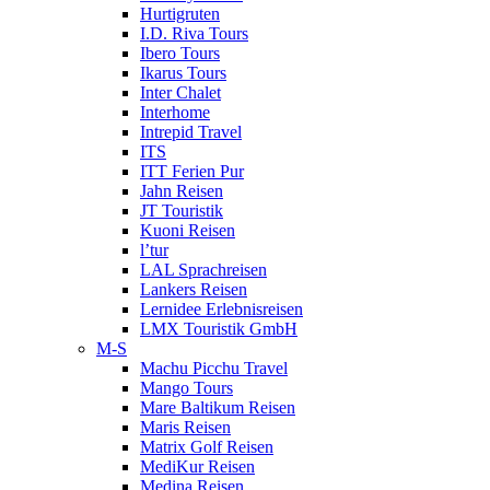
Hurtigruten
I.D. Riva Tours
Ibero Tours
Ikarus Tours
Inter Chalet
Interhome
Intrepid Travel
ITS
ITT Ferien Pur
Jahn Reisen
JT Touristik
Kuoni Reisen
l’tur
LAL Sprachreisen
Lankers Reisen
Lernidee Erlebnisreisen
LMX Touristik GmbH
M-S
Machu Picchu Travel
Mango Tours
Mare Baltikum Reisen
Maris Reisen
Matrix Golf Reisen
MediKur Reisen
Medina Reisen