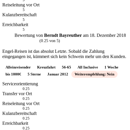
Reiseleitung vor Ort
5
Kulanzbereitschaft
5
Erreichbarkeit
5
Bewertung von
Berndt Bayreuther
am 18. Dezember 2018
B
(0.25 von 5)
Engel-Reisen ist das absolut Letzte. Sobald die Zahlung
eingegangen ist, kümmert sich kein Schwein mehr um den Kunden.
Alleinreisender
Kreuzfahrt
56-65
All Inclusive
1 Woche
bis 1000€
5 Sterne
Januar 2012
Weiterempfehlung: Nein
Serviceorientierung
0.25
Transfer vor Ort
0.25
Reiseleitung vor Ort
0.25
Kulanzbereitschaft
0.25
Erreichbarkeit
0.25