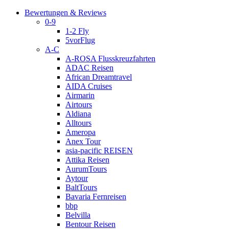
Bewertungen & Reviews
0-9
1-2 Fly
5vorFlug
A-C
A-ROSA Flusskreuzfahrten
ADAC Reisen
African Dreamtravel
AIDA Cruises
Airmarin
Airtours
Aldiana
Alltours
Ameropa
Anex Tour
asia-pacific REISEN
Attika Reisen
AurumTours
Aytour
BaltTours
Bavaria Fernreisen
bbp
Belvilla
Bentour Reisen