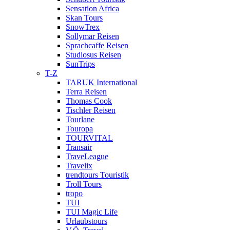
Sensation Africa
Skan Tours
SnowTrex
Sollymar Reisen
Sprachcaffe Reisen
Studiosus Reisen
SunTrips
T-Z
TARUK International
Terra Reisen
Thomas Cook
Tischler Reisen
Tourlane
Touropa
TOURVITAL
Transair
TraveLeague
Travelix
trendtours Touristik
Troll Tours
tropo
TUI
TUI Magic Life
Urlaubstours