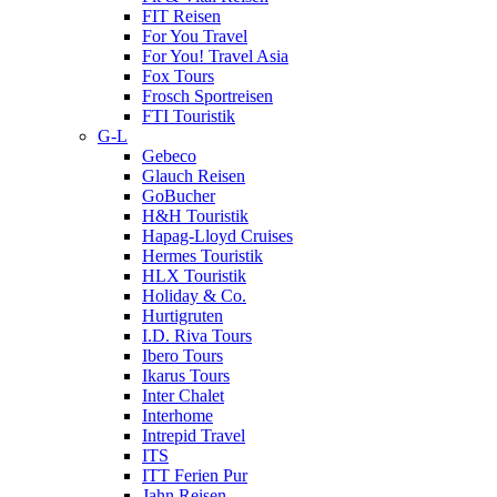
FIT Reisen
For You Travel
For You! Travel Asia
Fox Tours
Frosch Sportreisen
FTI Touristik
G-L
Gebeco
Glauch Reisen
GoBucher
H&H Touristik
Hapag-Lloyd Cruises
Hermes Touristik
HLX Touristik
Holiday & Co.
Hurtigruten
I.D. Riva Tours
Ibero Tours
Ikarus Tours
Inter Chalet
Interhome
Intrepid Travel
ITS
ITT Ferien Pur
Jahn Reisen