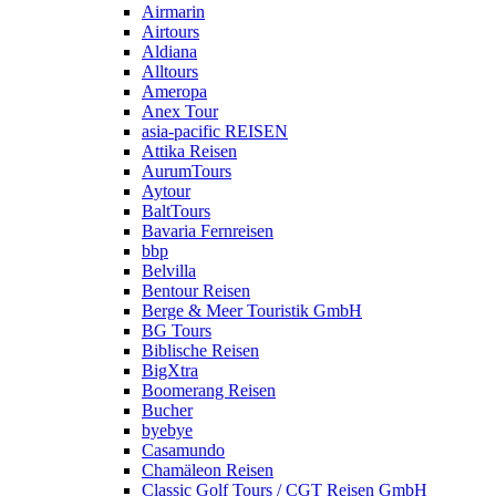
Airmarin
Airtours
Aldiana
Alltours
Ameropa
Anex Tour
asia-pacific REISEN
Attika Reisen
AurumTours
Aytour
BaltTours
Bavaria Fernreisen
bbp
Belvilla
Bentour Reisen
Berge & Meer Touristik GmbH
BG Tours
Biblische Reisen
BigXtra
Boomerang Reisen
Bucher
byebye
Casamundo
Chamäleon Reisen
Classic Golf Tours / CGT Reisen GmbH