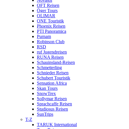
Novasol
OFT Reisen
Öger Tours
OLIMAR
ONE Touristik
Phoenix Reisen
PTI Panoramica
Purnam
Robinson Club
RSD
ruf Jugendreisen
RUNA Reisen
Schauinsland-Reisen
Schmetterling
Schnieder Reisen
Schubert Touristik
Sensation Africa
Skan Tours
SnowTrex
Sollymar Reisen
Sprachcaffe Reisen
Studiosus Reisen
SunTrips
T-Z
TARUK International