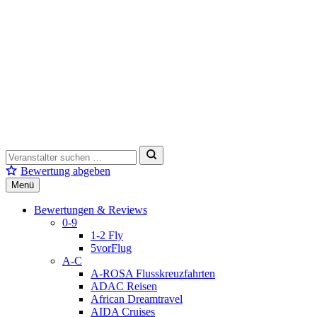
Bewertung abgeben
Menü
Bewertungen & Reviews
0-9
1-2 Fly
5vorFlug
A-C
A-ROSA Flusskreuzfahrten
ADAC Reisen
African Dreamtravel
AIDA Cruises