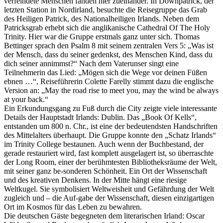
verfeindete Menschen fanden hier zueinander. In Downpatrick, der
letzten Station in Nordirland, besuchte die Reisegruppe das Grab
des Heiligen Patrick, des Nationalheiligen Irlands. Neben dem
Patricksgrab erhebt sich die anglikanische Cathedral Of The Holy
Trinity. Hier war die Gruppe erstmals ganz unter sich. Thomas
Bettinger sprach den Psalm 8 mit seinem zentralen Vers 5: „Was ist
der Mensch, dass du seiner gedenkst, des Menschen Kind, dass du
dich seiner annimmst?“ Nach dem Vaterunser singt eine
Teilnehmerin das Lied: „Mögen sich die Wege vor deinen Füßen
ebnen …“, Reiseführerin Colette Farelly stimmt dazu die englische
Version an: „May the road rise to meet you, may the wind be always
at your back.“
Ein Erkundungsgang zu Fuß durch die City zeigte viele interessante
Details der Hauptstadt Irlands: Dublin. Das „Book Of Kells“,
entstanden um 800 n. Chr., ist eine der bedeutendsten Handschriften
des Mittelalters überhaupt. Die Gruppe konnte den „Schatz Irlands“
im Trinity College bestaunen. Auch wenn der Buchbestand, der
gerade restauriert wird, fast komplett ausgelagert ist, so überraschte
der Long Room, einer der berühmtesten Bibliotheksräume der Welt,
mit seiner ganz be-sonderen Schönheit. Ein Ort der Wissenschaft
und des kreativen Denkens. In der Mitte hängt eine riesige
Weltkugel. Sie symbolisiert Weltweisheit und Gefährdung der Welt
zugleich und – die Auf-gabe der Wissenschaft, diesen einzigartigen
Ort im Kosmos für das Leben zu bewahren.
Die deutschen Gäste begegneten dem literarischen Irland: Oscar