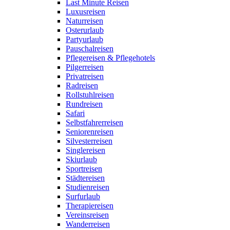
Last Minute Reisen
Luxusreisen
Naturreisen
Osterurlaub
Partyurlaub
Pauschalreisen
Pflegereisen & Pflegehotels
Pilgerreisen
Privatreisen
Radreisen
Rollstuhlreisen
Rundreisen
Safari
Selbstfahrerreisen
Seniorenreisen
Silvesterreisen
Singlereisen
Skiurlaub
Sportreisen
Städtereisen
Studienreisen
Surfurlaub
Therapiereisen
Vereinsreisen
Wanderreisen