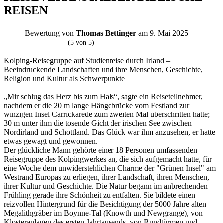
REISEN
Bewertung von
Thomas Bettinger
am 9. Mai 2025
T
(5 von 5)
Kolping-Reisegruppe auf Studienreise durch Irland –
Beeindruckende Landschaften und ihre Menschen, Geschichte,
Religion und Kultur als Schwerpunkte
„Mir schlug das Herz bis zum Hals“, sagte ein Reiseteilnehmer,
nachdem er die 20 m lange Hängebrücke vom Festland zur
winzigen Insel Carrickarede zum zweiten Mal überschritten hatte;
30 m unter ihm die tosende Gicht der irischen See zwischen
Nordirland und Schottland. Das Glück war ihm anzusehen, er hatte
etwas gewagt und gewonnen.
Der glückliche Mann gehörte einer 18 Personen umfassenden
Reisegruppe des Kolpingwerkes an, die sich aufgemacht hatte, für
eine Woche dem unwiderstehlichen Charme der "Grünen Insel" am
Westrand Europas zu erliegen, ihrer Landschaft, ihren Menschen,
ihrer Kultur und Geschichte. Die Natur begann im anbrechenden
Frühling gerade ihre Schönheit zu entfalten. Sie bildete einen
reizvollen Hintergrund für die Besichtigung der 5000 Jahre alten
Megalithgräber im Boynne-Tal (Knowth und Newgrange), von
Klosteranlagen des ersten Jahrtausends, von Rundtürmen und