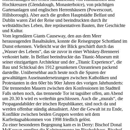
Hochkreuzen (Glendalough, Monasterboice), von prächtigen
Gartenanlagen und englischen Herrenhäusern (Powerscourt,
Hillsborough). Aber auch die großen Hauptstädte Belfast und
Dublin waren Ziel der Reise und beeindruckten durch ihr
weltstädtisches Leben, ihre repräsentativen Bauten, ihre Geschichte
und Kultur.
Vom legendären Giants Causeway, den aus dem Meer
herausragenden Basaltsäulen, konnte die Reisegruppe Schottland im
Dunst erkennen. Vielleicht war der Blick geschärft durch das
„Wasser des Lebens“, das sie zuvor in einer Whiskey-Brennerei
verkostet hatte. In Belfast beeindruckte das Titanic-Museum mit
seiner einzigartigen Architektur und der „Titanic Experience“, die
Bau und Schicksal des 1912 gesunkenen Ozeanriesen packend
darstellte. Unübersehbar auch heute noch die Spuren der
gewalttätigen Auseinandersetzungen zwischen Katholiken und
Protestanten in den 60er bis 90er Jahren des vorigen Jahrhunderts:
Die trennenden Mauern zwischen den Konfessionen im Stadtteil
Falls stehen noch, das trennende Tor ist tagsüber offen, am Abend
um 20.30 h wird es weiterhin geschlossen. Auch die „murals“, die
Propagandabilder der irischen Republikaner, sind noch da und
werden offenbar ständig aktualisiert. Aber die Gewalt ist zu Ende,
Konflikte zwischen beiden Gruppen werden seit dem
Karfreitagsabkommen von 1998 friedlich gelöst.
Zu einer besonderen Begegnung kam es in Derry: Bischof Donal
McKeown empfing die Kolpinggruppe im Bischofshaus. Bischof