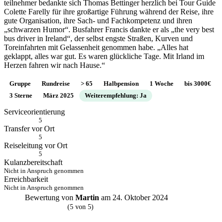
teilnehmer bedankte sich Thomas Bettinger herzlich bei Tour Guide
Colette Farelly für ihre großartige Führung während der Reise, ihre
gute Organisation, ihre Sach- und Fachkompetenz und ihren
„schwarzen Humor“. Busfahrer Francis dankte er als „the very best
bus driver in Ireland“, der selbst engste Straßen, Kurven und
Toreinfahrten mit Gelassenheit genommen habe. „Alles hat
geklappt, alles war gut. Es waren glückliche Tage. Mit Irland im
Herzen fahren wir nach Hause.“
Gruppe
Rundreise
> 65
Halbpension
1 Woche
bis 3000€
3 Sterne
März 2025
Weiterempfehlung: Ja
Serviceorientierung
5
Transfer vor Ort
5
Reiseleitung vor Ort
5
Kulanzbereitschaft
Nicht in Anspruch genommen
Erreichbarkeit
Nicht in Anspruch genommen
Bewertung von
Martin
am 24. Oktober 2024
M
(5 von 5)