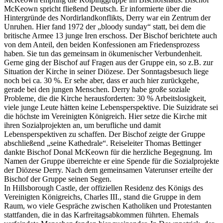
McKeown spricht fließend Deutsch. Er informierte über die
Hintergründe des Nordirlandkonflikts, Derry war ein Zentrum der
Unruhen. Hier fand 1972 der „bloody sunday“ statt, bei dem die
britische Armee 13 junge Iren erschoss. Der Bischof berichtete auch
von dem Anteil, den beiden Konfessionen am Friedensprozess
haben. Sie tun das gemeinsam in ökumenischer Verbundenheit.
Gerne ging der Bischof auf Fragen aus der Gruppe ein, so z.B. zur
Situation der Kirche in seiner Diözese. Der Sonntagsbesuch liege
noch bei ca. 30 %. Er sehe aber, dass er auch hier zurückgehe,
gerade bei den jungen Menschen. Derry habe große soziale
Probleme, die die Kirche herausforderten: 30 % Arbeitslosigkeit,
viele junge Leute hätten keine Lebensperspektive. Die Suizidrate sei
die höchste im Vereinigten Königreich. Hier setze die Kirche mit
ihren Sozialprojekten an, um berufliche und damit
Lebensperspektiven zu schaffen. Der Bischof zeigte der Gruppe
abschließend „seine Kathedrale“. Reiseleiter Thomas Bettinger
dankte Bischof Donal McKeown für die herzliche Begegnung. Im
Namen der Gruppe überreichte er eine Spende für die Sozialprojekte
der Diözese Derry. Nach dem gemeinsamen Vaterunser erteilte der
Bischof der Gruppe seinen Segen.
In Hillsborough Castle, der offiziellen Residenz des Königs des
Vereinigten Königreichs, Charles III., stand die Gruppe in dem
Raum, wo viele Gespräche zwischen Katholiken und Protestanten
stattfanden, die in das Karfreitagsabkommen führten. Ehemals