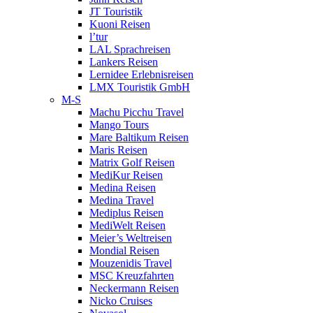
JT Touristik
Kuoni Reisen
l’tur
LAL Sprachreisen
Lankers Reisen
Lernidee Erlebnisreisen
LMX Touristik GmbH
M-S
Machu Picchu Travel
Mango Tours
Mare Baltikum Reisen
Maris Reisen
Matrix Golf Reisen
MediKur Reisen
Medina Reisen
Medina Travel
Mediplus Reisen
MediWelt Reisen
Meier’s Weltreisen
Mondial Reisen
Mouzenidis Travel
MSC Kreuzfahrten
Neckermann Reisen
Nicko Cruises