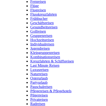
Fernreisen
Flüge
Flugreisen
Flusskreuzfahrten
Frühbucher
Geschäftsreisen
Gesundheitsreisen
Golfreisen
Gruppenreisen
Hochzeitsreisen
Individualreisen
Jugendreisen
Kleingruppenreisen
Kombinationsreisen
Kreuzfahrten & Schiffsreisen
Last Minute Reisen
Luxusreisen
Naturreisen
Osterurlaub
Partyurlaub
Pauschalreisen
Pflegereisen & Pflegehotels
Pilgerreisen
Privatreisen
Radreisen