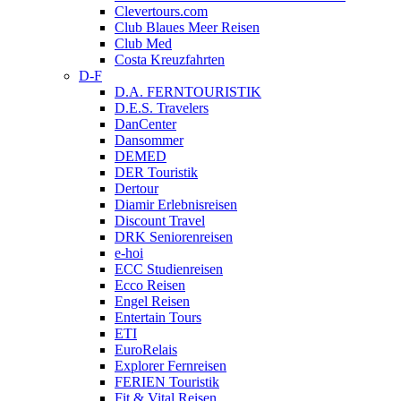
Clevertours.com
Club Blaues Meer Reisen
Club Med
Costa Kreuzfahrten
D-F
D.A. FERNTOURISTIK
D.E.S. Travelers
DanCenter
Dansommer
DEMED
DER Touristik
Dertour
Diamir Erlebnisreisen
Discount Travel
DRK Seniorenreisen
e-hoi
ECC Studienreisen
Ecco Reisen
Engel Reisen
Entertain Tours
ETI
EuroRelais
Explorer Fernreisen
FERIEN Touristik
Fit & Vital Reisen