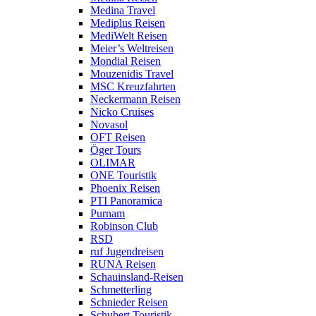
Medina Travel
Mediplus Reisen
MediWelt Reisen
Meier’s Weltreisen
Mondial Reisen
Mouzenidis Travel
MSC Kreuzfahrten
Neckermann Reisen
Nicko Cruises
Novasol
OFT Reisen
Öger Tours
OLIMAR
ONE Touristik
Phoenix Reisen
PTI Panoramica
Purnam
Robinson Club
RSD
ruf Jugendreisen
RUNA Reisen
Schauinsland-Reisen
Schmetterling
Schnieder Reisen
Schubert Touristik