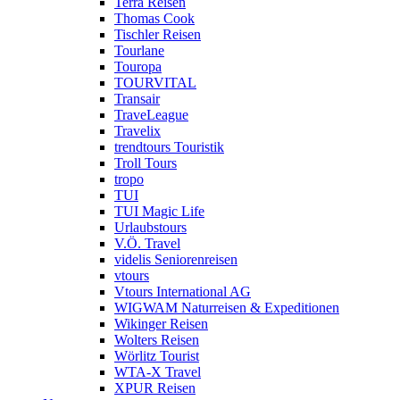
Terra Reisen
Thomas Cook
Tischler Reisen
Tourlane
Touropa
TOURVITAL
Transair
TraveLeague
Travelix
trendtours Touristik
Troll Tours
tropo
TUI
TUI Magic Life
Urlaubstours
V.Ö. Travel
videlis Seniorenreisen
vtours
Vtours International AG
WIGWAM Naturreisen & Expeditionen
Wikinger Reisen
Wolters Reisen
Wörlitz Tourist
WTA-X Travel
XPUR Reisen