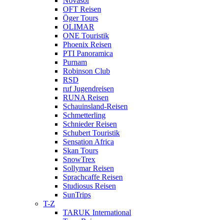
Novasol
OFT Reisen
Öger Tours
OLIMAR
ONE Touristik
Phoenix Reisen
PTI Panoramica
Purnam
Robinson Club
RSD
ruf Jugendreisen
RUNA Reisen
Schauinsland-Reisen
Schmetterling
Schnieder Reisen
Schubert Touristik
Sensation Africa
Skan Tours
SnowTrex
Sollymar Reisen
Sprachcaffe Reisen
Studiosus Reisen
SunTrips
T-Z
TARUK International