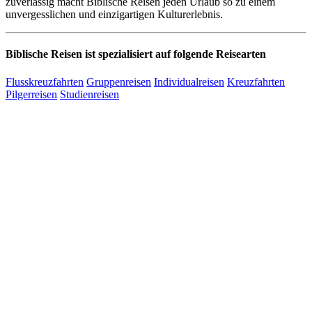
zuverlässig macht Biblische Reisen jeden Urlaub so zu einem
unvergesslichen und einzigartigen Kulturerlebnis.
Biblische Reisen ist spezialisiert auf folgende Reisearten
Flusskreuzfahrten
Gruppenreisen
Individualreisen
Kreuzfahrten
Pilgerreisen
Studienreisen