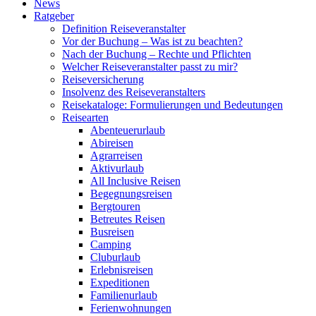
News
Ratgeber
Definition Reiseveranstalter
Vor der Buchung – Was ist zu beachten?
Nach der Buchung – Rechte und Pflichten
Welcher Reiseveranstalter passt zu mir?
Reiseversicherung
Insolvenz des Reiseveranstalters
Reisekataloge: Formulierungen und Bedeutungen
Reisearten
Abenteuerurlaub
Abireisen
Agrarreisen
Aktivurlaub
All Inclusive Reisen
Begegnungsreisen
Bergtouren
Betreutes Reisen
Busreisen
Camping
Cluburlaub
Erlebnisreisen
Expeditionen
Familienurlaub
Ferienwohnungen