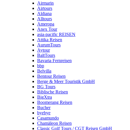
Airmarin
Airtours
Aldiana
Alltours
Ameropa
Anex Tour
asia-pacific REISEN
Attika Reisen
AurumTours
Aytour
BaltTours
Bavaria Fernreisen
bbp
Belvilla
Bentour Reisen
Berge & Meer Touristik GmbH
BG Tours
Biblische Reisen
BigXtra
Boomerang Reisen
Bucher
byebye
Casamundo
Chamäleon Reisen
Classic Golf Tours / CGT Reisen GmbH