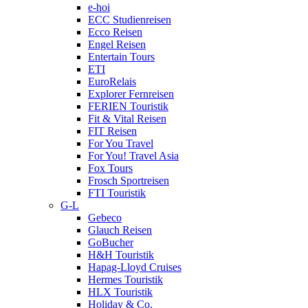
e-hoi
ECC Studienreisen
Ecco Reisen
Engel Reisen
Entertain Tours
ETI
EuroRelais
Explorer Fernreisen
FERIEN Touristik
Fit & Vital Reisen
FIT Reisen
For You Travel
For You! Travel Asia
Fox Tours
Frosch Sportreisen
FTI Touristik
G-L
Gebeco
Glauch Reisen
GoBucher
H&H Touristik
Hapag-Lloyd Cruises
Hermes Touristik
HLX Touristik
Holiday & Co.