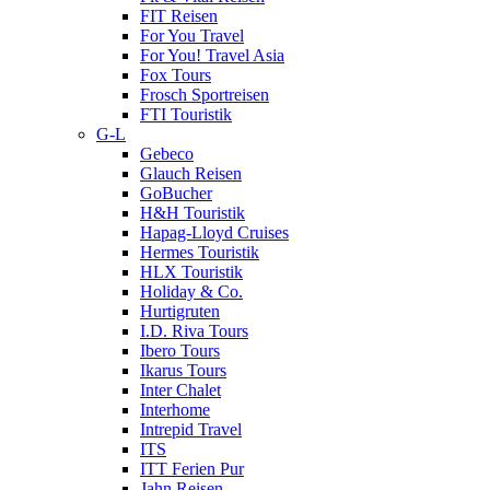
FIT Reisen
For You Travel
For You! Travel Asia
Fox Tours
Frosch Sportreisen
FTI Touristik
G-L
Gebeco
Glauch Reisen
GoBucher
H&H Touristik
Hapag-Lloyd Cruises
Hermes Touristik
HLX Touristik
Holiday & Co.
Hurtigruten
I.D. Riva Tours
Ibero Tours
Ikarus Tours
Inter Chalet
Interhome
Intrepid Travel
ITS
ITT Ferien Pur
Jahn Reisen