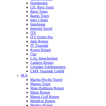
Hurtigruten
I.D. Riva Tours
Ibero Tours
Ikarus Tours
Inter Chalet
Interhome
Intrepid Travel
ITS
ITT Ferien Pur
Jahn Reisen
JT Touristik
Kuoni Reisen
l’tur
LAL Sprachreisen
Lankers Reisen
Lernidee Erlebnisreisen
LMX Touristik GmbH
M-S
Machu Picchu Travel
Mango Tours
Mare Baltikum Reisen
Maris Reisen
Matrix Golf Reisen
MediKur Reisen
Medina Reisen