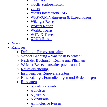
V.Ö. Travel
videlis Seniorenreisen
vtours
Vtours International AG
WIGWAM Naturreisen & Expeditionen
Wikinger Reisen
Wolters Reisen
Wörlitz Tourist
WTA-X Travel
XPUR Reisen
News
Ratgeber
Definition Reiseveranstalter
Vor der Buchung – Was ist zu beachten?
Nach der Buchung – Rechte und Pflichten
Welcher Reiseveranstalter passt zu mir?
Reiseversicherung
Insolvenz des Reiseveranstalters
Reisekataloge: Formulierungen und Bedeutungen
Reisearten
Abenteuerurlaub
Abireisen
Agrarreisen
Aktivurlaub
All Inclusive Reisen