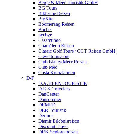
Berge & Meer Touristik GmbH
BG Tours
Biblische Reisen
BigXtra
Boomerang Reisen
Bucher
byebye
Casamundo
Chamäleon Reisen
Classic Golf Tours / CGT Reisen GmbH
Clevertours.com
Club Blaues Meer Reisen
Club Med
Costa Kreuzfahrten
D-F
D.A. FERNTOURISTIK
D.E.S. Travelers
DanCenter
Dansommer
DEMED
DER Touristik
Dertour
Diamir Erlebnisreisen
Discount Travel
DRK Seniorenreisen