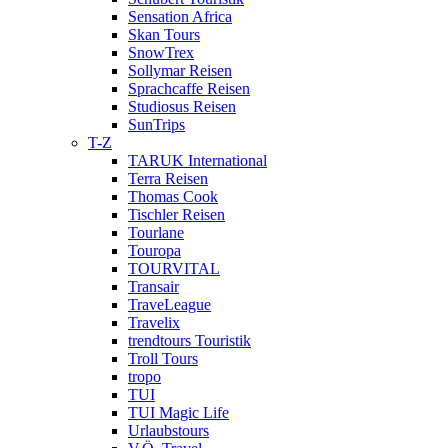
Sensation Africa
Skan Tours
SnowTrex
Sollymar Reisen
Sprachcaffe Reisen
Studiosus Reisen
SunTrips
T-Z
TARUK International
Terra Reisen
Thomas Cook
Tischler Reisen
Tourlane
Touropa
TOURVITAL
Transair
TraveLeague
Travelix
trendtours Touristik
Troll Tours
tropo
TUI
TUI Magic Life
Urlaubstours