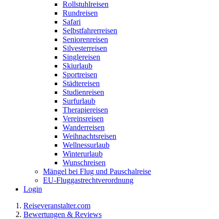
Rollstuhlreisen
Rundreisen
Safari
Selbstfahrerreisen
Seniorenreisen
Silvesterreisen
Singlereisen
Skiurlaub
Sportreisen
Städtereisen
Studienreisen
Surfurlaub
Therapiereisen
Vereinsreisen
Wanderreisen
Weihnachtsreisen
Wellnessurlaub
Winterurlaub
Wunschreisen
Mängel bei Flug und Pauschalreise
EU-Fluggastrechtverordnung
Login
Reiseveranstalter.com
Bewertungen & Reviews