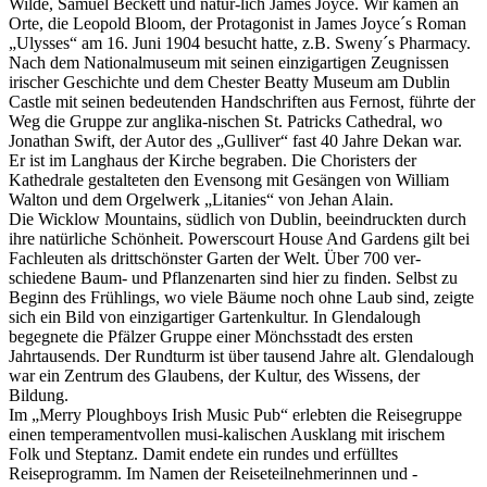
Wilde, Samuel Beckett und natür-lich James Joyce. Wir kamen an
Orte, die Leopold Bloom, der Protagonist in James Joyce´s Roman
„Ulysses“ am 16. Juni 1904 besucht hatte, z.B. Sweny´s Pharmacy.
Nach dem Nationalmuseum mit seinen einzigartigen Zeugnissen
irischer Geschichte und dem Chester Beatty Museum am Dublin
Castle mit seinen bedeutenden Handschriften aus Fernost, führte der
Weg die Gruppe zur anglika-nischen St. Patricks Cathedral, wo
Jonathan Swift, der Autor des „Gulliver“ fast 40 Jahre Dekan war.
Er ist im Langhaus der Kirche begraben. Die Choristers der
Kathedrale gestalteten den Evensong mit Gesängen von William
Walton und dem Orgelwerk „Litanies“ von Jehan Alain.
Die Wicklow Mountains, südlich von Dublin, beeindruckten durch
ihre natürliche Schönheit. Powerscourt House And Gardens gilt bei
Fachleuten als drittschönster Garten der Welt. Über 700 ver-
schiedene Baum- und Pflanzenarten sind hier zu finden. Selbst zu
Beginn des Frühlings, wo viele Bäume noch ohne Laub sind, zeigte
sich ein Bild von einzigartiger Gartenkultur. In Glendalough
begegnete die Pfälzer Gruppe einer Mönchsstadt des ersten
Jahrtausends. Der Rundturm ist über tausend Jahre alt. Glendalough
war ein Zentrum des Glaubens, der Kultur, des Wissens, der
Bildung.
Im „Merry Ploughboys Irish Music Pub“ erlebten die Reisegruppe
einen temperamentvollen musi-kalischen Ausklang mit irischem
Folk und Steptanz. Damit endete ein rundes und erfülltes
Reiseprogramm. Im Namen der Reiseteilnehmerinnen und -