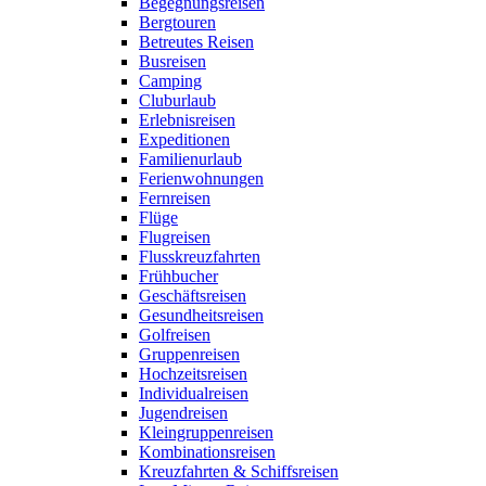
Begegnungsreisen
Bergtouren
Betreutes Reisen
Busreisen
Camping
Cluburlaub
Erlebnisreisen
Expeditionen
Familienurlaub
Ferienwohnungen
Fernreisen
Flüge
Flugreisen
Flusskreuzfahrten
Frühbucher
Geschäftsreisen
Gesundheitsreisen
Golfreisen
Gruppenreisen
Hochzeitsreisen
Individualreisen
Jugendreisen
Kleingruppenreisen
Kombinationsreisen
Kreuzfahrten & Schiffsreisen