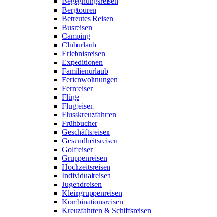
Begegnungsreisen
Bergtouren
Betreutes Reisen
Busreisen
Camping
Cluburlaub
Erlebnisreisen
Expeditionen
Familienurlaub
Ferienwohnungen
Fernreisen
Flüge
Flugreisen
Flusskreuzfahrten
Frühbucher
Geschäftsreisen
Gesundheitsreisen
Golfreisen
Gruppenreisen
Hochzeitsreisen
Individualreisen
Jugendreisen
Kleingruppenreisen
Kombinationsreisen
Kreuzfahrten & Schiffsreisen