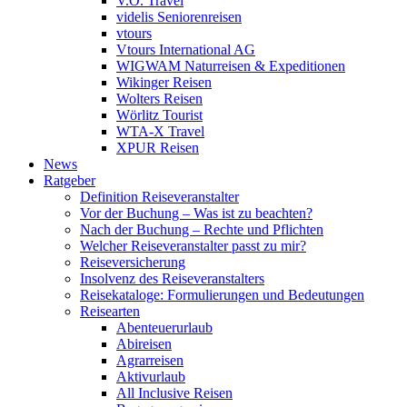
V.Ö. Travel
videlis Seniorenreisen
vtours
Vtours International AG
WIGWAM Naturreisen & Expeditionen
Wikinger Reisen
Wolters Reisen
Wörlitz Tourist
WTA-X Travel
XPUR Reisen
News
Ratgeber
Definition Reiseveranstalter
Vor der Buchung – Was ist zu beachten?
Nach der Buchung – Rechte und Pflichten
Welcher Reiseveranstalter passt zu mir?
Reiseversicherung
Insolvenz des Reiseveranstalters
Reisekataloge: Formulierungen und Bedeutungen
Reisearten
Abenteuerurlaub
Abireisen
Agrarreisen
Aktivurlaub
All Inclusive Reisen