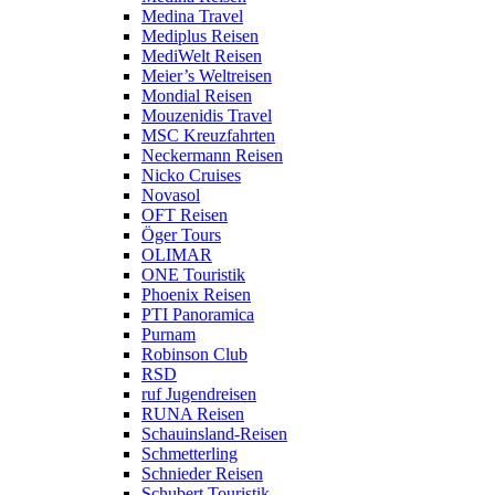
Medina Travel
Mediplus Reisen
MediWelt Reisen
Meier’s Weltreisen
Mondial Reisen
Mouzenidis Travel
MSC Kreuzfahrten
Neckermann Reisen
Nicko Cruises
Novasol
OFT Reisen
Öger Tours
OLIMAR
ONE Touristik
Phoenix Reisen
PTI Panoramica
Purnam
Robinson Club
RSD
ruf Jugendreisen
RUNA Reisen
Schauinsland-Reisen
Schmetterling
Schnieder Reisen
Schubert Touristik