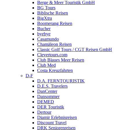
Berge & Meer Touristik GmbH
BG Tours
Biblische Reisen
BigXtra
Boomerang Reisen
Bucher
byebye
Casamundo
Chamäleon Reisen
Classic Golf Tours / CGT Reisen GmbH
Clevertours.com
Club Blaues Meer Reisen
Club Med
Costa Kreuzfahrten
D-F
D.A. FERNTOURISTIK
D.E.S. Travelers
DanCenter
Dansommer
DEMED
DER Touristik
Dertour
Diamir Erlebnisreisen
Discount Travel
DRK Seniorenreisen