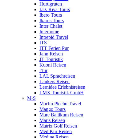
Hurtigruten
I.D. Riva Tours
Ibero Tours
Ikarus Tours
Inter Chalet
Interhome
Intrepid Travel
ITS
ITT Ferien Pur
Jahn Reisen
JT Touristik
Kuoni Reisen
l’tur
LAL Sprachreisen
Lankers Reisen
Lernidee Erlebnisreisen
LMX Touristik GmbH
M-S
Machu Picchu Travel
Mango Tours
Mare Baltikum Reisen
Maris Reisen
Matrix Golf Reisen
MediKur Reisen
Medina Reisen