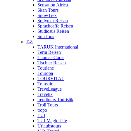
Sensation Africa
Skan Tours
SnowTrex
Sollymar Reisen
Sprachcaffe Reisen
Studiosus Reisen
SunTrips
T-Z
TARUK International
Terra Reisen
Thomas Cook
Tischler Reisen
Tourlane
Touropa
TOURVITAL
Transair
TraveLeague
Travelix
trendtours Touristik
Troll Tours
tropo
TUI
TUI Magic Life
Urlaubstours