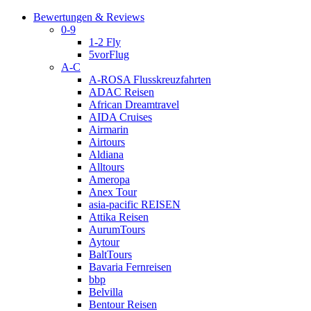
Bewertungen & Reviews
0-9
1-2 Fly
5vorFlug
A-C
A-ROSA Flusskreuzfahrten
ADAC Reisen
African Dreamtravel
AIDA Cruises
Airmarin
Airtours
Aldiana
Alltours
Ameropa
Anex Tour
asia-pacific REISEN
Attika Reisen
AurumTours
Aytour
BaltTours
Bavaria Fernreisen
bbp
Belvilla
Bentour Reisen