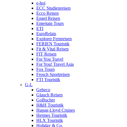
e-hoi
ECC Studienreisen
Ecco Reisen
Engel Reisen
Entertain Tours
ETI
EuroRelais
Explorer Fernreisen
FERIEN Touristik
Fit & Vital Reisen
FIT Reisen
For You Travel
For You! Travel Asia
Fox Tours
Frosch Sportreisen
FTI Touristik
G-L
Gebeco
Glauch Reisen
GoBucher
H&H Touristik
Hapag-Lloyd Cruises
Hermes Touristik
HLX Touristik
Holiday & Co.